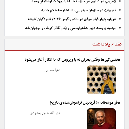
«غروب در دیاری غریب» به خانه اردیبهشت اودلاجان رسید
تغییرات در سازمان سینمایی با انتشار سه حکم جدید
درباره چهار فیلم موفق در باکس آفیس ۲۰۲۶/ نابودگران کلیشه
مرضیه برومند دبیر جشنواره سی و یکم تئاتر کودک و نوجوان شد
نقد / یادداشت
«نفس‌گیر»؛ وقتی بحران نه با ویروس که با انکار آغاز می‌شود
زهرا صفایی
«فراموشخانه»؛ قربانیان فراموش‌شده‌ی تاریخ
عزیزالله حاجی‌مشهدی