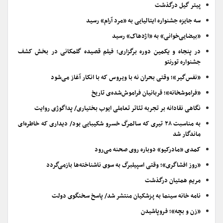
پیتر گیل درگذشت
سه جایزه جشنواره ایتالیایی به «مرد آرام» رسید
«بیضایی‌خوانی» به «اژدهاک» رسید
در پنجاه و یکمین دوره برگزاری؛ فیلم قصیده گلمکانی در بخش کشف
جشنواره تورنتو
«نفس‌گیر»؛ وقتی بحران نه با ویروس که با انکار آغاز می‌شود
«فراموشخانه»؛ قربانیان فراموش‌شده‌ی تاریخ
نگاهی نقادانه بر تجربه تئاتر تعاملی ایوب بختیاری/ پداگوژی روایت
به مناسبت ۲۸ تیری که سالمرگ خسرو شکیبایی بود/ دیداری که خاطره‌ای
ماندگار شد
کمدی «مادرکیو» دوباره روی صحنه می‌رود
«روز افشاگری»؛ وقتی اسپیلبرگ به سوی ناشناخته‌ها بازمی‌گردد
مریم همتیان درگذشت
نامه خانه سینما به پزشکیان منتشر شد/ پاسخ سخنگوی دولت
«زن و بچه»؛ فروپاشیدن