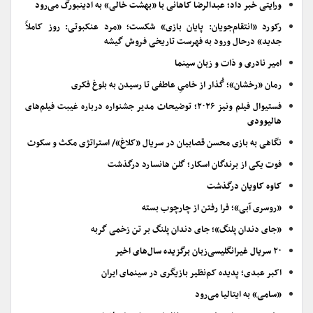
ورایتی خبر داد؛ عبدالرضا کاهانی با «بهشت خالی» به ادینبورگ می‌رود
رکورد «انتقام‌جویان: پایان بازی» شکست؛ «مرد عنکبوتی: روز کاملاً
جدید» درحال ورود به فهرست تاریخی فروش گیشه
امیر نادری و ذات و زبان سینما
رمان «رخشان»؛ گُذار از خامیِ عاطفی تا رسیدن به بلوغ فکری
فستیوال فیلم ونیز ۲۰۲۶؛ توضیحات مدیر جشنواره درباره غیبت فیلم‌های
هالیوودی
نگاهی به بازی محسن قصابیان در سریال «کلاغ»/ استراتژی مکث و سکوت
فوت یکی از برندگان اسکار؛ گلن هانسارد درگذشت
کاوه کاویان درگذشت
«روسری آبی»؛ فرا رفتن از چارچوب بسته
«جای دندان پلنگ»؛ جای دندان پلنگ بر تن زخمی گربه
۲۰ سریال غیرانگلیسی‌زبان برگزیده سال‌های اخیر
اکبر عبدی؛ پدیده کم‌نظیر بازیگری در سینمای ایران
«سامی» به ایتالیا می‌رود