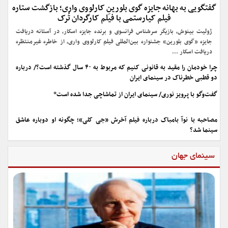
گفتگویی به بهانه جایزه گوی بلورینِ کارلووی واری؛ بازگشت ستاره
فیلم کیارستمی با فیلم کارگردان تُرک
ژولیت بینوش، بازیگر سرشناس فرانسوی و برنده جایزه اسکار، در آستانه دریافت
جایزه «گوی بلورین» جشنواره بین‌المللی فیلم کارلووی واری، از خاطره غیرمنتظره
دریافت اسکار ...
چرا خودمان را مقید به قانونی کنیم که مربوط به ۴۰ سال گذشته است؟/ درباره
دو قطبی خطرناک در سینمای ایران
گفت‌وگو با پرویز نوری/ سینمای ایران از تماشاچی جدا شده است*
مصاحبه با نوآ بامباک درباره فیلم آخرش «جی کلی»؛ چگونه او دوباره عاشق
سینما شد؟
سینمای جهان