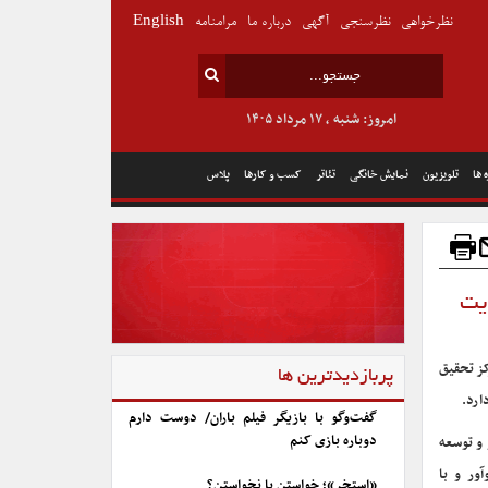
نظرخواهی
نظرسنجی
آگهی
درباره ما
مرامنامه
English
امروز: شنبه , ۱۷ مرداد ۱۴۰۵
 ها
تلویزیون
نمایش خانگی
تئاتر
کسب و کارها
پلاس
ایت
کز تحقیق
پربازدیدترین ها
گفت‌وگو با بازیگر فیلم باران/ دوست دارم
دوباره بازی کنم
 و توسعه
ور و با
«استخر»؛ خواستن یا نخواستن؟