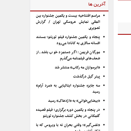
آخرین ها
مراسم افتتاحیه بیست و یکمین جشنواره بین
المللی نمایش عروسکی تهران / گزارش
تصویری
پنجاه و یکمین جشنواره فیلم تورنتو؛ مستند
افسانه سالاری به کانادا می‌رود
مورگان فریمن: اگر دستمزد خوب باشد، از
ضعف‌های فیلمنامه می‌گذرم
«ابرسواران مه رکاب» منتشر شد
پیتر گیل درگذشت
سه جایزه جشنواره ایتالیایی به «مرد آرام»
رسید
«بیضایی‌خوانی» به «اژدهاک» رسید
در پنجاه و یکمین دوره برگزاری؛ فیلم قصیده
گلمکانی در بخش کشف جشنواره تورنتو
«نفس‌گیر»؛ وقتی بحران نه با ویروس که با