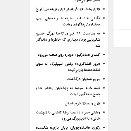
انکار آغاز می‌شود
«فراموشخانه»؛ قربانیان فراموش‌شده‌ی تاریخ
نگاهی نقادانه بر تجربه تئاتر تعاملی ایوب
بختیاری/ پداگوژی روایت
به مناسبت ۲۸ تیری که سالمرگ خسرو
شکیبایی بود/ دیداری که خاطره‌ای ماندگار
شد
کمدی «مادرکیو» دوباره روی صحنه می‌رود
«روز افشاگری»؛ وقتی اسپیلبرگ به سوی
ناشناخته‌ها بازمی‌گردد
مریم همتیان درگذشت
نامه خانه سینما به پزشکیان منتشر شد/
پاسخ سخنگوی دولت
«زن و بچه»؛ فروپاشیدن
ورایتی خبر داد؛ عبدالرضا کاهانی با «بهشت
خالی» به ادینبورگ می‌رود
رکورد «انتقام‌جویان: پایان بازی» شکست؛