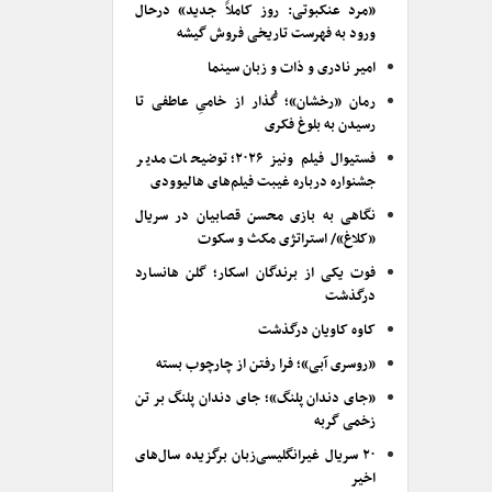
«مرد عنکبوتی: روز کاملاً جدید» درحال
ورود به فهرست تاریخی فروش گیشه
امیر نادری و ذات و زبان سینما
رمان «رخشان»؛ گُذار از خامیِ عاطفی تا
رسیدن به بلوغ فکری
فستیوال فیلم ونیز ۲۰۲۶؛ توضیحات مدیر
جشنواره درباره غیبت فیلم‌های هالیوودی
نگاهی به بازی محسن قصابیان در سریال
«کلاغ»/ استراتژی مکث و سکوت
فوت یکی از برندگان اسکار؛ گلن هانسارد
درگذشت
کاوه کاویان درگذشت
«روسری آبی»؛ فرا رفتن از چارچوب بسته
«جای دندان پلنگ»؛ جای دندان پلنگ بر تن
زخمی گربه
۲۰ سریال غیرانگلیسی‌زبان برگزیده سال‌های
اخیر