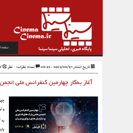
صفحه ا
تاریخ انتشار:1403/08/17 - 08:45
تعداد نظرات: ۰ نظر
کد 
آغاز به‌کار چهارمین کنفرانس ملی انجمن
چها
و توسعه 
به 
پای