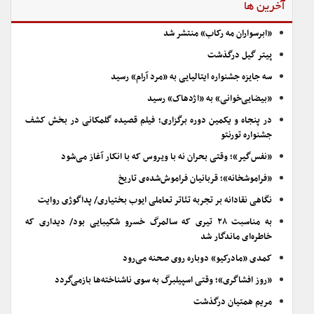
آخرین ها
«ابرسواران مه رکاب» منتشر شد
پیتر گیل درگذشت
سه جایزه جشنواره ایتالیایی به «مرد آرام» رسید
«بیضایی‌خوانی» به «اژدهاک» رسید
در پنجاه و یکمین دوره برگزاری؛ فیلم قصیده گلمکانی در بخش کشف
جشنواره تورنتو
«نفس‌گیر»؛ وقتی بحران نه با ویروس که با انکار آغاز می‌شود
«فراموشخانه»؛ قربانیان فراموش‌شده‌ی تاریخ
نگاهی نقادانه بر تجربه تئاتر تعاملی ایوب بختیاری/ پداگوژی روایت
به مناسبت ۲۸ تیری که سالمرگ خسرو شکیبایی بود/ دیداری که
خاطره‌ای ماندگار شد
کمدی «مادرکیو» دوباره روی صحنه می‌رود
«روز افشاگری»؛ وقتی اسپیلبرگ به سوی ناشناخته‌ها بازمی‌گردد
مریم همتیان درگذشت