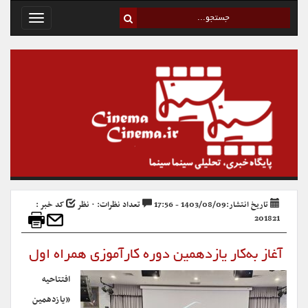
Toggle
avigation
تاریخ انتشار:1403/08/09 - 17:56
تعداد نظرات: ۰ نظر
کد خبر :
201821
آغاز به‌کار یازدهمین دوره کارآموزی همراه اول
افتتاحیه
«یازدهمین