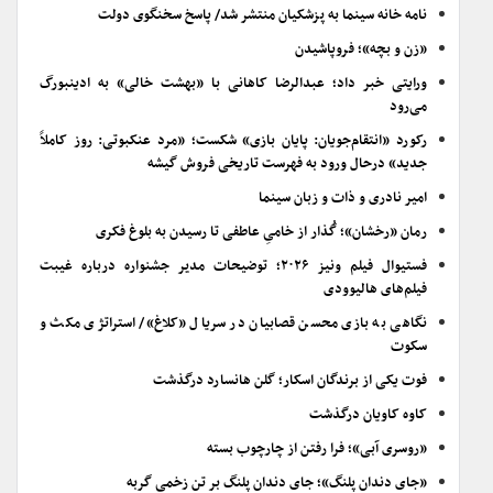
نامه خانه سینما به پزشکیان منتشر شد/ پاسخ سخنگوی دولت
«زن و بچه»؛ فروپاشیدن
ورایتی خبر داد؛ عبدالرضا کاهانی با «بهشت خالی» به ادینبورگ
می‌رود
رکورد «انتقام‌جویان: پایان بازی» شکست؛ «مرد عنکبوتی: روز کاملاً
جدید» درحال ورود به فهرست تاریخی فروش گیشه
امیر نادری و ذات و زبان سینما
رمان «رخشان»؛ گُذار از خامیِ عاطفی تا رسیدن به بلوغ فکری
فستیوال فیلم ونیز ۲۰۲۶؛ توضیحات مدیر جشنواره درباره غیبت
فیلم‌های هالیوودی
نگاهی به بازی محسن قصابیان در سریال «کلاغ»/ استراتژی مکث و
سکوت
فوت یکی از برندگان اسکار؛ گلن هانسارد درگذشت
کاوه کاویان درگذشت
«روسری آبی»؛ فرا رفتن از چارچوب بسته
«جای دندان پلنگ»؛ جای دندان پلنگ بر تن زخمی گربه