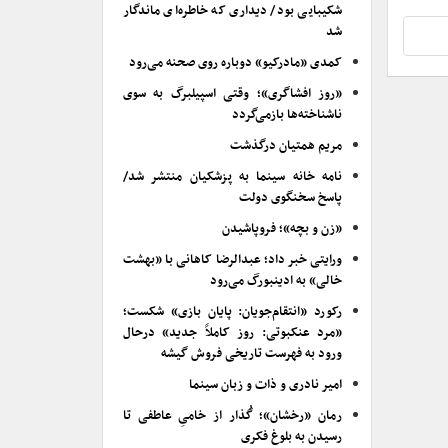
شکیبایی بود/ دیداری که خاطره‌ای ماندگار
شد
کمدی «مادرکیو» دوباره روی صحنه می‌رود
«روز افشاگری»؛ وقتی اسپیلبرگ به سوی
ناشناخته‌ها بازمی‌گردد
مریم همتیان درگذشت
نامه خانه سینما به پزشکیان منتشر شد/
پاسخ سخنگوی دولت
«زن و بچه»؛ فروپاشیدن
ورایتی خبر داد؛ عبدالرضا کاهانی با «بهشت
خالی» به ادینبورگ می‌رود
رکورد «انتقام‌جویان: پایان بازی» شکست؛
«مرد عنکبوتی: روز کاملاً جدید» درحال
ورود به فهرست تاریخی فروش گیشه
امیر نادری و ذات و زبان سینما
رمان «رخشان»؛ گُذار از خامیِ عاطفی تا
رسیدن به بلوغ فکری