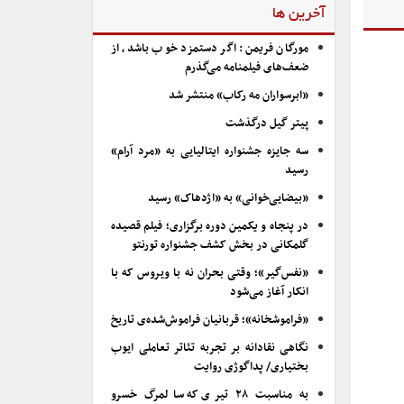
آخرین ها
مورگان فریمن: اگر دستمزد خوب باشد، از
ضعف‌های فیلمنامه می‌گذرم
«ابرسواران مه رکاب» منتشر شد
پیتر گیل درگذشت
سه جایزه جشنواره ایتالیایی به «مرد آرام»
رسید
«بیضایی‌خوانی» به «اژدهاک» رسید
در پنجاه و یکمین دوره برگزاری؛ فیلم قصیده
گلمکانی در بخش کشف جشنواره تورنتو
«نفس‌گیر»؛ وقتی بحران نه با ویروس که با
انکار آغاز می‌شود
«فراموشخانه»؛ قربانیان فراموش‌شده‌ی تاریخ
نگاهی نقادانه بر تجربه تئاتر تعاملی ایوب
بختیاری/ پداگوژی روایت
به مناسبت ۲۸ تیری که سالمرگ خسرو