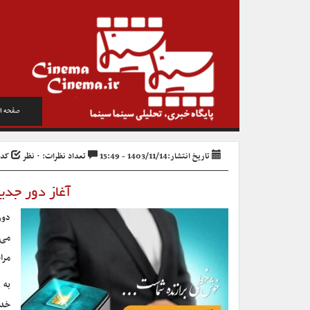
صفحه ا
تاریخ انتشار:1403/11/14 - 15:49
تعداد نظرات: ۰ نظر
کد خبر
آغاز دور جدی
می‌
مرا
به 
خدم