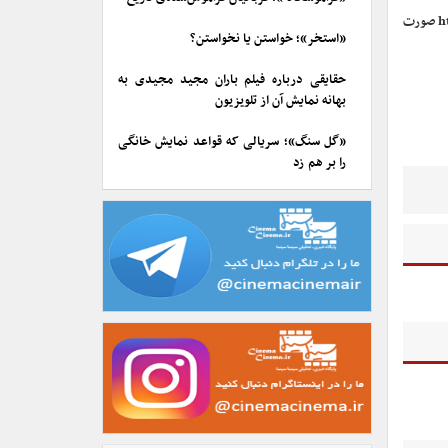
از طریق برگزاری حراج برای عموم متقاضیان و به‌صورت اینترنتی به آدرس https://rond.mci.ir صورت
«استخر»؛ خواستن یا نخواستن؟
حقایقی درباره فیلم باران مجید مجیدی به
بهانه نمایش آن از تلویزیون
«گل سنگ»؛ سریالی که قواعد نمایش خانگی
را بر هم زد