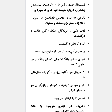
فستیوال فیلم ونیز ۲۰۲۶؛ توضیحات مدیر
جشنواره درباره غیبت فیلم‌های هالیوودی
نگاهی به بازی محسن قصابیان در سریال
«کلاغ»/ استراتژی مکث و سکوت
فوت یکی از برندگان اسکار؛ گلن هانسارد
درگذشت
کاوه کاویان درگذشت
«روسری آبی»؛ فرا رفتن از چارچوب بسته
«جای دندان پلنگ»؛ جای دندان پلنگ بر تن
زخمی گربه
۲۰ سریال غیرانگلیسی‌زبان برگزیده سال‌های
اخیر
اکبر عبدی؛ پدیده کم‌نظیر بازیگری در
سینمای ایران
«سامی» به ایتالیا می‌رود
«غروب در دیاری غریب» به خانه
اردیبهشت اودلاجان رسید