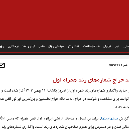
صلی
خبر
گزارش
نقد / یادداشت
گفت و گو
سینمای جهان
عکس
فیلم و صدا
نوستالژی
چهره
 : 205195
د حراج شماره‌های رند همراه اول
دور جدید واگذاری شماره‌های رند همراه اول از امروز یکشنبه ۱۴ به
توانند برای مشاهده و شرکت در حراج، به سامانه حراج نخستین و بزرگترین اپراتور تلفن هم
جعه کنند.
گزارش
سینماسینما
، براساس اصول و ساختار ارزشی اپراتور اول تلفن همراه که مبین ارائه
اتی آسان و در دسترس برای عموم متقاضیان شماره‌های رند است، واگذاری شماره‌های رند ه