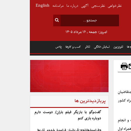
نظرخواهی
نظرسنجی
آگهی
درباره ما
مرامنامه
English
امروز: جمعه , ۱۶ مرداد ۱۴۰۵
 ها
تلویزیون
نمایش خانگی
تئاتر
کسب و کارها
پلاس
من ۱۴۰۳ آغاز شده است و متقاضیان
راه کشور
پربازدیدترین ها
گفت‌وگو با بازیگر فیلم باران/ دوست دارم
دوباره بازی کنم
 و انجام
مراه اول
«فراموشخانه»؛ قربانیان فراموش‌شده‌ی تاریخ