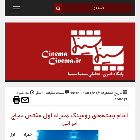
Toggle
avigation
تاریخ انتشار:1404/02/14 - 19:30
تعداد نظرات: ۰ نظر
کد خبر :
208071
اعلام بسته‌های رومینگ همراه اول مختص حجاج
ایرانی
همراه اول