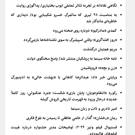
نگاهی نقادانه بر تجربه تئاتر تعاملی ایوب بختیاری/ پداگوژی روایت
به مناسبت ۲۸ تیری که سالمرگ خسرو شکیبایی بود/ دیداری که
خاطره‌ای ماندگار شد
کمدی «مادرکیو» دوباره روی صحنه می‌رود
«روز افشاگری»؛ وقتی اسپیلبرگ به سوی ناشناخته‌ها بازمی‌گردد
مریم همتیان درگذشت
نامه خانه سینما به پزشکیان منتشر شد/ پاسخ سخنگوی دولت
«زن و بچه»؛ فروپاشیدن
ورایتی خبر داد؛ عبدالرضا کاهانی با «بهشت خالی» به ادینبورگ
می‌رود
رکورد «انتقام‌جویان: پایان بازی» شکست؛ «مرد عنکبوتی: روز کاملاً
جدید» درحال ورود به فهرست تاریخی فروش گیشه
امیر نادری و ذات و زبان سینما
رمان «رخشان»؛ گُذار از خامیِ عاطفی تا رسیدن به بلوغ فکری
فستیوال فیلم ونیز ۲۰۲۶؛ توضیحات مدیر جشنواره درباره غیبت
فیلم‌های هالیوودی