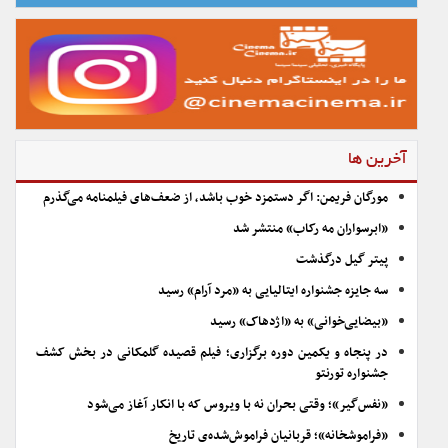
آخرین ها
مورگان فریمن: اگر دستمزد خوب باشد، از ضعف‌های فیلمنامه می‌گذرم
«ابرسواران مه رکاب» منتشر شد
پیتر گیل درگذشت
سه جایزه جشنواره ایتالیایی به «مرد آرام» رسید
«بیضایی‌خوانی» به «اژدهاک» رسید
در پنجاه و یکمین دوره برگزاری؛ فیلم قصیده گلمکانی در بخش کشف
جشنواره تورنتو
«نفس‌گیر»؛ وقتی بحران نه با ویروس که با انکار آغاز می‌شود
«فراموشخانه»؛ قربانیان فراموش‌شده‌ی تاریخ