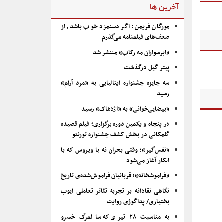
آخرین ها
مورگان فریمن: اگر دستمزد خوب باشد، از
ضعف‌های فیلمنامه می‌گذرم
«ابرسواران مه رکاب» منتشر شد
پیتر گیل درگذشت
سه جایزه جشنواره ایتالیایی به «مرد آرام»
رسید
«بیضایی‌خوانی» به «اژدهاک» رسید
در پنجاه و یکمین دوره برگزاری؛ فیلم قصیده
گلمکانی در بخش کشف جشنواره تورنتو
«نفس‌گیر»؛ وقتی بحران نه با ویروس که با
انکار آغاز می‌شود
«فراموشخانه»؛ قربانیان فراموش‌شده‌ی تاریخ
نگاهی نقادانه بر تجربه تئاتر تعاملی ایوب
بختیاری/ پداگوژی روایت
به مناسبت ۲۸ تیری که سالمرگ خسرو