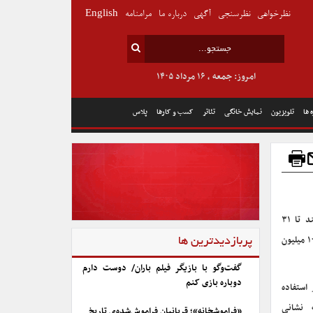
نظرخواهی
نظرسنجی
آگهی
درباره ما
مرامنامه
English
امروز: جمعه , ۱۶ مرداد ۱۴۰۵
 ها
تلویزیون
نمایش خانگی
تئاتر
کسب و کارها
پلاس
نسخه جدید اپلیکیشن همراه من در تمام استورهای معتبر منتشر شد و کاربران می‌توانند تا ۳۱
شهریورماه با نصب این نسخه در قرعه کشی هزار بسته اینترنت ۱۰۰ گیگابایتی و ۱۰ جایزه ۱۰۰ میلیون
پربازدیدترین ها
گفت‌وگو با بازیگر فیلم باران/ دوست دارم
دوباره بازی کنم
استفاده
 نشانی
«فراموشخانه»؛ قربانیان فراموش‌شده‌ی تاریخ