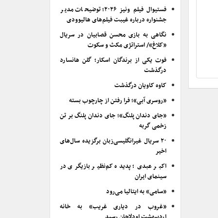
فستیوال فیلم ونیز ۲۰۲۶؛ توضیحات مدیر
جشنواره درباره غیبت فیلم‌های هالیوودی
نگاهی به بازی محسن قصابیان در سریال
«کلاغ»/ استراتژی مکث و سکوت
فوت یکی از برندگان اسکار؛ گلن هانسارد
درگذشت
کاوه کاویان درگذشت
«روسری آبی»؛ فرا رفتن از چارچوب بسته
«جای دندان پلنگ»؛ جای دندان پلنگ بر تن
زخمی گربه
۲۰ سریال غیرانگلیسی‌زبان برگزیده سال‌های
اخیر
اکبر عبدی؛ پدیده کم‌نظیر بازیگری در
سینمای ایران
«سامی» به ایتالیا می‌رود
«غروب در دیاری غریب» به خانه
اردیبهشت اودلاجان رسید