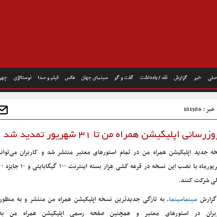
صلی
خبر
گزارش
نقد / یادداشت
گفت و گو
سینمای جهان
عکس
فیلم و صدا
نوستالژی
چهره
ر : 181386
لیکیشن همراه من تا ۳۱ شهریور تمدید شد
لی شرکت کنند.
گزارش
سینماسینما
، به تازگی جدیدترین نسخه اپلیکیشن همراه من منتشر و به منظور 
بران در استورهای معتبر و همچنین صفحه رسمی اپلیکیشن همراه من به