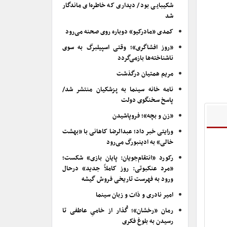
شکیبایی بود/ دیداری که خاطره‌ای ماندگار
شد
کمدی «مادرکیو» دوباره روی صحنه می‌رود
«روز افشاگری»؛ وقتی اسپیلبرگ به سوی
ناشناخته‌ها بازمی‌گردد
مریم همتیان درگذشت
نامه خانه سینما به پزشکیان منتشر شد/
پاسخ سخنگوی دولت
«زن و بچه»؛ فروپاشیدن
ورایتی خبر داد؛ عبدالرضا کاهانی با «بهشت
خالی» به ادینبورگ می‌رود
رکورد «انتقام‌جویان: پایان بازی» شکست؛
«مرد عنکبوتی: روز کاملاً جدید» درحال
ورود به فهرست تاریخی فروش گیشه
امیر نادری و ذات و زبان سینما
رمان «رخشان»؛ گُذار از خامیِ عاطفی تا
رسیدن به بلوغ فکری