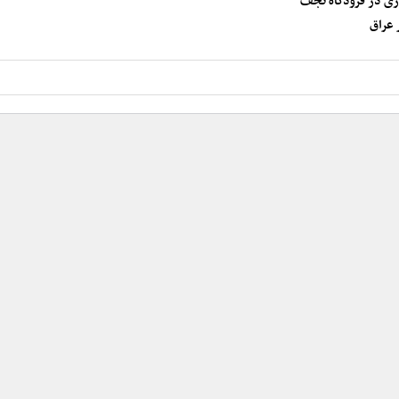
ری در فرودگاه نجف
 عراق