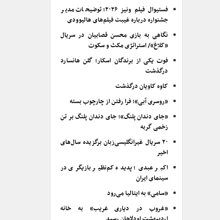
فستیوال فیلم ونیز ۲۰۲۶؛ توضیحات مدیر
جشنواره درباره غیبت فیلم‌های هالیوودی
نگاهی به بازی محسن قصابیان در سریال
«کلاغ»/ استراتژی مکث و سکوت
فوت یکی از برندگان اسکار؛ گلن هانسارد
درگذشت
کاوه کاویان درگذشت
«روسری آبی»؛ فرا رفتن از چارچوب بسته
«جای دندان پلنگ»؛ جای دندان پلنگ بر تن
زخمی گربه
۲۰ سریال غیرانگلیسی‌زبان برگزیده سال‌های
اخیر
اکبر عبدی؛ پدیده کم‌نظیر بازیگری در
سینمای ایران
«سامی» به ایتالیا می‌رود
«غروب در دیاری غریب» به خانه
اردیبهشت اودلاجان رسید