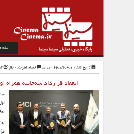
صفحه ا
تاریخ انتشار:1403/10/05 - 22:22
تعداد نظرات: ۰ نظر
کد خ
انعقاد قرارداد سه‌جانبه همراه 
مرا
اول
نما
به 
فرآ