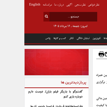
نظرخواهی
نظرسنجی
آگهی
درباره ما
مرامنامه
English
امروز: جمعه , ۱۶ مرداد ۱۴۰۵
 ها
تلویزیون
نمایش خانگی
تئاتر
کسب و کارها
پلاس
ین همراه
 برگزاری
پربازدیدترین ها
گفت‌وگو با بازیگر فیلم باران/ دوست دارم
دوباره بازی کنم
مین مالی
با کیفیت
«فراموشخانه»؛ قربانیان فراموش‌شده‌ی تاریخ