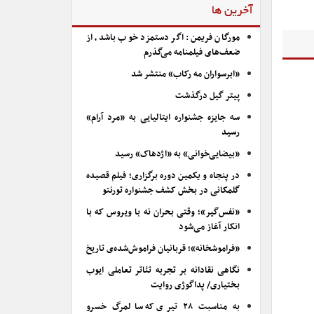
آخرین ها
مورگان فریمن: اگر دستمزد خوب باشد، از
ضعف‌های فیلمنامه می‌گذرم
«ابرسواران مه رکاب» منتشر شد
پیتر گیل درگذشت
سه جایزه جشنواره ایتالیایی به «مرد آرام»
رسید
«بیضایی‌خوانی» به «اژدهاک» رسید
در پنجاه و یکمین دوره برگزاری؛ فیلم قصیده
گلمکانی در بخش کشف جشنواره تورنتو
«نفس‌گیر»؛ وقتی بحران نه با ویروس که با
انکار آغاز می‌شود
«فراموشخانه»؛ قربانیان فراموش‌شده‌ی تاریخ
نگاهی نقادانه بر تجربه تئاتر تعاملی ایوب
بختیاری/ پداگوژی روایت
به مناسبت ۲۸ تیری که سالمرگ خسرو