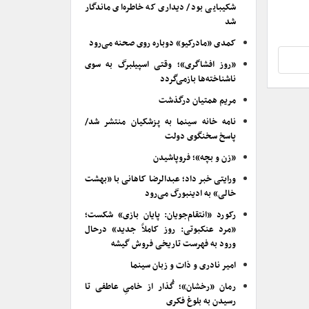
شکیبایی بود/ دیداری که خاطره‌ای ماندگار
شد
کمدی «مادرکیو» دوباره روی صحنه می‌رود
«روز افشاگری»؛ وقتی اسپیلبرگ به سوی
ناشناخته‌ها بازمی‌گردد
مریم همتیان درگذشت
نامه خانه سینما به پزشکیان منتشر شد/
پاسخ سخنگوی دولت
«زن و بچه»؛ فروپاشیدن
ورایتی خبر داد؛ عبدالرضا کاهانی با «بهشت
خالی» به ادینبورگ می‌رود
رکورد «انتقام‌جویان: پایان بازی» شکست؛
«مرد عنکبوتی: روز کاملاً جدید» درحال
ورود به فهرست تاریخی فروش گیشه
امیر نادری و ذات و زبان سینما
رمان «رخشان»؛ گُذار از خامیِ عاطفی تا
رسیدن به بلوغ فکری