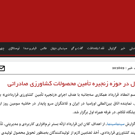
صلی
خبر
گزارش
نقد / یادداشت
گفت و گو
سینمای جهان
عکس
فیلم و صدا
نوستالژی
چهره
بر : 203869
اول در حوزه زنجیره تأمین محصولات کشاورزی صادراتی
سم انعقاد قرارداد همکاری سه‌جانبه با هدف اجرای «زنجیره تأمین کشاورزی قراردادی» ب
، نماینده اتاق بین‌المللی اوراسیا در ایران و تلاشگران سرو پایدار در حاشیه سومین روز از
یشگاه تلکام، در غرفه همراه اول برگزار شد.
گزارش
سینماسینما
، از اهداف کلان این قرارداد ارائه بستر نرم‌افزاری کاربردی و مدیریتی، تأ
یند کشاورزی قراردادی، أخذ تضامین لازم از تولیدکنندگان به‌منظور تحویل محصول تولیدی 