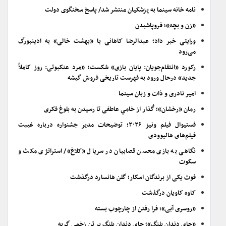
نامه خانه سینما به پزشکیان منتشر شد/ پاسخ سخنگوی دولت
«زن و بچه»؛ فروپاشیدن
ورایتی خبر داد؛ عبدالرضا کاهانی با «بهشت خالی» به ادینبورگ
می‌رود
رکورد «انتقام‌جویان: پایان بازی» شکست؛ «مرد عنکبوتی: روز کاملاً
جدید» درحال ورود به فهرست تاریخی فروش گیشه
امیر نادری و ذات و زبان سینما
رمان «رخشان»؛ گُذار از خامیِ عاطفی تا رسیدن به بلوغ فکری
فستیوال فیلم ونیز ۲۰۲۶؛ توضیحات مدیر جشنواره درباره غیبت
فیلم‌های هالیوودی
نگاهی به بازی محسن قصابیان در سریال «کلاغ»/ استراتژی مکث و
سکوت
فوت یکی از برندگان اسکار؛ گلن هانسارد درگذشت
کاوه کاویان درگذشت
«روسری آبی»؛ فرا رفتن از چارچوب بسته
«جای دندان پلنگ»؛ جای دندان پلنگ بر تن زخمی گربه