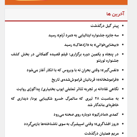
آخرین ها
پیتر گیل درگذشت
سه جایزه جشنواره ایتالیایی به «مرد آرام» رسید
«بیضایی‌خوانی» به «اژدهاک» رسید
در پنجاه و یکمین دوره برگزاری؛ فیلم قصیده گلمکانی در بخش کشف
جشنواره تورنتو
«نفس‌گیر»؛ وقتی بحران نه با ویروس که با انکار آغاز می‌شود
«فراموشخانه»؛ قربانیان فراموش‌شده‌ی تاریخ
نگاهی نقادانه بر تجربه تئاتر تعاملی ایوب بختیاری/ پداگوژی روایت
به مناسبت ۲۸ تیری که سالمرگ خسرو شکیبایی بود/ دیداری که
خاطره‌ای ماندگار شد
کمدی «مادرکیو» دوباره روی صحنه می‌رود
«روز افشاگری»؛ وقتی اسپیلبرگ به سوی ناشناخته‌ها بازمی‌گردد
مریم همتیان درگذشت