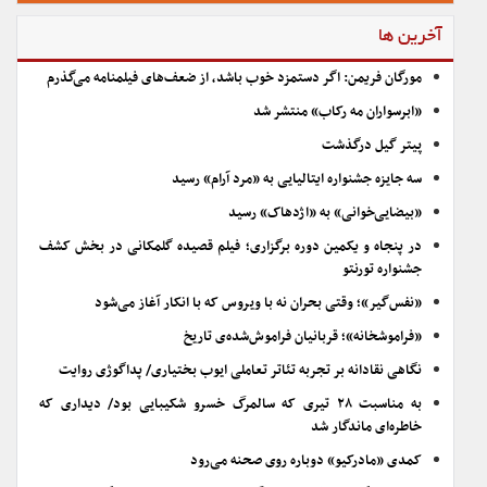
آخرین ها
مورگان فریمن: اگر دستمزد خوب باشد، از ضعف‌های فیلمنامه می‌گذرم
«ابرسواران مه رکاب» منتشر شد
پیتر گیل درگذشت
سه جایزه جشنواره ایتالیایی به «مرد آرام» رسید
«بیضایی‌خوانی» به «اژدهاک» رسید
در پنجاه و یکمین دوره برگزاری؛ فیلم قصیده گلمکانی در بخش کشف
جشنواره تورنتو
«نفس‌گیر»؛ وقتی بحران نه با ویروس که با انکار آغاز می‌شود
«فراموشخانه»؛ قربانیان فراموش‌شده‌ی تاریخ
نگاهی نقادانه بر تجربه تئاتر تعاملی ایوب بختیاری/ پداگوژی روایت
به مناسبت ۲۸ تیری که سالمرگ خسرو شکیبایی بود/ دیداری که
خاطره‌ای ماندگار شد
کمدی «مادرکیو» دوباره روی صحنه می‌رود