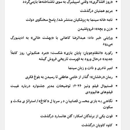
«روز افشاگری»؛ وقتی اسپیلبرگ به سوی ناشناخته‌ها بازمی‌گردد
مریم همتیان درگذشت
نامه خانه سینما به پزشکیان منتشر شد/ پاسخ سخنگوی دولت
«زن و بچه»؛ فروپاشیدن
ورایتی خبر داد؛ عبدالرضا کاهانی با «بهشت خالی» به ادینبورگ
می‌رود
رکورد «انتقام‌جویان: پایان بازی» شکست؛ «مرد عنکبوتی: روز کاملاً
جدید» درحال ورود به فهرست تاریخی فروش گیشه
امیر نادری و ذات و زبان سینما
رمان «رخشان»؛ گُذار از خامیِ عاطفی تا رسیدن به بلوغ فکری
فستیوال فیلم ونیز ۲۰۲۶؛ توضیحات مدیر جشنواره درباره غیبت
فیلم‌های هالیوودی
نگاهی به بازی محسن قصابیان در سریال «کلاغ»/ استراتژی مکث و
سکوت
فوت یکی از برندگان اسکار؛ گلن هانسارد درگذشت
کاوه کاویان درگذشت