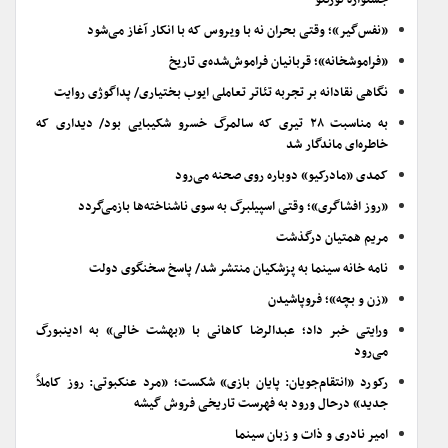
جشنواره تورنتو
«نفس‌گیر»؛ وقتی بحران نه با ویروس که با انکار آغاز می‌شود
«فراموشخانه»؛ قربانیان فراموش‌شده‌ی تاریخ
نگاهی نقادانه بر تجربه تئاتر تعاملی ایوب بختیاری/ پداگوژی روایت
به مناسبت ۲۸ تیری که سالمرگ خسرو شکیبایی بود/ دیداری که
خاطره‌ای ماندگار شد
کمدی «مادرکیو» دوباره روی صحنه می‌رود
«روز افشاگری»؛ وقتی اسپیلبرگ به سوی ناشناخته‌ها بازمی‌گردد
مریم همتیان درگذشت
نامه خانه سینما به پزشکیان منتشر شد/ پاسخ سخنگوی دولت
«زن و بچه»؛ فروپاشیدن
ورایتی خبر داد؛ عبدالرضا کاهانی با «بهشت خالی» به ادینبورگ
می‌رود
رکورد «انتقام‌جویان: پایان بازی» شکست؛ «مرد عنکبوتی: روز کاملاً
جدید» درحال ورود به فهرست تاریخی فروش گیشه
امیر نادری و ذات و زبان سینما