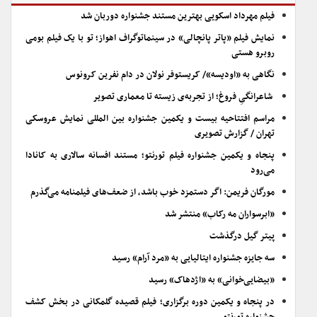
فیلم مهرداد اسکویی بهترین مستند جشنواره دوربان شد
نمایش فیلم «پاتر پانچالی» در سینماتوگراف اهواز؛ تو با یک فیلم بومی
روبرو هستی
نگاهی به «اودیسه»/ کریستوفر نولان در دام نفرین کرونوس
شاعرانگیِ فروغ؛ از تجربه‌ی زیسته تا معماری تصویر
مراسم افتتاحیه بیست و یکمین جشنواره بین المللی نمایش عروسکی
تهران / گزارش تصویری
پنجاه و یکمین جشنواره فیلم تورنتو؛ مستند افسانه سالاری به کانادا
می‌رود
مورگان فریمن: اگر دستمزد خوب باشد، از ضعف‌های فیلمنامه می‌گذرم
«ابرسواران مه رکاب» منتشر شد
پیتر گیل درگذشت
سه جایزه جشنواره ایتالیایی به «مرد آرام» رسید
«بیضایی‌خوانی» به «اژدهاک» رسید
در پنجاه و یکمین دوره برگزاری؛ فیلم قصیده گلمکانی در بخش کشف