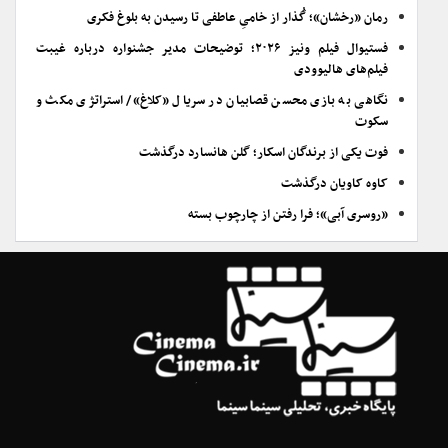
رمان «رخشان»؛ گُذار از خامیِ عاطفی تا رسیدن به بلوغ فکری
فستیوال فیلم ونیز ۲۰۲۶؛ توضیحات مدیر جشنواره درباره غیبت
فیلم‌های هالیوودی
نگاهی به بازی محسن قصابیان در سریال «کلاغ»/ استراتژی مکث و
سکوت
فوت یکی از برندگان اسکار؛ گلن هانسارد درگذشت
کاوه کاویان درگذشت
«روسری آبی»؛ فرا رفتن از چارچوب بسته