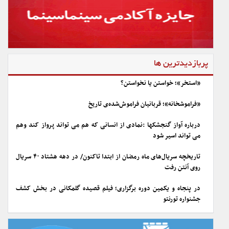
پربازدیدترین ها
«استخر»؛ خواستن یا نخواستن؟
«فراموشخانه»؛ قربانیان فراموش‌شده‌ی تاریخ
درباره آواز گنجشکها :نمادی از انسانی که هم می تواند پرواز کند وهم
می تواند اسیر شود
تاریخچه سریال‌های ماه رمضان از ابتدا تاکنون/ در دهه هشتاد ۴۰ سریال
روی آنتن رفت
در پنجاه و یکمین دوره برگزاری؛ فیلم قصیده گلمکانی در بخش کشف
جشنواره تورنتو