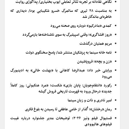
نگاهی نقادانه بر تجربه تئاتر تعاملی ایوب بختیاری/ پداگوژی روایت
به مناسبت ۲۸ تیری که سالمرگ خسرو شکیبایی بود/ دیداری که
خاطره‌ای ماندگار شد
کمدی «مادرکیو» دوباره روی صحنه می‌رود
«روز افشاگری»؛ وقتی اسپیلبرگ به سوی ناشناخته‌ها بازمی‌گردد
مریم همتیان درگذشت
نامه خانه سینما به پزشکیان منتشر شد/ پاسخ سخنگوی دولت
«زن و بچه»؛ فروپاشیدن
ورایتی خبر داد؛ عبدالرضا کاهانی با «بهشت خالی» به ادینبورگ
می‌رود
رکورد «انتقام‌جویان: پایان بازی» شکست؛ «مرد عنکبوتی: روز کاملاً
جدید» درحال ورود به فهرست تاریخی فروش گیشه
امیر نادری و ذات و زبان سینما
رمان «رخشان»؛ گُذار از خامیِ عاطفی تا رسیدن به بلوغ فکری
فستیوال فیلم ونیز ۲۰۲۶؛ توضیحات مدیر جشنواره درباره غیبت
فیلم‌های هالیوودی