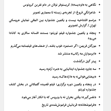
نگاهی به «اودیسه»/ کریستوفر نولان در دام نفرین کرونوس
شاعرانگیِ فروغ؛ از تجربه‌ی زیسته تا معماری تصویر
مراسم افتتاحیه بیست و یکمین جشنواره بین المللی نمایش عروسکی
تهران / گزارش تصویری
پنجاه و یکمین جشنواره فیلم تورنتو؛ مستند افسانه سالاری به کانادا
می‌رود
مورگان فریمن: اگر دستمزد خوب باشد، از ضعف‌های فیلمنامه می‌گذرم
«ابرسواران مه رکاب» منتشر شد
پیتر گیل درگذشت
سه جایزه جشنواره ایتالیایی به «مرد آرام» رسید
«بیضایی‌خوانی» به «اژدهاک» رسید
در پنجاه و یکمین دوره برگزاری؛ فیلم قصیده گلمکانی در بخش کشف
جشنواره تورنتو
«نفس‌گیر»؛ وقتی بحران نه با ویروس که با انکار آغاز می‌شود
«فراموشخانه»؛ قربانیان فراموش‌شده‌ی تاریخ