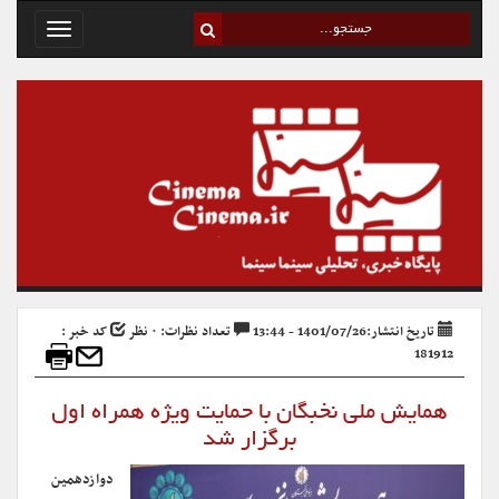
Toggle
avigation
تاریخ انتشار:1401/07/26 - 13:44
تعداد نظرات: ۰ نظر
کد خبر :
181912
همایش ملی نخبگان با حمایت ویژه همراه اول
برگزار شد
دوازدهمین