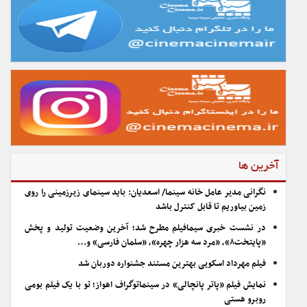
آخرین ها
نگرانی مدیر عامل خانه سینما/ اسعدیان: باید سینمای زیرزمینی را روی
زمین بیاوریم تا قابل کنترل باشد
در نشست خبری سیمافیلم مطرح شد؛ آخرین وضعیت تولید و پخش
«پایتخت۸»، «مرد سه هزار چهره»، «سلمان فارسی» و…
فیلم مهرداد اسکویی بهترین مستند جشنواره دوربان شد
نمایش فیلم «پاتر پانچالی» در سینماتوگراف اهواز؛ تو با یک فیلم بومی
روبرو هستی