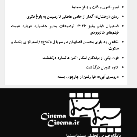
امیر نادری و ذات و زبان سینما
رمان «رخشان»؛ گُذار از خامیِ عاطفی تا رسیدن به بلوغ فکری
فستیوال فیلم ونیز ۲۰۲۶؛ توضیحات مدیر جشنواره درباره غیبت
فیلم‌های هالیوودی
نگاهی به بازی محسن قصابیان در سریال «کلاغ»/ استراتژی مکث و
سکوت
فوت یکی از برندگان اسکار؛ گلن هانسارد درگذشت
کاوه کاویان درگذشت
«روسری آبی»؛ فرا رفتن از چارچوب بسته