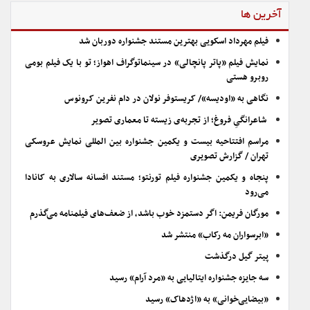
آخرین ها
فیلم مهرداد اسکویی بهترین مستند جشنواره دوربان شد
نمایش فیلم «پاتر پانچالی» در سینماتوگراف اهواز؛ تو با یک فیلم بومی
روبرو هستی
نگاهی به «اودیسه»/ کریستوفر نولان در دام نفرین کرونوس
شاعرانگیِ فروغ؛ از تجربه‌ی زیسته تا معماری تصویر
مراسم افتتاحیه بیست و یکمین جشنواره بین المللی نمایش عروسکی
تهران / گزارش تصویری
پنجاه و یکمین جشنواره فیلم تورنتو؛ مستند افسانه سالاری به کانادا
می‌رود
مورگان فریمن: اگر دستمزد خوب باشد، از ضعف‌های فیلمنامه می‌گذرم
«ابرسواران مه رکاب» منتشر شد
پیتر گیل درگذشت
سه جایزه جشنواره ایتالیایی به «مرد آرام» رسید
«بیضایی‌خوانی» به «اژدهاک» رسید