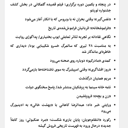
در پنجاه و یکمین دوره برگزاری؛ فیلم قصیده گلمکانی در بخش کشف
جشنواره تورنتو
«نفس‌گیر»؛ وقتی بحران نه با ویروس که با انکار آغاز می‌شود
«فراموشخانه»؛ قربانیان فراموش‌شده‌ی تاریخ
نگاهی نقادانه بر تجربه تئاتر تعاملی ایوب بختیاری/ پداگوژی روایت
به مناسبت ۲۸ تیری که سالمرگ خسرو شکیبایی بود/ دیداری که
خاطره‌ای ماندگار شد
کمدی «مادرکیو» دوباره روی صحنه می‌رود
«روز افشاگری»؛ وقتی اسپیلبرگ به سوی ناشناخته‌ها بازمی‌گردد
مریم همتیان درگذشت
نامه خانه سینما به پزشکیان منتشر شد/ پاسخ سخنگوی دولت
«زن و بچه»؛ فروپاشیدن
ورایتی خبر داد؛ عبدالرضا کاهانی با «بهشت خالی» به ادینبورگ
می‌رود
رکورد «انتقام‌جویان: پایان بازی» شکست؛ «مرد عنکبوتی: روز کاملاً
جدید» درحال ورود به فهرست تاریخی فروش گیشه