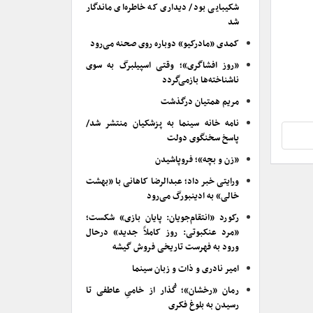
شکیبایی بود/ دیداری که خاطره‌ای ماندگار
شد
کمدی «مادرکیو» دوباره روی صحنه می‌رود
«روز افشاگری»؛ وقتی اسپیلبرگ به سوی
ناشناخته‌ها بازمی‌گردد
مریم همتیان درگذشت
نامه خانه سینما به پزشکیان منتشر شد/
پاسخ سخنگوی دولت
«زن و بچه»؛ فروپاشیدن
ورایتی خبر داد؛ عبدالرضا کاهانی با «بهشت
خالی» به ادینبورگ می‌رود
رکورد «انتقام‌جویان: پایان بازی» شکست؛
«مرد عنکبوتی: روز کاملاً جدید» درحال
ورود به فهرست تاریخی فروش گیشه
امیر نادری و ذات و زبان سینما
رمان «رخشان»؛ گُذار از خامیِ عاطفی تا
رسیدن به بلوغ فکری