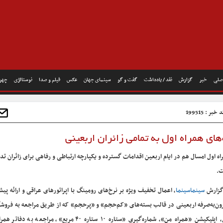
صلی
خبر
گزارش
نقد / یادداشت
گفت و گو
سینمای جهان
عکس
فیلم و صدا
نوستالژی
چهره
خبر : 199515
ای همراه اول به تمامی زائران اربعینی
اه اول امسال هم در ایام اربعین اقدامات گسترده و یکپارچه ارتباطی و رفاهی برای زائران تد
.
گزارش
سینماسینما
، اعمال تخفیف ویژه بر نرخ‌های رومینگ با اپراتورهای عراقی و ارائه پی
ون‌به‌صرفه اربعینی در قالب بسته‌های «کم‌حجم» و «پرحجم» که از طریق مراجعه به فروشگ
اول، اپلیکیشن «همراه من»، شماره‌گیری «ستاره ۱۰ ستاره ۴۰ مربع»، مراجعه 