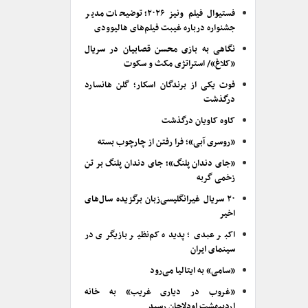
فستیوال فیلم ونیز ۲۰۲۶؛ توضیحات مدیر
جشنواره درباره غیبت فیلم‌های هالیوودی
نگاهی به بازی محسن قصابیان در سریال
«کلاغ»/ استراتژی مکث و سکوت
فوت یکی از برندگان اسکار؛ گلن هانسارد
درگذشت
کاوه کاویان درگذشت
«روسری آبی»؛ فرا رفتن از چارچوب بسته
«جای دندان پلنگ»؛ جای دندان پلنگ بر تن
زخمی گربه
۲۰ سریال غیرانگلیسی‌زبان برگزیده سال‌های
اخیر
اکبر عبدی؛ پدیده کم‌نظیر بازیگری در
سینمای ایران
«سامی» به ایتالیا می‌رود
«غروب در دیاری غریب» به خانه
اردیبهشت اودلاجان رسید