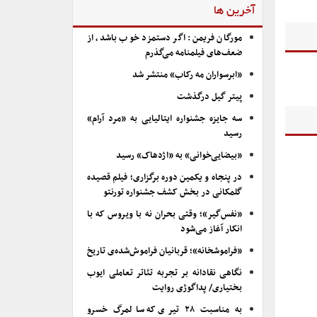
آخرین ها
مورگان فریمن: اگر دستمزد خوب باشد، از
ضعف‌های فیلمنامه می‌گذرم
«ابرسواران مه رکاب» منتشر شد
پیتر گیل درگذشت
سه جایزه جشنواره ایتالیایی به «مرد آرام»
رسید
«بیضایی‌خوانی» به «اژدهاک» رسید
در پنجاه و یکمین دوره برگزاری؛ فیلم قصیده
گلمکانی در بخش کشف جشنواره تورنتو
«نفس‌گیر»؛ وقتی بحران نه با ویروس که با
انکار آغاز می‌شود
«فراموشخانه»؛ قربانیان فراموش‌شده‌ی تاریخ
نگاهی نقادانه بر تجربه تئاتر تعاملی ایوب
بختیاری/ پداگوژی روایت
به مناسبت ۲۸ تیری که سالمرگ خسرو