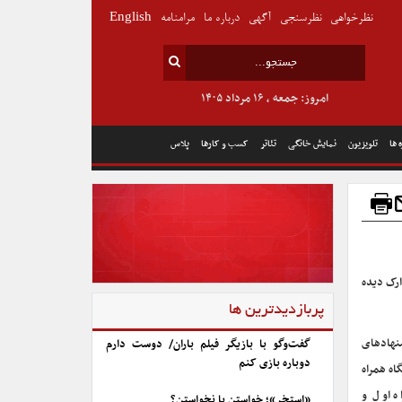
نظرخواهی
نظرسنجی
آگهی
درباره ما
مرامنامه
English
امروز: جمعه , ۱۶ مرداد ۱۴۰۵
 ها
تلویزیون
نمایش خانگی
تئاتر
کسب و کارها
پلاس
ارک دیده
پربازدیدترین ها
شنهادهای
گفت‌وگو با بازیگر فیلم باران/ دوست دارم
دوباره بازی کنم
اه همراه
به دفاتر همراه اول و
«استخر»؛ خواستن یا نخواستن؟