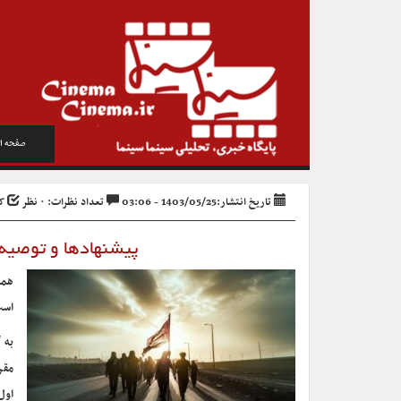
صفحه ا
تاریخ انتشار:1403/05/25 - 03:06
تعداد نظرات: ۰ نظر
کد 
پیشنهادها و توصیه‌ه
همر
است
به 
مقر