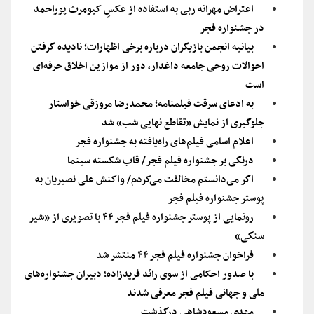
اعتراض مهرانه ربی به استفاده از عکسِ کیومرث پوراحمد
در جشنواره فجر
بیانیه انجمن بازیگران درباره برخی اظهارات؛ نادیده گرفتن
احوالات روحی جامعه داغدار، دور از موازین اخلاق حرفه‌ای
است
به ادعای سرقت فیلمنامه؛ محمدرضا مروزقی خواستار
جلوگیری از نمایش «تقاطع نهایی شب» شد
اعلام اسامی فیلم‌های راه‌یافته به جشنواره فجر
درنگی بر جشنواره فیلم فجر/ قاب شکسته سینما
اگر می‌دانستم مخالفت می‌کردم/ واکنش علی نصیریان به
پوستر جشنواره فیلم فجر
رونمایی از پوستر جشنواره فیلم فجر ۴۴ با تصویری از «شیر
سنگی»
فراخوان جشنواره فیلم فجر ۴۴ منتشر شد
با صدور احکامی از سوی رائد فریدزاده؛ دبیران جشنواره‌های
ملی و جهانی فیلم فجر معرفی شدند
مهدی مسعودشاهی درگذشت