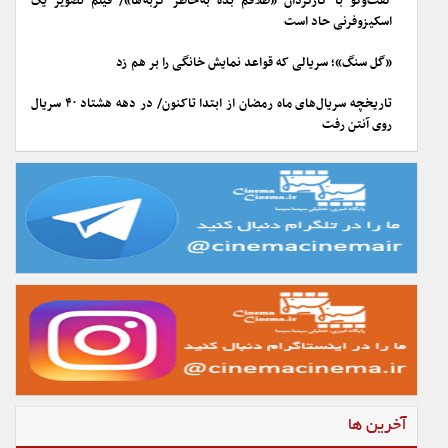
گفت‌وگو با کارگردان «طلاقم بده به خاطر گربه ها»/ فیلم تصویر یک
اسکیزوفرنی حاد است
«گل سنگ»؛ سریالی که قواعد نمایش خانگی را بر هم زد
تاریخچه سریال‌های ماه رمضان از ابتدا تاکنون/ در دهه هشتاد ۴۰ سریال
روی آنتن رفت
آخرین ها