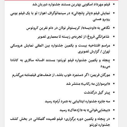
فیلم مهرداد اسکویی بهترین مستند جشنواره دوربان شد
نمایش فیلم «پاتر پانچالی» در سینماتوگراف اهواز؛ تو با یک فیلم بومی
روبرو هستی
نگاهی به «اودیسه»/ کریستوفر نولان در دام نفرین کرونوس
شاعرانگیِ فروغ؛ از تجربه‌ی زیسته تا معماری تصویر
مراسم افتتاحیه بیست و یکمین جشنواره بین المللی نمایش عروسکی
تهران / گزارش تصویری
پنجاه و یکمین جشنواره فیلم تورنتو؛ مستند افسانه سالاری به کانادا
می‌رود
مورگان فریمن: اگر دستمزد خوب باشد، از ضعف‌های فیلمنامه می‌گذرم
«ابرسواران مه رکاب» منتشر شد
پیتر گیل درگذشت
سه جایزه جشنواره ایتالیایی به «مرد آرام» رسید
«بیضایی‌خوانی» به «اژدهاک» رسید
در پنجاه و یکمین دوره برگزاری؛ فیلم قصیده گلمکانی در بخش کشف
جشنواره تورنتو