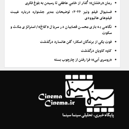
رمان «رخشان»؛ گُذار از خامیِ عاطفی تا رسیدن به بلوغ فکری
فستیوال فیلم ونیز ۲۰۲۶؛ توضیحات مدیر جشنواره درباره غیبت
فیلم‌های هالیوودی
نگاهی به بازی محسن قصابیان در سریال «کلاغ»/ استراتژی مکث و
سکوت
فوت یکی از برندگان اسکار؛ گلن هانسارد درگذشت
کاوه کاویان درگذشت
«روسری آبی»؛ فرا رفتن از چارچوب بسته