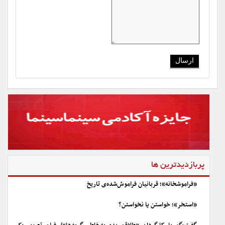
پربازدیدترین ها
«فراموشخانه»؛ قربانیان فراموش‌شده‌ی تاریخ
«استخر»؛ خواستن یا نخواستن؟