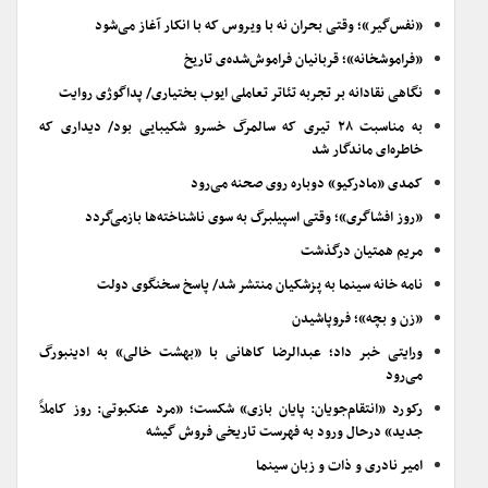
«نفس‌گیر»؛ وقتی بحران نه با ویروس که با انکار آغاز می‌شود
«فراموشخانه»؛ قربانیان فراموش‌شده‌ی تاریخ
نگاهی نقادانه بر تجربه تئاتر تعاملی ایوب بختیاری/ پداگوژی روایت
به مناسبت ۲۸ تیری که سالمرگ خسرو شکیبایی بود/ دیداری که
خاطره‌ای ماندگار شد
کمدی «مادرکیو» دوباره روی صحنه می‌رود
«روز افشاگری»؛ وقتی اسپیلبرگ به سوی ناشناخته‌ها بازمی‌گردد
مریم همتیان درگذشت
نامه خانه سینما به پزشکیان منتشر شد/ پاسخ سخنگوی دولت
«زن و بچه»؛ فروپاشیدن
ورایتی خبر داد؛ عبدالرضا کاهانی با «بهشت خالی» به ادینبورگ
می‌رود
رکورد «انتقام‌جویان: پایان بازی» شکست؛ «مرد عنکبوتی: روز کاملاً
جدید» درحال ورود به فهرست تاریخی فروش گیشه
امیر نادری و ذات و زبان سینما