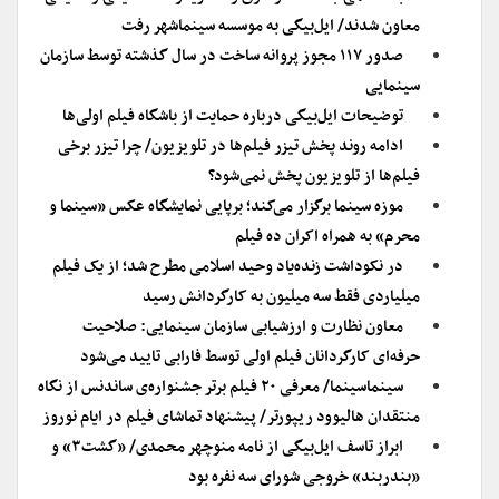
معاون شدند/ ایل‌بیگی به موسسه سینماشهر رفت
صدور ۱۱۷ مجوز پروانه ساخت در سال گذشته توسط سازمان
سینمایی
توضیحات ایل‌بیگی درباره حمایت از باشگاه فیلم اولی‌ها
ادامه روند پخش تیزر فیلم‌ها در تلویزیون/ چرا تیزر برخی
فیلم‌ها از تلویزیون پخش نمی‌شود؟
موزه سینما برگزار می‌کند؛ برپایی نمایشگاه عکس «سینما و
محرم» به همراه اکران ده فیلم
در نکوداشت زنده‌یاد وحید اسلامی مطرح شد؛ از یک فیلم
میلیاردی فقط سه میلیون به کارگردانش رسید
معاون نظارت و ارزشیابی سازمان سینمایی: صلاحیت
حرفه‌ای کارگردانان فیلم اولی توسط فارابی تایید می‌شود
سینماسینما/ معرفی ۲۰ فیلم برتر جشنواره‌ی ساندنس از نگاه
منتقدان هالیوود ریپورتر/ پیشنهاد تماشای فیلم در ایام نوروز
ابراز تاسف ایل‌بیگی از نامه منوچهر محمدی/ «گشت۳» و
«بندربند» خروجی شورای سه نفره بود