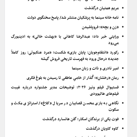
مریم همتیان درگذشت
نامه خانه سینما به پزشکیان منتشر شد/ پاسخ سخنگوی دولت
«زن و بچه»؛ فروپاشیدن
ورایتی خبر داد؛ عبدالرضا کاهانی با «بهشت خالی» به ادینبورگ
می‌رود
رکورد «انتقام‌جویان: پایان بازی» شکست؛ «مرد عنکبوتی: روز کاملاً
جدید» درحال ورود به فهرست تاریخی فروش گیشه
امیر نادری و ذات و زبان سینما
رمان «رخشان»؛ گُذار از خامیِ عاطفی تا رسیدن به بلوغ فکری
فستیوال فیلم ونیز ۲۰۲۶؛ توضیحات مدیر جشنواره درباره غیبت
فیلم‌های هالیوودی
نگاهی به بازی محسن قصابیان در سریال «کلاغ»/ استراتژی مکث و
سکوت
فوت یکی از برندگان اسکار؛ گلن هانسارد درگذشت
کاوه کاویان درگذشت