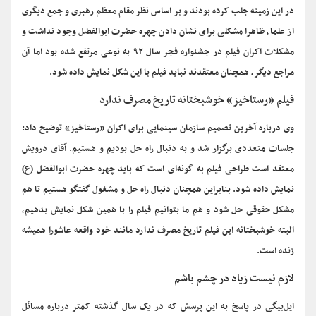
در این زمینه جلب کرده بودند و بر اساس نظر مقام معظم رهبری و جمع دیگری
از علما، ظاهرا مشکلی برای نشان دادن چهره حضرت ابوالفضل وجود نداشت و
مشکلات اکران فیلم در جشنواره فجر سال ۹۲ به نوعی مرتفع شده بود اما آن
مراجع دیگر، همچنان معتقدند نباید فیلم با این شکل نمایش داده شود.
فیلم «رستاخیز» خوشبختانه تاریخ مصرف ندارد
وی درباره آخرین تصمیم سازمان سینمایی برای اکران «رستاخیز» توضیح داد:
جلسات متعددی برگزار شد و به دنبال راه حل بودیم و هستیم. آقای درویش
معتقد است طراحی فیلم به گونه‌ای است که باید چهره حضرت ابوالفضل (ع)
نمایش داده شود. بنابراین همچنان دنبال راه حل و مشغول گفتگو هستیم تا هم
مشکل حقوقی حل شود و هم ما بتوانیم فیلم را با همین شکل نمایش بدهیم،
البته خوشبختانه این فیلم تاریخ مصرف ندارد مانند خود واقعه عاشورا همیشه
زنده است.
لازم نیست زیاد در چشم باشم
ایل‌بیگی در پاسخ به این پرسش که در یک سال گذشته کمتر درباره مسائل