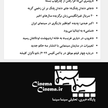
«روسری آبی»؛ فرا رفتن از چارچوب بسته
«جای دندان پلنگ»؛ جای دندان پلنگ بر تن زخمی گربه
۲۰ سریال غیرانگلیسی‌زبان برگزیده سال‌های اخیر
اکبر عبدی؛ پدیده کم‌نظیر بازیگری در سینمای ایران
«سامی» به ایتالیا می‌رود
«غروب در دیاری غریب» به خانه اردیبهشت اودلاجان رسید
تغییرات در سازمان سینمایی با انتشار سه حکم جدید
درباره چهار فیلم موفق در باکس آفیس ۲۰۲۶/ نابودگران کلیشه