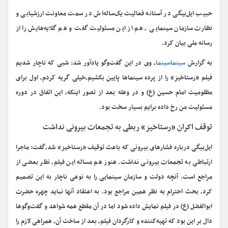
حبیب ایل‌بیگی در آستانه فعالیت یک‌ساله‌اش در سمت معاونت ارزشیابی و
نظارت سازمان سینمایی ، هم از این مسئولیت گفت و هم گلایه‌هایش را از
رسانه ملی بیان کرد.
به گزارش
سینماسینما
، وی در این گفت‌وگو یادآور شد: شبی که ناچار شدیم
فیلم «رستاخیز» را از پرده سینماها پایین بکشیم،خیلی گریه کردم، اول برای
مظلومیت امام حسین (ع) و در وهله بعد از تصور اینکه، این اتفاق در دوره
مسئولیت من رخ داده برایم بسیار سخت بود.
توقف اکران «رستاخیز» ربطی به تجمعات بیرونی نداشت
ایل‌بیگی درباره فشارهای بیرونی که باعث توقیف «رستاخیز» شد‌،گفت: ماجرا
ارتباطی به تجمعات بیرونی نداشت. هنوز هم مساله این فیلم، نظر بعضی از
مراجع است. آنچه دولت و سازمان سینمایی را به نوعی ناچار به این تصمیم
کرد، بحث احترام به نظر همین مراجع بود. به اعتقاد آنها نباید چهره حضرت
ابوالفضل (ع) در فیلم نمایش داده شود اما در آن مقطع همه شواهد و گفت‌وگوها
دال بر این بود که تهیه‌کننده و کارگردان فیلم، بعد از ساخت آن، همراهی لازم را