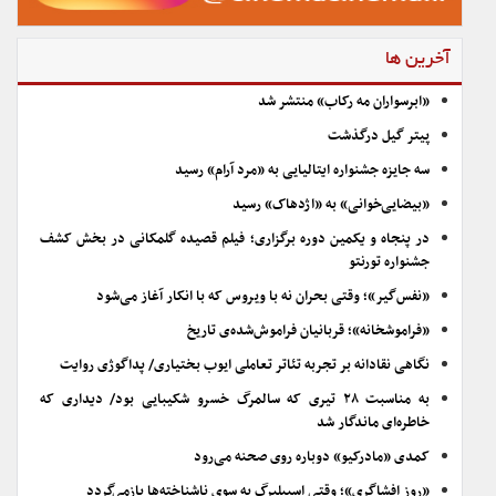
آخرین ها
«ابرسواران مه رکاب» منتشر شد
پیتر گیل درگذشت
سه جایزه جشنواره ایتالیایی به «مرد آرام» رسید
«بیضایی‌خوانی» به «اژدهاک» رسید
در پنجاه و یکمین دوره برگزاری؛ فیلم قصیده گلمکانی در بخش کشف
جشنواره تورنتو
«نفس‌گیر»؛ وقتی بحران نه با ویروس که با انکار آغاز می‌شود
«فراموشخانه»؛ قربانیان فراموش‌شده‌ی تاریخ
نگاهی نقادانه بر تجربه تئاتر تعاملی ایوب بختیاری/ پداگوژی روایت
به مناسبت ۲۸ تیری که سالمرگ خسرو شکیبایی بود/ دیداری که
خاطره‌ای ماندگار شد
کمدی «مادرکیو» دوباره روی صحنه می‌رود
«روز افشاگری»؛ وقتی اسپیلبرگ به سوی ناشناخته‌ها بازمی‌گردد