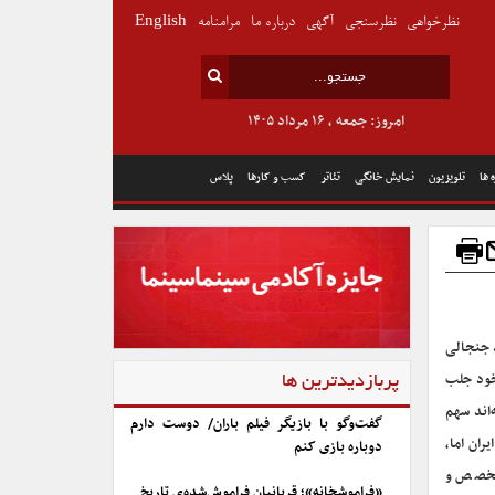
نظرخواهی
نظرسنجی
آگهی
درباره ما
مرامنامه
English
امروز: جمعه , ۱۶ مرداد ۱۴۰۵
 ها
تلویزیون
نمایش خانگی
تئاتر
کسب و کارها
پلاس
ته هالیوود جنجالی
خود جلب
پربازدیدترین ها
‌اند سهم
گفت‌وگو با بازیگر فیلم باران/ دوست دارم
ران اما،
دوباره بازی کنم
متخصص و
«فراموشخانه»؛ قربانیان فراموش‌شده‌ی تاریخ