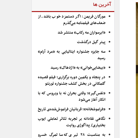
آخرین ها
مورگان فریمن: اگر دستمزد خوب باشد، از
ضعف‌های فیلمنامه می‌گذرم
«ابرسواران مه رکاب» منتشر شد
پیتر گیل درگذشت
سه جایزه جشنواره ایتالیایی به «مرد آرام»
رسید
«بیضایی‌خوانی» به «اژدهاک» رسید
در پنجاه و یکمین دوره برگزاری؛ فیلم قصیده
گلمکانی در بخش کشف جشنواره تورنتو
«نفس‌گیر»؛ وقتی بحران نه با ویروس که با
انکار آغاز می‌شود
«فراموشخانه»؛ قربانیان فراموش‌شده‌ی تاریخ
نگاهی نقادانه بر تجربه تئاتر تعاملی ایوب
بختیاری/ پداگوژی روایت
به مناسبت ۲۸ تیری که سالمرگ خسرو