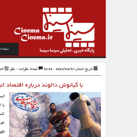
صفحه ا
تاریخ انتشار:1395/09/17 - 12:24
تعداد نظرات: ۰ نظر
کد خب
با کیانوش دالوند درباره اقتصاد 
را 
کند
خود
ظهو