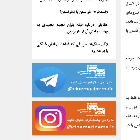
ورشکستگی شرکت‌های کوچک دانش‌بنیان رو به افول است. بنابر اعلام خانه انیمیشن ایران، در ۷سال
«استخر»؛ خواستن یا نخواستن؟
ز نیروهای
شده‌اند.
حقایقی درباره فیلم باران مجید مجیدی به
ناسور با
بهانه نمایش آن از تلویزیون
«گل سنگ»؛ سریالی که قواعد نمایش خانگی
را بر هم زد
ست. چرخه
ن چرخه و
 فقط به
مدیران و
 به بدنه
ی را در