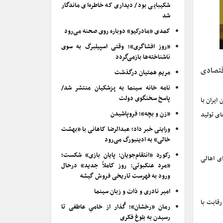
شکیبایی بود/ دیداری که خاطره‌ای ماندگار
شد
کمدی «مادرکیو» دوباره روی صحنه می‌رود
«روز افشاگری»؛ وقتی اسپیلبرگ به سوی
ناشناخته‌ها بازمی‌گردد
قتصادی
مریم همتیان درگذشت
نامه خانه سینما به پزشکیان منتشر شد/
پاسخ سخنگوی دولت
ایران با
«زن و بچه»؛ فروپاشیدن
ای تولید
ورایتی خبر داد؛ عبدالرضا کاهانی با «بهشت
خالی» به ادینبورگ می‌رود
رکورد «انتقام‌جویان: پایان بازی» شکست؛
ای اهالی
«مرد عنکبوتی: روز کاملاً جدید» درحال
ورود به فهرست تاریخی فروش گیشه
امیر نادری و ذات و زبان سینما
رقابت با
رمان «رخشان»؛ گُذار از خامیِ عاطفی تا
رسیدن به بلوغ فکری