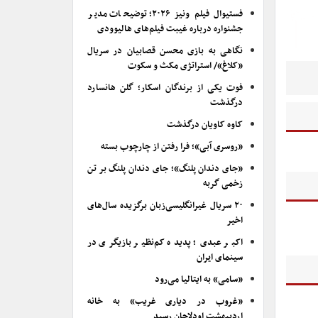
فستیوال فیلم ونیز ۲۰۲۶؛ توضیحات مدیر
جشنواره درباره غیبت فیلم‌های هالیوودی
نگاهی به بازی محسن قصابیان در سریال
«کلاغ»/ استراتژی مکث و سکوت
فوت یکی از برندگان اسکار؛ گلن هانسارد
درگذشت
کاوه کاویان درگذشت
«روسری آبی»؛ فرا رفتن از چارچوب بسته
«جای دندان پلنگ»؛ جای دندان پلنگ بر تن
زخمی گربه
۲۰ سریال غیرانگلیسی‌زبان برگزیده سال‌های
اخیر
اکبر عبدی؛ پدیده کم‌نظیر بازیگری در
سینمای ایران
«سامی» به ایتالیا می‌رود
«غروب در دیاری غریب» به خانه
اردیبهشت اودلاجان رسید