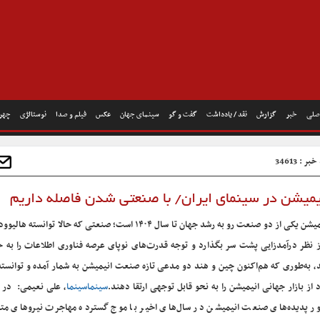
صلی
خبر
گزارش
نقد / یادداشت
گفت و گو
سینمای جهان
عکس
فیلم و صدا
نوستالژی
چهره
ر : 34613
انیمیشن در سینمای ایران/ با صنعتی شدن فاصله داریم
انیمیشن یکی از دو صنعت رو به رشد جهان تا سال ۱۴۰۴ است؛ صنعتی که حالا توانس
از نظر درآمدزایی پشت سر بگذارد و توجه قدرت‌های نوپای عرصه فناوری اطلاعات را به 
، به‌طوری که هم‌اکنون چین و هند دو مدعی تازه صنعت انیمیشن به شمار آمده و توانسته
 از بازار جهانی انیمیشن را به نحو قابل توجهی ارتقا دهند.
سینماسینما
، علی نعیمی: در ای
ر پدیده‌های صنعت انیمیشن در سال‌های اخیر با موج گسترده مهاجرت نیروهای 