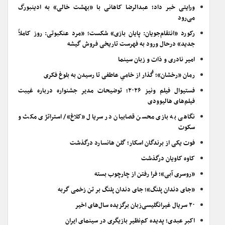
ورایتی خبر داد؛ عبدالرضا کاهانی با «بهشت خالی» به ادینبورگ
می‌رود
رکورد «انتقام‌جویان: پایان بازی» شکست؛ «مرد عنکبوتی: روز کاملاً
جدید» درحال ورود به فهرست تاریخی فروش گیشه
امیر نادری و ذات و زبان سینما
رمان «رخشان»؛ گُذار از خامیِ عاطفی تا رسیدن به بلوغ فکری
فستیوال فیلم ونیز ۲۰۲۶؛ توضیحات مدیر جشنواره درباره غیبت
فیلم‌های هالیوودی
نگاهی به بازی محسن قصابیان در سریال «کلاغ»/ استراتژی مکث و
سکوت
فوت یکی از برندگان اسکار؛ گلن هانسارد درگذشت
کاوه کاویان درگذشت
«روسری آبی»؛ فرا رفتن از چارچوب بسته
«جای دندان پلنگ»؛ جای دندان پلنگ بر تن زخمی گربه
۲۰ سریال غیرانگلیسی‌زبان برگزیده سال‌های اخیر
اکبر عبدی؛ پدیده کم‌نظیر بازیگری در سینمای ایران