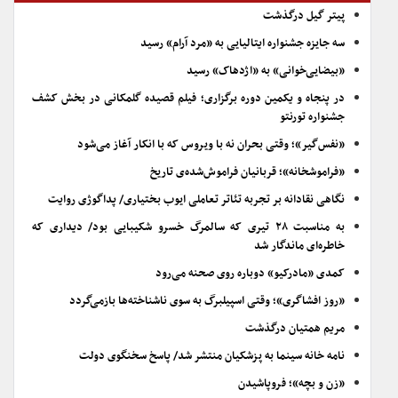
پیتر گیل درگذشت
سه جایزه جشنواره ایتالیایی به «مرد آرام» رسید
«بیضایی‌خوانی» به «اژدهاک» رسید
در پنجاه و یکمین دوره برگزاری؛ فیلم قصیده گلمکانی در بخش کشف
جشنواره تورنتو
«نفس‌گیر»؛ وقتی بحران نه با ویروس که با انکار آغاز می‌شود
«فراموشخانه»؛ قربانیان فراموش‌شده‌ی تاریخ
نگاهی نقادانه بر تجربه تئاتر تعاملی ایوب بختیاری/ پداگوژی روایت
به مناسبت ۲۸ تیری که سالمرگ خسرو شکیبایی بود/ دیداری که
خاطره‌ای ماندگار شد
کمدی «مادرکیو» دوباره روی صحنه می‌رود
«روز افشاگری»؛ وقتی اسپیلبرگ به سوی ناشناخته‌ها بازمی‌گردد
مریم همتیان درگذشت
نامه خانه سینما به پزشکیان منتشر شد/ پاسخ سخنگوی دولت
«زن و بچه»؛ فروپاشیدن