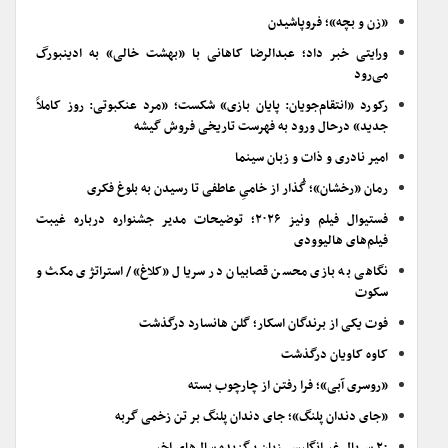
«زن و بچه»؛ فروپاشیدن
ورایتی خبر داد؛ عبدالرضا کاهانی با «بهشت خالی» به ادینبورگ
می‌رود
رکورد «انتقام‌جویان: پایان بازی» شکست؛ «مرد عنکبوتی: روز کاملاً
جدید» درحال ورود به فهرست تاریخی فروش گیشه
امیر نادری و ذات و زبان سینما
رمان «رخشان»؛ گُذار از خامیِ عاطفی تا رسیدن به بلوغ فکری
فستیوال فیلم ونیز ۲۰۲۶؛ توضیحات مدیر جشنواره درباره غیبت
فیلم‌های هالیوودی
نگاهی به بازی محسن قصابیان در سریال «کلاغ»/ استراتژی مکث و
سکوت
فوت یکی از برندگان اسکار؛ گلن هانسارد درگذشت
کاوه کاویان درگذشت
«روسری آبی»؛ فرا رفتن از چارچوب بسته
«جای دندان پلنگ»؛ جای دندان پلنگ بر تن زخمی گربه