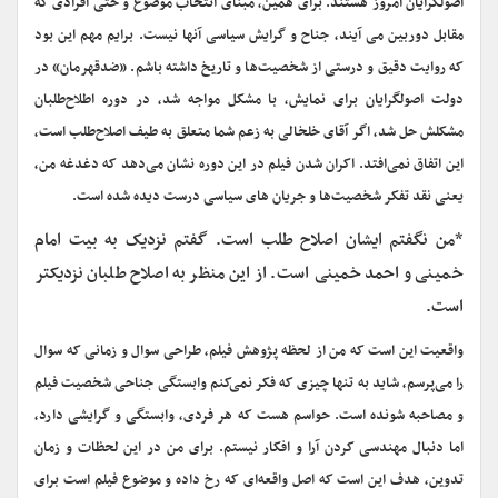
اصولگرایان امروز هستند. برای همین، مبنای انتخاب موضوع و حتی افرادی که
مقابل دوربین می آیند، جناح و گرایش سیاسی آنها نیست. برایم مهم این بود
که روایت دقیق و درستی از شخصیت‌ها و تاریخ داشته باشم. «ضدقهرمان» در
دولت اصولگرایان برای نمایش، با مشکل مواجه شد، در دوره اطلاح‌طلبان
مشکلش حل شد، اگر آقای خلخالی به زعم شما متعلق به طیف اصلاح‌طلب است،
این اتفاق نمی‌افتد. اکران شدن فیلم در این دوره نشان می‌دهد که دغدغه من،
یعنی نقد تفکر شخصیت‌ها و جریان های سیاسی درست دیده شده است.
*من نگفتم ایشان اصلاح طلب است. گفتم نزدیک به بیت امام
خمینی و احمد خمینی است. از این منظر به اصلاح طلبان نزدیکتر
است.
واقعیت این است که من از لحظه پژوهش فیلم، طراحی سوال و زمانی که سوال
را می‌پرسم، شاید به تنها چیزی که فکر نمی‌کنم وابستگی جناحی شخصیت فیلم
و مصاحبه شونده است. حواسم هست که هر فردی، وابستگی و گرایشی دارد،
اما دنبال مهندسی کردن آرا و افکار نیستم. برای من در این لحظات و زمان
تدوین، هدف این است که اصل واقعه‌ای که رخ داده و موضوع فیلم است برای