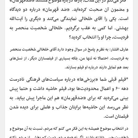
*فکر می‌کنم در این مدت، بارها درباره موضوع مستند «ضدقهرمان»
و مضمون آن صحبت کرده‌اید. «ضد قهرمان» درباره دو دیدگاه
است. یکی را آقای خلخالی نمایندگی می‌کند و دیگری را آیت‌الله
بهشتی. اما کمی به عقب برگردیم. خلخالی شخصیت منحصر به
فردیست، چرا او را انتخاب کردید؟
عارف افشار: به نظرم پاسخ در سوال وجود دارد آقای خلخالی شخصیت منحصر
به فردیست. احتمالا نه تنها من، بلکه بسیاری از فیلمسازان دیگر، از نسل‌های
بعد هم تمایل دارند درباره او فیلم بسازند.
*فیلم قبلی شما «برزخی‌ها» درباره سیاست‌های فرهنگی نادرست
دهه ۶۰ و اعمال محدودیت‌ها بود، فیلم حاشیه داشت و حتما پیش
بینی می‌کردید که برای «ضدقهرمان» هم این ماجرا پیش بیاید. به
نظر می‌رسد این حاشیه‌ها برایتان جذاب و عاملی برای دیده شدن
فیلمتان است.
در انتخاب موضوع همیشه به این فکر می کنم که مردم، نسبت به آن موضوع و
شخصیت حسی داشته باشند. اگر نه همه مردم، دست کم بخشی از مردم. نکته