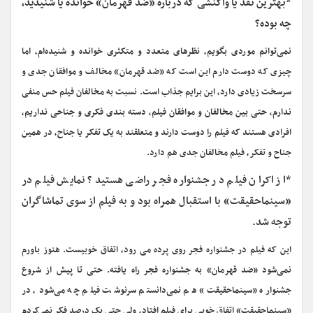
*بهترین نقد یا واکنشی که درباره «ضد قهرمان» خوانده یا شنیدید،
چه بوده؟
نمی‌توانم موردی بگویم، نظرهای متعدد و متکثری خوانده و شنیده‌ام، اما
چیزی که دوست دارم این است که «ضد قهرمان» مخالف و موافقان جدی و
سرسخت زیادی دارد، این برایم جذاب است. نسبت به مخالفان فیلم حس منفی
ندارم، حتی بین مخالفان و موافقان فیلم، دسته بندی فکری و جناحی نداریم،
افرادی هستند که فیلم را دوست دارند و متعلقند به یک تفکر یا جناح، در همین
جناح و تفکر، فیلم مخالفان جدی هم دارد.
*از اکران فیلم در جشنواره فجر راضی هستید؟ نمایش فیلم در
«سینماحقیقت» با استقبال همراه بود و به فیلم از سوی تماشاگران
توجه شد.
این که فیلم در جشنواره فجر روی پرده می رود، اتفاق خوبیست. هنوز باورم
نمی‌شود «ضد قهرمان» به جشنواره فجر راه یافته. حتی تا پیش از شروع
جشنواره «سینماحقیقت» هم نمی‌دانستم سرنوشت فیلم چه می‌شود، در
«سینماحقیقت» اتفاق خوبی برای فیلم افتاد، ولی حتی یک درصد فکر نمی‌کردم