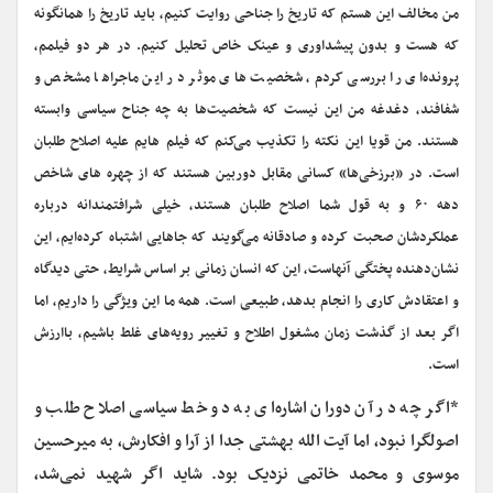
من مخالف این هستم که تاریخ را جناحی روایت کنیم، باید تاریخ را همانگونه
که هست و بدون پیشداوری و عینک خاص تحلیل کنیم. در هر دو فیلمم،
پرونده‌ای را بررسی کردم، شخصیت های موثر در این ماجراها مشخص و
شفافند، دغدغه من این نیست که شخصیت‌ها به چه جناح سیاسی وابسته
هستند. من قویا این نکته را تکذیب می‌کنم که فیلم هایم علیه اصلاح طلبان
است. در «برزخی‌ها» کسانی مقابل دوربین هستند که از چهره های شاخص
دهه ۶۰ و به قول شما اصلاح طلبان هستند، خیلی شرافتمندانه درباره
عملکردشان صحبت کرده و صادقانه می‌گویند که جاهایی اشتباه کرده‌ایم، این
نشان‌دهنده پختگی آنهاست، این که انسان زمانی بر اساس شرایط، حتی دیدگاه
و اعتقادش کاری را انجام بدهد، طبیعی است. همه ما این ویژگی را داریم، اما
اگر بعد از گذشت زمان مشغول اطلاح و تغییر رویه‌های غلط باشیم، باارزش
است.
*اگر چه در آن دوران اشاره‌ای به دو خط سیاسی اصلاح طلب و
اصولگرا نبود، اما آیت الله بهشتی جدا از آرا و افکارش، به میرحسین
موسوی و محمد خاتمی نزدیک بود. شاید اگر شهید نمی‌شد،