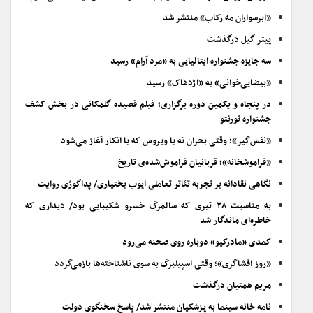
«ابرسواران مه رکاب» منتشر شد
پیتر گیل درگذشت
سه جایزه جشنواره ایتالیایی به «مرد آرام» رسید
«بیضایی‌خوانی» به «اژدهاک» رسید
در پنجاه و یکمین دوره برگزاری؛ فیلم قصیده گلمکانی در بخش کشف
جشنواره تورنتو
«نفس‌گیر»؛ وقتی بحران نه با ویروس که با انکار آغاز می‌شود
«فراموشخانه»؛ قربانیان فراموش‌شده‌ی تاریخ
نگاهی نقادانه بر تجربه تئاتر تعاملی ایوب بختیاری/ پداگوژی روایت
به مناسبت ۲۸ تیری که سالمرگ خسرو شکیبایی بود/ دیداری که
خاطره‌ای ماندگار شد
کمدی «مادرکیو» دوباره روی صحنه می‌رود
«روز افشاگری»؛ وقتی اسپیلبرگ به سوی ناشناخته‌ها بازمی‌گردد
مریم همتیان درگذشت
نامه خانه سینما به پزشکیان منتشر شد/ پاسخ سخنگوی دولت