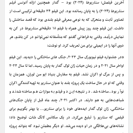
آخرین فیلمش؛
سناریوها
(۲۰۲۴) بود – گدار همچنین
ارائه آنونس فیلم
سناریوها
(۲۰۲۴) را به پایان رسانده بود. این فیلم ۳۴ دقیقه‌ای ترکیبی است از
تصاویر ثابت و متحرک که به نوعی معرفی فیلم بلندی بود که قصد ساختش را
داشت. این فیلم چند روز پیش همراه با فیلم‌ ۱۸ دقیقه‌ای
سناریوها
در کن به
نمایش درآمد. وقتی به فراهانی گفتم که متأسفانه نمی‌توانم در کن باشم، هر
دوی آنها را در ایمیلی برای من تعریف کرد. او نوشت:
«در جشنواره فیلم نیویورک سال ۲۰۲۳،
جنگ های ساختگی
را دیدید. این فیلم
اواخر سال ۲۰۲۱ و در زمان حیات ژان لوک گدار به پایان رسید، اما تا سال ۲۰۲۳
و پس از مرگ او اکران نشد. فیلم به سفارش بنیاد ایو سن لوران، همزمان با
وقتی که او در حال ساخت یک پروژه بلند با عنوان
سناریو
به تهیه‌کنندگی اکران
نوآر بود، ساخته شد. در نتیجه این دو فیلم به موازات هم ساخته شدند و
شباهت‌هایی به هم دارند. در اکتبر ۲۰۲۱، چند ماه قبل از پایان
جنگ‌های
ساختگی
، ژان لوک گدار ایده‌های خود را برای
سناریو…
یا بهتر بگوییم برای
فیلمی که
سناریو
را تبلیغ می‌کرد، در یک سکانس لانگ شات توضیح داد؛
نشانه‌های بی‌علاقگی در او دیده می‌شد. او دیگر مطمئن نبود که بتواند پروژه