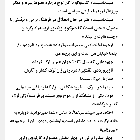
سینماسینما/ گفت‌وگو با کن لوچ درباره «بلوط پیر» و دیگر
چیزها/ امید، فعالیتی سیاسی است
سینماسینما/ هنر در حال انحلال در فرهنگ بزمی و تزئینی با
مصرف داخلی است/ گفت‌وگو با ویکتور اریسه، کارگردان
«چشم‌هایت را ببند»
ترجمه اختصاصی سینماسینما/ یادداشت پدرو آلمودوار/
اینجا خیابان من است و این پرچم من
چهره‌هایی که سال ۲۰۲۲ جهان هنر را ترک کردند
نازپرورده‌ی انقلابی/ درباره‌ی ژان لوک گدار و آثارش
قمارباز بزرگ سینما
سینما در سوگ اسطوره شگفتی‌ساز/ گدار؛ یاغی سینمایی
فوت یکی از بنیانگذاران موج نوی سینمای فرانسه/ ژان لوک
گدار درگذشت
اختصاصی سینماسینما/ داستان «شما نمی‌توانید دوباره به
خانه برگردید و این دلیلش است» نوشته‌ی وودی الن از مجموعه
«بی‌وزنی»
چهار فیلم ایرانی در چهار بخش جشنواره کارلووی واری