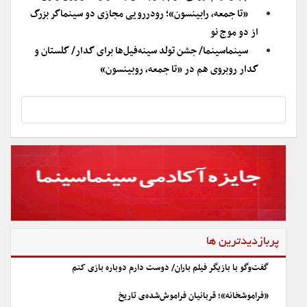
«تا جمعه، رابینسون»؛ رودررویی مجازی دو سینماگر بزرگ
از دو موج نو
سینماسینما/ جشن تولد سینه‌فیل‌ها برای گدار/ گلستان و
گدار روبروی هم در «تا جمعه، روبینسون»
پربازدیدترین ها
گفت‌وگو با بازیگر فیلم باران/ دوست دارم دوباره بازی کنم
«فراموشخانه»؛ قربانیان فراموش‌شده‌ی تاریخ