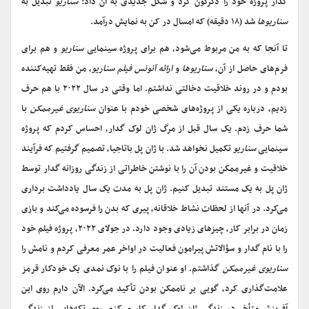
گدار پروژه خود را دگرگون کرد و شکل جدیدی به آن داد:
سناریو
تبدیل به
سناریوها
شد (۱۸ دقیقه) که امسال در کن به نمایش درآمد.
تا آنجا که به من مربوط می‌شود، هم برای پروژه سینمایی
سناریو
و هم برای
فرم‌های حاصل از آن،
سناریوها
و
ارائه آنونس فیلم سناریو
، من فقط تهیه‌کننده
بودم و در روند خلاقیت دخالتی نداشتم. اما وقتی در سال ۲۰۲۲ با هم حرف
زدیم، درباره یکی از پروژه‌های شخصی خودم با عنوان
سناریوی غیرممکن
با
شما حرف زدم. یک سال قبل از مرگ ژان لوک گدار، احساس کردم که پروژه
سینمایی
سناریو
تکمیل نخواهد شد. با ژان پل باتاجیا، تصمیم گرفتیم که فرآیند
خلاقیت و غیرممکن بودن آن را با نوشتن خاطراتی از زندگی روزانه گدار توسط
ژان پل به یک مستند تبدیل کنیم. ژان پل به مدت یک سال یادداشت برداری
می‌کرد. در آنها از لحظات نشاط خلاقانه، پیری که بدن را فرسوده می‌کند و بازی
زمان در برابر کار، چیزهای زیادی وجود دارد. در جولای ۲۰۲۲، پروژه فیلم خود
را با نام گدار و سؤالاتش پیرامون فعالیت در اواخر عمر معرفی کردم و نامش را
سناریوی غیرممکن
گذاشتم. او عنوان فیلم را با نوک نمدی یک خودکار قرمز
علامت‌گذاری کرد، گویی بر ناممکن بودن تأکید می‌کرد. الآن دارم روی این