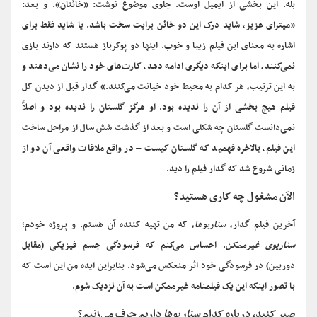
بله. این بخشی از ایمیل اوست. جلوی موضوع نوشت: «خائنان». و بعد:
«میترای عزیز، شاید درک این دو خائن برایت سخت باشد. یا شاید فقط برای
اشاره به معنای این فیلم زیبا و خوب. اینها دو پوکرباز هستند که دارند بازی
نمی‌کنند، اما برای اینکه دیگری ادامه دهد، کارت‌های خود را نشان می‌دهند و
به این ترتیب، هر کدام به محیط خود خیانت می‌کنند.» گدار قبل از دیدن کل
فیلم هیچ بخشی از آن را ندیده بود. او هرگز گلستان را ندیده بود و اصلاً
نمی‌دانست گلستان چه شکلی است و بعد از گذشت شش سال از مراحل ساخت
این فیلم، بالاخره فهمید که گلستان کیست – در واقع ملاقات واقعی آن دو از
زمانی شروع شد که گدار فیلم را دید.
الآن مشغول چه کاری هستید؟
آخرین فیلم گدار،
سناریوها
، که من تهیه کننده آن هستم. و پروژه خودم؛
سناریوی غیرممکن
. احساس می‌کنم که فرسودگی جسم فیزیکی (مقابل
دوربین) در فرسودگی خود اثر منعکس می‌شود. بنابراین ایده من این است که
با تصور اینکه این یک فیلمنامه غیرممکن است به آن نزدیک شوم.
صبر کنید، درباره کدام
سناریوها
داریم حرف می‌زنیم؟