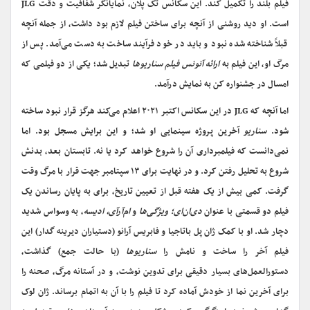
فیلم بلند را تکمیل کند. این سکانس تک پلان، نمایانگر شفافیت و دقت JLG
است. او دید روشنی از آنچه برای ساختن فیلم لازم بود داشت، از جمله آنچه
قبلاً شناخته شده نبود و باید در خود فرآیند ساخت به دست می‌آمد. پس از
مرگ او، این فیلم به
ارائه آنونس فیلم سناریوها
تبدیل شد؛ یکی از دو فیلمی که
امسال در جشنواره کن به نمایش درآمد.
اما آنچه که JLG در این سکانس اکتبر ۲۰۲۱ اعلام می‌‌کند هرگز قرار نبود ساخته
شود.
سناریو
آخرین پروژه سینمایی او شد؛ و این برایش مسجل بود. اما
نمی‌دانست که فیلمبرداری آن را شروع خواهد کرد یا نه. تابستان بعد، بدنش
شروع به تحلیل رفتن کرد. و در نهایت برای ۱۳ سپتامبر جهت قرار با مرگ وقت
گرفت. کمی بیش از یک هفته قبل از تعیین تاریخ، برای به پایان رساندن یک
فیلم دو قسمتی با عنوان
دی‌ان‌ای؛ ویژگی‌ها
و
ام‌آر‌آی، ادیسه
، به وسواس شدید
دچار شد. او با کمک ژان پل باتاجیا و فابریس آرانو (دستیاران دیرینه گدار) این
فیلم آخر را ساخت و نامش را
سناریوها
(با حالت جمع) گذاشت،
دستورالعمل‌های بسیار دقیقی برای تدوین نوشت، و در آستانه مرگ، صحنه را
برای آخرین نما از خودش آماده کرد تا فیلم را با آن به اتمام برساند. ژان لوک