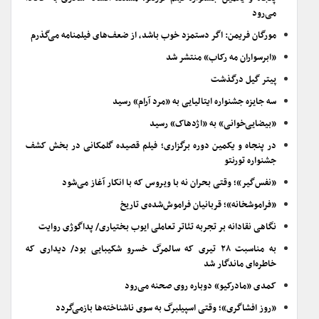
می‌رود
مورگان فریمن: اگر دستمزد خوب باشد، از ضعف‌های فیلمنامه می‌گذرم
«ابرسواران مه رکاب» منتشر شد
پیتر گیل درگذشت
سه جایزه جشنواره ایتالیایی به «مرد آرام» رسید
«بیضایی‌خوانی» به «اژدهاک» رسید
در پنجاه و یکمین دوره برگزاری؛ فیلم قصیده گلمکانی در بخش کشف
جشنواره تورنتو
«نفس‌گیر»؛ وقتی بحران نه با ویروس که با انکار آغاز می‌شود
«فراموشخانه»؛ قربانیان فراموش‌شده‌ی تاریخ
نگاهی نقادانه بر تجربه تئاتر تعاملی ایوب بختیاری/ پداگوژی روایت
به مناسبت ۲۸ تیری که سالمرگ خسرو شکیبایی بود/ دیداری که
خاطره‌ای ماندگار شد
کمدی «مادرکیو» دوباره روی صحنه می‌رود
«روز افشاگری»؛ وقتی اسپیلبرگ به سوی ناشناخته‌ها بازمی‌گردد