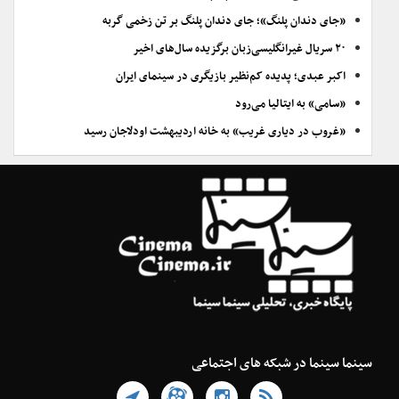
«جای دندان پلنگ»؛ جای دندان پلنگ بر تن زخمی گربه
۲۰ سریال غیرانگلیسی‌زبان برگزیده سال‌های اخیر
اکبر عبدی؛ پدیده کم‌نظیر بازیگری در سینمای ایران
«سامی» به ایتالیا می‌رود
«غروب در دیاری غریب» به خانه اردیبهشت اودلاجان رسید
سینما سینما در شبکه های اجتماعی