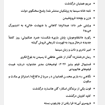
مریم همتیان درگذشت
نامه خانه سینما به پزشکیان منتشر شد/ پاسخ سخنگوی دولت
«زن و بچه»؛ فروپاشیدن
ورایتی خبر داد؛ عبدالرضا کاهانی با «بهشت خالی» به ادینبورگ
می‌رود
رکورد «انتقام‌جویان: پایان بازی» شکست؛ «مرد عنکبوتی: روز کاملاً
جدید» درحال ورود به فهرست تاریخی فروش گیشه
امیر نادری و ذات و زبان سینما
رمان «رخشان»؛ گُذار از خامیِ عاطفی تا رسیدن به بلوغ فکری
فستیوال فیلم ونیز ۲۰۲۶؛ توضیحات مدیر جشنواره درباره غیبت
فیلم‌های هالیوودی
نگاهی به بازی محسن قصابیان در سریال «کلاغ»/ استراتژی مکث و
سکوت
فوت یکی از برندگان اسکار؛ گلن هانسارد درگذشت
کاوه کاویان درگذشت
«روسری آبی»؛ فرا رفتن از چارچوب بسته