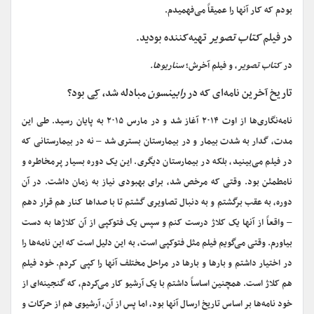
بودم که کار آنها را عمیقاً می‌فهمیدم.
در فیلم
کتاب تصویر
تهیه‌کننده بودید.
در
کتاب تصویر
، و فیلم آخرش؛
سناریوها.
تاریخ آخرین نامه‌ای که در
رابینسون
مبادله شد، کِی بود؟
نامه‌نگاری‌ها از اوت ۲۰۱۴ آغاز شد و در مارس ۲۰۱۵ به پایان رسید. طی این
مدت، گدار به شدت بیمار و در بیمارستان بستری شد – نه در بیمارستانی که
در فیلم می‌بینید، بلکه در بیمارستان دیگری. این یک دوره بسیار پرمخاطره و
نامطمئن بود. وقتی که مرخص شد، برای بهبودی نیاز به زمان داشت. در آن
دوره، به عقب برگشتم و به دنبال تصاویری گشتم تا با صداها کنار هم قرار دهم
– واقعاً از آنها یک کلاژ درست کنم و سپس یک فتوکپی از آن کلاژها به دست
بیاورم. وقتی می‌گویم فیلم مثل فتوکپی است، به این دلیل است که این نامه‌ها را
در اختیار داشتم و بارها و بارها در مراحل مختلف آنها را کپی کردم. خود فیلم
هم کلاژ است. همچنین اساساً داشتم با یک آرشیو کار می‌کردم، که گنجینه‌ای از
خود نامه‌ها بر اساس تاریخ ارسال آنها بود، اما پس از آن، آرشیوی هم از حرکات و