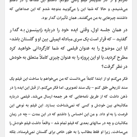
نکردم و از کار تدوینگر فیلم راضی نبودم. داشتم این صداها را در ذهنم
می‌شنیدم، و حالا که شما این را می‌گویید متوجه شدم که این صداهایی که
داشتند چیزهایی به من می‌گفتند، همان تأثیرات گدار بود.
در همان جلسه اول، وقتی ایده خود را درباره
رابینسون
به گدار
گفتید – که قرار است یک سری مبادله ایمیلی بین او و گلستان باشد-
آیا این موضوع را به عنوان فیلمی که شما کارگردانی خواهید کرد
مطرح کردید، یا او این پروژه را به عنوان چیزی کاملاً متعلق به خودش
در نظر گرفت؟
فکر می‌کنم او از ابتدا کاملاً می‌دانست که من می‌خواهم با ساخت این فیلم یک
سند تاریخی خلق کنم – یک سند تصویری. اما فکر می‌کنم، از قبل این ایده را در
ذهن داشت که از طریق نامه‌هایی که هر جمعه ارسال می‌شد، فیلمی درباره
مکاتبه‌ای بین خودش و کسی که نمی‌شناخت بسازد. این فیلم به نوعی این
فرصت را به او داد. و من این احساس را داشتم که در این مدت – چه در زمان
مکاتبات و چه در سالهای بعدی که فیلم تمام شد – واقعاً داشت فیلم خودش را
می‌ساخت، زیرا او فقط مطالب را به طور خاص برای گلستان نمی‌فرستاد، بلکه