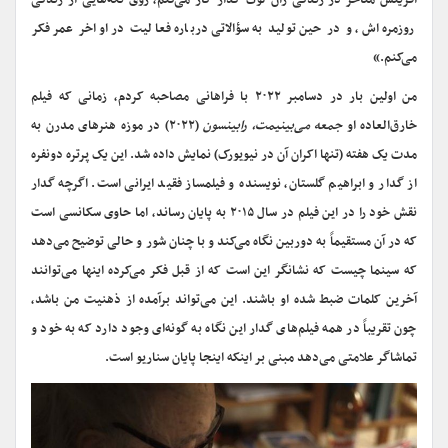
آفرینش متأخر در زندگی ژان لوک گدار کار می‌کنم، روی تکه‌هایی از زندگی
روزمره‌اش، و در حین تولید به سؤالاتی درباره فعالیت در اواخر عمر فکر
می‌کنم.»
من اولین بار در دسامبر ۲۰۲۲ با فراهانی مصاحبه کردم، زمانی که فیلم
خارق‌العاده او
جمعه می‌بینیمت، رابینسون
(۲۰۲۲) در موزه هنرهای مدرن به
مدت یک هفته (تنها اکران آن در نیویورک) نمایش داده شد. این یک پرتره دونفره
از گدار و ابراهیم گلستان، نویسنده و فیلمساز فقید ایرانی است. اگرچه گدار
نقش خود را در این فیلم در سال ۲۰۱۵ به پایان رساند، اما حاوی سکانسی است
که در آن مستقیماً به دوربین نگاه می‌کند و با چنان شور و حالی توضیح می‌دهد
که سینما چیست که نشانگر این است که از قبل فکر می‌کرده اینها می‌توانند
آخرین کلمات ضبط شده او باشند. این می‌تواند برآمده از ذهنیت من باشد،
چون تقریباً در همه فیلم‌های گدار این نگاه به گونه‌ای وجود دارد که به خود و
تماشاگر علامتی می‌دهد مبنی بر اینکه اینجا پایان سناریو است.