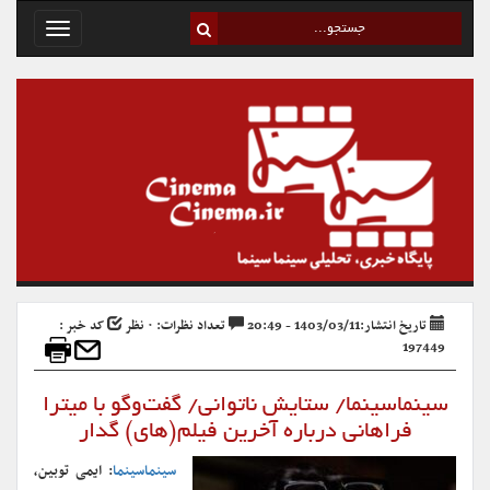
Toggle
avigation
تاریخ انتشار:1403/03/11 - 20:49
تعداد نظرات: ۰ نظر
کد خبر :
197449
سینماسینما/ ستایش ناتوانی/ گفت‌وگو با میترا
فراهانی درباره آخرین فیلم(های) گدار
سینماسینما
: ایمی توبین،