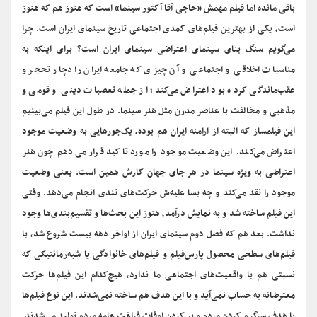
باقی مانده اما فیلم مهمش «حاجی آقا آکتور سینما» است که هنوز هم که هنوز
است، یکی از بهترین فیلم‌های کمدی اجتماعی تاریخ سینمای ایران است. چرا
می‌گویم سنگ بنای سینمای اعتراضی سینمای ایران است؟ برای اینکه به
مناسبات اخلاقی و اجتماعی و آن چیزی که جامعه ایران را دچار تحجر و
عقب‌‌ماندگی کرده بود اعتراض می‌کند؛ از جمله تعصبات دینی و قومی و
مذهبی و مخالفت با عناصر مدرن مثل هنر سینما. در طول این فیلم می‌بینیم
این فیلمساز که البته از ارامنه ایران هم بوده، یک‌جورهایی به وضعیت موجود
اعتراض می‌کند. این وضعیت موجود را مورد تاکید قرار می‌دهم چون هنر
اعتراضی به ویژه سینما در هر جای جهان کارش همین است. یعنی وضعیت
موجود را نقد می‌کند و چه بسا علیه‌ش حرکت‌های تندی انجام می‌دهد. وقتی
این فیلم ساخته شد و به نمایش درآمد، هنوز این بحث‌ها و تقسیم‌بندی‌ها وجود
نداشت. بعد هم که فصل دوم سینمای ایران از اواخر دهه بیست شروع شد، با
فیلم‌های سطحی محصول پارس‌فیلم و فیلم‌های خانوادگی یا شبه‌رمانتیکی که
نسبتی هم با واقعیت‌های اجتماعی ما ندارد، هیچ‌کدام این فیلم‌ها حرکت
معترضانه به حساب نمی‌آید و با این هدف هم ساخته نمی‌شدند. این نوع فیلم‌ها
با هدف سرگرم کردن مردم و پر کردن اوقات فراغت عامه مردم تولید می‌شدند.