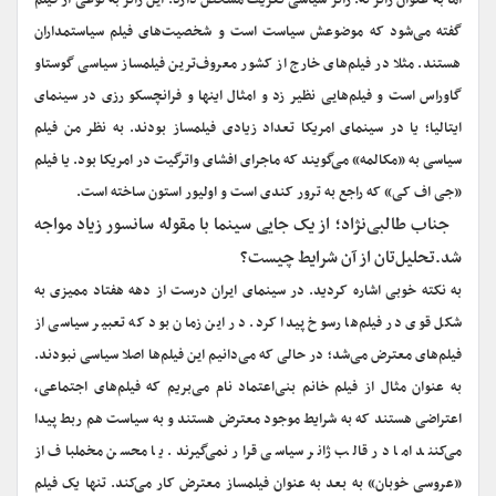
اما به عنوان ژانر نه. ژانر سیاسی تعریف مشخص دارد. این ژانر به نوعی از فیلم
گفته می‌شود که موضوعش سیاست است و شخصیت‌های فیلم سیاستمداران
هستند. مثلا در فیلم‌های خارج از کشور معروف‌ترین فیلمساز سیاسی گوستاو
گاوراس است و فیلم‌هایی نظیر زد و امثال اینها و فرانچسکو رزی در سینمای
ایتالیا؛ یا در سینمای امریکا تعداد زیادی فیلمساز بودند. به نظر من فیلم
سیاسی به «مکالمه» می‌گویند که ماجرای افشای واترگیت در امریکا بود. یا فیلم
«جی اف کی» که راجع به ترور کندی است و اولیور استون ساخته است.
‌‌جناب طالبی‌نژاد؛ از یک جایی سینما با مقوله سانسور زیاد مواجه
شد.تحلیل‌تان از آن شرایط چیست؟
به نکته خوبی اشاره کردید. در سینمای ایران درست از دهه هفتاد ممیزی به
شکل قوی در فیلم‌ها رسوخ پیدا کرد. در این زمان بود که تعبیر سیاسی از
فیلم‌های معترض می‌شد؛ در حالی که می‌دانیم این فیلم‌ها اصلا سیاسی نبودند.
به عنوان مثال از فیلم خانم بنی‌اعتماد نام می‌بریم که فیلم‌های اجتماعی،
اعتراضی هستند که به شرایط موجود معترض هستند و به سیاست هم ربط پیدا
می‌کنند اما در قالب ژانر سیاسی قرار نمی‌گیرند. یا محسن مخملباف از
«عروسی خوبان» به بعد به عنوان فیلمساز معترض کار می‌کند. تنها یک فیلم