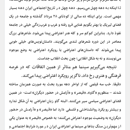
تا اینکه به دهه چهل می‌رسیم. دهه چهل در تاریخ اجتماعی ایران دهه بسیار
مهمی است. برای اینکه ده سالی از کودتای ۲۸ مرداد گذشته و جامعه در یک
فضای لیریک یا بهتر بگویم غنایی فرو رفته و غرب و غرب‌زدگی خیلی در جامعه
نفوذ دارد. بنابراین کم‌کم سر و کله هنر اعتراضی پیدا می‌شود. شاعرهای بزرگ
معاصر در این دوره شعرهای تندی می‌گویند، داستان‌نویس‌های خیلی خوبی
پیدا می‌شوند که داستان‌های اعتراضی با رویکرد اعتراضی به وضع موجود
می‌نویسند و نه به شکل انقلابی؛ چون بحث انقلاب جداست.
‌‌نتیجه می‌گیریم سینما هم متاثر از همین اتفاقات که در عرصه
فرهنگی و هنری رخ داد، ناگزیر رویکرد اعتراضی پیدا می‌کند.
دقیقا. خب سه فیلمی که از اواخر دهه مورد بحث به صورت همزمان ساخته
شدند – منظورم «گاو»، «قیصر» و «آرامش در حضور دیگران» است- در همین
فضای اعتراضی سیاسی سیر می‌کنند. البته گاو زبان اعتراضی به آن شکل ندارد
و بیشتر رویکرد روانشناختی و فلسفی دارد اما «قیصر» و «آرامش در حضور
دیگران» به وضعیت موجود اعتراض می‌کنند؛ به خصوص «قیصر» به عنوان یکی
از مهم‌ترین سنگ بناهای سینمای اعتراضی ایران در مورد شرایط اجتماعی و