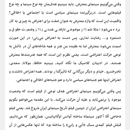
وقتی می‌گوییم سینمای معترض، باید ببینیم هدف‌مان چه نوع سینما و چه نوع
فیلم‌هایی است. دربرگیرنده سینمای سیاسی است یا اجتماعی یا اخلاقی؟
واقعیت این است که واژه معترض به عنوان صفت برای اعتراض به چیزی به کار
برده می‌شود؛ مثلا شما از موضوعی ناراضی هستی یا از وضعیت حقوق و
دستمزد و… رضایت نداری، پس دست به اعتراض می‌زنی؛ در این صورت
اسمت می‌شود معترض اما به عقیده من هنر و همه شاخه‌های آن در ذاتش به
نوعی حرکت اعتراضی است. یعنی نظرم این است که همه هنرمندها معترض
هستند. در ادبیات کلاسیک ما نگاه کنید، ببینید حافظ، مولانا، سعدی،
ناصرخسرو، خیام و دیگر بزرگانی که تاثیرگذار بودند، همه اعتراص داشتند و
اعتراض اینها هم جنبه‌های سیاسی دارد و هم جنبه‌های اخلاقی و اجتماعی.
پس وقتی می‌گوییم سینمای اعتراضی هدف نوعی از فیلم است که وضعیت
موجود را برنمی‌تابد و علیه آن حرکت می‌کند، با این مقدمه می‌خواهم بگویم
سینمای اعتراضی ایران از دومین فیلم تاریخ سینمای ایران شروع شد. یعنی فیلم
«حاجی آقا آکتور سینما» ساخته آوانس اوگانیانیس. همان‌طور که می‌دانیم،
قبلش فیلم کمدی سبک «آبی و رابی» را ساخته بود که تنها عکس‌هایی از آن