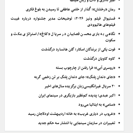
امیر نادری و ذات و زبان سینما
رمان «رخشان»؛ گُذار از خامیِ عاطفی تا رسیدن به بلوغ فکری
فستیوال فیلم ونیز ۲۰۲۶؛ توضیحات مدیر جشنواره درباره غیبت
فیلم‌های هالیوودی
نگاهی به بازی محسن قصابیان در سریال «کلاغ»/ استراتژی مکث و
سکوت
فوت یکی از برندگان اسکار؛ گلن هانسارد درگذشت
کاوه کاویان درگذشت
«روسری آبی»؛ فرا رفتن از چارچوب بسته
«جای دندان پلنگ»؛ جای دندان پلنگ بر تن زخمی گربه
۲۰ سریال غیرانگلیسی‌زبان برگزیده سال‌های اخیر
اکبر عبدی؛ پدیده کم‌نظیر بازیگری در سینمای ایران
«سامی» به ایتالیا می‌رود
«غروب در دیاری غریب» به خانه اردیبهشت اودلاجان رسید
تغییرات در سازمان سینمایی با انتشار سه حکم جدید