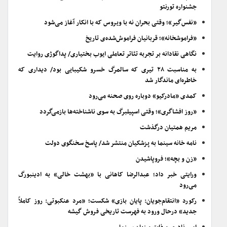
جشنواره تورنتو
«نفس‌گیر»؛ وقتی بحران نه با ویروس که با انکار آغاز می‌شود
«فراموشخانه»؛ قربانیان فراموش‌شده‌ی تاریخ
نگاهی نقادانه بر تجربه تئاتر تعاملی ایوب بختیاری/ پداگوژی روایت
به مناسبت ۲۸ تیری که سالمرگ خسرو شکیبایی بود/ دیداری که
خاطره‌ای ماندگار شد
کمدی «مادرکیو» دوباره روی صحنه می‌رود
«روز افشاگری»؛ وقتی اسپیلبرگ به سوی ناشناخته‌ها بازمی‌گردد
مریم همتیان درگذشت
نامه خانه سینما به پزشکیان منتشر شد/ پاسخ سخنگوی دولت
«زن و بچه»؛ فروپاشیدن
ورایتی خبر داد؛ عبدالرضا کاهانی با «بهشت خالی» به ادینبورگ
می‌رود
رکورد «انتقام‌جویان: پایان بازی» شکست؛ «مرد عنکبوتی: روز کاملاً
جدید» درحال ورود به فهرست تاریخی فروش گیشه