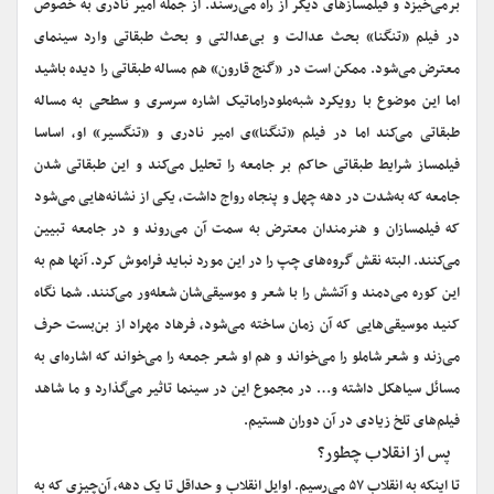
برمی‌خیزد و فیلمسازهای دیگر از راه می‌رسند. از جمله امیر نادری به خصوص
در فیلم «تنگنا» بحث عدالت و بی‌عدالتی و بحث طبقاتی وارد سینمای
معترض می‌شود. ممکن است در «گنج قارون» هم مساله طبقاتی را دیده باشید
اما این موضوع با رویکرد شبه‌ملودراماتیک اشاره سرسری و سطحی به مساله
طبقاتی می‌کند اما در فیلم «تنگنا»ی امیر نادری و «تنگسیر» او، اساسا
فیلمساز شرایط طبقاتی حاکم بر جامعه را تحلیل می‌کند و این طبقاتی شدن
جامعه که به‌شدت در دهه چهل و پنجاه رواج داشت، یکی از نشانه‌هایی می‌شود
که فیلمسازان و هنرمندان معترض به سمت آن می‌روند و در جامعه تبیین
می‌کنند. البته نقش گروه‌های چپ را در این مورد نباید فراموش کرد. آنها هم به
این کوره می‌دمند و آتشش را با شعر و موسیقی‌شان شعله‌‍‌‌‌ور می‌کنند. شما نگاه
کنید موسیقی‌هایی که آن زمان ساخته می‌شود، فرهاد مهراد از بن‌بست حرف
می‌زند و شعر شاملو را می‌خواند و هم او شعر جمعه را می‌خواند که اشاره‌ای به
مسائل سیاهکل داشته و… در مجموع این در سینما تاثیر می‌گذارد و ما شاهد
فیلم‌های تلخ زیادی در آن دوران هستیم.
‌‌پس از انقلاب چطور؟
تا اینکه به انقلاب ۵۷ می‌رسیم. اوایل انقلاب و حداقل تا یک دهه، آن‌چیزی که به