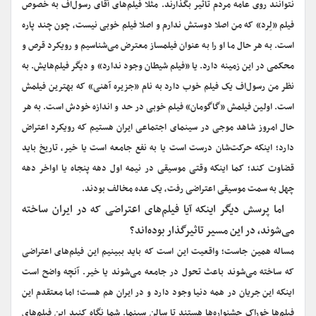
نتوانند روی عامه مردم تاثیر بگذارند. مثلا فیلم‌های آقای رسول‌اف به خصوص
فیلم «لِرد» که من اصلا دوستش ندارم و اصلا فیلم خوبی نیست، چون چند پاره
است. به هر حال ما او را به عنوان فیلمساز معترض می‌شناسیم و رویکرد قرص و
محکمی در این زمینه دارد. یا «فیلم شیطان وجود ندارد» و دیگر فیلم‌هایش. به
نظر من رسول‌اف یک فیلم خوب دارد به نام «جزیره آهنی» که بهترین فیلمش
است. اولین فیلمش «گاگومان» فیلم خوبی در حد و اندازه خودش است. به هر
حال امروز شاهد موجی در سینمای اجتماعی ایران هستیم که رویکرد اعتراض
دارد؛ اینکه حرکت‌شان درست است یا به نفع جامعه است یا خیر، تاریخ باید
قضاوت کند؛ کما اینکه وقتی موسیقی در نیمه اول دهه پنجاه یا اواخر دهه
چهل به سمت موسیقی اعتراضی رفت، یک عده مخالف بودند.
‌‌اما پرسش دیگر اینکه آیا فیلم‌های اعتراضی که در ایران ساخته
می‌شوند، در این مسیر تاثیرگذار بوده‌اند؟
مساله همین جاست؛ واقعیت این است که باید ببینیم این فیلم‌های اعتراضی
که ساخته می‌شوند باعث تحول در جامعه می‌شوند یا خیر. آنچه واضح است
اینکه این جریان در همه دنیا وجود دارد و در ایران هم هست؛ اما معتقدم این
فیلم‌ها خوراک جشنواره‌ها هستند تا سالن سینما. شما نگاه کنید این فیلم‌های