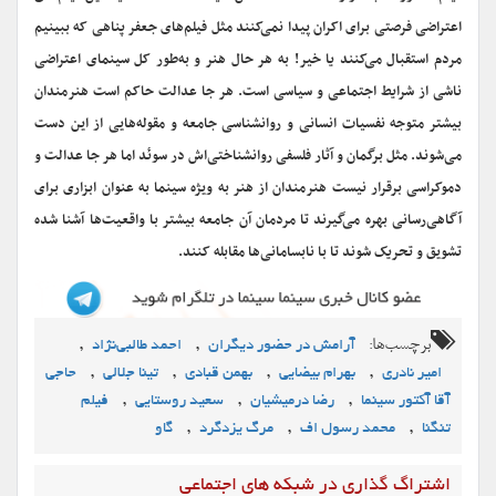
اعتراضی فرصتی برای اکران پیدا نمی‌کنند مثل فیلم‌های جعفر پناهی که ببینیم
مردم استقبال می‌کنند یا خیر! به هر حال هنر و به‌طور کل سینمای اعتراضی
ناشی از شرایط اجتماعی و سیاسی است. هر جا عدالت حاکم است هنرمندان
بیشتر متوجه نفسیات انسانی و روانشناسی جامعه و مقوله‌هایی از این دست
می‌شوند. مثل برگمان و آثار فلسفی روانشناختی‌اش در سوئد اما هر جا عدالت و
دموکراسی برقرار نیست هنرمندان از هنر به ویژه سینما به عنوان ابزاری برای
آگاهی‌رسانی بهره می‌گیرند تا مردمان آن جامعه بیشتر با واقعیت‌ها آشنا شده
تشویق و تحریک شوند تا با نابسامانی‌ها مقابله کنند.
برچسب‌ها:
,
,
آرامش در حضور دیگران
احمد طالبي‌نژاد
,
,
,
,
امیر نادری
بهرام بیضایی
بهمن قبادی
تینا جلالی
حاجی
,
,
,
آقا آکتور سینما
رضا درمیشیان
سعید روستایی
فیلم
,
,
,
تنگنا
محمد رسول اف
مرگ یزدگرد
گاو
اشتراگ گذاری در شبکه های اجتماعی