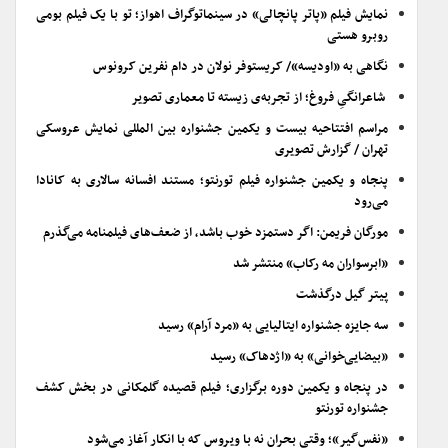
نمایش فیلم «پاتر پانچالی» در سینماتوگراف اهواز؛ تو با یک فیلم بومی
روبرو هستی
نگاهی به «اودیسه»/ کریستوفر نولان در دام نفرین کرونوس
شاعرانگیِ فروغ؛ از تجربه‌ی زیسته تا معماری تصویر
مراسم افتتاحیه بیست و یکمین جشنواره بین المللی نمایش عروسکی
تهران / گزارش تصویری
پنجاه و یکمین جشنواره فیلم تورنتو؛ مستند افسانه سالاری به کانادا
می‌رود
مورگان فریمن: اگر دستمزد خوب باشد، از ضعف‌های فیلمنامه می‌گذرم
«ابرسواران مه رکاب» منتشر شد
پیتر گیل درگذشت
سه جایزه جشنواره ایتالیایی به «مرد آرام» رسید
«بیضایی‌خوانی» به «اژدهاک» رسید
در پنجاه و یکمین دوره برگزاری؛ فیلم قصیده گلمکانی در بخش کشف
جشنواره تورنتو
«نفس‌گیر»؛ وقتی بحران نه با ویروس که با انکار آغاز می‌شود