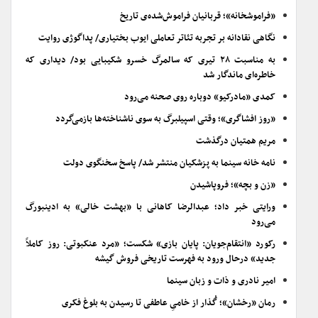
«فراموشخانه»؛ قربانیان فراموش‌شده‌ی تاریخ
نگاهی نقادانه بر تجربه تئاتر تعاملی ایوب بختیاری/ پداگوژی روایت
به مناسبت ۲۸ تیری که سالمرگ خسرو شکیبایی بود/ دیداری که
خاطره‌ای ماندگار شد
کمدی «مادرکیو» دوباره روی صحنه می‌رود
«روز افشاگری»؛ وقتی اسپیلبرگ به سوی ناشناخته‌ها بازمی‌گردد
مریم همتیان درگذشت
نامه خانه سینما به پزشکیان منتشر شد/ پاسخ سخنگوی دولت
«زن و بچه»؛ فروپاشیدن
ورایتی خبر داد؛ عبدالرضا کاهانی با «بهشت خالی» به ادینبورگ
می‌رود
رکورد «انتقام‌جویان: پایان بازی» شکست؛ «مرد عنکبوتی: روز کاملاً
جدید» درحال ورود به فهرست تاریخی فروش گیشه
امیر نادری و ذات و زبان سینما
رمان «رخشان»؛ گُذار از خامیِ عاطفی تا رسیدن به بلوغ فکری