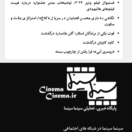
فستیوال فیلم ونیز ۲۰۲۶؛ توضیحات مدیر جشنواره درباره غیبت
فیلم‌های هالیوودی
نگاهی به بازی محسن قصابیان در سریال «کلاغ»/ استراتژی مکث و
سکوت
فوت یکی از برندگان اسکار؛ گلن هانسارد درگذشت
کاوه کاویان درگذشت
«روسری آبی»؛ فرا رفتن از چارچوب بسته
سینما سینما در شبکه های اجتماعی