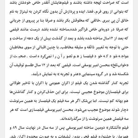
است که صراحت لهجه داشته باشند و فیلم‌هایشان آنقدر خاص خودشان باشد
که بتوانی از روی فرم، فضا، ایده و پردازش آن بدون نگاه کردن به تیتراژ به نام
خالق آن پی ببری .خالقی که مخلوقش بکر باشد و صرفا بنا بر پیروی از جریانی
که صرفا در دوره‌ای خاص فراگیر شده،ساخته نشده باشد درست مانند فیلمی
که بعد از ۱۲سال ساخته شده باشد و بعد از گذشت بیش از یک دهه از ساخت و
حتی با توجه به تغییر ذائقه و سلیقه مخاطب، با چنین اقبالی از سوی مخاطبان
مواجه شود که خود فیلمساز هم تصور آن را نمی‌کرده است. صحبت از
«خواب‌تلخ» محسن امیر یوسفی است. فیلمی که بعد از ۱۲ سال طلسم توقیف آن
شکسته شد و در گروه سینمایی «هنر و تجربه » به نمایش درآمد.
تجربه کنار گذاشته شدن یک فیلم از اکران عمومی یا اکران با تاخیر طولانی
برای فیلمسازان موضوع عجیبی نیست. برای این حذف‌کردن و کنار گذاشتن‌ها
هم بهانه کم نیست. اما بی‌شک اگر هر سه فیلم یک فیلمساز به همین سرنوشت
دچار شوند موضوع عجیب می‌شود. محسن امیریوسفی فیلمسازی است که هر
سه فیلمش همین سرنوشت را از سرگذرانده‌اند.
فیلم «آتشکار» دومین ساخته امیریوسفی پس از سه سال در نهایت سال ۸۹ و
همزمان با جشنواره فیلم فجر، بدون تبلیغات و به صورت محدود اکران شد.