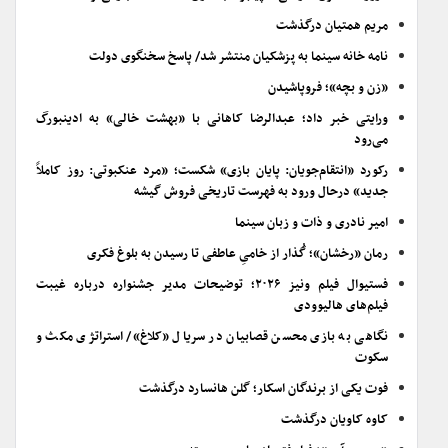
مریم همتیان درگذشت
نامه خانه سینما به پزشکیان منتشر شد/ پاسخ سخنگوی دولت
«زن و بچه»؛ فروپاشیدن
ورایتی خبر داد؛ عبدالرضا کاهانی با «بهشت خالی» به ادینبورگ
می‌رود
رکورد «انتقام‌جویان: پایان بازی» شکست؛ «مرد عنکبوتی: روز کاملاً
جدید» درحال ورود به فهرست تاریخی فروش گیشه
امیر نادری و ذات و زبان سینما
رمان «رخشان»؛ گُذار از خامیِ عاطفی تا رسیدن به بلوغ فکری
فستیوال فیلم ونیز ۲۰۲۶؛ توضیحات مدیر جشنواره درباره غیبت
فیلم‌های هالیوودی
نگاهی به بازی محسن قصابیان در سریال «کلاغ»/ استراتژی مکث و
سکوت
فوت یکی از برندگان اسکار؛ گلن هانسارد درگذشت
کاوه کاویان درگذشت