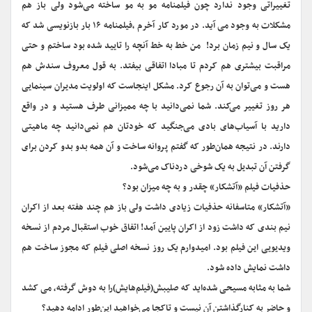
تغییراتی وجود ندارد چون فیلمنامه مو به مو ساخته می‌شود ولی باز هم
مشکلات به وجود می آید. در مورد کار آخرم ،فیلمنامه ۱۶ بار بازنویسی شد که
یک سال و نیم زمان برد! من خط به خط آنچه را تایید شده بود ساختم و حتی
مراقبت بیشتری هم کردم تا مبادا اتفاقی بیفتد. به قول معروف سندش هم
هست و می‌توان به آن رجوع کرد. مشکل اینجاست که اولویت مدیران سینمایی
هر روز تغییر می‌کند. شما نمی‌دانید با چه ممیزانی طرف هستید و در واقع
دارید با آسیاب‌های بادی می‌جنگید که خودتان هم نمی‌دانید چه ماهیتی
دارند. در نتیجه همان‌طور که گفتم پروانه ساخت و آن همه بدو بدو کردن برای
گرفتن آن تبدیل به یک شوخی دردناک می‌شود.
حذفیات فیلم «آتشکار» چقدر و به چه میزان بود؟
«آتشکار» متاسفانه حذفیات زیادی داشت ولی باز هم چند هفته بعد از اکران
نیم بندی که داشت زود از اکران پایین آمد! اتفاق خوب استقبال مردم از نسخه
ویدیویی این فیلم بود. امیدوارم یک روز نسخه اصلی فیلم که مجوز ساخت هم
داشت نمایش داده شود.
شما به مثابه مسیحی شده‌اید که صلیبش(فیلم‌هایش)‌را به دوش گرفته، می کشد
و حاضر به کنارگذاشتن آن نیست و تاکجا می‌خواهید این‌طور ادامه دهید؟