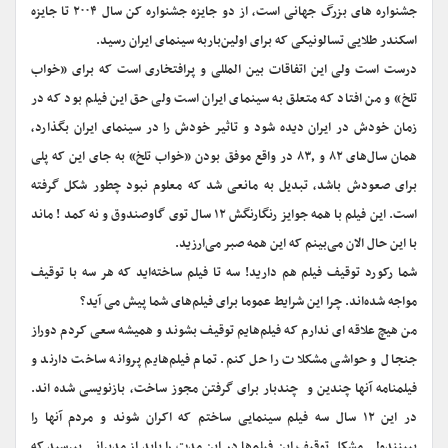
جشنواره های بزرگ جهانی است، از دو جایزه جشنواره کن سال ۲۰۰۴ تا جایزه
اسکندر طلایی تسالونیکی که برای اولین‌باربه سینمای ایران رسید.
درست است ولی این اتفاقات بین المللی و پرافتخاری است که برای «خواب
تلخ» و من افتاد که متعلق به سینمای ایران است ولی حق این فیلم بود که در
زمان خودش در ایران دیده شود و تاثیر خودش را در سینمای ایران بگذارد،
همان سال‌های ۸۲ و ۸۳٫ در واقع موفق بودن «خواب تلخ» به جای این که پلی
برای صعودش باشد، تبدیل به مانعی شد که معلوم نبود چطور شکل گرفته
است. این فیلم با همه جوایز رنگارنگش ۱۲ سال توی گاوصندوق و نه کمد ! ماند
با این حال الان می‌بینم که این همه صبر می‌ارزید.
شما رکورد توقیف فیلم هم دارید! سه تا فیلم ساخته‌اید که هر سه با توقیف
مواجه شده‌اند. چرا این شرایط عموما برای فیلم‌های شما پیش می آید؟
من هیچ علاقه ای ندارم که فیلم‌هایم توقیف بشوند و همیشه سعی کردم دوراز
جنجال و حواشی مشکلات را حل کنم. تمام فیلم‌هایم پروانه ساخت دارند و
فیلمنامه آنها چندین و چندبار برای گرفتن مجوز ساخت، بازنویسی شده اند.
در این ۱۲ سال سه فیلم سینمایی ساختم که اکران شوند و مردم آنها را
ببینندولی مشکل توقیف این فیلم‌ها در این مدت را باید از مدیرانی بپرسید که