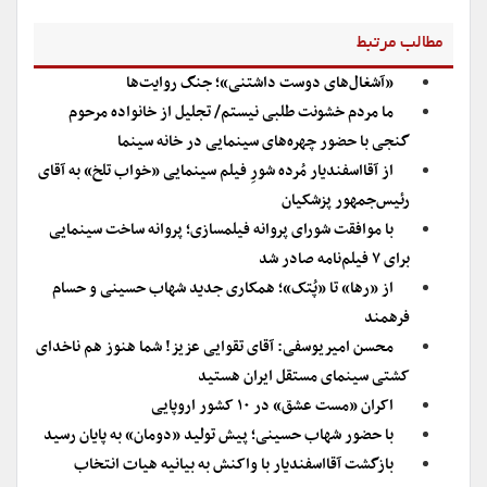
مطالب مرتبط
«آشغال‌های دوست داشتنی»؛ جنگ روایت‌ها
ما مردم خشونت طلبی نیستم/ تجلیل از خانواده مرحوم
گنجی با حضور چهره‌های سینمایی در خانه سینما
از آقااسفندیار مُرده شورِ فیلم سینمایی «خواب تلخ» به آقای
رئیس‌جمهور پزشکیان
با موافقت شورای پروانه فیلمسازی؛ پروانه ساخت سینمایی
برای ۷ فیلم‌‌نامه صادر شد
از «رها» تا «پُتک»؛ همکاری جدید شهاب حسینی و حسام
فرهمند
محسن امیریوسفی: آقای تقوایی عزیز! شما هنوز هم ناخدای
کشتی سینمای مستقل ایران هستید
اکران «مست عشق» در ۱۰ کشور اروپایی
با حضور شهاب حسینی؛ پیش تولید «دومان» به پایان رسید
بازگشت آقااسفندیار با واکنش به بیانیه هیات انتخاب