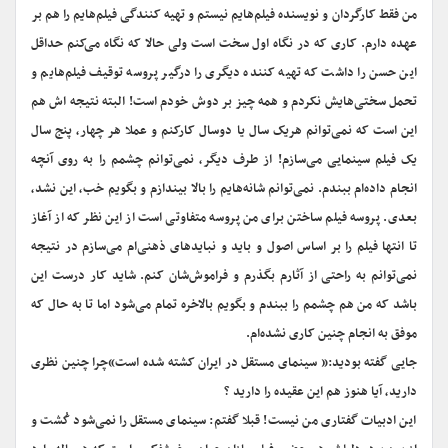
من فقط کارگردان و نویسنده فیلم‌هایم نیستم و تهیه کنندگی فیلم‌هایم را هم بر
عهده دارم. کاری که در نگاه اول سخت است ولی حالا که نگاه می‌کنم حداقل
این حسن را داشت که تهیه کننده دیگری را درگیر پروسه توقیف فیلم‌هایم و
تحمل سختی‌هایش نکردم و همه چیز بر دوش خودم است! البته نتیجه اش هم
این است که نمی‌توانم هریک سال یا دوسال کارکنم و عملا هر چهار، پنج سال
یک فیلم سینمایی می‌سازم! از طرف دیگر، نمی‌توانم چشمم را به روی آنچه
انجام داده‌ام ببندم. نمی‌توانم شانه‌هایم را بالا بیندازم و بگویم خب، این نشد،
بعدی. پروسه فیلم ساختن برای من پروسه متفاوتی است از این نظر که از آغاز
تا انتها فیلم را بر اساس اصول و باید و نبایدهای ذهنی‌ام می‌سازم در نتیجه
نمی‌توانم به راحتی از آثارم بگذرم و فراموش‌شان کنم. شاید کار درست این
باشد که من هم چشمم را ببندم و بگویم بالاخره تمام می‌شود اما تا به حال که
موفق به انجام چنین کاری نشده‌ام.
جایی گفته بودید:« سینمای مستقل در ایران کشته شده است»چرا چنین نظری
دارید، آیا هنوز هم این عقیده را دارید ؟
این ادبیات گفتاری من نیست! قبلا گفتم: سینمای مستقل را نمی‌شود کُشت و