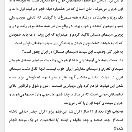
از بین برد. دلیلش هم حضور فیلمسازان جوان و خوشفکری است که هرساله وارد
این جریان می‌شوند. مثل امسال که در جشنواره فیلم فجر دو فیلم اول «ابد و
یک روز» و «ایستاده درغبار» همه سیمرغ‌ها را گرفتند که اتفاقی عجیب ولی
بسیار امیدوار کننده و خوب بود. در واقع من در همه سخنانم بر زنده بودن و
پویایی سینمای مستقل تاکید کردم و امیدوارم که این روند ادامه یابد همچنان
که ادامه خواهد داشت چون حیات و بالندگی این سینما اجتناب‌ناپذیر است.
به طور کلی وضعیت این سینما (سینمای مستقل) در ایران چطور است؟
بد نیست ،همه چی آرومه! ولی جدا از شوخی، وضعیت سینمای مستقل هم مثل
سینمای تجاری و سینمای سفارشی ایران خوب نیست. تنها اتفاق مثبت سینمای
ایران در دولت اعتدال، تشکیل گروه هنر و تجربه بود که فرصتی برای دیده
شدن این فیلم‌ها فراهم کرد ولی مهم‌ترین قسمت ، شور و شوق و توانایی بالای
فیلمسازان جوانی است که هر سال با چند فیلم اول خوب وارد سینما می‌شوند و
جریان سینمای کهنه ایران را کنار می‌زنند.
«خواب تلخ» بعد از ۱۲ سال اکران شد این فیلم برای اکران چقدر حذفی داشته
است؟( چند صحنه و چند دقیقه و اینکه آیا اصلاحیات در یک مرحله انجام
شده؟)‌