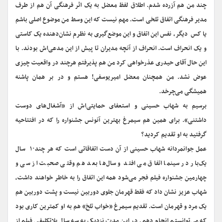
چند من هم آزرده شدم. اطلاق لفظ معضل به یک اثر فرهنگی آن هم از طرف
مدیر فرهنگی اتفاق تلخی است. مهم نیست که این وسط من موضوع اصلی باشم
یا کس دیگر، نفس این اتفاق و این موضع‌گیری به نظرم نشان‌دهنده یک کاستی
و یک انحراف است. انحراف از آنچه مدیران تا پیش از این مدعی‌اش بودند. با
این حال آقای حیدری عذرخواهی کرد من هم پذیرفتم هرچند در واقعیت چیزی
عوض نشد. من همچنان معضل امیریوسفی! هستم و در بر همان پاشنه
همیشگی می‌چرخد.
برسیم به شهاب حسینی و استعفای حمایتی‌اش از «آشغال‌های دوست
داشتنی». برای همین هم سیمرغ بهترین آنونس جشنواره را که در افتتاحیه
گرفتید به او تقدیم کردید؟
عمل جوانمردانه شهاب حسینی از آن دست اتفاقاتی است که هر چند۱۰ سال
یک‌بار در سینما اتفاق می افتد و سال‌ها بعد هم وقتی صحبت از سی و
چهارمین جشنواره فیلم فجر می‌شود همه این اتفاق را به خاطر خواهند داشت،
شهاب عزیز نشان داد که فقط قهرمان جلوی دوربین نیست و پشت دوربین هم
یک مرد و قهرمان است. تقدیم سیمرغ «خواب تلخ» هم به او کمترین کاری بود
که می‌توانستم انجام دهم. در این مدت نزدیک به سه سال بلاتکلیفی فیلم از