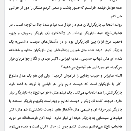
همه عوامل فیلمم خواستم که صبور باشند و سعی کردم مشکل را دور از حواشی
حل کنم.
روند انتخاب بازیگران‌تان هم در قبال سه فیلم شما جالب توجه است. در
«خواب‌تلخ» همه نابازیگر بودند، در «آتشکار» یک بازیگر معروف و چهره
(حمید فرخ نژاد) بین نابازیگران بود و در «آشغال‌های دوست داشتنی» یک
بازیگر کمتر دیده شده مثل شیرین یزدانبخش بین بازیگران ستاره و شناخته
شده ای مثل شهاب حسینی، هدیه تهرانی، اکبر عبدی و نگار جواهریان قرار
می‌گیرد. در مورد این هم توضیح می‌دهید؟
البته صابرابر و حبیب رضایی را فراموش کردید! ولی این هم یک مدل متنوع
کار با بازیگران است که دوست دارم ولی هر فیلمی با توجه به قصه خود
بازیگرانش را هم انتخاب می‌کند. یک فیلم مثل «خواب تلخ» به نابازیگر نیاز
دارد، هرچند کلمه نابازیگر را دوست ندارم و بهتراست بگوییم بازیگر مستند یا
بازیگر غیرحرفه ای و فیلمی مثل «آشغال‌های دوست داشتنی» هم مثل اکثر
فیلم‌های سینمایی به بازیگر حرفه ای نیاز دارد. البته الان خوشبختانه در مورد
«خواب تلخ» می‌توانیم صحبت کنیم چون در حال اکران است و دیده می‌شود