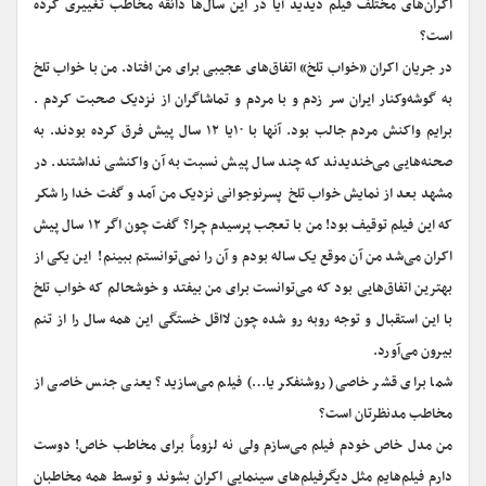
اکران‌های مختلف فیلم دیدید آیا در این سال‌ها ذائقه مخاطب تغییری کرده
است؟
در جریان اکران «خواب تلخ» اتفاق‌های عجیبی برای من افتاد. من با خواب تلخ
به گوشه‌وکنار ایران سر زدم و با مردم و تماشاگران از نزدیک صحبت کردم .
برایم واکنش مردم جالب بود. آنها با ۱۰یا ۱۲ سال پیش فرق کرده بودند. به
صحنه‌هایی می‌خندیدند که چند سال پیش نسبت به آن واکنشی نداشتند. در
مشهد بعد از نمایش خواب تلخ پسرنوجوانی نزدیک من آمد و گفت خدا را شکر
که این فیلم توقیف بود! من با تعجب پرسیدم چرا؟ گفت چون اگر ۱۲ سال پیش
اکران می‌شد من آن موقع یک ساله بودم و آن را نمی‌توانستم ببینم! این یکی از
بهترین اتفاق‌هایی بود که می‌توانست برای من بیفتد و خوشحالم که خواب تلخ
با این استقبال و توجه روبه رو شده چون لااقل خستگی این همه سال را از تنم
بیرون می‌آورد.
شما برای قشر خاصی( روشنفکر یا…)‌ فیلم می‌سازید؟ یعنی جنس خاصی از
مخاطب مدنظرتان است؟
من مدل خاص خودم فیلم می‌سازم ولی نه لزوماً برای مخاطب خاص! دوست
دارم فیلم‌هایم مثل دیگرفیلم‌های سینمایی اکران بشوند و توسط همه مخاطبان