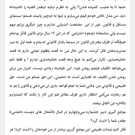
حتما تا به صلیب کشیده شدن!! ولی به نظرم نباید اینقدر قضیه را ناامیدانه
دید. من مدل خاص خودم فیلم می‌سازم و تنها به دوچیز پایبند هستم؛ سینمای
مستقل و قانون. غیر از این مصلحت اندیشی ندارم و چیز دیگری برایم مهم
نیست ولی متاسفانه با‌وجود احترامی که در این ۱۲ سال برای قانون قائل بوده‌ام
هیچگاه از طرف مجریان قانون در سینما رفتار قانونی ندیدم و همه اول به میز
مدیریت‌شان فکر کردند. با این حال من نه قصد مظلوم نمایی دارم نه قصد
حاشیه‌سازی. تکرار می‌کنم به هیچ وجه قصد حاشیه‌سازی ندارم ! و فقط دلم
می‌خواهد تکلیف فیلمم روشن شود. این خواسته زیادی نیست. اصرار من برای
روشن شدن تکلیف نه لجبازی است نه دشمنی، این حق مسلم من است. حق
طبیعی و قانونی من. وقتی شما به تمام قواعد بازی تن می‌دهی و قانون را مو به
مو رعایت می‌کنی انتظار داری طرف مقابل هم این کار را بکند که امیدوارم
بالاخره این اتفاق بیفتد.
موضع گیری دبیر جشنواره سی‌و‌چهارم در قبال «آشغال های دوست داشتنی»
چقدر شما را اذیت کرد؟
فکر کنم تبعات طبیعی این موضع گیری بیشتر از من خودشان را اذیت کرد! هر