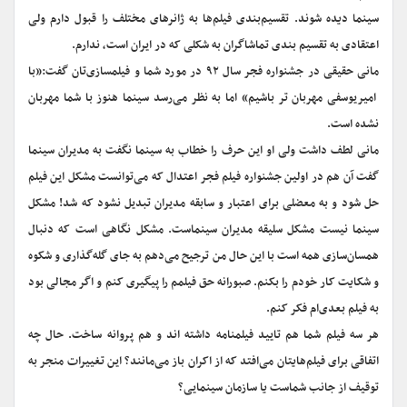
سینما دیده شوند. تقسیم‌بندی فیلم‌ها به ژانرهای مختلف را قبول دارم ولی
اعتقادی به تقسیم بندی تماشاگران به شکلی که در ایران است، ندارم.
مانی حقیقی در جشنواره فجر سال ۹۲ در مورد شما و فیلمسازی‌تان گفت:«با
امیریوسفی مهربان تر باشیم» اما به نظر می‌رسد سینما هنوز با شما مهربان
نشده است.
مانی لطف داشت ولی او این حرف را خطاب به سینما نگفت به مدیران سینما
گفت آن هم در اولین جشنواره فیلم فجر اعتدال که می‌توانست مشکل این فیلم
حل شود و به معضلی برای اعتبار و سابقه مدیران تبدیل نشود که شد! مشکل
سینما نیست مشکل سلیقه مدیران سینماست. مشکل نگاهی است که دنبال
همسان‌سازی همه است با این حال من ترجیح می‌دهم به جای گله‌گذاری و شکوه
و شکایت کار خودم را بکنم. صبورانه حق فیلمم را پیگیری کنم و اگر مجالی بود
به فیلم بعدی‌ام فکر کنم.
هر سه فیلم شما هم تایید فیلمنامه داشته اند و هم پروانه ساخت. حال چه
اتفاقی برای فیلم‌هایتان می‌افتد که از اکران باز می‌مانند؟ این تغییرات منجر به
توقیف از جانب شماست یا سازمان سینمایی؟