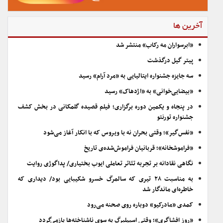
آخرین ها
«ابرسواران مه رکاب» منتشر شد
پیتر گیل درگذشت
سه جایزه جشنواره ایتالیایی به «مرد آرام» رسید
«بیضایی‌خوانی» به «اژدهاک» رسید
در پنجاه و یکمین دوره برگزاری؛ فیلم قصیده گلمکانی در بخش کشف
جشنواره تورنتو
«نفس‌گیر»؛ وقتی بحران نه با ویروس که با انکار آغاز می‌شود
«فراموشخانه»؛ قربانیان فراموش‌شده‌ی تاریخ
نگاهی نقادانه بر تجربه تئاتر تعاملی ایوب بختیاری/ پداگوژی روایت
به مناسبت ۲۸ تیری که سالمرگ خسرو شکیبایی بود/ دیداری که
خاطره‌ای ماندگار شد
کمدی «مادرکیو» دوباره روی صحنه می‌رود
«روز افشاگری»؛ وقتی اسپیلبرگ به سوی ناشناخته‌ها بازمی‌گردد