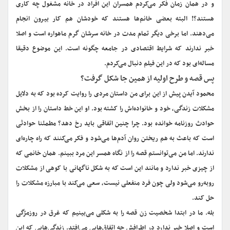
و در همان زمان فکر می‌کردم همسران این افراد در خانه مشغول چه کاری
هستند؟! البته بعضی خانم‌ها هستند که خودشان هم کار بیرون انجام
می‌دهند. اما برخی دیگر تمام مدت در خانه سرشان گرم ماهواره است و اصلا
خبر ندارند که شرایط اقتصادی در جامعه چگونه است. این موضوع دقیقا
مساله‌ای بود که در این فیلم دنبال می‌کردم.
پس قصه و طرح اولیه از همین جا شکل گرفت؟
محمود آیدن پیش از این برای من داستان مردی را روایت کرده بود که به دلایل
مشکلات زندگی، خود و خانواده‌اش را کشته بود. او این خط داستان را از بخش
حوادث روزنامه خوانده بود. چرا چنین اتفاقی باید رخ دهد؟ مطمئنا حوادثی
است که باعث به هم ریختن روان آدم‌ها می‌شود و فکر می‌کنند که راه چاره‌ای
ندارند. اما من می‌توانستم قصه را از نگاه همسر این مرد ببینم. همان خانمی که
از چیزی خبر ندارد و مانند این است که به شکل ناگهانی با کوهی از مشکلات
روبه‌رو می‌شود ولی چون فرد منفعلی نیست، سعی می‌کند با مبارزه مشکلات را
حل کند.
بله. ما در ابتدا شخصیت زن قصه را به شکلی می‌بینیم که غرق در روزمرّگی
است و اصلا خبر ندارد در اطرافش چه اتفاق‌هایی می‌افتد. زندگی‌هایی که این