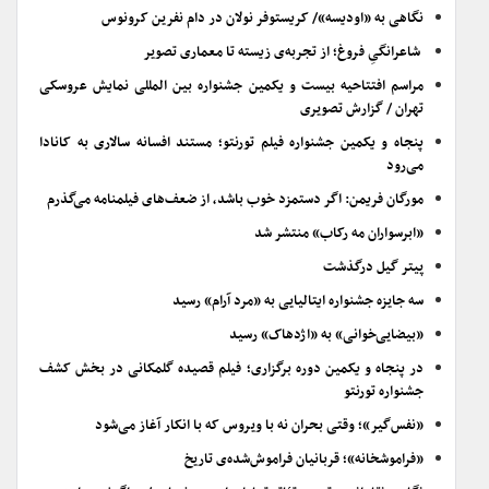
نگاهی به «اودیسه»/ کریستوفر نولان در دام نفرین کرونوس
شاعرانگیِ فروغ؛ از تجربه‌ی زیسته تا معماری تصویر
مراسم افتتاحیه بیست و یکمین جشنواره بین المللی نمایش عروسکی
تهران / گزارش تصویری
پنجاه و یکمین جشنواره فیلم تورنتو؛ مستند افسانه سالاری به کانادا
می‌رود
مورگان فریمن: اگر دستمزد خوب باشد، از ضعف‌های فیلمنامه می‌گذرم
«ابرسواران مه رکاب» منتشر شد
پیتر گیل درگذشت
سه جایزه جشنواره ایتالیایی به «مرد آرام» رسید
«بیضایی‌خوانی» به «اژدهاک» رسید
در پنجاه و یکمین دوره برگزاری؛ فیلم قصیده گلمکانی در بخش کشف
جشنواره تورنتو
«نفس‌گیر»؛ وقتی بحران نه با ویروس که با انکار آغاز می‌شود
«فراموشخانه»؛ قربانیان فراموش‌شده‌ی تاریخ