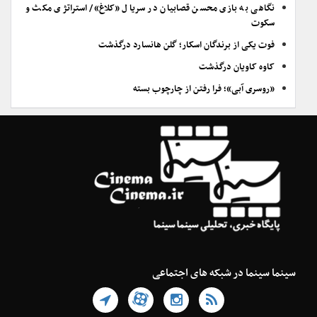
نگاهی به بازی محسن قصابیان در سریال «کلاغ»/ استراتژی مکث و
سکوت
فوت یکی از برندگان اسکار؛ گلن هانسارد درگذشت
کاوه کاویان درگذشت
«روسری آبی»؛ فرا رفتن از چارچوب بسته
سینما سینما در شبکه های اجتماعی