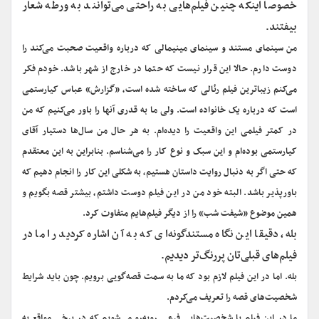
خصوصا اینکه چنین فیلم‌هایی به راحتی می‌توانند به ورطه شعار
بیفتند.
من سینمای مستند و سینمای مینیمالی که درباره واقعیت صحبت می‌کند را
دوست دارم. حالا این قرار نیست که حتما در خارج از شهر باشد. خودم فکر
می‌کنم زیباترین فیلم رئالی که ساخته شده است، «گزارش» عباس کیارستمی
است که درباره یک خانواده است. ولی ما به قدری آنها را باور می‌کنیم که من
در کمتر فیلمی این واقعیت را دیده‌ام. به هر حال من سال‌ها دستیار آقای
کیارستمی بوده‌ام و این سبک و نوع کار را می‌شناسم. بنابراین به این معتقدم
که حتی اگر به دنبال روایت داستان هستیم، به شکلی این کار را انجام دهیم که
باورپذیر باشد. البته خود من در این فیلم دوست داشتم، بیشتر قصه بگویم و
همین موضوع «شیفت شب» را از دیگر فیلم‌هایم متفاوت کرد.
بله، دقیقا این نگاه مستندگونه‌ای که به آن اشاره کردید را ما در
فیلم‌های قبلی‌تان پررنگ‌تر دیدیم.
بله. اما در این فیلم لازم بود که ما به سمت قصه‌گویی برویم. چون باید شرایط
شخصیت‌های قصه را تعریف می‌کردم.
ما در این فیلم با شخصیت‌هایی فرعی روبه‌رو می‌شویم که در برخی مواقع به