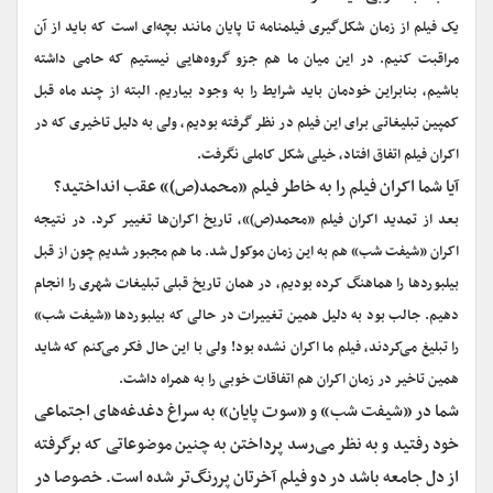
یک فیلم از زمان شکل‌گیری فیلمنامه تا پایان مانند بچه‌ای است که باید از آن
مراقبت کنیم. در این میان ما هم جزو گروه‌هایی نیستیم که حامی داشته
باشیم، بنابراین خودمان باید شرایط را به وجود بیاریم. البته از چند ماه قبل
کمپین تبلیغاتی برای این فیلم در نظر گرفته بودیم، ولی به دلیل تاخیری که در
اکران فیلم اتفاق افتاد، خیلی شکل کاملی نگرفت.
آیا شما اکران فیلم را به خاطر فیلم «محمد(ص)» عقب انداختید؟
بعد از تمدید اکران فیلم «محمد(ص)»، تاریخ اکران‌ها تغییر کرد. در نتیجه
اکران «شیفت شب» هم به این زمان موکول شد. ما هم مجبور شدیم چون از قبل
بیلبوردها را هماهنگ کرده بودیم، در همان تاریخ قبلی تبلیغات شهری را انجام
دهیم. جالب بود به دلیل همین تغییرات در حالی که بیلبوردها «شیفت شب»
را تبلیغ می‌کردند، فیلم ما اکران نشده بود! ولی با این حال فکر می‌کنم که شاید
همین تاخیر در زمان اکران هم اتفاقات خوبی را به همراه داشت.
شما در «شیفت شب» و «سوت پایان» به سراغ دغدغه‌های اجتماعی
خود رفتید و به نظر می‌رسد پرداختن به چنین موضوعاتی که برگرفته
از دل جامعه باشد در دو فیلم آخرتان پررنگ‌تر شده است. خصوصا در