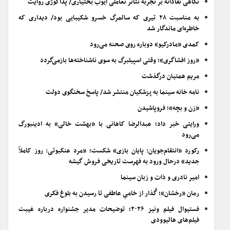
نگاهی نقادانه بر تجربه تئاتر تعاملی ایوب بختیاری/ پداگوژی روایت
به مناسبت ۲۸ تیری که سالمرگ خسرو شکیبایی بود/ دیداری که
خاطره‌ای ماندگار شد
کمدی «مادرکیو» دوباره روی صحنه می‌رود
«روز افشاگری»؛ وقتی اسپیلبرگ به سوی ناشناخته‌ها بازمی‌گردد
مریم همتیان درگذشت
نامه خانه سینما به پزشکیان منتشر شد/ پاسخ سخنگوی دولت
«زن و بچه»؛ فروپاشیدن
ورایتی خبر داد؛ عبدالرضا کاهانی با «بهشت خالی» به ادینبورگ
می‌رود
رکورد «انتقام‌جویان: پایان بازی» شکست؛ «مرد عنکبوتی: روز کاملاً
جدید» درحال ورود به فهرست تاریخی فروش گیشه
امیر نادری و ذات و زبان سینما
رمان «رخشان»؛ گُذار از خامیِ عاطفی تا رسیدن به بلوغ فکری
فستیوال فیلم ونیز ۲۰۲۶؛ توضیحات مدیر جشنواره درباره غیبت
فیلم‌های هالیوودی