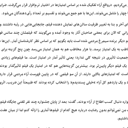
ر می‌کردیم. درواقع آراء تفکیک شده بر اساس امتیازها در اختیار نرم‌افزار قرار می‌گرفت. ضرای
چهار را شامل می‌شوند، این‌ها با هم جمع می‌شوند و تقسیم بر تعداد رأی‌دهندگان می‌شود.
ای آخر و بنا به تغییر ظرفیت سالن‌های نمایش دهنده فیلم، جابجایی‌هایی در رتبه داشتند ول
رانی که الان برای بعضی صاحبان آثار به وجود آمده و می‌گویند که فیلمشان چند سانس فو
یلم دیگر برنده سیمرغ مردمی شده است باید بگویم که بر اساس نظر کارشناسان آمار، این‌ها 
وند سیستم رأی‌گیری ندارد. اگر یک فیلم با ۱۰۰ نفر مخاطب به یک امتیاز برسد، با هزار مخاطب هم به همان امتیاز می‌رسد چون پنج گزینه‌ ب
عیت تاثیری در نتیجه کلی ندارد؛ یعنی تاثیر آمار در امتیاز است. ما فیلم‌های زیادی 
فیلم دیگر پایین‌تر بود. بیشترین گزینه‌هایی هم که در امتیاز یک فیلم تاثیرگذار بودن
که امتیازهای بالایی دارند. از آن سو فیلمی که در پایین فهرست آراء مردمی قرار دارد 
ود و یک یازدهم کل آراء “خیلی پسندیدم” را انتخاب کرده بودند که طبیعتاً این ضریب، اثر
واره دنبال کسب اطلاع از آراء بودند، گفت: بعد از پایان جشنواره چند نفر تلفنی جایگاه فیلم‌ش
ن نمی‌توانم بدون رضایت‌ درباره هیچ کدام از فیلم‌ها آماری را ارائه کنم اما از میان هفت 
داشتیم.