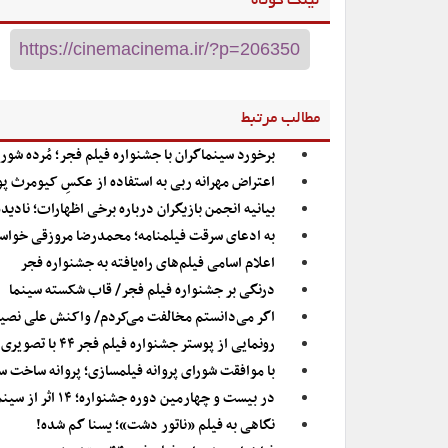
لینک کوتاه
مطالب مرتبط
برخورد سینماگران با جشنواره فیلم فجر؛ مُرده شور
اعتراض مهرانه ربی به استفاده از عکسِ کیومرث پ
بیانیه انجمن بازیگران درباره برخی اظهارات؛ نادی
به ادعای سرقت فیلمنامه؛ محمدرضا مروزقی خواست
اعلام اسامی فیلم‌های راه‌یافته به جشنواره فجر
درنگی بر جشنواره فیلم فجر/ قاب شکسته سینما
اگر می‌دانستم مخالفت می‌کردم/ واکنش علی نصیری
رونمایی از پوستر جشنواره فیلم فجر ۴۴ با تصویری از «شیر سنگی»
با موافقت شورای پروانه فیلمسازی؛ پروانه ساخت سینمایی برای ۷ فی
در بیست و چهارمین دوره جشنواره؛ ۱۴ اثر از سینماگران ایرانی در داکا نمایش داده می‌شود
نگاهی به فیلم «ناتور دشت»؛ یسنا گم شده!