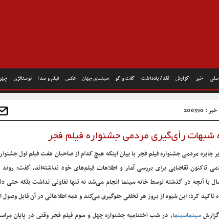
صلی
خبر
گزارش
نقد / یادداشت
گفت و گو
سینمای جهان
عکس
فیلم و صدا
نوستالژی
چهره
 : 206350
ه شبهات رأی‌گیری مردمی جشنواره فیلم فجر
ر جایزه مردمی جشنواره فیلم فجر با بیان اینکه هیچ کدام از صاحبان هفت فیلم اول جشنواره
می تاکنون تقاضایی برای بررسی آمار و اطلاعات فیلم‌های خود نداشته‌اند، گفت: روند ر
ال با آنچه در گذشته توسط خانه سینما انجام می‌شد نه تنها تفاوتی نداشت بلکه حتی دق
 تاکید کرد: این شیوه از بروز هر تخلفی جلوگیری می‌کند و همه اطلاعاتی در آن قابل وصول 
گزارش
سینماسینما
، در شب اختتامیه جشنواره چهل و سوم فیلم فجر وقتی در پایان مراسم