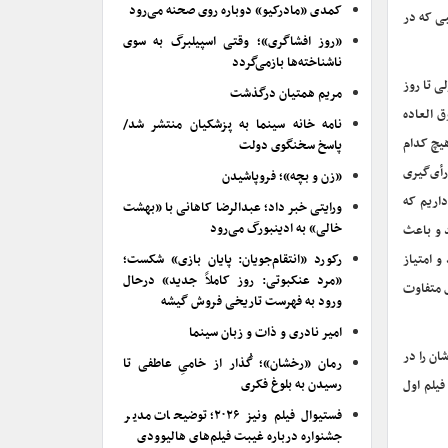
کمدی «مادرکیو» دوباره روی صحنه می‌رود
بی که در
«روز افشاگری»؛ وقتی اسپیلبرگ به سوی
ناشناخته‌ها بازمی‌گردد
ی تا روز
مریم همتیان درگذشت
ق العاده
نامه خانه سینما به پزشکیان منتشر شد/
هیچ کدام
پاسخ سخنگوی دولت
رای رأی‌گیری
«زن و بچه»؛ فروپاشیدن
داریم که
ورایتی خبر داد؛ عبدالرضا کاهانی با «بهشت
خالی» به ادینبورگ می‌رود
د و باعث
و امتیاز
رکورد «انتقام‌جویان: پایان بازی» شکست؛
«مرد عنکبوتی: روز کاملاً جدید» درحال
ی متفاوت
ورود به فهرست تاریخی فروش گیشه
امیر نادری و ذات و زبان سینما
ان را در
رمان «رخشان»؛ گُذار از خامیِ عاطفی تا
رسیدن به بلوغ فکری
فیلم اول
فستیوال فیلم ونیز ۲۰۲۶؛ توضیحات مدیر
جشنواره درباره غیبت فیلم‌های هالیوودی