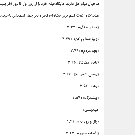
صاحبان فیلم حق دارند جایگاه فیلم خود را از روز اول تا روز آخر ب
امتیازهای هفت فیلم برتر جشنواره فجر و نیز چهار انیمیشن به ترتیب 
«خدای جنگ» : ۳.۳۷
«زیبا صدایم کن» : ۳.۳۹
«بچه‌ مردم» : ۳.۴۴
«ناتور دشت» : ۳.۴۵
«موسی کلیم‌الله» : ۳.۴۶
«رها» : ۳.۵۲
«پیشمرگ» : ۳.۵۴
انیمیشن
:
«زال و رودابه» : ۱.۳۲
«افسانه سپهر» : ۳.۳۳