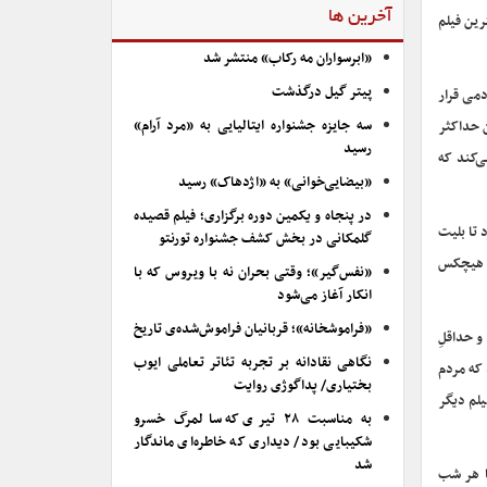
آخرین ها
رین فیلم
«ابرسواران مه رکاب» منتشر شد
پیتر گیل درگذشت
دمی قرار
سه جایزه جشنواره ایتالیایی به «مرد آرام»
ن حداکثر
رسید
ی‌کند که
«بیضایی‌خوانی» به «اژدهاک» رسید
در پنجاه و یکمین دوره برگزاری؛ فیلم قصیده
 تا بلیت
گلمکانی در بخش کشف جشنواره تورنتو
م، هیچکس
«نفس‌گیر»؛ وقتی بحران نه با ویروس که با
انکار آغاز می‌شود
«فراموشخانه»؛ قربانیان فراموش‌شده‌ی تاریخ
و حداقلِ
نگاهی نقادانه بر تجربه تئاتر تعاملی ایوب
 که مردم
بختیاری/ پداگوژی روایت
لم دیگر
به مناسبت ۲۸ تیری که سالمرگ خسرو
شکیبایی بود/ دیداری که خاطره‌ای ماندگار
شد
 ما هر شب