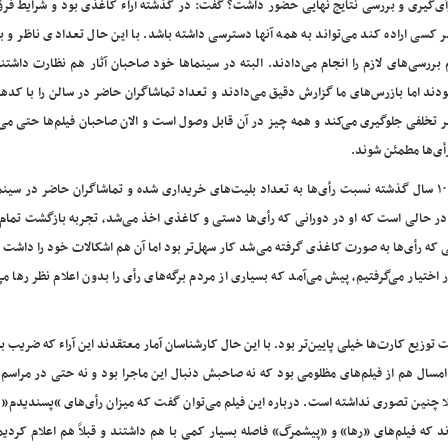
سه رأی‌گیری و بررسی نتایج نهایی حضور داشت؟ گفت: در گذشته آراء کاغذی بود و شرایط ف
 کسی اراده کند می‌تواند به همه آنها دسترسی داشته باشد. با این حال تعدادی ناظر و 
رسی‌های لازم را انجام می‌دادند. البته در سینماها خود صاحبان آثار هم نظارت داشتن
دند اما بازرس‌های ما گزارش دقیق می‌دادند و تعداد تماشاگران حاضر در سالن را با کده
هر تخلفی جلوگیری می‌کند و همه چیز در آن قابل وصول است و الان صاحبان فیلم‌ها حتی می‌ت
أی‌ها مطمئن شوند.
آشتیانی‌پور در بخشی دیگر از این گفت‌وگو اشاره کرد که در طول ۱۰ سال گذشته نسبت رأی‌ها به تعداد بلیت‌های خریداری شده و تماشاگران حاضر در
مسال به زیر ۵۰ درصد هم رسیده؛ این در حالی است که او در دورانی که رأی‌ها دستی و کاغذی اخذ می‌شد، تجربه بازگشت تم
نی که رأی‌ها به صورت کاغذی گرفته می‌شد کار سهل‌تر بود اما آن هم اشکالات خود را داشت
 اختیار می‌گرفتیم، پیش می‌آمد که بسیاری از مردم برگه‌های رأی را بدون اعلام نظر رها می
 توزیع کارت‌ها خیلی پایین‌تر بود. با این حال کارشناسان آمار معتقدند این آراء که ضریب به
مسال هم از فیلم‌های مظلومی بود که نه صاحبش دنبال این ماجرا بود و نه حتی در مراسم 
چنین تصوری نداشته است. درباره این فیلم می‌توان گفت که میزان رأی‌های “پسندیدم” آ
ماند که فیلم‌های «رها» و «پیشمرگ» فاصله بسیار کمی با هم داشتند و قبلاً هم اعلام کردی