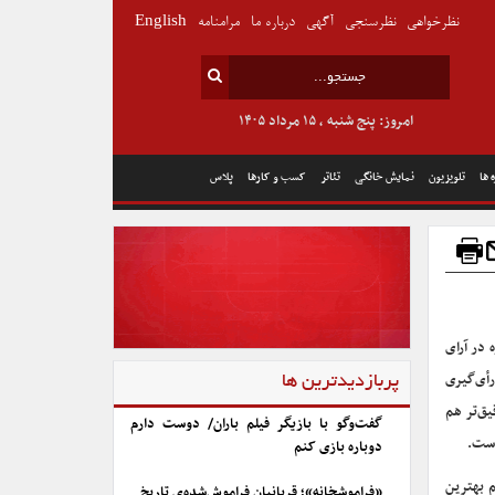
نظرخواهی
نظرسنجی
آگهی
درباره ما
مرامنامه
English
امروز: پنج شنبه , ۱۵ مرداد ۱۴۰۵
 ها
تلویزیون
نمایش خانگی
تئاتر
کسب و کارها
پلاس
 در آرای
أی‌گیری
پربازدیدترین ها
یق‌تر هم
گفت‌وگو با بازیگر فیلم باران/ دوست دارم
است.
دوباره بازی کنم
 بهترین
«فراموشخانه»؛ قربانیان فراموش‌شده‌ی تاریخ