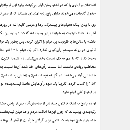
اطلاعات و آماری را که در اختیارمان قرار می‌گرفت وارد این نرم‌افزا
جدول گنجانده می‌شوند دارای پنج رتبه امتیازی هستند که از صفر تا 
وی با بیان اینکه «فیلم‌های پیشمرگ، رها و موسی کلیم الله در روزه
آخر به لحاظ ظرفیت به شرایط برابر رسیدند» گفت:‌ درباره این نگ
داشته یا سالن‌ها با ظرفیت پر، فیلم را اکران کرده، پس چطور یک ف
تاثیری در ر
وجود دارد که با هم به یک نسبت رشد می‌کنند، در نتیجه کثرت جم
مخاطب زیادی داشتند اما نسبت رأی‌های اخذ شده آن‌ها نسبت به یک 
جابجایی آراء می‌شدند دو گزینه “پسندیدم” و “خیلی پسندیدم” است 
۱.۵۳ را کسب کرده، تقریبا یک سوم رأی‌هایش “اصلا نپسندیدم” ب
بر امتیاز کلی فیلم دارد.
او در پاسخ به اینکه تاکنون چند نفر از صاحبان آثار پس از پایان جشن
رتبه‌بندی پرسیدند که چون این‌ها امانت مردم و صاحبان فیلم‌هاست م
جشنواره، هیچ درخواست کتبی برای گرفتن جزئیات از آمار فیلم‌ها ن