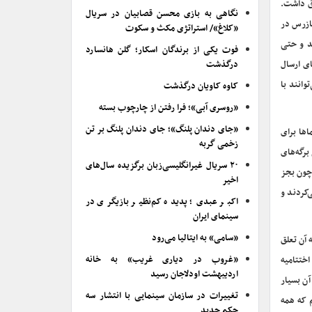
رق داشت.
نگاهی به بازی محسن قصابیان در سریال
بازرس در
«کلاغ»/ استراتژی مکث و سکوت
د و حتی
فوت یکی از برندگان اسکار؛ گلن هانسارد
ای ارسال
درگذشت
وانند با
کاوه کاویان درگذشت
«روسری آبی»؛ فرا رفتن از چارچوب بسته
«جای دندان پلنگ»؛ جای دندان پلنگ بر تن
 سینماها برای
زخمی گربه
ام برگه‌های
۲۰ سریال غیرانگلیسی‌زبان برگزیده سال‌های
 چون بجز
اخیر
‌کردند و
اکبر عبدی؛ پدیده کم‌نظیر بازیگری در
سینمای ایران
«سامی» به ایتالیا می‌رود
 آن تعلق
«غروب در دیاری غریب» به خانه
اختتامیه
اردیبهشت اودلاجان رسید
ن بسیار
تغییرات در سازمان سینمایی با انتشار سه
م که همه
حکم جدید