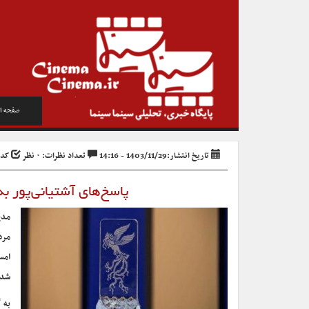
صفحه ا
تاریخ انتشار:1403/11/29 - 14:16
تعداد نظرات: ۰ نظر
کد خبر
پاسخ‌های آشتیانی‌پور ب
مدی
مرد
امس
شده
به 