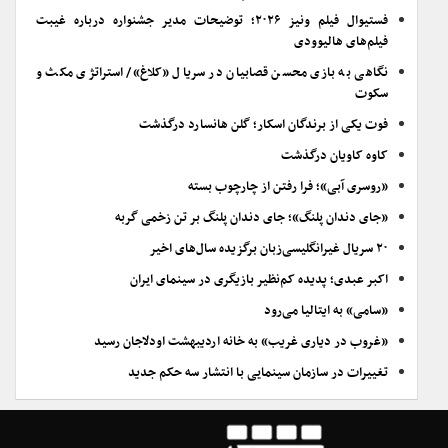
فستیوال فیلم ونیز ۲۰۲۶؛ توضیحات مدیر جشنواره درباره غیبت
فیلم‌های هالیوودی
نگاهی به بازی محسن قصابیان در سریال «کلاغ»/ استراتژی مکث و
سکوت
فوت یکی از برندگان اسکار؛ گلن هانسارد درگذشت
کاوه کاویان درگذشت
«روسری آبی»؛ فرا رفتن از چارچوب بسته
«جای دندان پلنگ»؛ جای دندان پلنگ بر تن زخمی گربه
۲۰ سریال غیرانگلیسی‌زبان برگزیده سال‌های اخیر
اکبر عبدی؛ پدیده کم‌نظیر بازیگری در سینمای ایران
«سامی» به ایتالیا می‌رود
«غروب در دیاری غریب» به خانه اردیبهشت اودلاجان رسید
تغییرات در سازمان سینمایی با انتشار سه حکم جدید