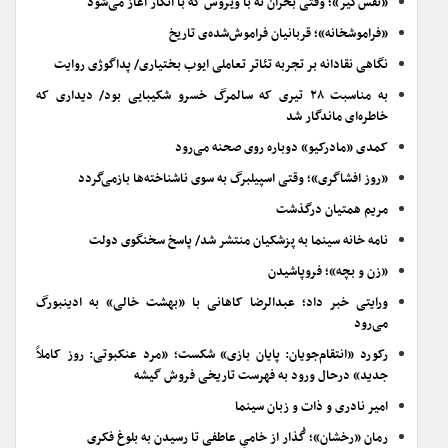
«نفس‌گیر»؛ وقتی بحران نه با ویروس که با انکار آغاز می‌شود
«فراموشخانه»؛ قربانیان فراموش‌شده‌ی تاریخ
نگاهی نقادانه بر تجربه تئاتر تعاملی ایوب بختیاری/ پداگوژی روایت
به مناسبت ۲۸ تیری که سالمرگ خسرو شکیبایی بود/ دیداری که
خاطره‌ای ماندگار شد
کمدی «مادرکیو» دوباره روی صحنه می‌رود
«روز افشاگری»؛ وقتی اسپیلبرگ به سوی ناشناخته‌ها بازمی‌گردد
مریم همتیان درگذشت
نامه خانه سینما به پزشکیان منتشر شد/ پاسخ سخنگوی دولت
«زن و بچه»؛ فروپاشیدن
ورایتی خبر داد؛ عبدالرضا کاهانی با «بهشت خالی» به ادینبورگ
می‌رود
رکورد «انتقام‌جویان: پایان بازی» شکست؛ «مرد عنکبوتی: روز کاملاً
جدید» درحال ورود به فهرست تاریخی فروش گیشه
امیر نادری و ذات و زبان سینما
رمان «رخشان»؛ گُذار از خامیِ عاطفی تا رسیدن به بلوغ فکری