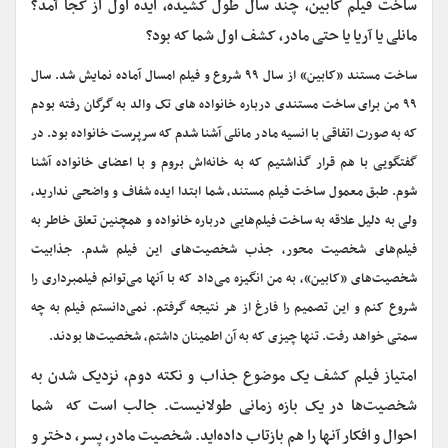
ساخت فیلم کابین، چند سال طول کشیده، ایده اول از کجا آمد؟
مانلی یا آریا یا حتی مادر، کشف اول شما که بود؟
ساخت مستند «کابین» از سال ۹۹ شروع و فیلم امسال آماده نمایش شد. سال
۹۹ من برای ساخت مستندی درباره خانواده های تک والد به گرگان رفته بودم
که به صورت اتفاقی با انسیه مادر مانلی آشنا شدم که سرپرست خانواده بود. در
گفتگویی با هم قرار گذاشتیم که به خانه‌اش بروم و با اعضای خانواده آشنا
شوم. طبق معمول ساخت فیلم مستند، شما ابتدا ایده شفاف و واضحی ندارید،
ولی به دلیل علاقه به ساخت فیلم‌‎هایی درباره خانواده و همچنین تعلق خاطر به
فیلم‌های شخصیت محور، جذب شخصیت‌های این فیلم شدم. جذابیت
شخصیت‌های «کابین»، به من انگیزه می‌داد که با آنها می‌توانم فیلمبرداری را
شروع کنم و این تصمیم را فارغ از هر نتیجه گرفتم. نمی‌دانستم فیلم به چه
سمتی خواهد رفت. تنها چیزی که به آن اطمینان داشتم، شخصیت‌ها بودند.
امتیاز فیلم کشف یک موضوع جذاب و نکته دوم، نزدیک شدن به
شخصیت‌ها در یک بازه زمانی طولانیست. جالب است که شما
احوال و افکار آنها را هم بازتاب داده‌اید. شخصیت مادر، پسر، دختر و