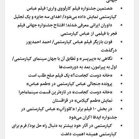
جهانی
شصتمین جشنواره فیلم کارلووی واری؛ فیلم عباس
کیارستمی نمایش داده می‌شود/ اهدای سه جایزه و یک تجلیل
داوران ایرانی معرفی شدند؛ افتتاح جشنواره جهانی فیلم
فجر با فیلمی از عباس کیارستمی
فوت بازیگر فیلم عباس کیارستمی/ احمد احمدپور
درگذشت
نگاهی به «پیرپسر» و تطابق آن با جهان سینمای کیارستمی/
اول به پیرامون، بعد به دوردست‌ها
«خانه دوست کجاست؟» یک فیلم صلح طلب است
پرونده جنجالی عباس کیارستمی در «طعم عباس»
«خانه دوست کجاست» در تازه‌ترین قسمت سینماماجرا
نمایش «طعم گیلاس» در قزاقستان
در بخش ۱۰ فیلم برتر؛ «کلوزآپ» عباس کیارستمی در
جشنواره ایدفا اکران می‌شود
کیارستمی در آثار خود بیشتر به دنبال راه حل بود/ فرم برای
کیارستمی همیشه اهمیت داشت