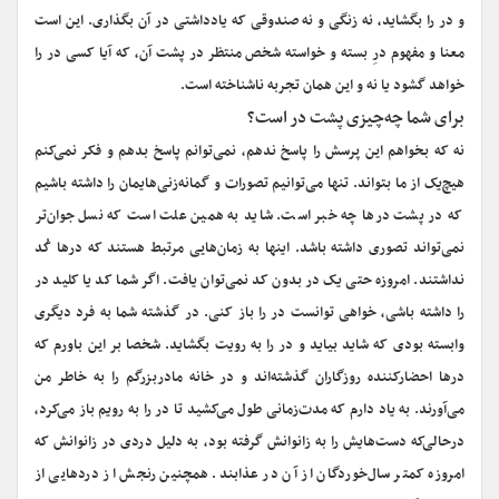
و در را بگشاید، نه زنگی و نه صندوقی که یادداشتی در آن بگذاری. این است
معنا و مفهوم درِ بسته و خواسته شخص منتظر در پشت آن، که آیا کسی در را
خواهد گشود یا نه و این همان تجربه ناشناخته است.
‌برای شما چه‌چیزی پشت در است؟
نه که بخواهم این پرسش را پاسخ ندهم، نمی‌توانم پاسخ بدهم و فکر نمی‌کنم
هیچ‌یک از ما بتواند. تنها می‌توانیم تصورات و گمانه‌زنی‌هایمان را داشته باشیم
که در پشت در‌ها چه خبر است. شاید به همین علت است که نسل جوان‌تر
نمی‌تواند تصوری داشته باشد. اینها به زمان‌هایی مرتبط هستند که در‌ها کُد
نداشتند. امروزه حتی یک در بدون کد نمی‌توان یافت. اگر شما کد یا کلید در
را داشته باشی، خواهی توانست در را باز کنی. در گذشته شما به فرد دیگری
وابسته بودی که شاید بیاید و در را به رویت بگشاید. شخصا بر این باورم که
در‌ها احضار‌کننده روزگاران گذشته‌اند و در خانه مادربزرگم را به خاطر من
می‌آورند. به یاد دارم که مدت‌زمانی طول می‌کشید تا در را به رویم باز می‌کرد،
درحالی‌که دست‌هایش را به زانوانش گرفته بود، به دلیل دردی در زانوانش که
امروزه کمتر سال‌خوردگان از آن در عذابند. همچنین رنجش از دردهایی از