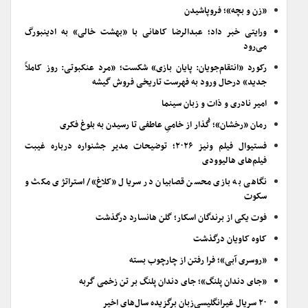
«زن و بچه»؛ فروپاشیدن
ورایتی خبر داد؛ عبدالرضا کاهانی با «بهشت خالی» به ادینبورگ
می‌رود
رکورد «انتقام‌جویان: پایان بازی» شکست؛ «مرد عنکبوتی: روز کاملاً
جدید» درحال ورود به فهرست تاریخی فروش گیشه
امیر نادری و ذات و زبان سینما
رمان «رخشان»؛ گُذار از خامیِ عاطفی تا رسیدن به بلوغ فکری
فستیوال فیلم ونیز ۲۰۲۶؛ توضیحات مدیر جشنواره درباره غیبت
فیلم‌های هالیوودی
نگاهی به بازی محسن قصابیان در سریال «کلاغ»/ استراتژی مکث و
سکوت
فوت یکی از برندگان اسکار؛ گلن هانسارد درگذشت
کاوه کاویان درگذشت
«روسری آبی»؛ فرا رفتن از چارچوب بسته
«جای دندان پلنگ»؛ جای دندان پلنگ بر تن زخمی گربه
۲۰ سریال غیرانگلیسی‌زبان برگزیده سال‌های اخیر