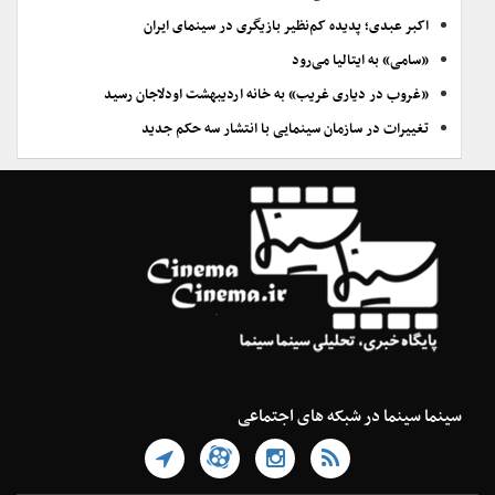
اکبر عبدی؛ پدیده کم‌نظیر بازیگری در سینمای ایران
«سامی» به ایتالیا می‌رود
«غروب در دیاری غریب» به خانه اردیبهشت اودلاجان رسید
تغییرات در سازمان سینمایی با انتشار سه حکم جدید
سینما سینما در شبکه های اجتماعی