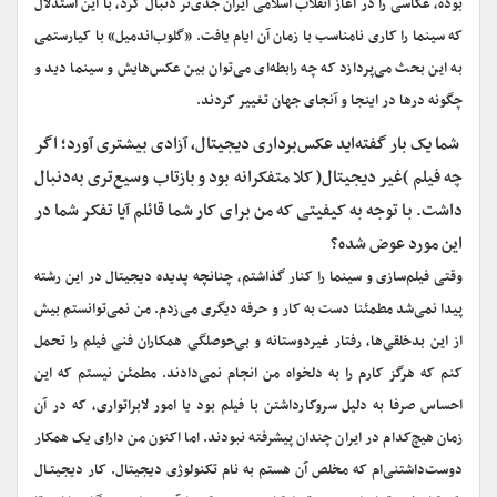
بوده، عکاسی را در آغاز انقلاب اسلامی ایران جدی‌تر دنبال کرد، با این استدلال
که سینما را کاری نامناسب با زمان آن ایام یافت. «گلوب‌اندمیل» با کیارستمی
به این بحث می‌پردازد که چه رابطه‌ای می‌توان بین عکس‌هایش و سینما دید و
چگونه در‌ها در اینجا و آنجای جهان تغییر کردند.
‌ شما یک بار گفته‌اید عکس‌برداری دیجیتال، آزادی بیشتری ‌آورد؛ اگر
چه فیلم )غیر دیجیتال( کلا متفکرانه بود و بازتاب وسیع‌تری به‌دنبال
داشت. با توجه به کیفیتی که من برای ‌کار شما قائلم آیا تفکر شما در
این مورد عوض شده؟
وقتی فیلم‌سازی و سینما را کنار گذاشتم، چنانچه پدیده دیجیتال در این رشته
پیدا نمی‌شد مطمئنا دست ‌به‌ کار و حرفه دیگری می‌زدم. من نمی‌توانستم بیش
از این بدخلقی‌ها، رفتار غیردوستانه و بی‌حوصلگی همکاران فنی فیلم را تحمل
کنم که هرگز کارم را به دلخواه من انجام نمی‌دادند. مطمئن نیستم که این
احساس صرفا به دلیل سروکارداشتن با فیلم بود یا امور لابراتواری، که در آن
زمان هیچ‌کدام در ایران چندان پیشرفته نبودند. اما اکنون من دارای یک همکار
دوست‌داشتنی‌ام که مخلص آن هستم به نام تکنولوژی دیجیتال. کار دیجیتـال