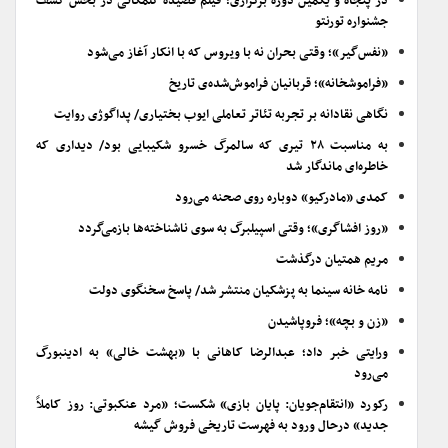
در پنجاه و یکمین دوره برگزاری؛ فیلم قصیده گلمکانی در بخش کشف
جشنواره تورنتو
«نفس‌گیر»؛ وقتی بحران نه با ویروس که با انکار آغاز می‌شود
«فراموشخانه»؛ قربانیان فراموش‌شده‌ی تاریخ
نگاهی نقادانه بر تجربه تئاتر تعاملی ایوب بختیاری/ پداگوژی روایت
به مناسبت ۲۸ تیری که سالمرگ خسرو شکیبایی بود/ دیداری که
خاطره‌ای ماندگار شد
کمدی «مادرکیو» دوباره روی صحنه می‌رود
«روز افشاگری»؛ وقتی اسپیلبرگ به سوی ناشناخته‌ها بازمی‌گردد
مریم همتیان درگذشت
نامه خانه سینما به پزشکیان منتشر شد/ پاسخ سخنگوی دولت
«زن و بچه»؛ فروپاشیدن
ورایتی خبر داد؛ عبدالرضا کاهانی با «بهشت خالی» به ادینبورگ
می‌رود
رکورد «انتقام‌جویان: پایان بازی» شکست؛ «مرد عنکبوتی: روز کاملاً
جدید» درحال ورود به فهرست تاریخی فروش گیشه