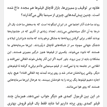
علاوه
بر
توق
یف و ممیزی‌ها، بازار قاچاق فیلم‌ها هم مجدد داغ شده
است. چنین پیش‌آمدهایی چیزی از سینما باقی می‌گذارند؟
روند ساخت آثار اجتماعی در ایران اینگونه است که به محض ساخت یک اثر
درجا به آن انگ سیاه‌نمایی می‌زنند، تعداد زیادی از آثاری که در جشنواره‌ها
بودند آنقدر برای گرفتن پروانه‌‌ها به مشکل برخوردند که مانند «برادران لیلا» و
«جنگ جهانی سوم» سر از شبکه‌های قاچاق درآوردند. این‌ها سرمایه‌های ما
هستند که نابود می‌شوند. یکسری از فیلم‌ها هنوز درگیر ممیزی هستند، این
مشکلات باید از بین برود. باور کنید اگر این آثار پخش شوند اتفاقی نمی‌افتد و
انقلابی در جامعه به پا نمی‌کند. از فیلم سینمایی «آدم برفی» گرفته تا فیلم‌های
دیگر، وقتی پروانه‌شان صادر شد و روی پرده آمدند چه اتفاقی افتاد؟ هیچ. باید
اجازه دهیم فیلم‌ها رنگ پرده را به خودشان ببینند. به هرحال این‌ها سرمایه‌‌هایی
هستند که روی هوا می‌مانند.
در
ا
ین بین فرمول کمدی هم دیگر جواب نمی‌دهد، همزمان چند
فیلم کمدی روی پرده داریم اما شاید فقط یک فیلم فروش بهتری