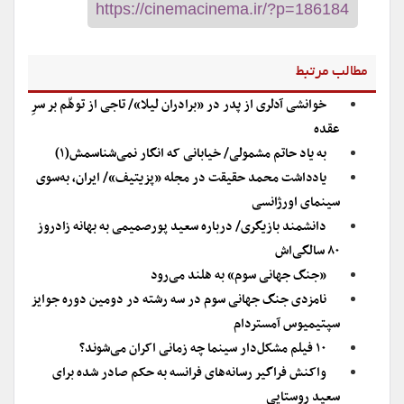
مطالب مرتبط
خوانشی آدلری از پدر در «برادران لیلا»/ تاجی از توهّم بر سرِ
عقده
به یاد حاتم مشمولی/ خیابانی که انگار نمی‌شناسمش(۱)
یادداشت محمد حقیقت در مجله «پزیتیف»/ ایران، به‌سوی
سینمای اورژانسی
دانشمند بازیگری/ درباره سعید پورصمیمی به بهانه زادروز
۸۰ سالگی‌اش
«جنگ جهانی سوم» به هلند می‌رود
نامزدی جنگ جهانی سوم در سه رشته در دومین دوره جوایز
سپتیمیوس آمستردام
۱۰ فیلم مشکل‌دار سینما چه زمانی اکران می‌شوند؟
واکنش فراگیر رسانه‌های فرانسه به حکم صادر شده برای
سعید روستایی