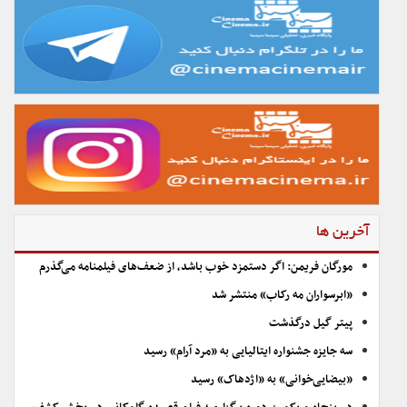
آخرین ها
مورگان فریمن: اگر دستمزد خوب باشد، از ضعف‌های فیلمنامه می‌گذرم
«ابرسواران مه رکاب» منتشر شد
پیتر گیل درگذشت
سه جایزه جشنواره ایتالیایی به «مرد آرام» رسید
«بیضایی‌خوانی» به «اژدهاک» رسید