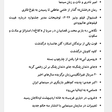
امیر نادری و ذات و زبان سینما
رمان «رخشان»؛ گُذار از خامیِ عاطفی تا رسیدن به بلوغ فکری
فستیوال فیلم ونیز ۲۰۲۶؛ توضیحات مدیر جشنواره درباره غیبت
فیلم‌های هالیوودی
نگاهی به بازی محسن قصابیان در سریال «کلاغ»/ استراتژی مکث و
سکوت
فوت یکی از برندگان اسکار؛ گلن هانسارد درگذشت
کاوه کاویان درگذشت
«روسری آبی»؛ فرا رفتن از چارچوب بسته
«جای دندان پلنگ»؛ جای دندان پلنگ بر تن زخمی گربه
۲۰ سریال غیرانگلیسی‌زبان برگزیده سال‌های اخیر
اکبر عبدی؛ پدیده کم‌نظیر بازیگری در سینمای ایران
«سامی» به ایتالیا می‌رود
«غروب در دیاری غریب» به خانه اردیبهشت اودلاجان رسید
تغییرات در سازمان سینمایی با انتشار سه حکم جدید