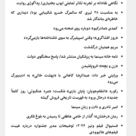
نگاهی نقادانه بر تجربه تئاتر تعاملی ایوب بختیاری/ پداگوژی روایت
به مناسبت ۲۸ تیری که سالمرگ خسرو شکیبایی بود/ دیداری که
خاطره‌ای ماندگار شد
کمدی «مادرکیو» دوباره روی صحنه می‌رود
«روز افشاگری»؛ وقتی اسپیلبرگ به سوی ناشناخته‌ها بازمی‌گردد
مریم همتیان درگذشت
نامه خانه سینما به پزشکیان منتشر شد/ پاسخ سخنگوی دولت
«زن و بچه»؛ فروپاشیدن
ورایتی خبر داد؛ عبدالرضا کاهانی با «بهشت خالی» به ادینبورگ
می‌رود
رکورد «انتقام‌جویان: پایان بازی» شکست؛ «مرد عنکبوتی: روز کاملاً
جدید» درحال ورود به فهرست تاریخی فروش گیشه
امیر نادری و ذات و زبان سینما
رمان «رخشان»؛ گُذار از خامیِ عاطفی تا رسیدن به بلوغ فکری
فستیوال فیلم ونیز ۲۰۲۶؛ توضیحات مدیر جشنواره درباره غیبت
فیلم‌های هالیوودی