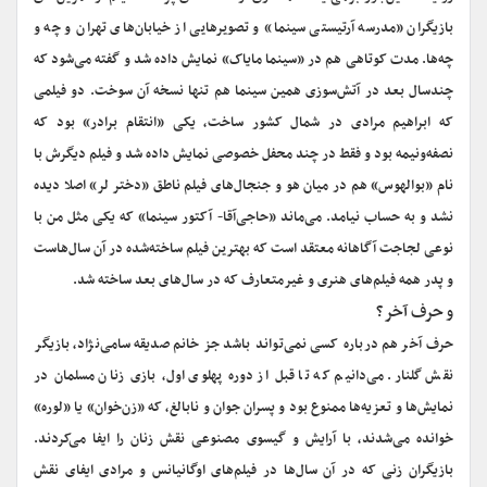
بازیگران «مدرسه آرتیستی سینما» و تصویرهایی از خیابان‌های تهران و چه و
چه‌ها. مدت کوتاهی هم در «سینما مایاک» نمایش داده شد و گفته می‌شود که
چندسال بعد در آتش‌سوزی همین سینما هم تنها نسخه آن سوخت. دو فیلمی
که ابراهیم مرادی در شمال کشور ساخت، یکی «انتقام برادر» بود که
نصفه‌ونیمه بود و فقط در چند محفل خصوصی نمایش داده شد و فیلم دیگرش با
نام «بوالهوس» هم در میان هو و جنجال‌های فیلم ناطق «دختر لر» اصلا دیده
نشد و به حساب نیامد. می‌ماند «حاجی‌آقا- آکتور سینما» که یکی مثل من با
نوعی لجاجت آگاهانه معتقد است که بهترین فیلم ساخته‌شده در آن سال‌هاست
و پدر همه فیلم‌های هنری و غیرمتعارف که در سال‌های بعد ساخته شد. ‌
‌و حرف آخر؟
حرف آخر هم درباره کسی نمی‌تواند باشد جز خانم صدیقه سامی‌نژاد، بازیگر
نقش گلنار. می‌دانیم که تا قبل‌ از دوره‌ پهلوی اول،‌ بازی‌ زنان مسلمان‌ در
نمایش‌ها و تعزیه‌ها ممنوع‌ بود و پسران‌ جوان‌ و نابالغ‌، که‌ «زن‌خوان‌» یا «لوره‌»
خوانده‌ می‌شدند، با آرایش‌ و گیسوی‌ مصنوعی نقش‌ زنان‌ را ایفا می‌کردند.
بازیگران‌ زنی‌ که‌ در آن‌ سال‌ها در فیلم‌های ‌اوگانیانس‌ و مرادی‌ ایفای‌ نقش‌