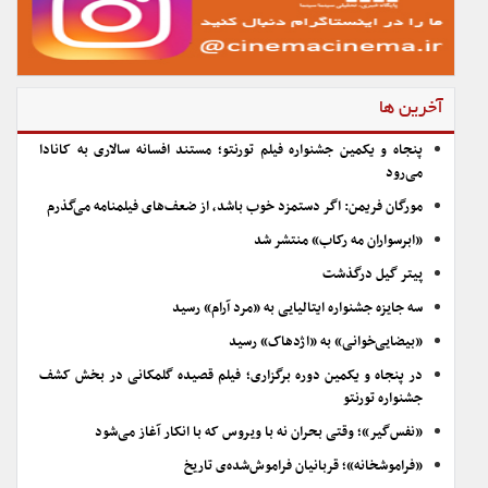
آخرین ها
پنجاه و یکمین جشنواره فیلم تورنتو؛ مستند افسانه سالاری به کانادا
می‌رود
مورگان فریمن: اگر دستمزد خوب باشد، از ضعف‌های فیلمنامه می‌گذرم
«ابرسواران مه رکاب» منتشر شد
پیتر گیل درگذشت
سه جایزه جشنواره ایتالیایی به «مرد آرام» رسید
«بیضایی‌خوانی» به «اژدهاک» رسید
در پنجاه و یکمین دوره برگزاری؛ فیلم قصیده گلمکانی در بخش کشف
جشنواره تورنتو
«نفس‌گیر»؛ وقتی بحران نه با ویروس که با انکار آغاز می‌شود
«فراموشخانه»؛ قربانیان فراموش‌شده‌ی تاریخ