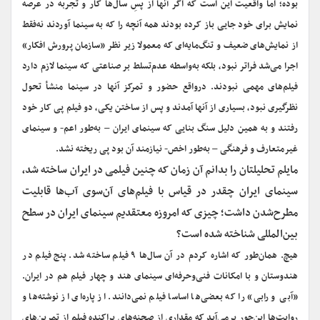
بوده؛ اما واقعیت این است که اگر آنها از پسِ سال‌ها کار و تجربه در عرصه
نمایش برای خود جایی باز کرده بودند همه آنچه را که به سینما آوردند نه‌فقط
از نمایش‌های ضعیف و تنگ‌مایه‌ای که معمولا زیر نظر «سازمان پرورش افکار»
اجرا می‌شد فراتر نبود، بلکه به‌واسطه عدم‌تسلط بر صناعتی که سینما لازم دارد
فیلم‌های مهمی نبودند. درواقع حضور و تمرکز آنها در سینما منشأ تحول
نظرگیری نبود، بسیاری از آنها آمدند و پس از ساختن یکی، ‌دو فیلم پی کار خود
رفتند و به همین دلیل سنگ بنایی که سینمای ایران – به‌طور اعم- و سینمای
غیرمتعارف و فرهنگی – به‌طور اخص- نیازمند آن بود پی ریخته نشد.
‌مایلم تحلیلتان را بدانم آن زمان که چنین فیلمی در ایران ساخته شد،
سینمای ایران چقدر در قیاس با فیلم‌های آن‌سوی آب‌ها قابلیت
مطرح‌شدن داشت؛ چیزی که امروزه معتقدیم سینمای ایران در سطح
بین‌المللی شناخته شده است؟
هیچ. همان‌طور که اشاره کردم در آن سال‌ها ۹ فیلم ساخته شد. پنج فیلم در
هندوستان و با امکانات فنی‌وحرفه‌ای سینمای هند و چهار فیلم هم در ایران.
«آبی و رابی» را که بعضی‌ها اساسا فیلم نمی‌دانند. از پاره‌ای از نوشته‌ها و
روایت‌ها این‌جور برمی‌آید که مقداری از صحنه‌های پراکنده فیلم از تمرین‌های