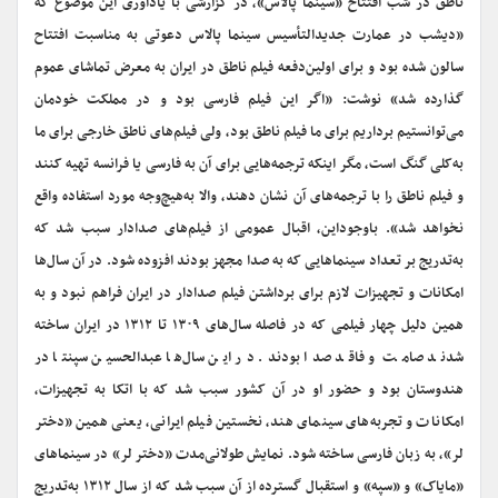
ناطق در شب افتتاح «سینما پالاس»، در گزارشی با یادآوری این موضوع که
«دیشب‌ در عمارت‌ جدیدالتأسیس سینما پالاس دعوتی به مناسبت‌ افتتاح‌
سالون‌ شده‌ بود و برای‌ اولین‌‌دفعه‌ فیلم‌ ناطق‌ در ایران به معرض‌ تماشای‌ عموم‌
گذارده‌ شد» نوشت: «اگر این فیلم‌ فارسی‌ بود و در مملکت‌ خودمان‌
می‌توانستیم برداریم‌ برای‌ ما فیلم‌ ناطق‌ بود، ولی‌ فیلم‌های‌ ناطق‌ خارجی‌ برای‌ ما
به‌کلی‌ گنگ‌ است‌، مگر اینکه‌ ترجمه‌هایی‌ برای‌ آن به فارسی‌ یا فرانسه‌ تهیه کنند
و فیلم‌ ناطق‌ را با ترجمه‌های‌ آن‌ نشان دهند، والا به‌هیچ‌وجه‌ مورد استفاده‌ واقع‌
نخواهد شد». باوجوداین، اقبال عمومی از فیلم‌های صدادار سبب شد که
به‌تدریج بر تعداد سینماهایی که به صدا مجهز بودند افزوده شود. در آن سال‌ها
امکانات و تجهیزات لازم برای برداشتن فیلم صدادار در ایران فراهم نبود و به
همین دلیل چهار فیلمی که در فاصله سال‌های ۱۳۰۹ تا ۱۳۱۲ در ایران ساخته
شدند صامت و فاقد صدا بودند. در این سال‌ها عبدالحسین سپنتا در
هندوستان بود و حضور او در آن کشور سبب شد که با اتکا به تجهیزات،
امکانات و تجربه‌های سینمای هند، نخستین فیلم ایرانی، یعنی همین «دختر
لر»، به زبان فارسی ساخته شود. نمایش طولانی‌مدت «دختر لر» در سینماهای
«مایاک» و «سپه» و استقبال گسترده از آن سبب شد که از سال ۱۳۱۲ به‌تدریج