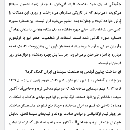
چگونگی‌ اسارت‌ خود به‌دست‌ افراد قلی‌خان‌، به‌ جعفر (عبدالحسین سپنتا)
می‌گوید: «می‌بینم‌ که‌ در تاریکی‌ ستاره‌ای می‌درخشد و روزی‌ این‌ مملکت‌ را
پُرنور خواهد کرد» و چنان‌که ‌بعد معلوم‌ می‌شود قرار نیست‌ این «ستاره‌ منور»
کسی‌ جز رضاشاه باشد. حتی‌ چهره‌ رضاشاه‌ در یک‌ ستاره‌ مقوایی‌ به‌عنوان نماد آن
«ستاره‌ منور» نقاشی‌ شده‌ است‌. استفاده‌ از شخصیت‌ جعفر نیز با اونیفورم‌
مأموران‌ دولتی‌ و آرم‌ شیروخورشید به‌عنوان‌ قهرمانی‌ وطن‌پرست‌ که‌ یک‌‌تنه‌ به‌
مبارزه‌ با افراد قلی‌خان‌ برمی‌خیزد، جز ستایش‌ چهره‌ رضاشاه‌ و قزاق‌های‌ زیر
فرمان‌ او نیست‌.
‌آیا ساخت چنین فیلمی به صنعت سینمای ایران کمک کرد؟
من چندبار گفته‌ام و باز هم مایلم تکرار کنم که در دوره پهلوی اول از سال ۱۳۰۹
تا ۱۳۱۵ ،۹ فیلم سینمایی ساخته شد که دو فیلم «دختر لر» و «حاجی‌آقا- آکتور
سینما» شاخص‌ترین آنها هستند. اوگانیانس و ابراهیم مرادی هرکدام با امکانات
محدود داخلی دو فیلم در ایران ساختند و سپنتا پنج فیلم در هندوستان ساخت.
هر چهار فیلم اوگانیانس و مرادی صامت بودند و فیلم‌های سپنتا ناطق. نمایش
هم‌زمان «دختر لر» و «حاجی‌آقا- آکتور سینما» و استقبال گسترده از اولین