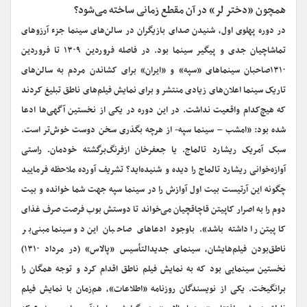
همچون «دختر لر» در آن مقطع زمانی ساخته می‌شود؟
در دوره پهلوی اول، شنیدن صدای‌ بازیگران‌ در سالن‌های سینما جزء آرزوهای‌
تماشاچیان جدی‌ و پیگیر سینما بود. در فاصله‌ فروردین ۱۳۰۹ تا فروردین‌
۱۳۱۰صاحبان‌ سینما‌های «سپه» و «ایران‌» برای‌ کشاندن‌ مردم‌ به‌ سالن‌های‌
تاریک سینما اعلان‌های زیادی منتشر و برای‌ نمایش‌ فیلم‌های‌ ناطق‌ تبلیغ‌ کردند
که هیچ‌کدام واقعیت‌ نداشت‌. در این دوره در یکی از نخستین‌ آگهی‌ها ادعا
شده بود: «امشب – سینما سپه- از هرچه بگذری سخن دوست خوش‌تر است.
سبک آمریک ریشارد تالماج. یا جعفرخان ازفرنگ‌برگشته خودمان. راستی
آوازه‌خوانی ریشارد تالماج را دیده و شنیده‌اید؟ تشریف آورده ملاحظه فرمایید
چگونه این آرتیست بیت اول آوازش را در سینما سپه جهت شما خوانده و بیت
دوم را به اصرار کاپیتن قاچاقچیان می‌خواند تا دوستش بوب فرصت صرف غذای
کاپیتن را داشته باشد». باوجود ادعاهای صاحبان این دو سینما مبنی‌بر
ناطق‌بودن فیلم‌هایشان، سینمای جدیدالتأسیس «پالاس» (در مرداد ۱۳۱۰)
نخستین سینمایی بود که به نمایش فیلم ناطق اقدام کرد و توجه همگان را
برانگیخت. یکی از نویسندگان روزنامه «اطلاعات»، هم‌زمان با نمایش فیلم