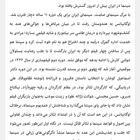
سینما در ایران بیش از امروز گسترش یافته بود.
با مرگ سینمای صامت، سینمای ایران برای یک دوره ۱۱ ساله دچار فترت شد.
اوگانیانس به هندوستان رفت تا در میان مرتاض‌ها و جوکی‌های هند به
کشف‌وشهود بپردازد و درمان طاسی سر بیاموزد و شاید فیلمی بسازد؛ مرادی به
خدمت اداره گمرک درآمد و چند اختراع هم به نام خود ثبت کرد و سپنتا هم
پس از ساختن چهار فیلم دیگر به ایران بازگشت تا با جلب رضایت مسئولان
دولتی کارش را ادامه بدهد که موفق نشد. دوره دوم فیلم‌سازی از سال ۱۳۲۶ در
موقعیتی آغاز شد که پهلوی دوم بر مسند قدرت نشسته بود. در این دوره دکتر
اسماعیل کوشان با انتخاب داستان «فیروز و فرزانه» (نوشته نظام‌وفا)، علی
دریابیگی، که کارگردان تئاتر بود، در مقام کارگردان و رقیه چهره‌آزاد، نیکتاج
صبری، حسین محسنی، شوکت (ژاله علو) و زینت مودب به‌عنوان بازیگران فیلم
نشان داد که پا جای پای سپنتا می‌گذارد و شناختش از «مدیوم سینما»، بر‌خلاف
اوگانیانس، در این حد است که آن را در امتداد تئاتر می‌داند و چندان تفاوتی
بین اصول و قواعد سینما و تئاتر قائل نیست. در نگاه اول این‌طور تصور می‌شود
که جلب و جذب‌شدن این عده به سینما منشأ دگرگونی‌های ژرفی در سینما