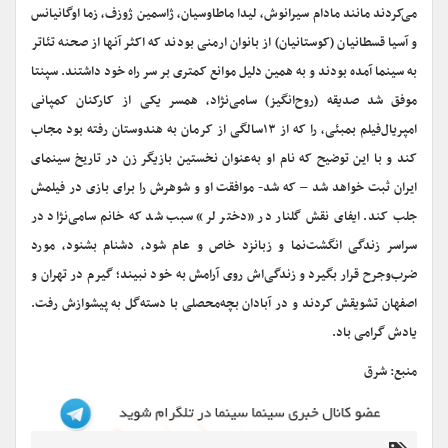
می‌کردند مانند مادام‌ سیرانوش‌، لیدا ماطاوسیان‌، ژاسمین‌ ژوزف‌، زما اوگانیانس‌
و آسیا قسطانیان‌ (کوستانیان‌) از بانوان‌ ارمنی‌ بودند که‌ اکثر آنها از صحنه‌ تئاتر
به ‌سینما آمده‌ بودند و به‌ همین‌ دلیل‌ موانع‌ کمتری‌ بر سر راه‌ خود داشتند. سپنتا
موفق‌ شد صدیقه‌ (روح‌انگیز) سامی‌نژاد، همسر یکی‌ از کارکنان‌ کمپانی‌
امپریال‌فیلم‌ بمبئی‌، را که‌ از ۱۳‌سالگی‌ از کرمان‌ به هندوستان‌ رفته‌ بود مجاب‌
کند و با این‌ توضیح‌ که نام‌ او به‌عنوان‌ نخستین‌ بازیگر زن‌ در تاریخ ‌سینمای‌
ایران‌ ثبت‌ خواهد شد – که‌ شد- موافقت‌ او و شوهرش را برای‌ بازی‌ در فیلمش‌
جلب‌ کند. ایفای‌ نقش‌ گلنار در «دختر لر» سبب شد که‌ خانم‌ سامی‌نژاد در
سراسر زندگی ‌انگشت‌نما و زبانزد خاص‌ و عام‌ شود، دشنام بشنود، مورد
ضرب‌‌وجرح‌ قرار بگیرد و زندگی‌اش‌ روی‌ آرامش‌ به‌ خود نبیند؛ گیرم‌ در تهران‌ و
اصفهان‌ تشویقش‌ کردند و در آبادان‌ بچه‌محصلی‌ با دسته‌‌گل‌ به‌ پیشوازش‌ رفت‌.
یادش گرامی باد.
منبع: شرق