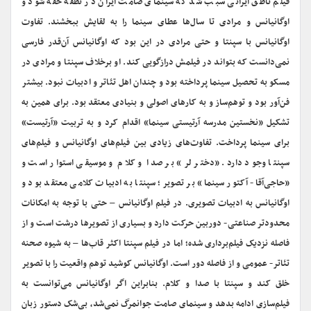
فیلم ناطق ایرانی سبب شد که سینمای صامت ایران در نطفه خفه شود و
اوگانیانس و مرادی تا سال‌ها عطای سینما را به لقایش ببخشند. تفاوت
اوگانیانس با سپنتا و حتی مرادی در این بود که اوگانیانس آن‌قدر فارسی
نمی‌دانست که بتواند در فیلمش درازگویی کند. او بر‌خلاف سپنتا و مرادی در
مسکو به تحصیل سینما پرداخته بود و چندان اهل تئاتر و ادبیات نبود. بیشتر
فن‌آور بود و توهم‌ساز و به کارهای اصولی و بنیادی معتقد بود. برای همین به
تشکیل «نخستین مدرسه آرتیستی سینما» اقدام کرد و به تربیت «آرتیست»
برای سینما پرداخت. تفاوت‌های زیادی بین فیلم‌های اوگانیانس و فیلم‌های
سپنتا وجود دارد. «دختر لر» بر صدا و کلام و موسیقی استوار است و
«حاجی‌آقا- آکتور سینما» بر تصویر؛ سپنتا به ادبیات کلامی معتقد بود و
اوگانیانس به ادبیات تصویری. در فیلم اوگانیانس – حتی با توجه به امکانات
محدودتر صناعتی- دوربین حرکت دارد و بسیاری از تصویرها درشت است و از
فاصله نزدیک فیلم‌برداری شده؛ اما در فیلم سپنتا اکثر قاب‌ها – به شیوه صحنه
تئاتر- عمومی و از فاصله دور است. اوگانیانس کوشید توهم واقعیت را با تصویر
خلق کند و سپنتا با صدا و کلام. بنابراین اگر اوگانیانس می‌توانست به
فیلم‌سازی ادامه بدهد و سینمای صامت جوانمرگ نمی‌شد، بی‌شک دستور زبان