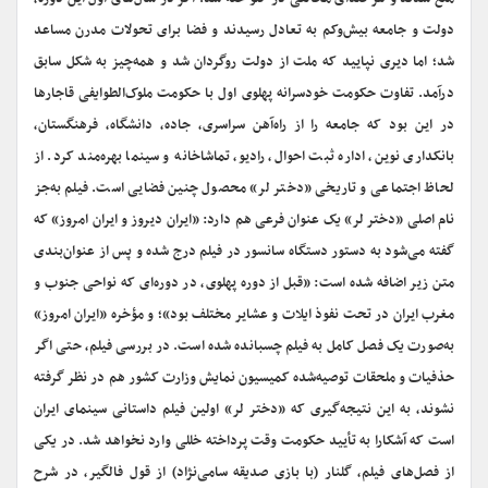
دولت و جامعه بیش‌وکم به تعادل رسیدند و فضا برای تحولات مدرن مساعد
شد؛ اما دیری نپایید که ملت از دولت رو‌گردان شد و همه‌چیز به شکل سابق
درآمد. تفاوت حکومت خودسرانه پهلوی اول با حکومت ملوک‌الطوایفی قاجارها
در این بود که جامعه را از راه‌آهن سراسری، جاده، دانشگاه، فرهنگستان،
بانکداری نوین، اداره ثبت احوال، رادیو، تماشاخانه و سینما بهره‌مند کرد. از
لحاظ اجتماعی و تاریخی «دختر لر» محصول چنین فضایی است. فیلم به‌جز
نام اصلی «دختر لر» یک عنوان فرعی هم دارد: «ایران‌ دیروز و ایران‌ امروز» که
گفته می‌شود به‌ دستور دستگاه‌ سانسور در فیلم درج شده و پس‌ از عنوان‌بندی‌
متن‌ زیر اضافه‌ شده‌ است‌: «قبل‌ از دوره‌ پهلوی‌، در دوره‌ای‌ که‌ نواحی‌ جنوب‌ و
مغرب‌ ایران‌ در تحت‌ نفوذ ایلات‌ و عشایر مختلف‌ بود»؛ و مؤخره‌ «ایران‌ امروز»
به‌‌صورت‌ یک‌ فصل‌ کامل‌ به‌ فیلم‌ چسبانده‌ شده است. در بررسی‌ فیلم‌، حتی‌ اگر
حذفیات‌ و ملحقات‌ توصیه‌‌شده کمیسیون نمایش وزارت کشور هم در نظر گرفته‌
نشوند، به‌ این‌ نتیجه‌گیری‌ که‌ «دختر لر» اولین‌ فیلم داستانی‌ سینمای‌ ایران‌
است‌ که‌ آشکارا به‌ تأیید حکومت وقت پرداخته‌ خللی‌ وارد نخواهد شد. در یکی‌
از فصل‌های‌ فیلم، گلنار (با بازی صدیقه سامی‌نژاد) از قول‌ فالگیر، در شرح‌