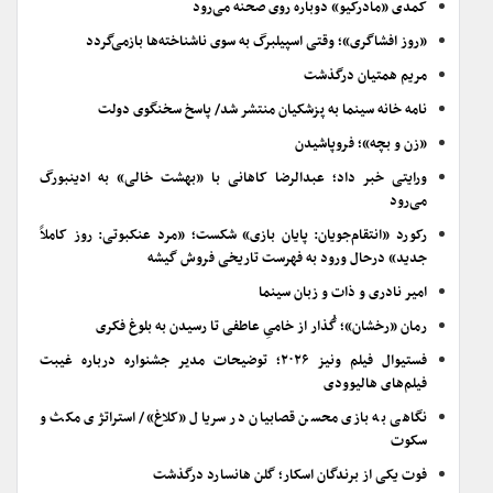
کمدی «مادرکیو» دوباره روی صحنه می‌رود
«روز افشاگری»؛ وقتی اسپیلبرگ به سوی ناشناخته‌ها بازمی‌گردد
مریم همتیان درگذشت
نامه خانه سینما به پزشکیان منتشر شد/ پاسخ سخنگوی دولت
«زن و بچه»؛ فروپاشیدن
ورایتی خبر داد؛ عبدالرضا کاهانی با «بهشت خالی» به ادینبورگ
می‌رود
رکورد «انتقام‌جویان: پایان بازی» شکست؛ «مرد عنکبوتی: روز کاملاً
جدید» درحال ورود به فهرست تاریخی فروش گیشه
امیر نادری و ذات و زبان سینما
رمان «رخشان»؛ گُذار از خامیِ عاطفی تا رسیدن به بلوغ فکری
فستیوال فیلم ونیز ۲۰۲۶؛ توضیحات مدیر جشنواره درباره غیبت
فیلم‌های هالیوودی
نگاهی به بازی محسن قصابیان در سریال «کلاغ»/ استراتژی مکث و
سکوت
فوت یکی از برندگان اسکار؛ گلن هانسارد درگذشت