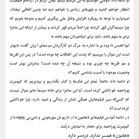
او ادامه داد: «وقتی خواستم به این مراسم بیایم گمان کردم در ازدحام جمعیت
انتظار خواهم کشید و چهرهای زیادی را خواهم دید اما چنین اتفاقی نیفتاد.
امیدوارم با توجه به رویکرد افزایش وفاق ملی پیگیری کنیم و متوجه شویم که
چرا سینماگران قهر کردند چرا اصلاً مردم قهر کردند و بیشتر از اینکه این ماجرا
برای ما مهم باشد، باید برای دولتمردان مهم باشد.»
ابوالحسن داوودی با اشاره به مرگ دو کارگردان سینمای ایران گفت: «بهتر
است این سوال را بپرسیم که پشت این اتفاقات چه بوده است؟ در پس این ظن‌ها
و سو ظن‌ها چه چیزی بود و نتیجه آن چه شده است؟ بنابراین بهتر است
وضعیت موجود را آسیب شناسی کنیم؟»
او ادامه داد: «اصلاً تمام این شک‌ها را کنار بگذاریم و بپذیریم که کیومرث
پوراحمد خودکشی کرده است، آیا این ماجرا برای خانه سینما جای سوال نیست
که کسی‌که سیر فیلم‌هایش همگی نشان از زندگی و امید دارد، چرا خودکشی
کرده است؟»
در ادامه آنونس فیلم‌های «هامون» از داریوش مهرجویی و «بی‌بی چلچله» از
کیومرث پوراحمد برای حضار به نمایش درآمد.
«هامون» همسر ندارد، دردسر دارد