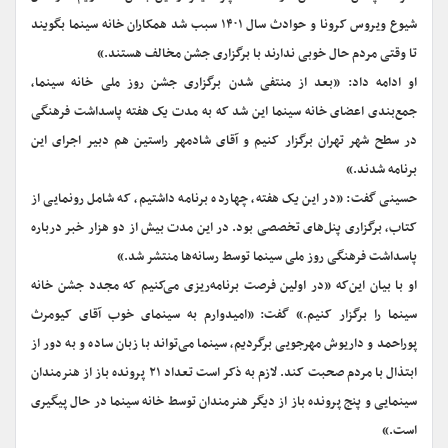
شیوع ویروس کرونا و حوادث سال ۱۴۰۱ سبب شد همکاران خانه سینما بگویند
تا وقتی مردم حال خوبی ندارند با برگزاری جشن مخالف هستند.»
او ادامه داد: «بعد از منتفی شدن برگزاری جشن روز ملی خانه سینما،
جمع‌بندی اعضای خانه سینما این شد که به مدت یک هفته پاسداشت فرهنگی
در سطح شهر تهران برگزار کنیم و آقای شادمهر راستین هم دبیر اجرای این
برنامه شدند.»
حسینی گفت: «در این یک هفته، چهارده برنامه داشتیم، که شامل رونمایی از
کتاب، برگزاری پنل‌های تخصصی بود. در این مدت بیش از دو هزار خبر درباره
پاسداشت فرهنگی روز ملی سینما توسط رسانه‌ها منتشر شد.»
او با بیان این‌که «در اولین فرصت برنامه‌ریزی می‌کنیم که مجدد جشن خانه
سینما را برگزار کنیم.» گفت: «امیدوارم به سینمای خوب آقای کیومرث
پوراحمد و داریوش مهرجویی برگردیم، سینما می‌تواند با زبان ساده و به دور از
ابتذال با مردم صحبت کند. لازم به ذکر است تعداد ۲۱ پرونده باز از هنرمندان
سینمایی و پنج پرونده باز از دیگر هنرمندان توسط خانه سینما در حال پیگیری
است.»