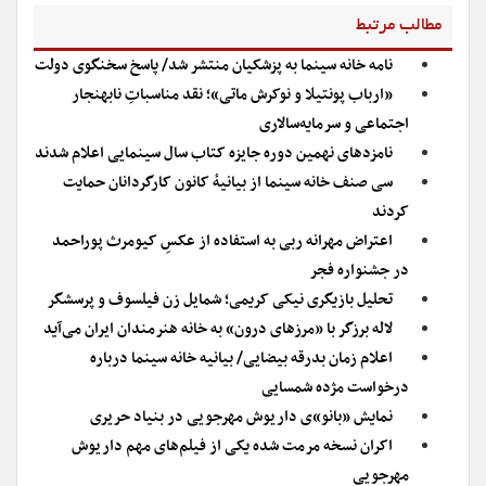
مطالب مرتبط
نامه خانه سینما به پزشکیان منتشر شد/ پاسخ سخنگوی دولت
«ارباب پونتیلا و نوکرش ماتی»؛ نقد مناسباتِ نابهنجار
اجتماعی و سرمایه‌سالاری
نامزدهای نهمین دوره جایزه کتاب سال سینمایی اعلام شدند
سی صنف خانه سینما از بیانیهٔ کانون کارگردانان حمایت
کردند
اعتراض مهرانه ربی به استفاده از عکسِ کیومرث پوراحمد
در جشنواره فجر
تحلیل بازیگری نیکی کریمی؛ شمایل زن فیلسوف و پرسشگر
لاله برزگر با «مرزهای درون» به خانه هنرمندان ایران می‌آید
اعلام زمان بدرقه بیضایی/ بیانیه خانه سینما درباره
درخواست مژده شمسایی
نمایش «بانو»ی داریوش مهرجویی در بنیاد حریری
اکران نسخه مرمت شده یکی از فیلم‌های مهم داریوش
مهرجویی