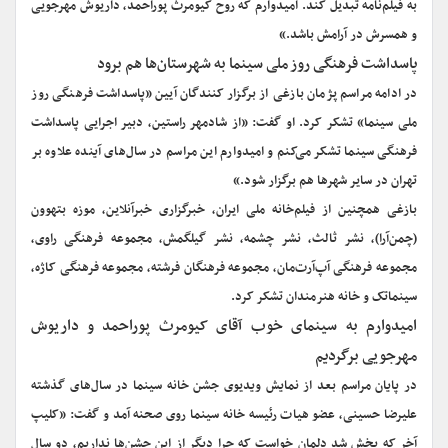
به فیلم‌نامه تبدیل کند. امیدوارم که روح کیومرث پوراحمد، داریوش مهرجویی
و همسرش در آرامش باشد.»
پاسداشت فرهنگی روز ملی سینما به شهرستان‌ها هم برود
در ادامه مراسم پژمان بازغی از برگزار کنندگان آیین «پاسداشت فرهنگی روز
ملی سینما» تشکر کرد. او گفت: «از شادمهر راستین، دبیر اجرایی پاسداشت
فرهنگی سینما تشکر می‌کنم و امیدوارم این مراسم در سال‌های آینده علاوه بر
تهران در سایر شهرها هم برگزار شود.»
بازغی همچنین از فیلم‌خانه ملی ایران، خبرگزاری خبرآنلاین، موزه بتهوون
(چمن‌آرا)، نشر ثالث، نشر چشمه، نشر گیلگمش، مجموعه فرهنگی راوی،
مجموعه فرهنگی آپ‌آرت‌مان، مجموعه فرهنگان فرشته، مجموعه فرهنگی کاژه،
سینماتک و خانه هنرمندان تشکر کرد.
امیدوارم به سینمای خوب آقای کیومرث پوراحمد و داریوش
مهرجویی برگردیم
در پایان مراسم بعد از نمایش ویدیوی جشن خانه سینما در سال‌های گذشته
علیرضا حسینی، عضو هیات رئیسه خانه سینما روی صحنه آمد و گفت: «کلیپ
آخر که پخش شد دلمان خواست که چرا دیگر از این جشن‌ها نداریم، دو سال