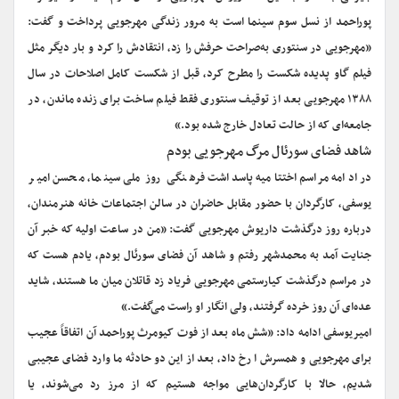
پوراحمد از نسل سوم سینما است به مرور زندگی مهرجویی پرداخت و گفت:
«مهرجویی در سنتوری به‌صراحت حرفش را زد، انتقادش را کرد و بار دیگر مثل
فیلم گاو پدیده شکست را مطرح کرد، قبل از شکست کامل اصلاحات در سال
۱۳۸۸ مهرجویی بعد از توقیف سنتوری فقط فیلم ساخت برای زنده ماندن، در
جامعه‌ای که از حالت تعادل خارج شده بود.»
شاهد فضای سورئال مرگ مهرجویی بودم
در ادامه مراسم اختتامیه پاسداشت فرهنگی روز ملی سینما، محسن امیر
یوسفی، کارگردان با حضور مقابل حاضران در سالن اجتماعات خانه هنرمندان،
درباره روز درگذشت داریوش مهرجویی گفت: «من در ساعت اولیه که خبر آن
جنایت آمد به محمدشهر رفتم و شاهد آن فضای سورئال بودم، یادم هست که
در مراسم درگذشت کیارستمی مهرجویی فریاد زد قاتلان میان ما هستند، شاید
عده‌ای آن روز خرده گرفتند، ولی انگار او راست می‌گفت.»
امیریوسفی ادامه داد: «شش ماه بعد از فوت کیومرث پوراحمد آن اتفاقاً عجیب
برای مهرجویی و همسرش ا رخ داد، بعد از این دو حادثه ما وارد فضای عجیبی
شدیم، حالا با کارگردان‌هایی مواجه هستیم که از مرز رد می‌شوند، یا