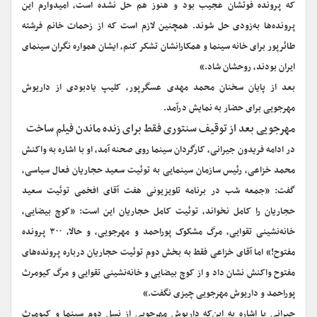
که پرونده فوتشان عجیب بود و هنوز هم حل نشده است، امیدوارم این
پرونده‌ها به‌زودی حل شوند. همچنین لازم است که از زحمات خانم فرشته
طائرپور برای خانه سینما و همکارانشان تشکر کنم، ایشان همواره نگران سینمای
ایران بودند، روحشان شاد.»
بعد از پایان سخنان محمد مهدی عسگرپور، کلیپ یادبودی از داریوش
مهرجویی برای حضار به نمایش درآمد.
مهرجویی بعد از توقیف سنتوری فقط برای زنده ماندن فیلم ساخت
در ادامه فریدون جیرانی، کارگردان سینما روی صحنه آمد، او با اشاره به واکنش
محمد خزاعی، رئیس سازمان سینمایی به توئیت سعید حجاریان فعال سیاسی،
گفت: «جمعه شب در برنامه تلویزیونی هفت آقای افخمی توئیت سعید
حجاریان را کامل نخواند، توئیت کامل حجاریان این است: «کوچ بیضایی،
خانه‌نشینی تقوایی، مرگ مشکوک پوراحمد و مهرجویی، و حالا، ۳۰۰ پرونده
مفتوح!» اما آقای خزاعی فقط به بخش دوم توئیت حجاریان درباره پرونده‌های
مفتوح واکنش نشان داد و از کوچ بیضایی و خانه‌نشینی تقوایی و مرگ کیومرث
پوراحمد و داریوش مهرجویی چیزی نگفت.»
جیرانی با اشاره به این‌که داریوش مهرجویی از نسل دوم سینما و کیومرث