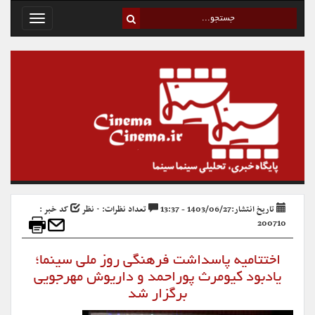
Toggle
avigation
تاریخ انتشار:1403/06/27 - 13:37
تعداد نظرات: ۰ نظر
کد خبر :
200710
اختتامیه پاسداشت فرهنگی روز ملی سینما؛
یادبود کیومرث پوراحمد و داریوش مهرجویی
برگزار شد