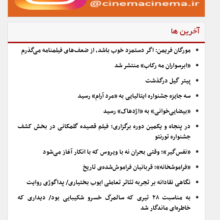
آخرین ها
مورگان فریمن: اگر دستمزد خوب باشد، از ضعف‌های فیلمنامه می‌گذرم
«ابرسواران مه رکاب» منتشر شد
پیتر گیل درگذشت
سه جایزه جشنواره ایتالیایی به «مرد آرام» رسید
«بیضایی‌خوانی» به «اژدهاک» رسید
در پنجاه و یکمین دوره برگزاری؛ فیلم قصیده گلمکانی در بخش کشف
جشنواره تورنتو
«نفس‌گیر»؛ وقتی بحران نه با ویروس که با انکار آغاز می‌شود
«فراموشخانه»؛ قربانیان فراموش‌شده‌ی تاریخ
نگاهی نقادانه بر تجربه تئاتر تعاملی ایوب بختیاری/ پداگوژی روایت
به مناسبت ۲۸ تیری که سالمرگ خسرو شکیبایی بود/ دیداری که
خاطره‌ای ماندگار شد