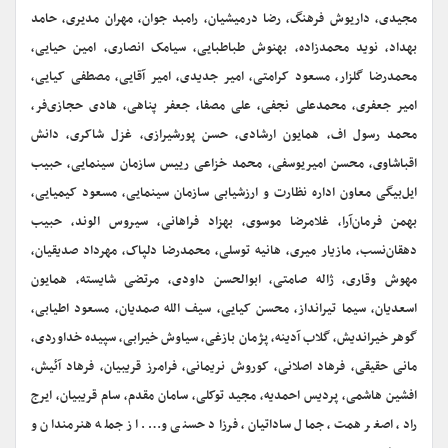
مجیدی، داریوش فرهنگ، رضا درمیشیان، رامبد جوان، مهران مدیری، حامد
بهداد، نوید محمدزاده، بهنوش طباطبایی، سیامک انصاری، امین حیایی،
محمدرضا گلزار، مسعود کرامتی، امیر جدیدی، امیر آقایی، مصطفی کیایی،
امیر جعفری، محمدعلی نجفی، علی مصفا، جعفر پناهی، هادی حجازی‌فر،
محمد رسول اف، همایون ارشادی، حسن پورشیرازی، غزل شاکری، دانش
اقباشاوی، محسن امیریوسفی، محمد خزاعی رییس سازمان سینمایی، حبیب
ایل‌بیگی معاون اداره نظارت و ارزشیابی سازمان سینمایی، مسعود کیمیایی،
بهمن فرمان‌آرا، غلامرضا موسوی، بهزاد فراهانی، سیروس الوند، حبیب
دهقان‌نسب، مازیار میری، هانیه توسلی، محمدرضا دلپاک، مهرداد صدیقیان،
مهوش وقاری، ژاله صامتی، ابوالحسن داودی، مرتضی شایسته، همایون
اسعدیان، سیما تیرانداز، محسن کیایی، سیف الله صمدیان، مسعود اطیابی،
گوهر خیراندیش، گلاب آدینه، پژمان بازغی، سیاوش خیرابی، سپیده خداوردی،
مانی حقیقی، فرهاد اصلانی، کوروش نریمانی، فرامرز قریبیان، فرهاد آئیش،
افشین هاشمی، پردیس احمدیه، مجید توکلی، سامان مقدم، سام قریبیان، ایرج
راد، اصغر همت، جمال ساداتیان، فرزاد حسنی و…. از جمله هنرمندان و