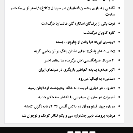
نگاهی به بازی محسن قصابیان در سریال «کلاغ»/ استراتژی مکث و
سکوت
فوت یکی از برندگان اسکار؛ گلن هانسارد درگذشت
کاوه کاویان درگذشت
«روسری آبی»؛ فرا رفتن از چارچوب بسته
«جای دندان پلنگ»؛ جای دندان پلنگ بر تن زخمی گربه
۲۰ سریال غیرانگلیسی‌زبان برگزیده سال‌های اخیر
اکبر عبدی؛ پدیده کم‌نظیر بازیگری در سینمای ایران
«سامی» به ایتالیا می‌رود
«غروب در دیاری غریب» به خانه اردیبهشت اودلاجان رسید
تغییرات در سازمان سینمایی با انتشار سه حکم جدید
درباره چهار فیلم موفق در باکس آفیس ۲۰۲۶/ نابودگران کلیشه
مرضیه برومند دبیر جشنواره سی و یکم تئاتر کودک و نوجوان شد