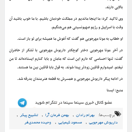
بالایی دارند.
وی تاکید کرد: ما اینجا ماندیم در مملکت خودمان باشیم. با ما خوب باشید آن
وقت با اسراییل و رژیم صهیونسیتی هم می‌جنگیم.
او خطاب به مونا مهرجویی هم گفت که آغوش ما همیشه برای تو باز است.
در آخر مونا مهرجویی دختر کوچکتر داریوش مهرجویی با تشکر از حاضران
گفت: تنها احساسی که دارم این است که مامان و بابا کنارم ایستاده‌اند تا من
نیفتم. امیدوارم قاتلین زودتر پیدا شوند.‌ به قول بابا قاتلین بین ما هستند.
در ادامه پیکر داریوش مهرجویی و همسرش به قطعه هنرمندان بدرقه شد.
منبع: ایسنا
برچسب‌ها:
,
,
,
بهرام رادان
بهمن فرمان آرا
تشییع پیکر
,
,
داریوش مهرجویی
مسعود کیمیایی
وحیده محمدی‌فر