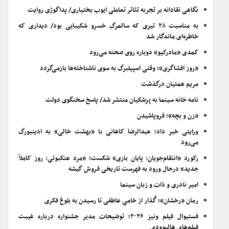
نگاهی نقادانه بر تجربه تئاتر تعاملی ایوب بختیاری/ پداگوژی روایت
به مناسبت ۲۸ تیری که سالمرگ خسرو شکیبایی بود/ دیداری که
خاطره‌ای ماندگار شد
کمدی «مادرکیو» دوباره روی صحنه می‌رود
«روز افشاگری»؛ وقتی اسپیلبرگ به سوی ناشناخته‌ها بازمی‌گردد
مریم همتیان درگذشت
نامه خانه سینما به پزشکیان منتشر شد/ پاسخ سخنگوی دولت
«زن و بچه»؛ فروپاشیدن
ورایتی خبر داد؛ عبدالرضا کاهانی با «بهشت خالی» به ادینبورگ
می‌رود
رکورد «انتقام‌جویان: پایان بازی» شکست؛ «مرد عنکبوتی: روز کاملاً
جدید» درحال ورود به فهرست تاریخی فروش گیشه
امیر نادری و ذات و زبان سینما
رمان «رخشان»؛ گُذار از خامیِ عاطفی تا رسیدن به بلوغ فکری
فستیوال فیلم ونیز ۲۰۲۶؛ توضیحات مدیر جشنواره درباره غیبت
فیلم‌های هالیوودی