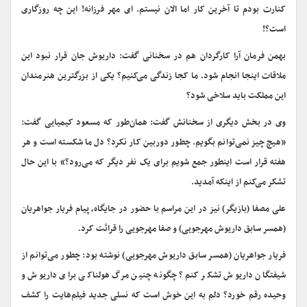
کنارت بودم تا آخرین کار اما الان نیستم. ای مهر فرزانه! این چه روزگاری
است؟!
بهمن فرمان آرا کارگردان هم در سخنانی گفت: داریوش جان قرار نبود این
ملاقات اینجا انجام شود. ما کجا زندگی می‌کنیم؟ یکی از بزرگترین هنرمندان
این مملکت باید سلاخی شود؟
وی در بخش دیگری از سخنانش گفت: همان‌طور که مسعود کیمیایی گفت:
«هیچ چیز نمی‌توانم بگویم. چطور دوربین کار نکرد؟ دل ما شکسته است و هر
هفته قرار است اینطور جمع شویم برای یک نفر دیگر که می‌رود؟» با این حال
تشکر می‌کنم از اینکه آمدید.
علی مصفا (بازیگر) نیز در این مراسم با حضور در جایگاه، پیام فریار جواهریان
(همسر سابق داریوش مهرجویی) و صفا مهرجویی را قرائت کرد.
فریار جواهریان (همسر سابق داریوش مهرجویی) نوشته بود: چطور می‌توانم از
شیفتگان داریوش تشکر کنم؟ چگونه چنین مرگ هولناکی برای داریوش و
وحیده رقم خورد؟ دلم به این خوش است که نسلی جدید فیلم‌هایت را کشف