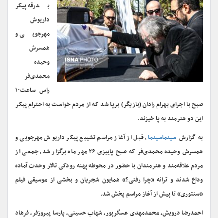
بدرقه پیکر
داریوش
مهرجویی و
همسرش
وحیده
محمدی‌فر
راس ساعت۱۰
صبح با اجرای بهرام رادان (بازیگر) برپا شد که از مردم خواست به احترام پیکر
این دو هنرمند به پا خیزند.
به گزارش
سینماسینما
، قبل از آغاز مراسم تشییع پیکر داریوش مهرجویی و
همسرش وحیده محمدی‌فر که صبح پاییزی ۲۶ مهر ماه برگزار شد، جمعی از
مردم علاقه‌مند و هنرمندان با حضور در محوطه پهنه رودکی تالار وحدت آماده
وداع شدند و ترانه «چرا رفتی؟» همایون شجریان و بخشی از موسیقی فیلم
«سنتوری» تا پیش از آغاز مراسم پخش شد.
احمدرضا درویش، محمدمهدی عسگرپور، شهاب حسینی، پارسا پیروزفر، فرهاد