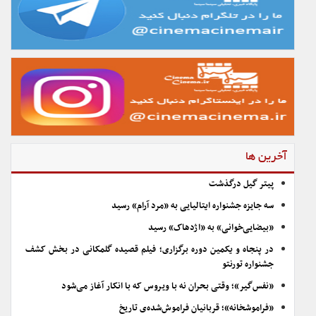
آخرین ها
پیتر گیل درگذشت
سه جایزه جشنواره ایتالیایی به «مرد آرام» رسید
«بیضایی‌خوانی» به «اژدهاک» رسید
در پنجاه و یکمین دوره برگزاری؛ فیلم قصیده گلمکانی در بخش کشف
جشنواره تورنتو
«نفس‌گیر»؛ وقتی بحران نه با ویروس که با انکار آغاز می‌شود
«فراموشخانه»؛ قربانیان فراموش‌شده‌ی تاریخ