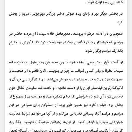
شناسایی و مجازات شوند.
در بخشی دیگر بهرام رادان پیام صوتی دختر بزرگتر مهرجویی، مریم را پخش
کرد.
همچنین در ادامه‌ مرضیه برومند، مدیرعامل خانه سینما از مردم حاضر در
مراسم که خواستار محاکمه قاتلان بودند، درخواست کرد که با آرامش و احترام
بگذارند مراسم برگزار شود.
او گفت: قرار بود پیامی نوشته شود تا من به عنوان مدیرعاملِ بدبختِ خانه
سینما بخوانم ولی کسی نتوانست چیزی بنویسد. الان قاصرم از صحبت و
عظمت دردی که خانه سینما به دوش می‌کشد. ما کارگردانی بزرگ و
تأثیرگذارترین فیلمساز ایران را از دست دادیم. او باعث شد سازمان انتقال خون
تاسیس شود آن هم در شرایطی که فیلم «دایره مینا» دو، سه سال ممنوع از
پخش بود. فیلم «گاو» نیز همین طور بود. از مسئولان برای همراهی در این
مراسم و مراسم آتیلا پسیانی قدردانی می‌کنم و از آنها می‌خواهم شرایط فعالیت
جوان‌های سینما را فراهم کنید. از این‌ها (جوانان سینماگر) نترسید. ‌بگذارید
کارشان را بکنند. آستانه درد هنرمندان کم است ولی سیاستمداران آستانه تحمل