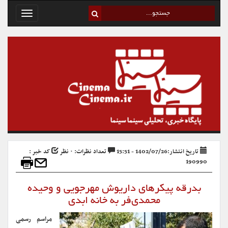
Toggle
avigation
تاریخ انتشار:1402/07/26 - 15:51
تعداد نظرات: ۰ نظر
کد خبر :
190990
بدرقه پیکرهای داریوش مهرجویی و وحیده
محمدی‌فر به خانه ابدی
مراسم رسمی