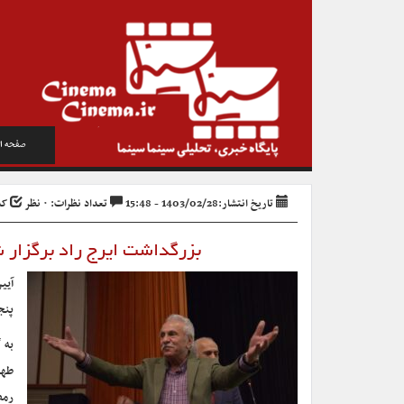
صفحه ا
تاریخ انتشار:1403/02/28 - 15:48
تعداد نظرات: ۰ نظر
کد خ
بزرگداشت ایرج راد برگزار ش
آیی
پنجشنبه ۲۷ اردیبهشت
به 
طهم
رمض