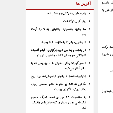
ار داشتم
آخرین ها
ز دور به
«ابرسواران مه رکاب» منتشر شد
پیتر گیل درگذشت
سه جایزه جشنواره ایتالیایی به «مرد آرام»
رسید
«بیضایی‌خوانی» به «اژدهاک» رسید
فتم برکت
در پنجاه و یکمین دوره برگزاری؛ فیلم قصیده
 را شروع
گلمکانی در بخش کشف جشنواره تورنتو
«نفس‌گیر»؛ وقتی بحران نه با ویروس که با
انکار آغاز می‌شود
دم.
«فراموشخانه»؛ قربانیان فراموش‌شده‌ی تاریخ
نگاهی نقادانه بر تجربه تئاتر تعاملی ایوب
بختیاری/ پداگوژی روایت
در نهایت که نشد، اکبر عبدی را
به مناسبت ۲۸ تیری که سالمرگ خسرو
شکیبایی بود/ دیداری که خاطره‌ای ماندگار
شد