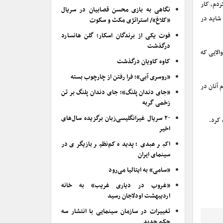
ردم، کار
نگاهی به بازی محسن قصابیان در سریال
شاید در
«کلاغ»/ استراتژی مکث و سکوت
فوت یکی از برندگان اسکار؛ گلن هانسارد
درگذشت
الایی که
کاوه کاویان درگذشت
«روسری آبی»؛ فرا رفتن از چارچوب بسته
 آنان در
«جای دندان پلنگ»؛ جای دندان پلنگ بر تن
زخمی گربه
۲۰ سریال غیرانگلیسی‌زبان برگزیده سال‌های
اخیر
اکبر عبدی؛ پدیده کم‌نظیر بازیگری در
سینمای ایران
«سامی» به ایتالیا می‌رود
«غروب در دیاری غریب» به خانه
اردیبهشت اودلاجان رسید
تغییرات در سازمان سینمایی با انتشار سه
حکم جدید