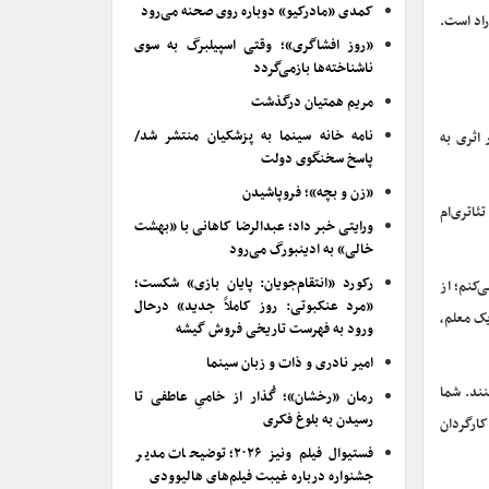
کمدی «مادرکیو» دوباره روی صحنه می‌رود
راد است.
«روز افشاگری»؛ وقتی اسپیلبرگ به سوی
ناشناخته‌ها بازمی‌گردد
مریم همتیان درگذشت
نامه خانه سینما به پزشکیان منتشر شد/
لویزیون نیز بیان کرد: همیشه از حمایت‌های ایرج راد بهره بردم و اعتماد وی باعث شد بهتر و بهتر شوم. سال ۸۰ در اثری به
پاسخ سخنگوی دولت
«زن و بچه»؛ فروپاشیدن
ر تئاتری‌ام
ورایتی خبر داد؛ عبدالرضا کاهانی با «بهشت
خالی» به ادینبورگ می‌رود
رکورد «انتقام‌جویان: پایان بازی» شکست؛
ی تئاتر را کتابت می‌کنم؛ از
«مرد عنکبوتی: روز کاملاً جدید» درحال
ه عنوان یک معلم،
ورود به فهرست تاریخی فروش گیشه
امیر نادری و ذات و زبان سینما
نند. شما
رمان «رخشان»؛ گُذار از خامیِ عاطفی تا
رسیدن به بلوغ فکری
کارگردان
فستیوال فیلم ونیز ۲۰۲۶؛ توضیحات مدیر
جشنواره درباره غیبت فیلم‌های هالیوودی