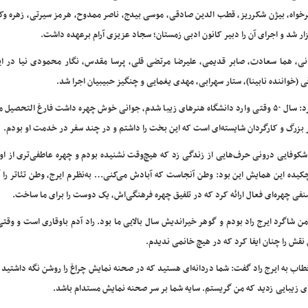
خواه، بیژن شکرریز، قطب الدین صادقی، موسی بیدج، ناصر ممدوح، هرمز سیرتی، زهره وک
زار شد و اجرای آن را دبیر کانون ادبی زمستان؛ سجاد عزیزی آرام برعهده داشت.
نی، هما سعادت، صابر قدیمی، علیرضا مرتضی قلی، پرسا مقدس، نگار محمودی نیا در این
واننده نابینا)، ستار سهرابی، مهدی یغمایی و چنگیز حبیبیان اجرا شد.
قطب الدین صادقی، بازیگر و کارگردان تئاتر در این برنامه عنوان کرد: سال ۵۰ وقتی وارد دانشگاه هنرهای زیبا شدم، جوانی خوش چهره داشت فارغ ال
ر بزرگ و کارگردان شایسته‌ای است که این بخت را داشتم و در چند سفر در خدمت او بودم‌.
شکوفایی درونی حرف‌هایی از زندگی زد که هیچ‌وقت نشنیده بودم و چهره عاطفی‌تری از او 
ده این همایش این بود: وطن آنجاست که آبادش می‌کنی… به‌نظرم ایرج، وطن تئاتر را آب
صنفی چهره‌ای فعال ارائه کرد که در تلفیق چهره فرهنگی‌اش، یک دوست را برای ما ساخت.
من شاگرد ایرج راد بودم و گوهر خیراندیش سال بالایی ما بود. راد آدم باوقاری است و وق
قش را چنان ایفا کرد که در هیچ خانمی ندیدم.
خطاب به ایرج راد گفت: شما دردانه‌ای هستید که در صحنه نمایش چراغ را روشن نگه داشتید و
ی زیبایی زدید که من گریستم. سایه شما بر سر صحنه نمایش مستدام باشد.