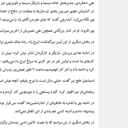
علی دهکردی، مدیرعامل خانه سینما و بازیگر سینما و تلویزیون نیز
در کنارشان جلوی دوربین باشم. او سال‌ها با مشقت در دفاع از اهدا
وی نگاه می‌کرد. آبدارچی گفت که چای خوردن آقای راد را می‌بینم،
وی افزود: او در کنار بزرگانی همچون علی نصیریان از آخرین میراث‌دار
در بخش دیگری از این آیین بزرگداشت ایرج راد، رضا بابک شعری برای
در ادامه هادی مرزبان، بازیگر و کارگردان تئاتر بیان کرد: بیش از 
کارهای ما است و اولین نفر در هر کاری به سراغ ایرج راد می‌رفتم
کرد و ادامه داد و آخر کار فهمیدیم ساعت ۳ ظهر همان‌روز پدرش را به خاک سپرده بود. او بی‌دلیل ایرج راد نشده است.
اسماعیل خلج نیز گفت: خیلی سال است با ایرج رفیقم. آنچه عیان اس
رمضانی‌فر نیز اظهار کرد: گاو و پستچی را با مهرجویی کار کردم و 
پیشنهاد دادم و البته کسی هم یادی از این اتفاق نمی‌کند.
در بخش دیگری از این مراسم که به همت کانون ادبی زمستان برگزار ش