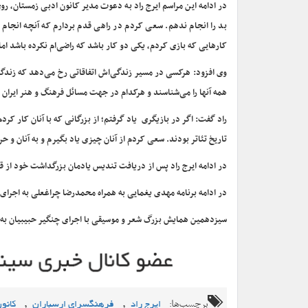
در ادامه این مراسم ایرج راد به دعوت مدیر کانون ادبی زمستان،
بد را انجام ندهم. سعی کردم در راهی قدم بردارم که آنچه انجام
کارهایی که بازی کردم، یکی دو کار باشد که راضی‌ام نکرده باشد اما
وی افزود: هرکسی در مسیر زندگی‌اش اتفاقاتی رخ می‌دهد که زندگی 
همه آنها را می‌شناسند و هرکدام در جهت مسائل فرهنگ و هنر ایران بو
راد گفت: اگر در بازیگری یاد گرفتم؛ از بزرگانی که با آنان کار کردم
تاریخ تئاتر بودند. سعی کردم از آنان چیزی یاد بگیرم و به آنان و ح
در ادامه ایرج راد پس از دریافت تندیس یادمان بزرگداشت خود از قطب الدین ص
در ادامه برنامه مهدی یغمایی به همراه محمدرضا چراغعلی به اجرای م
سیزدهمین همایش بزرگ شعر و موسیقی با اجرای چنگیر حبیبیان به پ
برچسب‌ها:
,
,
ایرج راد
فرهنگسرای ارسباران
کانو