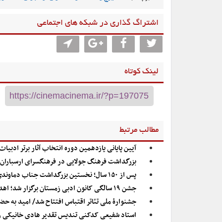
اشتراگ گذاری در شبکه های اجتماعی
لینک کوتاه
مطالب مرتبط
آیین پایانی یازدهمین دوره‌ انتخاب آثار برتر ادبی
بزرگداشت فرهنگ جولایی در فرهنگسرای ارسباران
پس از ۱۵۰ سال؛ نخستین بزرگداشت جناب دماوندی برگزار می‌شود
جشن ۱۹ سالگی کانون ادبی زمستان برگزار شد؛ اهدای مدال سال به شهره سلطانی و مهدی یغمایی/ ایرج مهدیان تجلیل شد
جشنوارۀ ملی تئاتر اقتباس افتتاح شد/ امید به حضو
استاد شفیعی کدکنی تندیس تقدیر هادی خانیکی ر