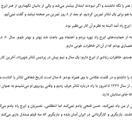
 را نگه داشتند و اگر نبودند ابتذال بیشتر می‌شد و یکی از بانیان نگهداری از هنر ایرج 
رج راد آمد البته به نظرم آن کار بی‌نظیر بود.
شهره سلطانی، بازیگر سینما، تئاتر و ت
 همبازی بودم که از آن اثر خاطرات خوبی دارم.
۵ سال است با ایرج راد همراه هستم. خاطرات زیادی از ایرج دارم؛ یک سال و نیم پیش در پردیس تئاتر شهرزاد، آخرین کا
بیژن شکرریز نیز اظهار کرد: سالیان سال دوستی و شاگردی ایرج راد را داشتم و در قامت عکاس با وی همراه بودم. ۵ سال است تاریخ شفاه
بانو صابری تا زنده‌یاد کشاورز و… و گفت‌وگویی هم با ایرج راد دارم. از سال ۱۳۳۷ تا امروز با راد درباره تئاتر حرف زدیم و وقتی روبروی او می‌نشینم ب
که جای ستایش دارد.
ز من یاد نمی‌کند. حسن فتحی یادم نمی‌کند اما انتظامی، نصیریان و ایرج راد یادم می‌ک
ند. بازیگری و کارگردانی در ایران آسان شده و بازیگری که سه فیلم مبتذل بازی می‌کند 