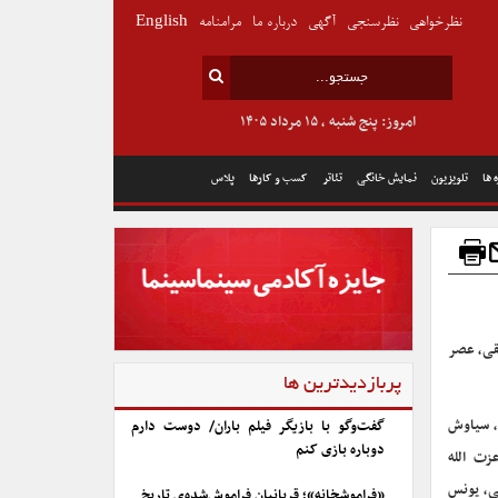
نظرخواهی
نظرسنجی
آگهی
درباره ما
مرامنامه
English
امروز: پنج شنبه , ۱۵ مرداد ۱۴۰۵
 ها
تلویزیون
نمایش خانگی
تئاتر
کسب و کارها
پلاس
قی، عصر
پربازدیدترین ها
، سیاوش
گفت‌وگو با بازیگر فیلم باران/ دوست دارم
دوباره بازی کنم
زت الله
لی، یونس
«فراموشخانه»؛ قربانیان فراموش‌شده‌ی تاریخ