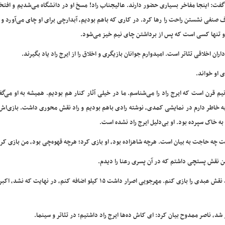
 گفت: اینجا مفاخر بسیاری حضور دارند. عالیجناب راد! مسخ او در دانشگاه می‌شدیم و افتخ
ف صنفی نشستن راحت را رها کرد. در کاری که باهم بودیم، آبدارچی برای او چای می‌آورد و ا
 او تنها کسی است که پس از برداشتن چای نیم خیز می‌شود.
ان اخلاقی تئاتر است. امیدوارم جوانان بازیگری و اخلاق را از ایرج راد یاد بگیرند.
 او خواند.
نیم قرن است که ایرج راد را می‌شناسم. ما در خیلی آثار کنار هم بودیم. همیشه به او می‌گ
. به خاطر دارم در نمایشی کمدی، نوشته رادی باهم بودیم و راد نقش محوری داشت. بازی‌اش
ت چه حاجت به بیان است. هرچه شاهزاده بود، او بازی کرد؛ هرچه قهوه‌چی بود، من بازی کر
من نقش پستچی داشتم که در آن پسری رعنا را دیدم.
در ادامه وی با اشاره به خاطره‌ای از اجاره‌نشین‌ها، گفت: من قرار بود نقش عبدی را بازی کنم. مهرجویی اصرار داشت ۱۵ کیلو اضافه کنم، 
د، ناصر ممدوح بیان کرد: ای کاش ده‌ها ایرج راد داشتیم؛ در تئاتر و سینما.