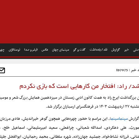
صلی
خبر
گزارش
نقد / یادداشت
گفت و گو
سینمای جهان
عکس
فیلم و صدا
نوستالژی
چهره
بر : 197075
د/ راد: افتخار من کارهایی است که بازی نکردم
ن بزرگداشت ایرج راد به همت کانون ادبی زمستان در سیزدهمین همایش بزرگ شعر و موسی
 ۱۴۰۳ در فرهنگسرای ارسباران برگزار شد.
گزارش
سینماسینما
، این مراسم با حضور چهره‌هایی همچون گوهر خیراندیش، هادی مرزبان
ورث، علی دهکردی، اسدالله شعبانی، چراغعلی، سعید امیرسلیمانی، اسماعیل خلج، ع
انی، فرزانه نشاط‌خواه، جمشید جهان‌زاده، شهره سلطانی، محمد رحمانیان، ابوالفضل جلی