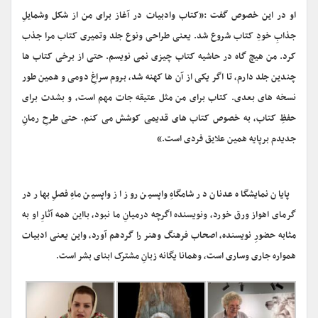
او در این خصوص گفت :«کتاب وادبیات در آغاز برای من از شکل وشمایلِ
جذابِ خودِ کتاب شروع شد. یعنی طراحی ونوع جلد وتمیری کتاب مرا جذب
کرد. من هیچ گاه در حاشیه کتاب چیزی نمی نویسم. حتی از برخی کتاب ها
چندین جلد دارم، تا اگر یکی از آن ها کهنه شد، بروم سراغِ دومی و همین طور
نسخه های بعدی. کتاب برای من مثل عتیقه جات مهم است، و بشدت برای
حفظِ کتاب، به خصوص کتاب های قدیمی کوشش می کنم. حتی طرحِ رمانِ
جدیدم برپایه همین علایق فردی است.»
پایان نمایشگاه عدنان در شامگاهِ واپسین روز از واپسین ماهِ فصلِ بهار در
گرمای اهواز ورق خورد، ونویسنده اگرچه درمیانِ ما نبود، بااین همه آثارِ او به
مثابه حضورِ نویسنده، اصحاب فرهنگ وهنر را گردهم آورد، واین یعنی ادبیات
همواره جاری وساری است، وهمانا یگانه زبانِ مشترک ابنای بشر است.