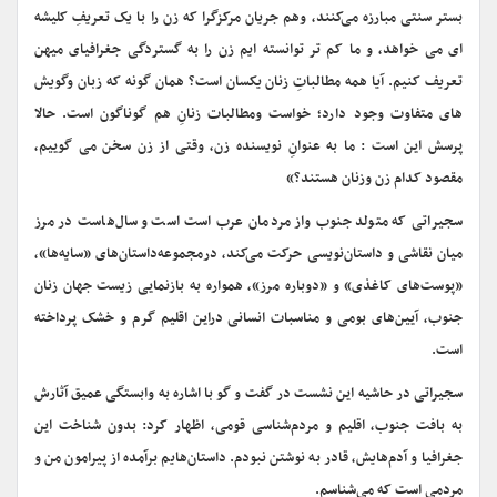
بستر سنتی مبارزه می‌کنند، وهم جریان مرکزگرا که زن را با یک تعریفِ کلیشه
ای می خواهد، و ما کم تر توانسته ایم زن را به گستردگی جغرافیای میهن
تعریف کنیم. آیا همه مطالباتِ زنان یکسان است؟ همان گونه که زبان وگویش
های متفاوت وجود دارد؛ خواست ومطالبات زنانِ هم گوناگون است. حالا
پرسش این است : ما به عنوانِ نویسنده زن، وقتی از زن سخن می گوییم،
مقصود کدام زن وزنان هستند؟»
سجیراتی که متولد جنوب واز مردمان عرب است است و سال‌هاست در مرز
میان نقاشی و داستان‌نویسی حرکت می‌کند، درمجموعه‌داستان‌های «سایه‌ها»،
«پوست‌های کاغذی» و «دوباره مرز»، همواره به بازنمایی زیست جهان زنان
جنوب، آیین‌های بومی و مناسبات انسانی دراین اقلیم گرم و خشک پرداخته
است.
سجیراتی در حاشیه این نشست در گفت و گو با اشاره به وابستگی عمیق آثارش
به بافت جنوب، اقلیم و مردم‌شناسی قومی، اظهار کرد: بدون شناخت این
جغرافیا و آدم‌هایش، قادر به نوشتن نبودم. داستان‌هایم برآمده از پیرامون من و
مردمی است که می‌شناسم.