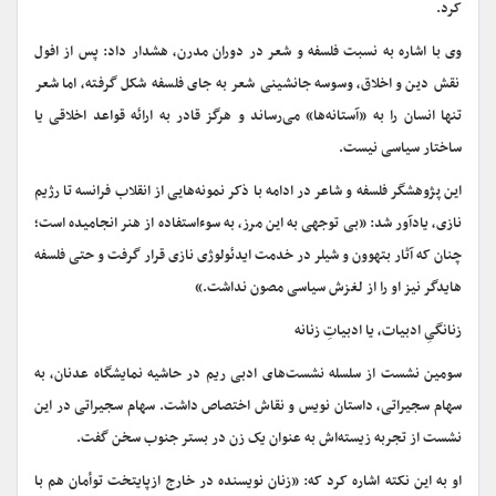
کرد.
وی با اشاره به نسبت فلسفه و شعر در دوران مدرن، هشدار داد: پس از افول
نقش دین و اخلاق، وسوسه جانشینی شعر به جای فلسفه شکل گرفته، اما شعر
تنها انسان را به «آستانه‌ها» می‌رساند و هرگز قادر به ارائه قواعد اخلاقی یا
ساختار سیاسی نیست.
این پژوهشگر فلسفه و شاعر در ادامه با ذکر نمونه‌هایی از انقلاب فرانسه تا رژیم
نازی، یادآور شد: «بی توجهی به این مرز، به سوءاستفاده از هنر انجامیده است؛
چنان که آثار بتهوون و شیلر در خدمت ایدئولوژی نازی قرار گرفت و حتی فلسفه
هایدگر نیز او را از لغزش سیاسی مصون نداشت.»
زنانگیِ ادبیات، یا ادبیاتِ زنانه
سومین نشست از سلسله نشست‌های ادبی ریم در حاشیه نمایشگاه عدنان، به
سهام سجیراتی، داستان نویس و نقاش اختصاص داشت. سهام سجیراتی در این
نشست از تجربه زیسته‌اش به عنوان یک زن در بستر جنوب سخن گفت.
او به این نکته اشاره کرد که: «زنان نویسنده در خارج ازپایتخت توأمان هم با