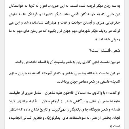
به سه زبان دیگر ترجمه شده است. به این صورت، اهواز نه تنها به خوانندگان
این جایی که به خوانندگان اقصی نقاط دیگر کشورها و فرهنگ ها به عنوان
جغرافیایی مرزی و آبستن حوادث و نفت و مبارزات شناسانده شد و این می
تواند در ردیف دیگر شهرهای مهم جهان قرار بگیرد که در رمان های مهم به ما
معرفی شده اند.»
شعر، فلسفه است؟
دومین نشستِ ادبی گالری ریم به شعر ونسبتِ آن با فلسفه اختصاص یافت.
در این نشست عبدالله محسین، شاعر و دانش آموخته فلسفه به جریان سازی
اندیشه فلسفی در شعرِ معاصرِ جهان پرداخت.
او گفت: «با واکاوی سه استدلال افلاطون علیه شاعران – شامل دوری از حقیقت،
غلبه احساس بر عقل، و ناآگاهی شاعر از فرجام سخن – تأکید و اظهار کرد:
فلسفه و شعر هیچگاه جای یکدیگر را نمی‌گیرند و تاریخ نشان داده که انتظار
نجات بخشی از هنر، به سوءاستفاده های ایدئولوژیک و فجایع انسانی انجامیده
است.»