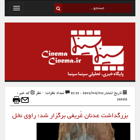
Toggle
avigation
تاریخ انتشار:1405/04/02 - 15:35
تعداد نظرات: ۰ نظر
کد خبر :
216111
بزرگداشت عدنان غُریفی برگزار شد؛ راوی نخل