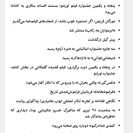
پنجاه و یکمین جشنواره فیلم تورنتو؛ مستند افسانه سالاری به کانادا
می‌رود
مورگان فریمن: اگر دستمزد خوب باشد، از ضعف‌های فیلمنامه می‌گذرم
«ابرسواران مه رکاب» منتشر شد
پیتر گیل درگذشت
سه جایزه جشنواره ایتالیایی به «مرد آرام» رسید
«بیضایی‌خوانی» به «اژدهاک» رسید
در پنجاه و یکمین دوره برگزاری؛ فیلم قصیده گلمکانی در بخش کشف
جشنواره تورنتو
«نفس‌گیر»؛ وقتی بحران نه با ویروس که با انکار آغاز می‌شود
«فراموشخانه»؛ قربانیان فراموش‌شده‌ی تاریخ
نگاهی نقادانه بر تجربه تئاتر تعاملی ایوب بختیاری/ پداگوژی روایت
به مناسبت ۲۸ تیری که سالمرگ خسرو شکیبایی بود/ دیداری که
خاطره‌ای ماندگار شد
کمدی «مادرکیو» دوباره روی صحنه می‌رود