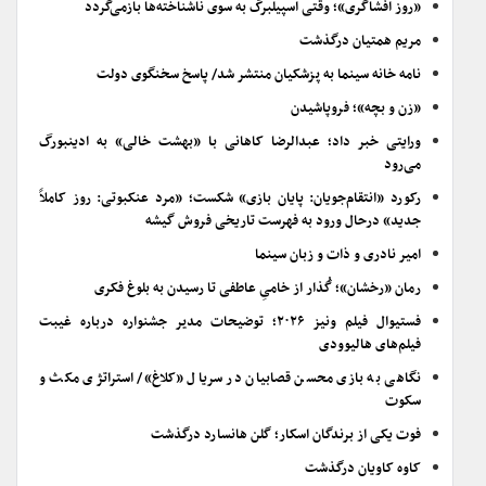
«روز افشاگری»؛ وقتی اسپیلبرگ به سوی ناشناخته‌ها بازمی‌گردد
مریم همتیان درگذشت
نامه خانه سینما به پزشکیان منتشر شد/ پاسخ سخنگوی دولت
«زن و بچه»؛ فروپاشیدن
ورایتی خبر داد؛ عبدالرضا کاهانی با «بهشت خالی» به ادینبورگ
می‌رود
رکورد «انتقام‌جویان: پایان بازی» شکست؛ «مرد عنکبوتی: روز کاملاً
جدید» درحال ورود به فهرست تاریخی فروش گیشه
امیر نادری و ذات و زبان سینما
رمان «رخشان»؛ گُذار از خامیِ عاطفی تا رسیدن به بلوغ فکری
فستیوال فیلم ونیز ۲۰۲۶؛ توضیحات مدیر جشنواره درباره غیبت
فیلم‌های هالیوودی
نگاهی به بازی محسن قصابیان در سریال «کلاغ»/ استراتژی مکث و
سکوت
فوت یکی از برندگان اسکار؛ گلن هانسارد درگذشت
کاوه کاویان درگذشت