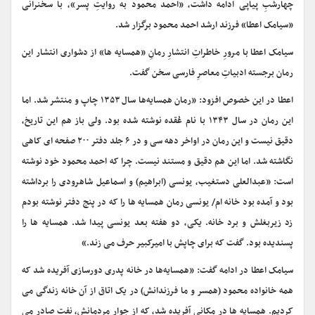
چهارشبِ پیاپی ادامه داشت، «احمد محمود به روایتِ پسر»، با سخنرانی
«سیامک اعطا» فرزند ارشد احمد محمود برگزار شد.
سیامک اعطا با مرورِ خاطراتِ انتشارِ رمانِ «همسایه ها» از دشواری انتشار این
رمان برجسته ادبیاتِ معاصرِ فارسی سخن گفت.
اعطا در این خصوص افزود: «رمان همسایه‌ها سال ۱۳۵۳ چاپ و منتشر شد. اما
این رمان در سال ۱۳۴۳ با نام عُقده نوشته شده بود. ولی باز هم این تاریخ،
دقیق نیست و این رمان در اواخر دهه سی و در ۶ جلد دفتر ۲۰۰ صفحه ای کاهی
نگاشته شد. اما این هم دقیق و مستند نیست. چرا که احمد محمود خود نوشته
است: «عبدالعلی دستغیب، یونسی (ابراهیم) و اسماعیل شاهرودی را برداشته
بود و آمده بود خانه ام/ یونسی رمان همسایه ها را که در پنج دفتر نوشته بودم
زد زیربغلش و برد خانه. یکی، دو هفته بعد یونسی پیدا شد. همسایه ها را
پسندیده بود. گفت که برای چاپش با امیرکبیر حرف می زند.»
سیامک اعطا در ادامه گفت: «همسایه‌ها در خانه پدری دورسازی آفریده شد که
همه خانواده محمود (همسر و ما فرزندانش) در یک اتاق از آن خانه زندگی می
کردیم. همسایه ها در مکانی آفریده شد، که از جوار مردمانش، نفت صادر می