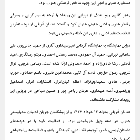
دستاورد هنری و ادبی این چهره شاخص فرهنگی جنوب بود.
مدیر گالری ریم، هدف از برپایی این رویداد را توجه به بوم‌ گرایی و معرفی
مفاخر هنری و ادبی جنوب عنوان کرد و گفت: عدنان غُریفی از برجسته‌ترین
شخصیت‌های ادبی و هنری این خطه محسوب می‌شود.
دراین نمایشگاه به نمایشگاه‌ گردانی امیرعبیداوی آثاری از حمید جانی‌پور، علی
سلطانی تهرانی، حمید آل حمودی، محمد رمضان احمدی، میثم رستگاری، امید
فاضلی، رضا هادی‌زاده و احمد سعدونی ارائه شده است، وسامی غریفی، نوال
شریفی، رسول حق‌جو، قاسم آل کثیر، محمدامین قنبری، باسم حمادی، حوریه
جرفی، هادی سعیداوی‌نژاد، اعظم کیان‌افراز، انتشارات افراز، اسماعیل
پورنصیری، آمنه عبیداوی، عرفان ریاحی پور و حسین سیاحی در برپایی این
رویداد مشارکت داشته‌اند.
عدنان غُریفی متولد ۱۲ خرداد ۱۳۲۳ و از پیشگامان جریان ادبیات مدرنیستی
جنوب در دهه چهل خورشیدی بود. او فعالیت خود را در عرصه‌های
داستان‌نویسی، شعر، ترجمه، نقد ادبی، گویندگی رادیو و فعالیت‌های اجتماعی
گسترش داد.