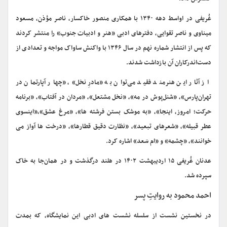
غُریفی در اواسط دهه ۱۳۴۰ با همکاری منصور خاکسار، ناصر مؤذن، مسعود
میناوی و ناصر تقوایی، دفترهای ادبی «هنر و ادبیات جنوب» را منتشر کردند
که پس از انتشار شماره نهم در سال ۱۳۴۶ با واکنش ساواک مواجه و تعدادی از
دست‌اندرکاران آن بازداشت شدند.
از آثار این هنرمند فقید می‌توان به «مادرِ نخل»، «چهار آپارتمان در
تهران‌پارس»، «شنل‌پوش در مه»، «نخل مشتعل»، «مردان در آفتاب»، «برنامه
حرکت؛ امروز، اینجا»، «به موشک بستن فرشته ها»، «مرغ عشق»،«اینسوی
عطر قبیله»، «شعرهای تبعید»، «نظارت دقیق قطارها»، «درخت ها آواز می
خوانند»، «چشمه» و «ام سَعد» اشاره کرد.
عدنان غُریفی ۱۵ اردیبهشت ۱۴۰۲ در هلند درگذشت و در همان‌جا به خاک
سپرده شد.
احمد محمود به روایتِ پسر
در نخستین نشست از سلسله نشست های ادبی این نمایشگاه، که بمدت