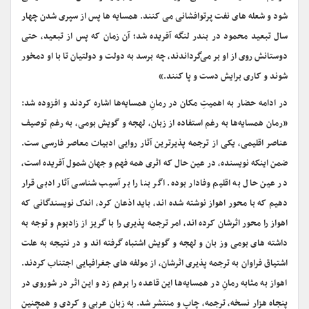
شود و شعله های نفت پرتوافشانی می کنند. همسایه ها پس از سپری شدن چهار
سال تبعید محمود در بندر لنگه آفریده شد؛ آن زمان که پس از تبعید، حتی
دوستانش روی از او بر می‌گرداندند، چه برسد به دولت و دولتیان تا با او دمخور
شوند و کاری برایش دست و پا کنند.»
در ادامه حضار به اهمیتِ مکان در رمانِ همسایه‌ها اشاره کردند و افزوده شد:
«رمان همسایه‌ها به رغم استفاده از زبان، لهجه و گویش بومی، به رغم توصیف
عناصر اقلیمی، یکی از ترجمه پذیرترین آثار روایی ادبیات معاصر فارسی ست.
ضمن اینکه نویسنده، در عین حال که اثری همه فهم و جهان شمول آفریده است،
در عین حال به اقلیم وفادار بوده. اگر بنا را بر آسیب شناسی آثار ادبی قرار
دهیم که با محور اهواز نوشته شده اند، باید اذعان کرد، اندک نویسندگانی که
اهواز را محور اثرشان کرده اند، امر ترجمه پذیری را با گریز از زادبوم و توجه به
داشته های بومی وز بان و لهجه و گویش اشتباه گرفته اند و در نتیجه به علت
اشتیاق فراوان به ترجمه پذیری اثرشان، از مولفه های جغرافیایی اجتناب کردند.
اهواز به مثابه رمانِ در همسایه‌ها این قاعده را برهم زد و این اثر در شوروی در
پنجاه هزار نسخه، ترجمه، چاپ و منتشر شد. به زبان عربی و کردی و همچنین