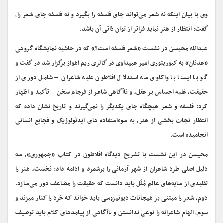
وی با بیان اینکه نه شعر می‌تواند جای فلسفه را بگیرد و نه فلسفه جای شعر را،
گفت: انتظار از هنر نباید فراتر از توان ذاتی آن باشد.
عبدالله محیسن در نشست «شعر فلسفه است؟» که در حاشیه نمایشگاه گروهی
«عدنان» به کیوریتوری امیر عبیداوی در گالری ریم اهواز برگزار شد در گفت و
گو با ایسنا با واکاوی سه استدلال افلاطون علیه شاعران – شامل دوری از
حقیقت، غلبه احساس بر عقل، و ناآگاهی شاعر از فرجام سخن – تأکید و اظهار
کرد: فلسفه و شعر هیچگاه جای یکدیگر را نمی‌گیرند و تاریخ نشان داده که
انتظار نجات بخشی از هنر، به سوءاستفاده های ایدئولوژیک و فجایع انسانی
انجامیده است.
محیسن در این نشست با تشریح دیدگاه افلاطون در کتاب «جمهوری»، سه
دلیل اصلی طرد شاعران از شهر آرمانی را برشمرد و ادامه داد: نخست، هنر را
تقلیدی از سایه‌های عالم مُثُل باید دانست که حقیقت را مضاعف دور می‌سازد.
دوم، شعر را مبتنی بر هیجانات دیونیزوسی باید خواند که خرد را کنار میزند و
سوم، الهام شاعرانه را نوعی ندانستن و ناآگاهی از پیامدهای کلام باید توصیف