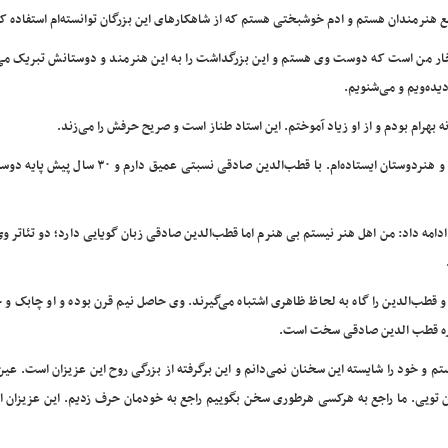
ع هنرمندان هستم و ادم خوشبختی هستم که از شاهکارهای این بزرگان توانسته‌ام استفاده ک
فتخار من است که دوست وی هستم و این بزرگداشت را به این هنرمند و دوستانش تبریک می‌
یده‌ویم و می‌شنویم.
بهرام بودم و از او زیاد آموختم. این استاد طناز است و صریح حرفش را می‌زند.
محمد جعفر یاحقی نیز اظهار کرد: خوشحالم دوشادوش هنرمندان و هنردوستان ایستاده‌ام. با قطب‌الدین صادقی 
 ادامه داد: من اهل هنر نیستم بی هنرم اما قطب‌الدین صادقی زبان گویایی دارد؛ دو تئاتر وی
 قطب‌الدین را گاه به لحاظ ظاهری اشتباه می‌گیرند. وی حاصل نیم قرن بوده و او چابک و 
اره قطب الدین صادقی سخت است.
 و خود را شایسته این سخنان نمی‌دانم و این برگرفته از بزرگی روح این عزیزان است. عی
 تویی. ما راجع به هرکسی هرطوری سخن بگوییم راجع به خودمان حرف زدیم. این عزیزان از