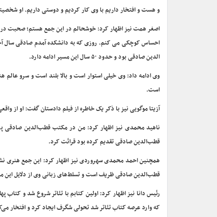
و هست و افتخار داریم با وی کار کردیم و دوستی داریم. او شخصی
اصغر همت نیز اظهار کرد: خوشحالم در این جمع هستم؛ صحبت دربار
احساس کوچکی می کنم. روزی که به دانشکده آمدم صادقی سال آخر 
الدین صادقی بود و حدود ۵۰ سال این مسیر ادامه دارد.
وی ادامه داد: وی خیلی استوار است و بالا بلند است و سرو عالم 
است.
آزیتا موگویی نیز با ذکر یک خاطره از فیلم دادستان گفت: او از واقعی
ناهید محمدی نیز اظهار کرد: من در مکتب قطب‌الدین صادقی پرورش
قطب‌الدین صادقی تقدیم کرده بود قرائت کرد.
همچنین احمد محمدی سهروردی نیز اظهار کرد: این جمع هنری نشانی
قطب‌الدین صادقی ظریف است و تسلط‌های زبانی وی از دلایل این م
رئیس دانا نیز اظهار کرد: اولین کتابم با تئاتر شروع شد و کتاب پ
که وارد عرصه کتاب تئاتر شد تحولی شگرف ایجاد کرد و افتخار می‌ک