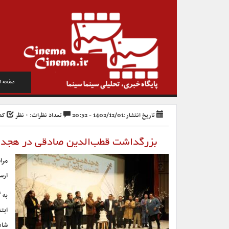
صفحه ا
تاریخ انتشار:1402/12/01 - 20:52
تعداد نظرات: ۰ نظر
کد خب
بزرگداشت قطب‌الدین صادقی در هجده
مرا
ارسب
به 
ابت
شاد