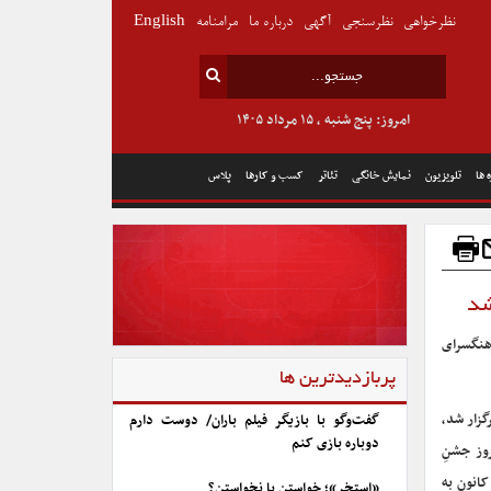
نظرخواهی
نظرسنجی
آگهی
درباره ما
مرامنامه
English
امروز: پنج شنبه , ۱۵ مرداد ۱۴۰۵
 ها
تلویزیون
نمایش خانگی
تئاتر
کسب و کارها
پلاس
شد
هنگسرای
پربازدیدترین ها
رسباران برگزار شد،
گفت‌وگو با بازیگر فیلم باران/ دوست دارم
دوباره بازی کنم
وز جشنِ
کانون به
«استخر»؛ خواستن یا نخواستن؟