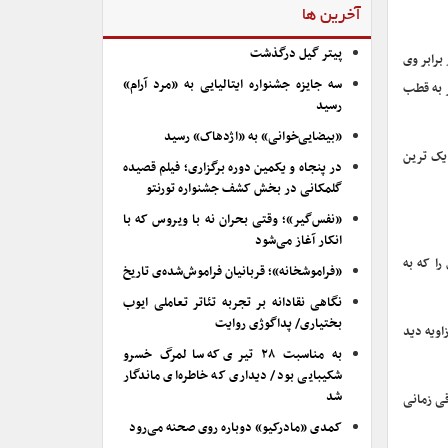
آخرین ها
پیتر گیل درگذشت
رابر وی
سه جایزه جشنواره ایتالیایی به «مرد آرام»
 به قطب
رسید
«بیضایی‌خوانی» به «اژدهاک» رسید
 یک ترین
در پنجاه و یکمین دوره برگزاری؛ فیلم قصیده
گلمکانی در بخش کشف جشنواره تورنتو
«نفس‌گیر»؛ وقتی بحران نه با ویروس که با
انکار آغاز می‌شود
ا که به
«فراموشخانه»؛ قربانیان فراموش‌شده‌ی تاریخ
نگاهی نقادانه بر تجربه تئاتر تعاملی ایوب
بختیاری/ پداگوژی روایت
ویه دید
به مناسبت ۲۸ تیری که سالمرگ خسرو
شکیبایی بود/ دیداری که خاطره‌ای ماندگار
شد
قی زمانی
کمدی «مادرکیو» دوباره روی صحنه می‌رود