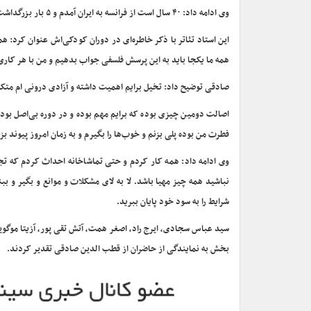
وی ادامه داد: ۴۰ سال است از فرانسه به ایران آمدم و ۵ بار بزرگداشت گرفتند و سال ۸۱ اولین بزرگداشت من بوده که هیچکدام دولتی نبود و این باعث سربلندی است.
این استاد تئاتر با ذکر خاطره‌ای در دوران کودکی‌اش عنوان کرد: 
همه ما یکجا باید به این پرسش فلسفی جواب بدهیم و من با هر کاری
صادقی توضیح داد: تخیل برایم اهمیت داشته و آزادی درونی ام متکی
اصالت دومین چیزی بوده که برایم مهم بوده و در دوره بی‌اصل بو
فطرت من بوده پلی بزنم و خوب‌ها را بگیرم و به زمان امروز پیوند بزن
وی ادامه داد: همه کار کردم و حتی تماشاخانه احداث کردم که تجر
نباشید همه چیز مهیا باشد. لا به لای مشکلات و موانع و بگیر و ب
شرایط را به سود خود پایان ببرید.
سید عباس سجادی، ایرج راد، اصغر همت، آتش تقی پور، آزیتا موگ
بخش به نمایندگی از حاضران از قطب الدین صادقی تقدیر کردند.