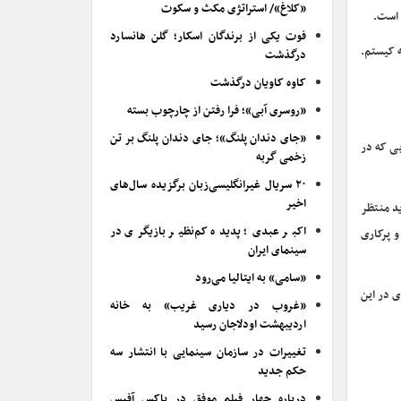
«کلاغ»/ استراتژی مکث و سکوت
فوت یکی از برندگان اسکار؛ گلن هانسارد
ه کیستم.
درگذشت
کاوه کاویان درگذشت
«روسری آبی»؛ فرا رفتن از چارچوب بسته
«جای دندان پلنگ»؛ جای دندان پلنگ بر تن
یی که در
زخمی گربه
۲۰ سریال غیرانگلیسی‌زبان برگزیده سال‌های
اخیر
ید منتظر
اکبر عبدی؛ پدیده کم‌نظیر بازیگری در
و پرکاری
سینمای ایران
«سامی» به ایتالیا می‌رود
 در این
«غروب در دیاری غریب» به خانه
اردیبهشت اودلاجان رسید
تغییرات در سازمان سینمایی با انتشار سه
حکم جدید
درباره چهار فیلم موفق در باکس آفیس