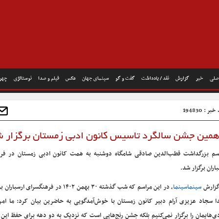
صلی
خبر
گزارش
نقد / یادداشت
گفت و گو
سینمای جهان
عکس
فیلم و صدا
نوستالژی
چهره
ر : 194830
مین جشن سالگرد تاسیس کانون ادبی زمستان برگزار 
سم بزرگداشت قطب‌الدین صادقی شامگاه دوشنبه به همت کانون ادبی زمستان در فر
اران برگزار شد.
گزارش
سینماسینما
، در این مراسم که شب گذشته ۳۰ بهمن ۱۴۰۲ در فرهنگسرای ا
دا سجاد عزیزی آرام دبیر کانون زمستان با خوش‌آمدگویی به حاضرین بیان کرد: ما امر
ی‌هایمان را برگزار نمی‌کنیم بلکه جشنِ رنج‌هایی است که نزدیک به دو دهه برای حفظ این 