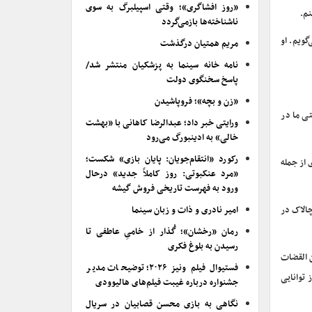
«روز افشاگری»؛ وقتی اسپیلبرگ به سوی
نم.
ناشناخته‌ها بازمی‌گردد
گویم. او
مریم همتیان درگذشت
نامه خانه سینما به پزشکیان منتشر شد/
پاسخ سخنگوی دولت
«زن و بچه»؛ فروپاشیدن
نسبتی عمیق دارم و ۳۰ سال پیش پایه دوستی ما در
ورایتی خبر داد؛ عبدالرضا کاهانی با «بهشت
خالی» به ادینبورگ می‌رود
رکورد «انتقام‌جویان: پایان بازی» شکست؛
 از جمله
«مرد عنکبوتی: روز کاملاً جدید» درحال
ورود به فهرست تاریخی فروش گیشه
چالاک در
امیر نادری و ذات و زبان سینما
رمان «رخشان»؛ گُذار از خامیِ عاطفی تا
رسیدن به بلوغ فکری
ن القضات
فستیوال فیلم ونیز ۲۰۲۶؛ توضیحات مدیر
 توانایی
جشنواره درباره غیبت فیلم‌های هالیوودی
نگاهی به بازی محسن قصابیان در سریال