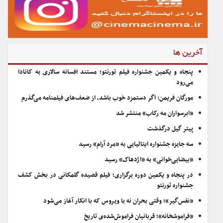
آخرین ها
پنجاه و یکمین جشنواره فیلم تورنتو؛ مستند افسانه سالاری به کانادا
می‌رود
مورگان فریمن: اگر دستمزد خوب باشد، از ضعف‌های فیلمنامه می‌گذرم
«ابرسواران مه رکاب» منتشر شد
پیتر گیل درگذشت
سه جایزه جشنواره ایتالیایی به «مرد آرام» رسید
«بیضایی‌خوانی» به «اژدهاک» رسید
در پنجاه و یکمین دوره برگزاری؛ فیلم قصیده گلمکانی در بخش کشف
جشنواره تورنتو
«نفس‌گیر»؛ وقتی بحران نه با ویروس که با انکار آغاز می‌شود
«فراموشخانه»؛ قربانیان فراموش‌شده‌ی تاریخ