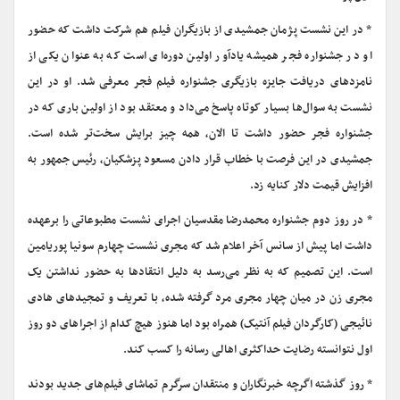
* در این نشست‌ پژمان جمشیدی از بازیگران فیلم هم شرکت داشت که حضور
او در جشنواره فجر همیشه یادآور اولین دوره‌ای است که به عنوان یکی از
نامزدهای دریافت جایزه بازیگری جشنواره فیلم فجر معرفی شد. او در این
نشست به سوال‌ها بسیار کوتاه پاسخ می‌داد و معتقد بود از اولین باری که در
جشنواره فجر حضور داشت تا الان، همه چیز برایش سخت‌تر شده است.
جمشیدی در این فرصت با خطاب قرار دادن مسعود پزشکیان، رئیس جمهور به
افزایش قیمت دلار کنایه زد.
* در روز دوم جشنواره محمدرضا مقدسیان اجرای نشست مطبوعاتی را برعهده
داشت اما پیش از سانس آخر اعلام شد که مجری نشست چهارم سونیا پوریامین
است. این تصمیم که به نظر می‌رسد به دلیل انتقادها به حضور نداشتن یک
مجری زن در میان چهار مجری مرد گرفته شده، با تعریف و تمجیدهای هادی
نائیجی (کارگردان فیلم آنتیک) همراه بود اما هنوز هیچ کدام از اجراهای دو روز
اول نتوانسته رضایت حداکثری اهالی رسانه را کسب کند.
* روز گذشته اگرچه خبرنگاران ‌و منتقدان سرگرم تماشای فیلم‌های جدید بودند