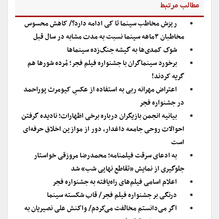
مطالب مرتبط
ریزش مخاطب سینما تا کی ادامه دارد؟/ کاهش محسوس
مخاطبان ۳ماهه سینما نسبت به مدت مشابه در سال قبل
شوک کمدی‌ها به گیشه جنگ‌زده سینماها
برخورد سینماگران با جشنواره فیلم فجر؛ مُرده شورها هم
گریه کردند!
اعتراض مهرانه ربی به استفاده از عکسِ کیومرث پوراحمد
در جشنواره فجر
بیانیه انجمن بازیگران درباره برخی اظهارات؛ نادیده گرفتن
احوالات روحی جامعه داغدار، دور از موازین اخلاق حرفه‌ای
است
به ادعای سرقت فیلمنامه؛ محمدرضا مروزقی خواستار
جلوگیری از نمایش «تقاطع نهایی شب» شد
اعلام اسامی فیلم‌های راه‌یافته به جشنواره فجر
درنگی بر جشنواره فیلم فجر/ قاب شکسته سینما
اگر می‌دانستم مخالفت می‌کردم/ واکنش علی نصیریان به