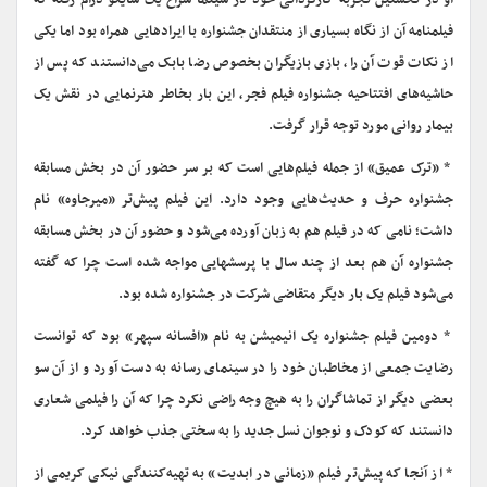
او در نخستین تجربه کارگردانی خود در سینما سراغ یک سایکو درام رفته که
فیلمنامه آن از نگاه بسیاری از منتقدان جشنواره با ایرادهایی همراه بود اما یکی
از نکات قوت آن را، بازی بازیگران بخصوص رضا بابک می‌دانستند که پس از
حاشیه‌های افتتاحیه جشنواره فیلم فجر، این بار بخاطر هنرنمایی در نقش یک
بیمار روانی مورد توجه قرار گرفت.
* «ترک عمیق» از جمله فیلم‌هایی است که بر سر حضور آن در بخش مسابقه
جشنواره حرف و حدیث‌هایی وجود دارد. این فیلم پیش‌تر «میرجاوه» نام
داشت؛ نامی که در فیلم هم به زبان آورده می‌شود و حضور آن در بخش مسابقه
جشنواره آن هم بعد از چند سال با پرسشهایی مواجه شده است چرا که گفته
می‌شود فیلم یک بار دیگر متقاضی شرکت در جشنواره شده بود.
* دومین فیلم جشنواره یک انیمیشن به نام «افسانه سپهر» بود که توانست
رضایت جمعی از مخاطبان خود را در سینمای رسانه به دست آورد و از آن سو
بعضی دیگر از تماشاگران را به هیچ وجه راضی نکرد چرا که آن را فیلمی شعاری
دانستند که کودک و نوجوان نسل جدید را به سختی جذب خواهد کرد.
* از آنجا که پیش‌تر فیلم «زمانی در ابدیت» به تهیه‌کنندگی نیکی کریمی از