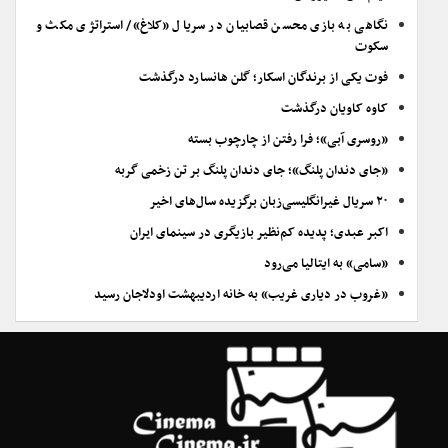
نگاهی به بازی محسن قصابیان در سریال «کلاغ»/ استراتژی مکث و
سکوت
فوت یکی از برندگان اسکار؛ گلن هانسارد درگذشت
کاوه کاویان درگذشت
«روسری آبی»؛ فرا رفتن از چارچوب بسته
«جای دندان پلنگ»؛ جای دندان پلنگ بر تن زخمی گربه
۲۰ سریال غیرانگلیسی‌زبان برگزیده سال‌های اخیر
اکبر عبدی؛ پدیده کم‌نظیر بازیگری در سینمای ایران
«سامی» به ایتالیا می‌رود
«غروب در دیاری غریب» به خانه اردیبهشت اودلاجان رسید