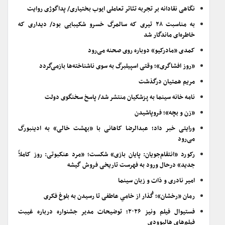
نگاهی نقادانه بر تجربه تئاتر تعاملی ایوب بختیاری/ پداگوژی روایت
به مناسبت ۲۸ تیری که سالمرگ خسرو شکیبایی بود/ دیداری که
خاطره‌ای ماندگار شد
کمدی «مادرکیو» دوباره روی صحنه می‌رود
«روز افشاگری»؛ وقتی اسپیلبرگ به سوی ناشناخته‌ها بازمی‌گردد
مریم همتیان درگذشت
نامه خانه سینما به پزشکیان منتشر شد/ پاسخ سخنگوی دولت
«زن و بچه»؛ فروپاشیدن
ورایتی خبر داد؛ عبدالرضا کاهانی با «بهشت خالی» به ادینبورگ
می‌رود
رکورد «انتقام‌جویان: پایان بازی» شکست؛ «مرد عنکبوتی: روز کاملاً
جدید» درحال ورود به فهرست تاریخی فروش گیشه
امیر نادری و ذات و زبان سینما
رمان «رخشان»؛ گُذار از خامیِ عاطفی تا رسیدن به بلوغ فکری
فستیوال فیلم ونیز ۲۰۲۶؛ توضیحات مدیر جشنواره درباره غیبت
فیلم‌های هالیوودی