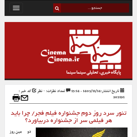
Toggle
avigation
تاریخ انتشار:1403/11/14 - 15:14
تعداد نظرات: ۰ نظر
کد خبر :
205191
تنور سرد روز دوم جشنواره فیلم فجر/ چرا باید
هر فیلمی سر از جشنواره دربیاورد؟
دومین روز