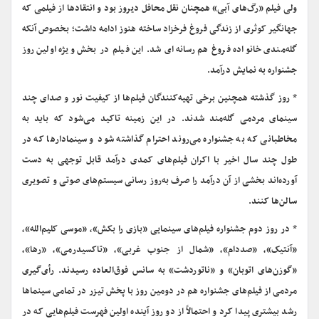
ولی فیلم «رگ‌های آبی» همچنان نقل محافل دیروز بود و انتقادها از فیلمی که
جهانگیر کوثری از زندگی فروغ فرخزاد ساخته هنوز ادامه داشت؛ بخصوص آنکه
گله‌مندی خانواده فروغ هم رسانه‌ای شد. این فیلم در بخش ویژه اولین روز
جشنواره به نمایش درآمد.
* روز گذشته همچنین برخی تهیه‌کنندگان فیلم‌ها از کیفیت نور و صدای چند
سینمای مردمی گله‌مند شدند. در این زمینه تاکید می‌شود که باید به
مخاطبانی که به جشنواره می‌روند احترام گذاشته شود و سینمادارها که در
طول چند سال اخیر با اکران فیلم‌های کمدی درآمد قابل توجهی به دست
آورده‌اند بخشی از آن درآمد را صرف به‌روز رسانی سیستم‌های صوتی و تصویری
سالن‌ها کنند.
* در روز دوم جشنواره فیلم‌های سینمایی «بازی را بکش»، «موسی کلیم‌الله»،
«آنتیک»، «صددام»، «شمال از جنوب غربی»، «تاکسیدرمی»، «رها»،
«گوزن‌های اتوبان» و «ناتوردشت» به سانس فوق‌العاده رسیدند. رأی‌گیری
مردمی از فیلم‌های جشنواره هم در دومین روز با پخش تیزر در تمامی سینماها
رشد بیشتری پیدا کرد و احتمالاً از دو روز آینده اولین فهرست فیلم‌هایی که در