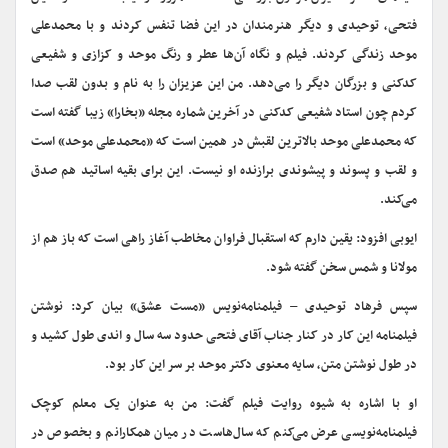
فتحی، توحیدی و دیگر هنرمندان در این فضا تنفس کردند و با محمدعلی
موحد زندگی کردند. فیلم و نگاه آن‌ها عطر و رنگ موحد و کزازی و شفیعی
کدکنی و بزرگان دیگر را می‌دهد. من این عزیزان را به نام و بدون لقب صدا
کردم چون استاد شفیعی کدکنی در آخرین شماره مجله «بخارا» زیبا گفته است
که محمدعلی موحد بالاترین لقبش در همین است که «محمدعلی موحد» است
و لقب و پسوند و پیشوندی برازنده او نیست. این برای بقیه اساتید هم صدق
می‌کند.
ایوبی افزود: یقین دارم که استقبال فراوان مخاطب آغاز راهی است که باز هم از
مولانا و شمس سخن گفته شود.
سپس فرهاد توحیدی – فیلمنامه‌نویس «مست عشق» بیان کرد: نوشتن
فیلمنامه این کار در کنار جناب آقای فتحی حدود سه سال و اندی طول کشید و
در طول نوشتن متن، سایه معنوی دکتر موحد بر سر این کار بود.
او با اشاره به شیوه روایت فیلم گفت:‌ من به عنوان یک معلم کوچک
فیلمنامه‌نویسی عرض می‌کنم که سال‌هاست در میان همکارانم و بخصوص در