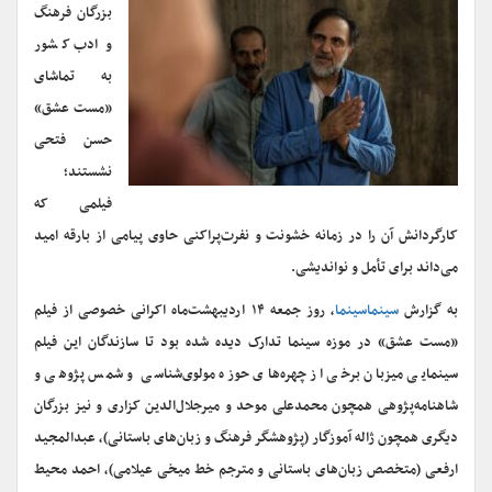
بزرگان فرهنگ
و ادب کشور
به تماشای
«مست عشق»
حسن فتحی
نشستند؛
فیلمی که
کارگردانش آن را در زمانه خشونت و نفرت‌پراکنی حاوی پیامی از بارقه امید
می‌داند برای تأمل و نواندیشی.
به گزارش
سینماسینما
، روز جمعه ۱۴ اردیبهشت‌ماه اکرانی خصوصی از فیلم
«مست عشق» در موزه سینما تدارک دیده شده بود تا سازندگان این فیلم
سینمایی میزبان برخی از چهره‌های حوزه مولوی‌شناسی و شمس پژوهی و
شاهنامه‌پژوهی همچون محمدعلی موحد و میرجلال‌الدین کزاری و نیز بزرگان
دیگری همچون ژاله آموزگار (پژوهشگر فرهنگ و زبان‌های باستانی)، عبدالمجید
ارفعی (متخصص زبان‌های باستانی و مترجم خط میخی عیلامی)، احمد محیط