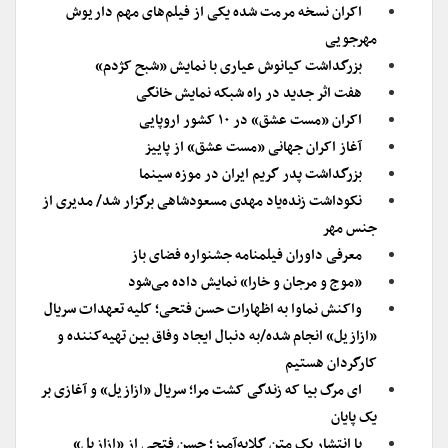
اکران نسخه مرمت شده یکی از فیلم‌های مهم داریوش
مهرجویی
بزرگداشت کیانوش عیاری با نمایش «شبح کژدم»
هفت اثر جدید در راه شبکه نمایش خانگی
اکران «مست عشق» در ۱۰ کشور اروپایی
آغاز اکران جهانی «مست عشق» از پاییز
بزرگداشت پدر گریم ایران در موزه سینما
نکوداشت زنده‌یاد مهدی مسعودشاهی برگزار شد/ مدیری از
جنس مهر
معرفی داوران فیلمنامه جشنواره فضای باز
«موج و مرجان و خارا» نمایش داده می‌شود
واکنش نماوا به اظهارات حسن فتحی؛ کلیه تعهدات سریال
«ازازیل» انجام شده/به دنبال ایجاد وفاق بین تهیه‌کننده و
کارگردان هستیم
ای مرگ بیا که زندگی کشت مرا؛ سریال «ازازیل» و آغازی بر
یک پایان
با انتشار یک متن گلایه‌آمیز؛ حسن فتحی از «ازازیل»