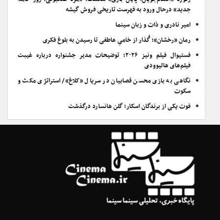
جدید» درحال ورود به فهرست تاریخی فروش گیشه
امیر نادری و ذات و زبان سینما
رمان «رخشان»؛ گُذار از خامیِ عاطفی تا رسیدن به بلوغ فکری
فستیوال فیلم ونیز ۲۰۲۶؛ توضیحات مدیر جشنواره درباره غیبت
فیلم‌های هالیوودی
نگاهی به بازی محسن قصابیان در سریال «کلاغ»/ استراتژی مکث و
سکوت
فوت یکی از برندگان اسکار؛ گلن هانسارد درگذشت