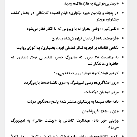
«بیضایی‌خوانی» به «اژدهاک» رسید
در پنجاه و یکمین دوره برگزاری؛ فیلم قصیده گلمکانی در بخش کشف
جشنواره تورنتو
«نفس‌گیر»؛ وقتی بحران نه با ویروس که با انکار آغاز می‌شود
«فراموشخانه»؛ قربانیان فراموش‌شده‌ی تاریخ
نگاهی نقادانه بر تجربه تئاتر تعاملی ایوب بختیاری/ پداگوژی روایت
به مناسبت ۲۸ تیری که سالمرگ خسرو شکیبایی بود/ دیداری که
خاطره‌ای ماندگار شد
کمدی «مادرکیو» دوباره روی صحنه می‌رود
«روز افشاگری»؛ وقتی اسپیلبرگ به سوی ناشناخته‌ها بازمی‌گردد
مریم همتیان درگذشت
نامه خانه سینما به پزشکیان منتشر شد/ پاسخ سخنگوی دولت
«زن و بچه»؛ فروپاشیدن
ورایتی خبر داد؛ عبدالرضا کاهانی با «بهشت خالی» به ادینبورگ
می‌رود
رکورد «انتقام‌جویان: پایان بازی» شکست؛ «مرد عنکبوتی: روز کاملاً