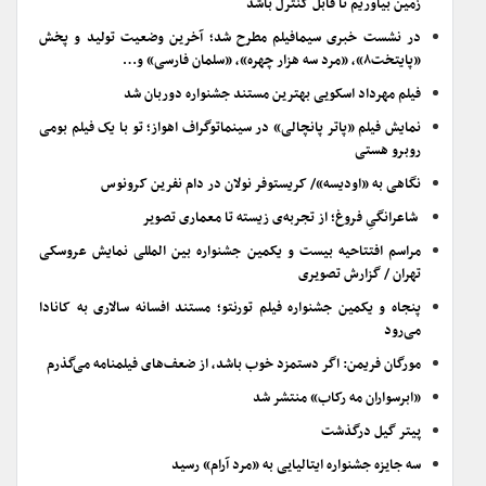
زمین بیاوریم تا قابل کنترل باشد
در نشست خبری سیمافیلم مطرح شد؛ آخرین وضعیت تولید و پخش
«پایتخت۸»، «مرد سه هزار چهره»، «سلمان فارسی» و…
فیلم مهرداد اسکویی بهترین مستند جشنواره دوربان شد
نمایش فیلم «پاتر پانچالی» در سینماتوگراف اهواز؛ تو با یک فیلم بومی
روبرو هستی
نگاهی به «اودیسه»/ کریستوفر نولان در دام نفرین کرونوس
شاعرانگیِ فروغ؛ از تجربه‌ی زیسته تا معماری تصویر
مراسم افتتاحیه بیست و یکمین جشنواره بین المللی نمایش عروسکی
تهران / گزارش تصویری
پنجاه و یکمین جشنواره فیلم تورنتو؛ مستند افسانه سالاری به کانادا
می‌رود
مورگان فریمن: اگر دستمزد خوب باشد، از ضعف‌های فیلمنامه می‌گذرم
«ابرسواران مه رکاب» منتشر شد
پیتر گیل درگذشت
سه جایزه جشنواره ایتالیایی به «مرد آرام» رسید