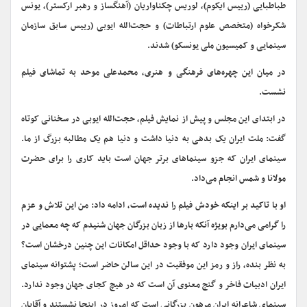
طباطبایی (رییس ایکوم)، لوریس چکناواریان (آهنگساز و رهبر ارکستر)، یونس
شکرخواه (متخصص علوم ارتباطات) و حجت‌الله ایوبی (رییس سابق سازمان
سینمایی و کمیسیون ملی یونسکو) شدند.
در میان این چهره‌های فرهنگی و هنری، محمدعلی موحد به تماشای فیلم
نشست.
در ابتدای این مجلس و پیش از نمایش فیلم، حجت‌الله ایوبی در سخنانی کوتاه
گفت: ملت ایران یک بدهی به دنیا داشت و دنیا هم یک مطالبه بزرگ از ما.
سینمای ایران که جزو سینماهای برتر جهان است باید کاری را برای حضرت
مولانا و شمس انجام می‌داد.
او با تاکید بر اینکه خودش فیلم را ندیده است، ادامه داد:‌ من این تلاش و عزم
را گرامی می‌دارم بویژه آنکه بارها از زبان بزرگان جهان شنیدم که چه معمایی در
سینمای ایران وجود دارد که با وجود حداقل امکانات این چنین درخشان است؟
به نظر بنده، راز و رمز این موفقیت در این سالن حاضر است؛ پشتوانه سینمای
ایران ادبیات فاخر و گنج معنوی آن است که در هیچ کجای جهان وجود ندارد.
سینمای شاعرانه ایران مرهون بزرگانی است که امروز در اینجا نشستند و آقایان