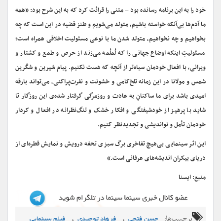
خود را به این برنامه رسانده بود – متنی را قرائت کرد که به این شرح بود: «همه
ما آدم‌ها بی‌آنکه خواسته باشیم، متولد می‌شویم و طنز قضیه در این است که چه
بخواهیم و چه نخواهیم، متولد شدن ما با نوعی مسئولیت اخلاقی همراه است؛
مسئولیتِ اینکه اوضاع جهانی را که لُملُمه می‌زند از حرص و طمع و کشتار و
ویرانی، با افعال خودمان سیاه‌تر از آنچه که هست نکنیم. پیام شیرین و شکّرین
شمس و مولانا در این زمانه تلخ‌کامی و خشونت و نفرت‌پراکنی، می‌تواند بارقه
امیدی باشد برای ما ساکنانِ به عادت و روزمرگی گرفتار شده‌ی این روزگار تا
شاید با پرهیز از خودشیفتگی و افکار خشک و تنگ‌نظرانه در افعال و کردار
خودمان تأمل و نواندیشی و تجدیدنظر کنیم.
این اثر سینمایی بی‌هیچ تفاخری برگ سبزی تحفه درویش و نمایش قطره‌ای از
دریای بیکران اندیشه‌های عرفانی است.»
منبع: ایسنا
برچسب‌ها:
,
,
حسن فتحی
فرهاد توحیدی
فیلم سینمایی