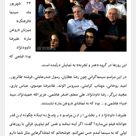
۲۳ شهریور
ماه سینما
«فرهنگ»
میزبان «روغن
مار» علیرضا
داوودنژاد
بود؛ فیلمی که
این روزها در گروه «هنر و تجربه» به نمایش درآمده است.
در این مراسم سینماگرانی چون رضا عطاران، رسول صدرعاملی، فرشته طائرپور،
امید روحانی، مهتاب کرامتی، سیروس الوند، غلامرضا موسوی، عباس یاری،
مجید برزگر، رضا داودنژاد، علی معلم، اصغر هاشمی، عزیز الله حمیدنژاد، سید
ضیاء هاشمی و… بود که به تماشای «روغن مار» نشستند.
علیرضا داودنژاد در بخشی از این مراسم در پاسخ به اینکه چگونه این قدر
جوانانه فیلم می‌سازد؟ گفت: اگر آینه نباشد و نفس کم نیاورم، فرقی با روزهای
اولی که به سینما آمدم حس نمی‌کنم. خوشحالم که تماشاگرهایی مثل شما دارم