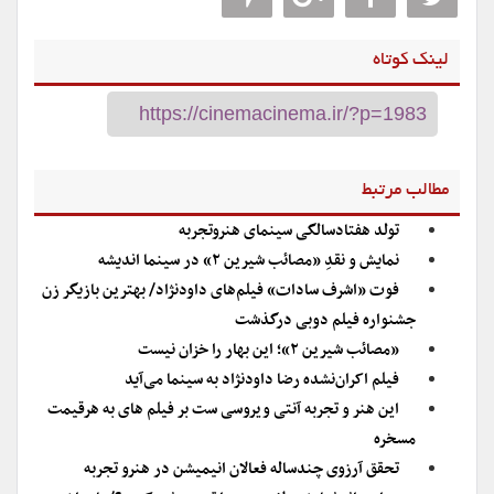
لینک کوتاه
مطالب مرتبط
تولد هفتادسالگی سینمای هنروتجربه
نمایش و نقدِ «مصائب شیرین ۲» در سینما اندیشه
فوت «اشرف سادات» فیلم‌های داودنژاد/ بهترین بازیگر زن
جشنواره‌ فیلم دوبی درگذشت
«مصائب شیرین ۲»؛ این بهار را خزان نیست
فیلم اکران‌نشده رضا داودنژاد به سینما می‌آید
این هنر و تجربه آنتی ویروسی ست بر فیلم های به هرقیمت
مسخره
تحقق آرزوی چندساله فعالان انیمیشن در هنرو تجربه