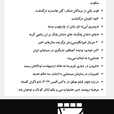
سکوت
فوت یکی از برندگان اسکار؛ گلن هانسارد درگذشت
کاوه کاویان درگذشت
«روسری آبی»؛ فرا رفتن از چارچوب بسته
«جای دندان پلنگ»؛ جای دندان پلنگ بر تن زخمی گربه
۲۰ سریال غیرانگلیسی‌زبان برگزیده سال‌های اخیر
اکبر عبدی؛ پدیده کم‌نظیر بازیگری در سینمای ایران
«سامی» به ایتالیا می‌رود
«غروب در دیاری غریب» به خانه اردیبهشت اودلاجان رسید
تغییرات در سازمان سینمایی با انتشار سه حکم جدید
درباره چهار فیلم موفق در باکس آفیس ۲۰۲۶/ نابودگران کلیشه
مرضیه برومند دبیر جشنواره سی و یکم تئاتر کودک و نوجوان شد