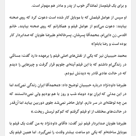
و برای یک فیلم‌ساز تماشاگر خوب از پدر و مادر هم مهم‌تر است.
او سپس از عوامل فیلمش که با موبایل کار شده است دعوت کرد که روی صحنه
بیایند: دعوت می‌کنم از عوامل فیلم و همکارانم که روی صحنه بیایند، خانم
اقدس زن دایی‌ام، محمدآقا پسرشان، پسرخاله‌ام علیرضا علویان که صدابردار کار
بوده است و رضا بابام!»
محمد حبیبیان نیز که یکی از نقش‌های اصلی فیلم را برعهده دارد گفت: مسائلی
در زندگی‌ام داشتم که با این فیلم آینه‌ای جلویم قرار گرفت و چیزهایی را دیدم
که در حالت عادی قادر به دیدنش نبودم.
علیرضا داودنژاد درباره حبیبیان توضیح داد: «محمدآقا ایران زندگی نمی‌کند اما
در این مدتی که ایران بود دوماه شب و روز با هم بودیم ولی نمی‌دانستند که
من چه توطئه‌ای در سر دارم. اوایل حاضر نمی‌شد جلوی دوربین بیاید اما آن‌قدر
در حالت‌های مختلف از او فیلم گرفتم که کم‌کم ترسش ریخت.»
علیرضا علویان صدابردار فیلم نیز گفت: «آقای داودنژاد به من گفت یک فیلم با
موبایل ساخته‌ام که یکی دو ساعت بیشتر وقتت را نمی‌گیرد. اما همین فیلم یک