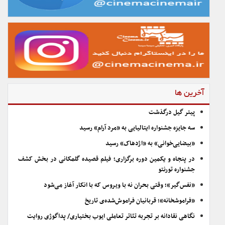
آخرین ها
پیتر گیل درگذشت
سه جایزه جشنواره ایتالیایی به «مرد آرام» رسید
«بیضایی‌خوانی» به «اژدهاک» رسید
در پنجاه و یکمین دوره برگزاری؛ فیلم قصیده گلمکانی در بخش کشف
جشنواره تورنتو
«نفس‌گیر»؛ وقتی بحران نه با ویروس که با انکار آغاز می‌شود
«فراموشخانه»؛ قربانیان فراموش‌شده‌ی تاریخ
نگاهی نقادانه بر تجربه تئاتر تعاملی ایوب بختیاری/ پداگوژی روایت