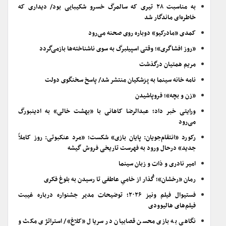
به مناسبت ۲۸ تیری که سالمرگ خسرو شکیبایی بود/ دیداری که
خاطره‌ای ماندگار شد
کمدی «مادرکیو» دوباره روی صحنه می‌رود
«روز افشاگری»؛ وقتی اسپیلبرگ به سوی ناشناخته‌ها بازمی‌گردد
مریم همتیان درگذشت
نامه خانه سینما به پزشکیان منتشر شد/ پاسخ سخنگوی دولت
«زن و بچه»؛ فروپاشیدن
ورایتی خبر داد؛ عبدالرضا کاهانی با «بهشت خالی» به ادینبورگ
می‌رود
رکورد «انتقام‌جویان: پایان بازی» شکست؛ «مرد عنکبوتی: روز کاملاً
جدید» درحال ورود به فهرست تاریخی فروش گیشه
امیر نادری و ذات و زبان سینما
رمان «رخشان»؛ گُذار از خامیِ عاطفی تا رسیدن به بلوغ فکری
فستیوال فیلم ونیز ۲۰۲۶؛ توضیحات مدیر جشنواره درباره غیبت
فیلم‌های هالیوودی
نگاهی به بازی محسن قصابیان در سریال «کلاغ»/ استراتژی مکث و