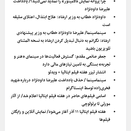
چرا پروانه نمایش «لامینور» را تمدید نمی‌کنید؟/ یادداشت
علیرضا داودنژاد
داودنژاد خطاب به وزیر ارشاد: علاج ابتذال، اعتلای سلیقه
است
سینماسینما/ علیرضا داودنژاد خطاب به وزیر پیشنهادی
ارشاد: نگرانم به دنبال تبدیل کردن ارشاد به نسخه المثنای
تلویزیون باشید
جعفر صانعی مقدم: گسترش فعالیت‌ها در سینمای «هنر و
تجربه» بستگی به تامین نیازهای مالی دارد
انتشار تیزر هفته فیلم ایتالیا + ویدئو
سینماسینما / حذف یادداشت علیرضا داودنژاد درباره شهید
فخری‌زاده توسط اینستاگرام
اسامی فیلم‌های حاضر در هفته فیلم ایتالیا اعلام شد/ از آثار
مورتی تا برتولوچی
هفته فیلم ایتالیا ۱۱ آذر آغاز می‌شود/ نمایش آنلاین و رایگان
فیلم‌ها