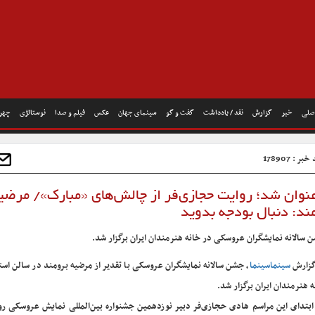
صلی
خبر
گزارش
نقد / یادداشت
گفت و گو
سینمای جهان
عکس
فیلم و صدا
نوستالژی
چهره
بر : 178907
وان شد؛ روایت حجازی‌فر از چالش‌های «مبارک»/ مرضی
ند: دنبال بودجه بدوید
 سالانه نمایشگران عروسکی در خانه هنرمندان ایران برگزار شد.
گزارش
سینماسینما
، جشن سالانه نمایشگران عروسکی با تقدیر از مرضیه برومند در سالن است
ه هنرمندان ایران برگزار شد.
ابتدای این مراسم هادی حجازی‌فر دبیر نوزدهمین جشنواره بین‌المللی نمایش عروسکی ر