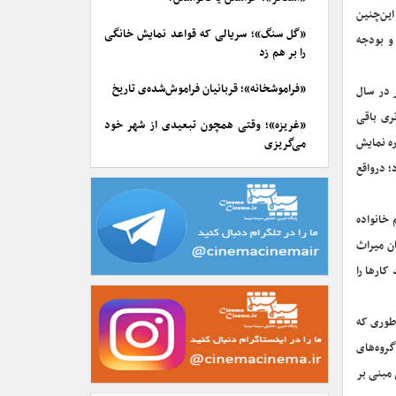
این‌چنین
«گل سنگ»؛ سریالی که قواعد نمایش خانگی
و بودجه
را بر هم زد
«فراموشخانه»؛ قربانیان فراموش‌شده‌ی تاریخ
‌ در سال
‌های تئاتر‌ی باقی
«غریزه»؛ وقتی همچون تبعیدی از شهر خود
یلیارد از این ۲۵ میلیارد را برای جشنواره نمایش
می‌گریزی
؛ درواقع
 خانواده
ان میراث
کارها را
‌طوری که
ن گروه‌های
 مبنی بر