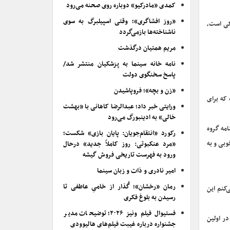
کمدی «مادرکیو» دوباره روی صحنه می‌رود
«روز افشاگری»؛ وقتی اسپیلبرگ به سوی
کی است،
ناشناخته‌ها بازمی‌گردد
مریم همتیان درگذشت
نامه خانه سینما به پزشکیان منتشر شد/
پاسخ سخنگوی دولت
«زن و بچه»؛ فروپاشیدن
 که برای
ورایتی خبر داد؛ عبدالرضا کاهانی با «بهشت
خالی» به ادینبورگ می‌رود
امه گروه
رکورد «انتقام‌جویان: پایان بازی» شکست؛
وبی و به
«مرد عنکبوتی: روز کاملاً جدید» درحال
ورود به فهرست تاریخی فروش گیشه
امیر نادری و ذات و زبان سینما
رمان «رخشان»؛ گُذار از خامیِ عاطفی تا
کنم این
رسیدن به بلوغ فکری
فستیوال فیلم ونیز ۲۰۲۶؛ توضیحات مدیر
ر اولین
جشنواره درباره غیبت فیلم‌های هالیوودی