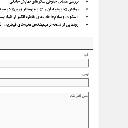
بررسی مسائل حقوقی سکوهای نمایش خانگی
نمایش «خورشید آن ماه»‏ و «پرستار زمین»‏ در سین
«سکوت و سلام»؛ قاب‌های خاطره انگیز از آتیلا پسی
رونمایی از نسخه ترمیم‌شده‌ی «تپه‌های قیطریه» اث
نام:
ایمیل: