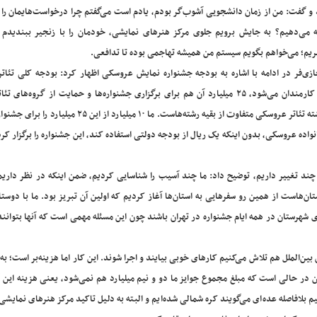
 و گفت: من از زمان دانشجویی آشوب‌گر بودم، یادم است می‌گفتم چرا درخواست‌هایمان را 
ئه می‌دهیم؟ به جایش برویم جلوی مرکز هنرهای نمایشی، خودمان را با زنجیر ببندیدم 
ریم؛ می‌خواهم بگویم سیستم من همیشه تهاجمی بوده تا تدافعی.
زی‌فر در ادامه با اشاره به بودجه جشنواره نمایش عروسکی اظهار کرد: بودجه کلی تئاتر
جاری ۴۰ میلیارد تومان است که از این رقم، ۱۵ میلیارد آن هزینه کارمندان می‌شود، ۲۵ میلیارد آن هم برای برگزاری جشنواره‌ها و حمایت از گروه
می‌ماند. با این حال ما با بودجه‌ای که مصوب کردیم ثابت کردیم رشته تئاتر‌ عروسکی متفاوت از بقیه رشته‌هاست. ما ۱۰ م
ده عروسکی، بدون اینکه یک ریال از بودجه دولتی استفاده کند، این جشنواره را برگزار کرد
چند تغییر داریم، توضیح داد: ما چند آسیب را شناسایی کردیم، ضمن اینکه در نظر داریم
‌هاست از همین رو سفرهایی به استان‌ها آغاز کردیم که اولین آن تبریز بود. ما با دوست
شهرستان در همه ایام جشنواره در تهران باشند چون این مسئله مهمی است که آنها بتوانند 
ین‌الملل هم تلاش می‌کنیم کارهای خوبی بیایند و اجرا شوند. این کار اما هزینه‌بر است؛ به
 به ۴.۵ میلیارد هزینه کنیم و این در حالی است که مبلغ مجموع جوایز ما دو و نیم میلیارد هم نمی‌شود، یعنی هزینه ای
یم بلافاصله عده‌ای می‌گویند کره شمالی شده‌ایم و البته به دلیل تاکید مرکز هنرهای نمایشی