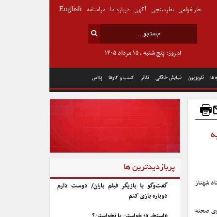
نظرخواهی
نظرسنجی
آگهی
درباره ما
مرامنامه
English
امروز: پنج شنبه , ۱۵ مرداد ۱۴۰۵
 ها
تلویزیون
نمایش خانگی
تئاتر
کسب و کارها
پلاس
ه
پربازدیدترین ها
اد شهناز
گفت‌وگو با بازیگر فیلم باران/ دوست دارم
دوباره بازی کنم
وی صحنه
«استخر»؛ خواستن یا نخواستن؟