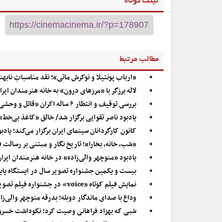
لینک کوتاه
مطالب مرتبط
«ارباب پونتیلا و نوکرش ماتی»؛ نقد مناسباتِ نابهن
لاله برزگر با «مرزهای درون» به خانه هنرمندان ایرا
بررسی توقیف و انتظار ۶ ساله اکران «قاتل و وحشی»
یادبود ناصر تقوایی برگزار شد/ خالق «کاغذ بی‌خط»
کانون کارگردانان سینمای ایران برگزار می‌کند؛ یادبو
«شب، خانه، بخارا»؛ تاریخ نگار و مبتنی بر رسالت 
یادبود «منوچهر والی‌زاده» در خانه هنرمندان ایرا
بیست و یکمین جشنواره تصویر سال در ایستگاه پای
نمایش فیلم کوتاه «voice» در جشنواره فیلم تصویر
وداع با صدای ماندگار دوبله؛ بدرقه منوچهر والی‌زا
شبی که بهزاد فراهانی وصیت کرد؛ نکوداشت خسرو 