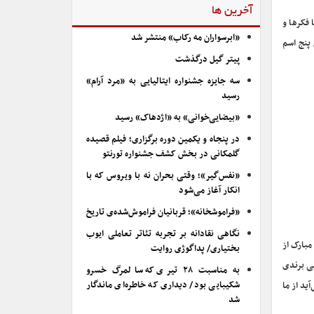
آخرین ها
 فکرها و
«ابرسواران مه رکاب» منتشر شد
 پنج اسم
پیتر گیل درگذشت
سه جایزه جشنواره ایتالیایی به «مرد آرام»
رسید
«بیضایی‌خوانی» به «اژدهاک» رسید
در پنجاه و یکمین دوره برگزاری؛ فیلم قصیده
گلمکانی در بخش کشف جشنواره تورنتو
«نفس‌گیر»؛ وقتی بحران نه با ویروس که با
انکار آغاز می‌شود
«فراموشخانه»؛ قربانیان فراموش‌شده‌ی تاریخ
نگاهی نقادانه بر تجربه تئاتر تعاملی ایوب
بارک از
بختیاری/ پداگوژی روایت
لی برندی
به مناسبت ۲۸ تیری که سالمرگ خسرو
شکیبایی بود/ دیداری که خاطره‌ای ماندگار
ید از ما
شد