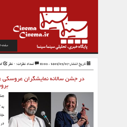
صفحه ا
تاریخ انتشار:1401/05/07 - 11:02
تعداد نظرات: ۰ نظر
کد خ
در جشن سالانه نمایشگران عروسکی عن
بروم
جشن
به 
خان
در 