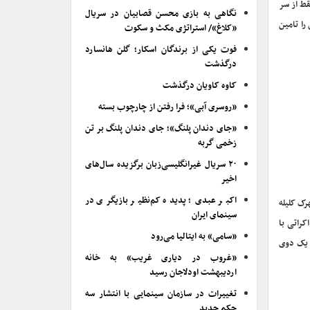
قط از سر
نگاهی به بازی محسن قصابیان در سریال
را تامین
«کلاغ»/ استراتژی مکث و سکوت
فوت یکی از برندگان اسکار؛ گلن هانسارد
درگذشت
کاوه کاویان درگذشت
«روسری آبی»؛ فرا رفتن از چارچوب بسته
«جای دندان پلنگ»؛ جای دندان پلنگ بر تن
زخمی گربه
۲۰ سریال غیرانگلیسی‌زبان برگزیده سال‌های
اخیر
اکبر عبدی؛ پدیده کم‌نظیر بازیگری در
ک کلیله
سینمای ایران
کراتی با
«سامی» به ایتالیا می‌رود
ن یک دوی
«غروب در دیاری غریب» به خانه
اردیبهشت اودلاجان رسید
تغییرات در سازمان سینمایی با انتشار سه
حکم جدید