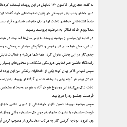
به گفته حجازی‌فر، تاکنون ۱۳۰ نمایش در این رویداد ثبت‌نام کرده‌اند و قرار است تالار قشقایی به اجرای نمایش عروسکی تعلق بگیرد.
دبیر جشنواره نمایش عروسکی در پایان صحبت‌های خود گفت: این 
طبعأ اشتباهاتی خواهیم داشت اما ما یک خانواده هستیم و قرار نی
مدالیوم خانه تئاتر به مرضیه برومند رسید
در ادامه این مراسم از مرضیه برومند به پاس سال‌ها فعالیت در عر
در این بخش هما جدی‌کار مدرس و کارگردان نمایش عروسکی و مقصود ن
جدی‌کار در این بخش عنوان کرد: همه شما مرضیه و فعالیت‌هایش را
زنده‌نگاه داشتن هنر نمایش عروسکی مشکلات و سختی‌های بسیار زیا
سپس نعیمی‌ذاکر بیان کرد: یکی از افتخارات زندگی من این بوده ا
کودک بود، هر آنچه برای ما نوشته شده بر گرفته از رزومه ایشان ا
دقت درک می‌کند؛ این موضوع هم در آثار و هم در وجود او مشخص
فرصت جشنواره را دریابید
سپس مرضیه برومند ضمن اظهار خوشحالی از دبیری هادی حجازی‌ف
فرصت جشنواره را غنیمت بشمارید، چون یک جشنواره وقتی موفق است 
وی افزود: بودجه گرفتن کار به مراتب سخت‌تری از مصوب کردن آن 