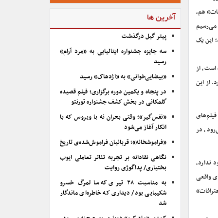
فات» هم،
آخرین ها
 می‌رسیم
پیتر گیل درگذشت
؛ این یک
سه جایزه جشنواره ایتالیایی به «مرد آرام»
رسید
 است، از
«بیضایی‌خوانی» به «اژدهاک» رسید
. از این
در پنجاه و یکمین دوره برگزاری؛ فیلم قصیده
گلمکانی در بخش کشف جشنواره تورنتو
فیلم‌های
«نفس‌گیر»؛ وقتی بحران نه با ویروس که با
انکار آغاز می‌شود
رود، در
«فراموشخانه»؛ قربانیان فراموش‌شده‌ی تاریخ
نگاهی نقادانه بر تجربه تئاتر تعاملی ایوب
د ندارد،
بختیاری/ پداگوژی روایت
ای واقعی
به مناسبت ۲۸ تیری که سالمرگ خسرو
عترافات»
شکیبایی بود/ دیداری که خاطره‌ای ماندگار
شد