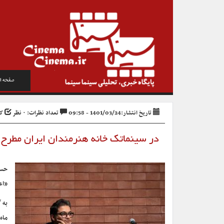
صفحه ا
تاریخ انتشار:1401/03/24 - 09:58
تعداد نظرات: ۰ نظر
کد 
در سینماتک خانه هنرمندان ایران مطرح 
حسی
«اع
به 
ماه