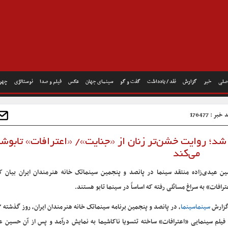
صلی
خبر
گزارش
نقد / یادداشت
گفت و گو
سینمای جهان
عکس
فیلم و صدا
نوستالژی
چهره
خبر : 176477
شد؛ روایت خشن‌تر زنان از «جنایت»/ «اعترافات» تابوش
می‌کند
ن عیدی‌زاده منتقد سینما در پانصد و پنجمین سینماتک خانه هنرمندان ایران بیان کر
ترافات» به سراغ مسائلی رفته که اساساً در سینما تابو هستند.
گزارش
سینماسینما
 فیلم سینمایی «اعترافات» ساخته تتسویا ناکاشیما به نمایش درآمد و پس از آن حسین عی