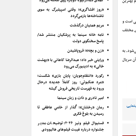
کمدی «مادرکیو» دوباره روی صحنه می‌رود
م بهترین
«روز افشاگری»؛ وقتی اسپیلبرگ به سوی
ناشناخته‌ها بازمی‌گردد
یی است و
مریم همتیان درگذشت
ی مختلف
نامه خانه سینما به پزشکیان منتشر شد/
پاسخ سخنگوی دولت
«زن و بچه»؛ فروپاشیدن
‌شود، به
آن سریال
ورایتی خبر داد؛ عبدالرضا کاهانی با «بهشت
خالی» به ادینبورگ می‌رود
رکورد «انتقام‌جویان: پایان بازی» شکست؛
«مرد عنکبوتی: روز کاملاً جدید» درحال
ورود به فهرست تاریخی فروش گیشه
امیر نادری و ذات و زبان سینما
نمایی
رمان «رخشان»؛ گُذار از خامیِ عاطفی تا
رسیدن به بلوغ فکری
فستیوال فیلم ونیز ۲۰۲۶؛ توضیحات مدیر
جشنواره درباره غیبت فیلم‌های هالیوودی