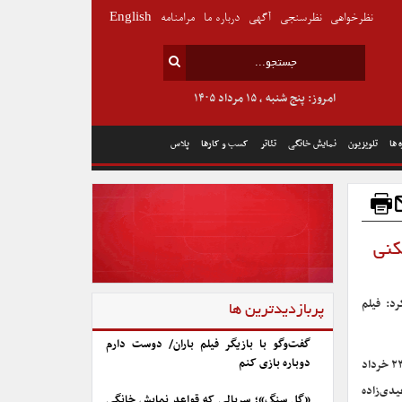
نظرخواهی
نظرسنجی
آگهی
درباره ما
مرامنامه
English
امروز: پنج شنبه , ۱۵ مرداد ۱۴۰۵
 ها
تلویزیون
نمایش خانگی
تئاتر
کسب و کارها
پلاس
کنی
د: فیلم
پربازدیدترین ها
گفت‌وگو با بازیگر فیلم باران/ دوست دارم
دوباره بازی کنم
، در پانصد و پنجمین برنامه سینماتک خانه هنرمندان ایران، روز گذشته ۲۳ خرداد
دی‌زاده
«گل سنگ»؛ سریالی که قواعد نمایش خانگی