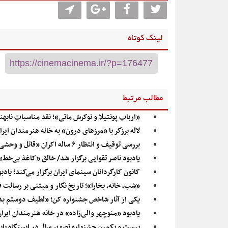
لینک کوتاه
مطالب مرتبط
«ارباب پونتیلا و نوکرش ماتی»؛ نقد مناسباتِ نابهن
لاله برزگر با «مرزهای درون» به خانه هنرمندان ایرا
بررسی توقیف و انتظار ۶ ساله اکران «قاتل و وحشی»
یادبود ناصر تقوایی برگزار شد/ خالق «کاغذ بی‌خط»
کانون کارگردانان سینمای ایران برگزار می‌کند؛ یادبو
«شب، خانه، بخارا»؛ تاریخ نگار و مبتنی بر رسالت 
یکی از آثار شاخص جشنواره کن؛ «لطیف دوستم بدار
یادبود «منوچهر والی‌زاده» در خانه هنرمندان ایرا
بیست و یکمین جشنواره تصویر سال در ایستگاه پای