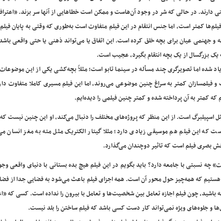
ی دارند. در حالی که شر‌ در وجود آن‌هاست و ممکن است خطاهایی از آنها سر بزند. «اعترا
یلم‌ها کمتر است، اما جنس انتقام در این فیلم متفاوت است به‌طوری که وقتی به پایان فیلم
و جهنمی عیان برای بچه خلق کرده است. این اتفاق یا می‌تواند ذهنی یا حتی واقعی باشد
نکه یک بزرگسال از یک بچه انتقام بگیرد، عجیب است.
اد شده اما تصویرگری چند مسأله در سینما تابو است؛ مثلاً بچه‌کشی یکی از این موضوعات
 فیلمسازان کمتر به سراغ چنین موضوعی می‌روند، اما این فیلم مسیری کاملا متفاوت دارد
ه کمتر به آن پرداخته شده و کمتر چنین فیلمی را دیده‌ایم.
ل اسپیلبرگ است. از این منظر که پروژه‌های مختلف را دنبال می‌کند، او این چنین نیست که 
ت که این فیلم هم موسیقی زیادی دارد؛ مثلا گیتار الکتریک مثل مته به مغز انسان می‌
ش بصری فیلم است که تاثیر دوچندان می‌گذارد.
ات» چه نسبتی با جامعه دارد؟ باید بگویم در این فیلم هیچ بده بستانی با دنیای واقعی وجو
واجه هستیم که همه‌چیز حول محور آن است. همه اجزای فیلم باعث می‌شود به فضایی جدا از فض
ه باشید، چون فیلم اجازه تعامل بین شخصیت‌ها و تعامل با بیرون‌ را نداده است. کسی که «ا
ا و جلوه‌های ویژه نمی‌تواند کار دست کسی باشد که فیلم ساختن را بلد نیست.