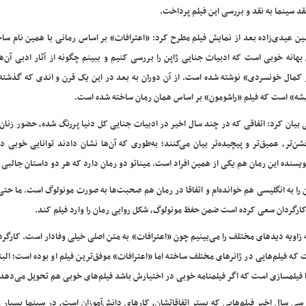
قد سینما به نقد و بررسی این فیلم پرداخت.
ن عیدی‌زاده بعد از نمایش فیلم مطرح کرد: «اعترافات» بر اساس رمانی با همین نام ساخ
 بهانه خوبی است که ادبیات جنایی ژاپن را بررسی کنیم و ببینم چگونه از آثار ادبی آن‌ه
استان جنایی مدرن ژاپنی در سال ۱۸۹۹ با نام «در کمال خونسردی» نوشته شده است. از آن دوران به بعد در این یک قرن و اندی که گ
 بیشه» است که فیلم «راشومون» بر اساس همان رمان ساخته شده است.
 بیان کرد: اتفاقی که در چند سال اخیر در ادبیات جنایی کل دنیا پررنگ شده، حضور زنان
ن‌تر، عمیق‌تر و پیچیده‌تر بیان می‌کنند؛ به‌طوری که آن‌ها نشان دادند توانایی خوبی 
یسنده این رمان هم یکی از همین افراد است. میناتو دو رمان دارد که هر دو داستان جالبی د
 را به انگلیسی هم خوانده‌ام و اتفاقا در رمان هم صحبت‌ها به صورت مونولوگ است. ما حتی
ن کارگردان سعی کرده است ضمن حفظ مونولوگ، شکل روایی رمان را وارد فیلم کند.
ه زاویه دیدهای مختلف را می‌بینیم چون «اعترافات» به متن اصلی خیلی وفادار است. کارگرد
 که فیلم‌هایی در ژانرهای مختلف ساخته اما «اعترافات» موفق‌ترین فیلم او بوده است؛ البت
ما فیلمسازی است که اگر فیلمنامه خوبی در اختیارش باشد فیلم‌های خوبی هم تحویل می‌دهد.
سال اخیر فیلم‌هایی که بستر اتفاقاتشان، کارهای دانش‌آموزان است، در سینما بسیار ز