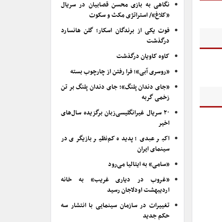
نگاهی به بازی محسن قصابیان در سریال
«کلاغ»/ استراتژی مکث و سکوت
فوت یکی از برندگان اسکار؛ گلن هانسارد
درگذشت
کاوه کاویان درگذشت
«روسری آبی»؛ فرا رفتن از چارچوب بسته
«جای دندان پلنگ»؛ جای دندان پلنگ بر تن
زخمی گربه
۲۰ سریال غیرانگلیسی‌زبان برگزیده سال‌های
اخیر
اکبر عبدی؛ پدیده کم‌نظیر بازیگری در
سینمای ایران
«سامی» به ایتالیا می‌رود
«غروب در دیاری غریب» به خانه
اردیبهشت اودلاجان رسید
تغییرات در سازمان سینمایی با انتشار سه
حکم جدید