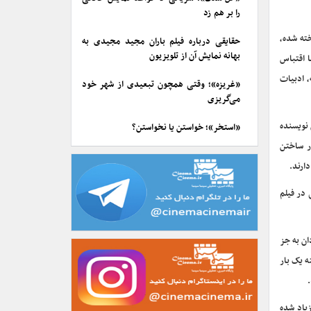
را بر هم زد
ته شده،
حقایقی درباره فیلم باران مجید مجیدی به
بهانه نمایش آن از تلویزیون
ا اقتباس
ذشته، ادبیات
«غریزه»؛ وقتی همچون تبعیدی از شهر خود
می‌گریزی
 نویسنده
«استخر»؛ خواستن یا نخواستن؟
در ساختن
ارند.
 در فیلم
ان به جز
ه یک بار
یاد شده