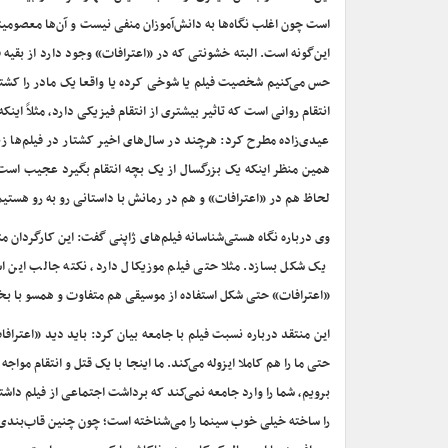
است چون اغلب نگاه‌ها به دانش‌آموزان منفی نیست و آن‌ها معصومیت
این‌گونه است. البته خشونتی که در «اعترافات» وجود دارد از بقیه ف
حس می‌کنیم شخصیت فیلم یا شوخی کرده یا واقعا یک مادر را کشته 
انتقام روانی است که تاثیر بیشتری از انتقام فیزیکی دارد، مثلاً ای
عیدی‌زاده مطرح کرد: هرچند در سال‌های اخیر کشتار در فیلم‌ها زی
همین منظر اینکه یک بزرگسال از یک بچه انتقام بگیرد عجیب است و
لحاظ هم در «اعترافات» و هم در رمانش با داستانی رو به رو هستیم ک
وی درباره نگاه هستی‌شناسانه فیلم‌های ژاپنی گفت: این کارگردان مث
یک شکل بسازد. مثلا حتی فیلم موزیکال دارد، نکته جالب این اس
«اعترافات» حتی شکل استفاده از موسیقی هم متفاوت و همسو با بخ
این منتقد درباره نسبت فیلم با جامعه بیان کرد: باید دید «اعتراف
حتی ما را هم کاملا ایزوله می‌کند. ما اینجا با یک قتل و انتقام م
برویم، شما را وارد جامعه نمی‌کند که برداشت اجتماعی از فیلم داشت
را ساخته خیلی خوب سینما را می‌شناخته است؛ چون چنین قاب‌بندی‌ه