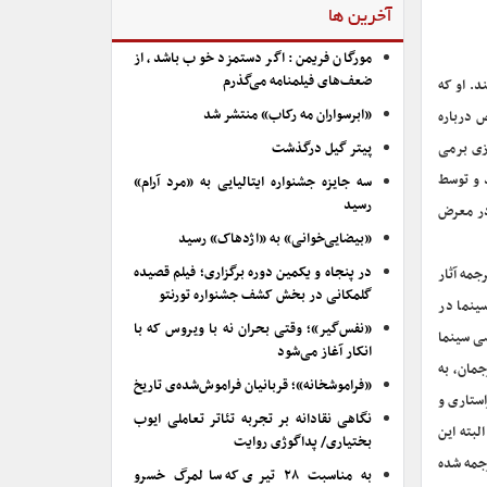
آخرین ها
مورگان فریمن: اگر دستمزد خوب باشد، از
ضعف‌های فیلمنامه می‌گذرم
د. او که
«ابرسواران مه رکاب» منتشر شد
ص درباره
زی برمی
پیتر گیل درگذشت
 و توسط
سه جایزه جشنواره ایتالیایی به «مرد آرام»
رسید
در معرض
«بیضایی‌خوانی» به «اژدهاک» رسید
در پنجاه و یکمین دوره برگزاری؛ فیلم قصیده
جمه آثار
گلمکانی در بخش کشف جشنواره تورنتو
 درصدشان نه تجربه آموختن سینما در
«نفس‌گیر»؛ وقتی بحران نه با ویروس که با
ی سینما
انکار آغاز می‌شود
مان، به
«فراموشخانه»؛ قربانیان فراموش‌شده‌ی تاریخ
ستاری و
نگاهی نقادانه بر تجربه تئاتر تعاملی ایوب
لبته این
بختیاری/ پداگوژی روایت
رجمه شده
به مناسبت ۲۸ تیری که سالمرگ خسرو