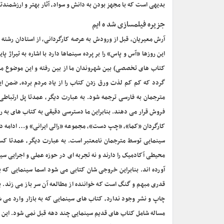
بدیهی است که با مجهز بودن به دانش و سواد، آثار بهتر و ارزشمندتر
جزیره فیلمسازی شد ه ایم
آرش معیریان، قبل از ورودش به عرصه کارگردانی، از استادان رشته 
این روزها «آس و پاس» را بر پرده سینماها دارد با اشاره به تیرا
کتاب های تخصصی) بین شهروندان ما از بین رفته و این موضوع م
گردد که کم کم لذت ورق زدن کتاب را از یاد مردم برده، ضمن ای
مترجمان به فارسی ترجمه شود. به عبارت دیگر، عمدتا پل ارتباطی
فروش قرار می دهند. بنابراین ما دسترسی دقیقی به کتاب های به ر
کارگردان «کما»، «چپ دست»، مجموعه «رالی ایرانی» و… ادامه داد: 
محیطی آکادمیک را دارند و نه تجربه ای در حوزه عملی و اجرایی 
آورده اند. بنابراین خروجی شان کتابی می شود اسما سینمایی ک
قدری مبهم و گنگ است که خواننده از مطالعه آن سر باز می زند.
چاپ و نشر وجود ندارد، کتاب های سینمایی که به بازار وارد می شو
مساله شامل کتاب های قدیم سینمایی چند دهه قبل نمی شود. این کت