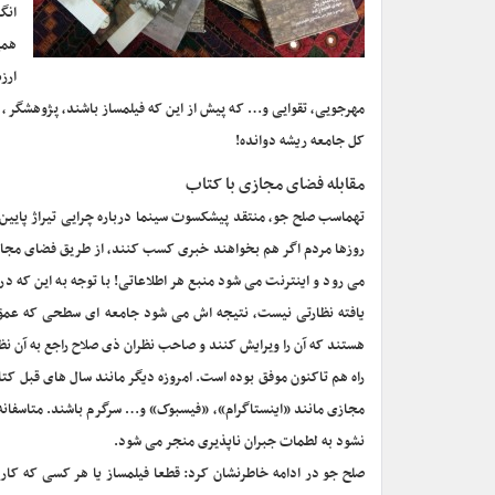
انگ
همی
ارز
مهرجویی، تقوایی و… که پیش از این که فیلمساز باشند، پژوهشگر،
کل جامعه ریشه دوانده!
مقابله فضای مجازی با کتاب
تهماسب صلح جو، منتقد پیشکسوت سینما درباره چرایی تیراژ پایین 
روزها مردم اگر هم بخواهند خبری کسب کنند، از طریق فضای مجازی 
می رود و اینترنت می شود منبع هر اطلاعاتی! با توجه به این که
یافته نظارتی نیست، نتیجه اش می شود جامعه ای سطحی که عمق ن
هستند که آن را ویرایش کنند و صاحب نظران ذی صلاح راجع به آن نظ
راه هم تاکنون موفق بوده است. امروزه دیگر مانند سال های قبل کت
مجازی مانند «اینستاگرام»، «فیسبوک» و… سرگرم باشند. متاسفانه ف
نشود به لطمات جبران ناپذیری منجر می شود.
صلح جو در ادامه خاطرنشان کرد: قطعا فیلمساز یا هر کسی که ک