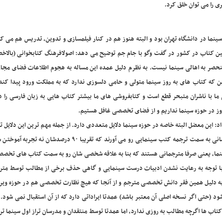
ی را می توان خلق کرد.
سینما در دانشگاه تهران بود و البته هنوز هم در کنار فیلمسازی و تدوین، تدریس هم می کن
ژ پایین کتاب در کشور در گفت وگو با جام جم توضیح می دهد: اصولافرهنگ کتابخوانی (بالاخ
نحصر به اهالی سینما نیست. به نظرم دلیل عمده این مساله به هجوم اطلاعات فضای مجا
ن که کتاب های به روز سینما متولی و حامی دلسوزی ندارد که به مملکت ورود پیدا کند
 ما با ناشران متبحر قطع است و کتابفروشی های ما بیشتر کتاب هایی به زبان فارسی را 
وز در حوزه سینما نداریم و از فضای تخصصی غافل هستیم.
این معضل البته خاصه در حوزه سینما دلایل متعددی دارد. از جمله مهم ترین این دلایل تر
سینمایی توسط مترجمان نامعتبر است. به عبارت دیگر، عمدتا کسانی به سمت ترجمه کتب سینمایی رو می آورند که تقریبا ۹۰
سینما، یعنی صرفا مترجمانی هستند که بنا به علاقه شخصی شان رو به سمت کتاب های تخصص
ه با توجه به رعایت نشدن ادبیات درست سینمایی و گاهی حذف برخی از مطالب توسط مترج
 به دلیل همین فقر دانش تخصصی مترجم و از آنجا که هیچ نظارت تخصصی هم در حوزه ویرا
د (حتی اگر نسخه اصلی آن معتبر باشد) عمدتا ایراداتی دارد که از آن استقبال نمی شود. ا
اب ها اگرچه مطالب به روزی ندارد، اما عمدتا توسط منتقدان و مدرسان تراز اول سینما ت