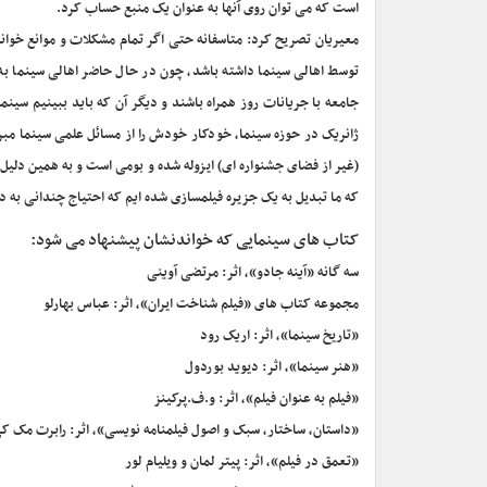
است که می توان روی آنها به عنوان یک منبع حساب کرد.
توسط اهالی سینما داشته باشد، چون در حال حاضر اهالی سینما ب
جامعه با جریانات روز همراه باشند و دیگر آن که باید ببینیم سینم
ژانریک در حوزه سینما، خودکار خودش را از مسائل علمی سینما مبرا 
(غیر از فضای جشنواره ای) ایزوله شده و بومی است و به همین دلی
که ما تبدیل به یک جزیره فیلمسازی شده ایم که احتیاج چندانی به
کتاب های سینمایی که خواندنشان پیشنهاد می شود:
سه گانه «آینه جادو»، اثر: مرتضی آوینی
مجموعه کتاب های «فیلم شناخت ایران»، اثر: عباس بهارلو
«تاریخ سینما»، اثر: اریک رود
«هنر سینما»، اثر: دیوید بوردول
«فیلم به عنوان فیلم»، اثر: و.ف.پرکینز
«داستان، ساختار، سبک و اصول فیلمنامه نویسی»، اثر: رابرت مک ک
«تعمق در فیلم»، اثر: پیتر لمان و ویلیام لور