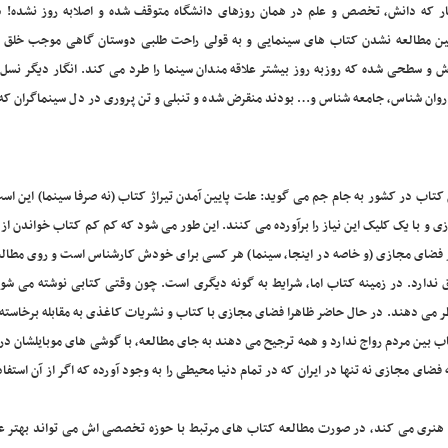
ار که دانش، تخصص و علم در همان روزهای دانشگاه متوقف شده و اصلابه روز نشده! د
ن مطالعه نشدن کتاب های سینمایی و به قولی راحت طلبی دوستان گاهی موجب خلق آ
ش و سطحی شده که روزبه روز بیشتر علاقه مندان سینما را طرد می کند. انگار دیگر نسل 
 روان شناس، جامعه شناس و… بودند منقرض شده و تنبلی و تن پروری در دل سینماگران که 
کتاب در کشور به جام جم می گوید: علت پایین آمدن تیراژ کتاب (نه صرفا سینما) این اس
و با یک کلیک این نیاز را برآورده می کنند. این طور می شود که کم کم کتاب خواندن از 
 در فضای مجازی (و خاصه در اینجا، سینما) هر کسی برای خودش کارشناس است و روی مطالب
دارد. در زمینه کتاب اما، شرایط به گونه دیگری است. چون وقتی کتابی نوشته می شو
ر می دهند. در حال حاضر ظاهرا فضای مجازی با کتاب و نشریات کاغذی به مقابله برخاسته 
اب بین مردم رواج ندارد و همه ترجیح می دهند به جای مطالعه، با گوشی های موبایلشان د
ضای مجازی نه تنها در ایران که در تمام دنیا محیطی را به وجود آورده که اگر از آن استف
ار هنری می کند، در صورت مطالعه کتاب های مرتبط با حوزه تخصصی اش می تواند بهتر ع