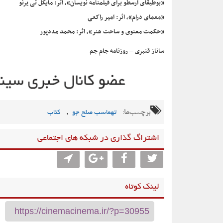
«بوطیقای ارسطو برای فیلمنامه نویسان»، اثر: مایکل تی یرنو
«معمای درام»، اثر: امیر راکعی
«حکمت معنوی و ساحت هنر»، اثر: محمد مددپور
ساناز قنبری – روزنامه جام جم
برچسب‌ها:
,
تهماسب صلح جو
کتاب
اشتراگ گذاری در شبکه های اجتماعی
لینک کوتاه