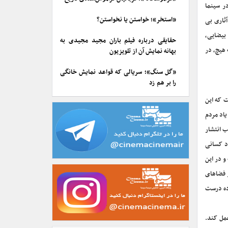
ر سینما
«استخر»؛ خواستن یا نخواستن؟
ثاری بی
بیضایی،
حقایقی درباره فیلم باران مجید مجیدی به
هیچ، در
بهانه نمایش آن از تلویزیون
«گل سنگ»؛ سریالی که قواعد نمایش خانگی
را بر هم زد
ت که این
یاد مردم
 انتشار
د کسانی
و در این
ر فضاهای
اده درست
مل کند.