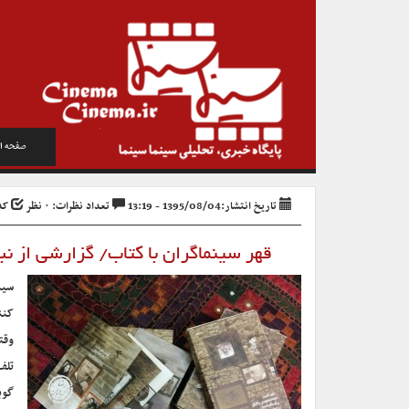
صفحه ا
تاریخ انتشار:1395/08/04 - 13:19
تعداد نظرات: ۰ نظر
کد خ
قهر سینماگران با کتاب/ گزارشی از ن
سین
کنن
وقت
تلف
گوی