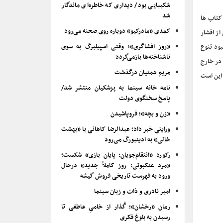
شکیبایی بود/ دیداری که خاطره‌ای ماندگار
شد
ت در خوانش این گونه کتاب ها
کمدی «مادرکیو» دوباره روی صحنه می‌رود
ز اقشار
«روز افشاگری»؛ وقتی اسپیلبرگ به سوی
بود تنوع
ناشناخته‌ها بازمی‌گردد
 در خارج
مریم همتیان درگذشت
 این است
نامه خانه سینما به پزشکیان منتشر شد/
پاسخ سخنگوی دولت
«زن و بچه»؛ فروپاشیدن
ورایتی خبر داد؛ عبدالرضا کاهانی با «بهشت
خالی» به ادینبورگ می‌رود
رکورد «انتقام‌جویان: پایان بازی» شکست؛
«مرد عنکبوتی: روز کاملاً جدید» درحال
ورود به فهرست تاریخی فروش گیشه
امیر نادری و ذات و زبان سینما
رمان «رخشان»؛ گُذار از خامیِ عاطفی تا
رسیدن به بلوغ فکری