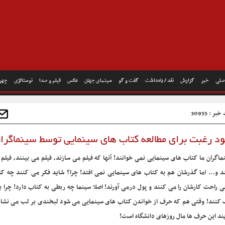
صلی
خبر
گزارش
نقد / یادداشت
گفت و گو
سینمای جهان
عکس
فیلم و صدا
نوستالژی
چهره
بر : 30955
بود رغبت برای مطالعه کتاب های سینمایی توسط سینماگرا
ماگران ما کتاب های سینمایی نمی خوانند! آنها که فیلم می سازند، فیلم می بینند، فیلم
د و… اما گذرشان هم به کتاب های سینمایی نمی افتد! چرا؟ شاید فکر می کنند چه ک
ی راحت کارشان را می کنند و پول درمی آورند! اصلا سینما چه ربطی به کتاب دارد! چرا 
 کنند! وقتی هم که حرف از خواندن کتاب های سینمایی می شود لبخندی بر لب می نشان
ند این حرف ها مال روزهای دانشگاه است!