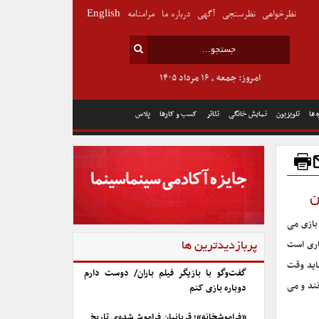
نظرخواهی
نظرسنجی
آگهی
درباره ما
مرامنامه
English
امروز: جمعه , ۱۶ مرداد ۱۴۰۵
 ها
تلویزیون
نمایش خانگی
تئاتر
کسب و کارها
پلاس
ن
 بازی می
اری است
پربازدیدترین ها
باید وقت
گفت‌وگو با بازیگر فیلم باران/ دوست دارم
ند و می
دوباره بازی کنم
«فراموشخانه»؛ قربانیان فراموش‌شده‌ی تاریخ