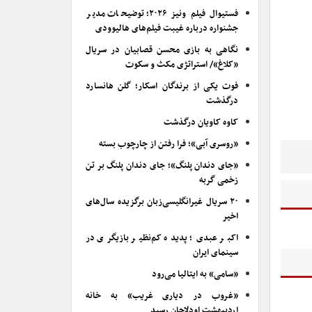
فستیوال فیلم ونیز ۲۰۲۶؛ توضیحات مدیر
جشنواره درباره غیبت فیلم‌های هالیوودی
نگاهی به بازی محسن قصابیان در سریال
«کلاغ»/ استراتژی مکث و سکوت
فوت یکی از برندگان اسکار؛ گلن هانسارد
درگذشت
کاوه کاویان درگذشت
«روسری آبی»؛ فرا رفتن از چارچوب بسته
«جای دندان پلنگ»؛ جای دندان پلنگ بر تن
زخمی گربه
۲۰ سریال غیرانگلیسی‌زبان برگزیده سال‌های
اخیر
اکبر عبدی؛ پدیده کم‌نظیر بازیگری در
سینمای ایران
«سامی» به ایتالیا می‌رود
«غروب در دیاری غریب» به خانه
اردیبهشت اودلاجان رسید