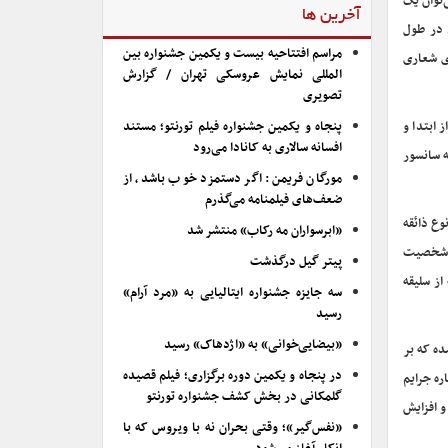
‌توان یک
آخرین ها
م در طول
مراسم افتتاحیه بیست و یکمین جشنواره بین
ای شعاری
المللی نمایش عروسکی تهران / گزارش
تصویری
ابتدا و
پنجاه و یکمین جشنواره فیلم تورنتو؛ مستند
افسانه سالاری به کانادا می‌رود
ه سانسور
مورگان فریمن: اگر دستمزد خوب باشد، از
ضعف‌های فیلمنامه می‌گذرم
وع ذائقه
«ابرسواران مه رکاب» منتشر شد
ا شخصیت
پیتر گیل درگذشت
از سلیقه
سه جایزه جشنواره ایتالیایی به «مرد آرام»
رسید
«بیضایی‌خوانی» به «اژدهاک» رسید
ده که بر
در پنجاه و یکمین دوره برگزاری؛ فیلم قصیده
ره جرایم
گلمکانی در بخش کشف جشنواره تورنتو
و افزایش
«نفس‌گیر»؛ وقتی بحران نه با ویروس که با