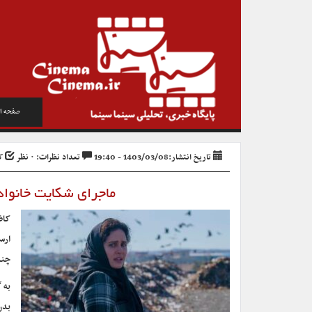
صفحه ا
تاریخ انتشار:1403/03/08 - 19:40
تعداد نظرات: ۰ نظر
کد 
ماجرای شکایت خانواده
کاظ
ارس
چند
به 