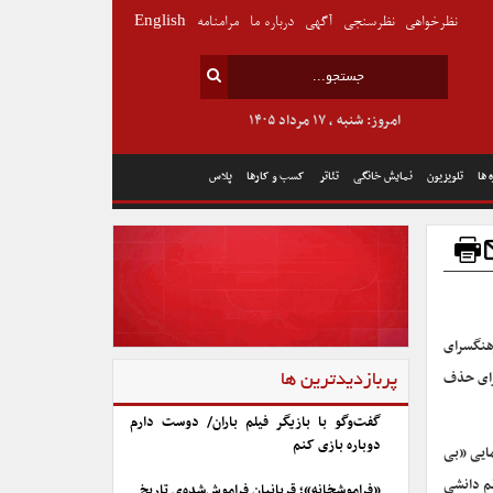
نظرخواهی
نظرسنجی
آگهی
درباره ما
مرامنامه
English
امروز: شنبه , ۱۷ مرداد ۱۴۰۵
 ها
تلویزیون
نمایش خانگی
تئاتر
کسب و کارها
پلاس
هنگسرای
برای حذف
پربازدیدترین ها
گفت‌وگو با بازیگر فیلم باران/ دوست دارم
دوباره بازی کنم
ایی «بی
گردان، کاظم دانشی
«فراموشخانه»؛ قربانیان فراموش‌شده‌ی تاریخ