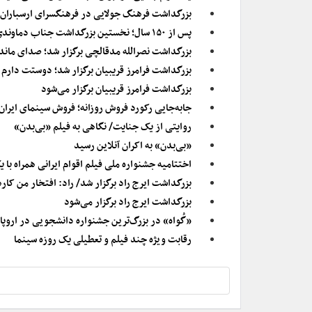
بزرگداشت فرهنگ جولایی در فرهنگسرای ارسباران
پس از ۱۵۰ سال؛ نخستین بزرگداشت جناب دماوندی برگزار می‌شود
بزرگداشت نصرالله مدقالچی برگزار شد؛ صدای ماندگ
بزرگداشت فرامرز قریبیان برگزار شد؛ دوستت دارم
بزرگداشت فرامرز قریبیان برگزار می‌شود
جابه‌جایی رکورد فروش روزانه؛ فروش سینمای ایران در سال ۱۴۰۳ از مرز ۷۰۰ 
روایتی از یک جنایت/ نگاهی به فیلم «بی‌بدن»
«بی‌بدن» به اکران آنلاین رسید
اختتامیه جشنواره ملی فیلم اقوام ایرانی همراه با
بزرگداشت ایرج راد برگزار شد/ راد: افتخار من کار
بزرگداشت ایرج راد برگزار می‌شود
«گُواه» در بزرگ‌ترین جشنواره دانشجویی در اروپا
رقابت ویژه چند فیلم و تعطیلی یک روزه سینما