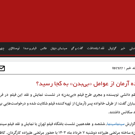
صلی
خبر
گزارش
نقد / یادداشت
گفت و گو
سینمای جهان
عکس
فیلم و صدا
نوستالژی
چهره
خبر : 197377
 آرمان از عوامل «بی‌بدن» به کجا رسید؟
م دانشی نویسنده و مجری طرح فیلم «بی‌بدن» در نشست نمایش و نقد این فیلم در فر
باران گفت: از طرف خانواده پسر (آرمان) از تهیه‌کننده فیلم شکایت شده و درخواست‌هایی 
 سکانس داشتند.
گزارش
سینماسینما
، ششصد و هفدهمین نشست باشگاه فیلم تهران با نمایش و نقد فیلم سینم
بدن» ساخته مرتضی علیزاده دوشنبه ۷ خرداد ‌ماه ۱۴۰۳ با حضور مرتضی علیزاده کار