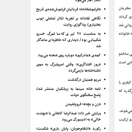
انکار آغاز می‌شود
 مجرمان
«فراموشخانه»؛ قربانیان فراموش‌شده‌ی تاریخ
ری کردند
نگاهی نقادانه بر تجربه تئاتر تعاملی ایوب
بختیاری/ پداگوژی روایت
روانی شد
 خانواده
به مناسبت ۲۸ تیری که سالمرگ خسرو
شکیبایی بود/ دیداری که خاطره‌ای ماندگار
شد
ی ساختم
کمدی «مادرکیو» دوباره روی صحنه می‌رود
جایی است
«روز افشاگری»؛ وقتی اسپیلبرگ به سوی
ناشناخته‌ها بازمی‌گردد
مریم همتیان درگذشت
کیفری را
نامه خانه سینما به پزشکیان منتشر شد/
گذرد که
پاسخ سخنگوی دولت
«زن و بچه»؛ فروپاشیدن
می‌شوند.
ورایتی خبر داد؛ عبدالرضا کاهانی با «بهشت
هم ترکیب
خالی» به ادینبورگ می‌رود
رکورد «انتقام‌جویان: پایان بازی» شکست؛