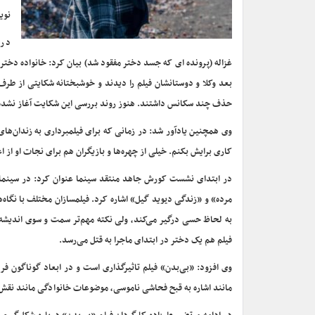
نوی
در 
غزاله (پرونده ای که جسد دختر مفقود شد) بیان کرد: خانواده دختر
بعد وکلا و دوستانشان فیلم را دیدند و خوشبختانه شکایتی از طرف 
حذف چند سکانس داشتند. هنوز روند بررسی این شکایت آغاز نشده
وی همچنین یادآور شد: در زمانی که برای فیلمبرداری به زندان‌ه
کاری برایش بکنم. خیلی از چهره‌ها و بازیگران هم برای نجات او از ا
در ابتدای نشست کورش جاهد منتقد سینما عنوان کرد: در سینمای جه
مرده» و «زندگی دیوید گیل» اشاره کرد. فیلمسازان مختلف با نگاه‌ه
به لحاظ حسی درگیر می‌کند، ولی نکته مهم‌تر سمت و سوی اندیشه‌
فیلم هم یک دختر در ابتدای ماجرا به قتل می‌رسد.
وی افزود: «بی‌بدن» فیلم تاثیرگذاری است و در ابعاد گوناگون فرم
مانند اشاره به قبح فحاشی ناموسی، موضوعات خانوادگی مانند نق