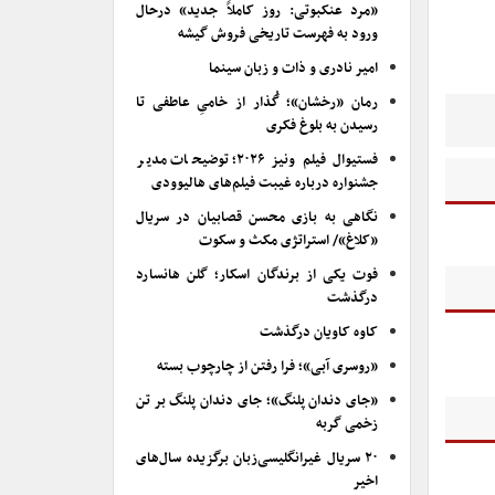
«مرد عنکبوتی: روز کاملاً جدید» درحال
ورود به فهرست تاریخی فروش گیشه
امیر نادری و ذات و زبان سینما
رمان «رخشان»؛ گُذار از خامیِ عاطفی تا
رسیدن به بلوغ فکری
فستیوال فیلم ونیز ۲۰۲۶؛ توضیحات مدیر
جشنواره درباره غیبت فیلم‌های هالیوودی
نگاهی به بازی محسن قصابیان در سریال
«کلاغ»/ استراتژی مکث و سکوت
فوت یکی از برندگان اسکار؛ گلن هانسارد
درگذشت
کاوه کاویان درگذشت
«روسری آبی»؛ فرا رفتن از چارچوب بسته
«جای دندان پلنگ»؛ جای دندان پلنگ بر تن
زخمی گربه
۲۰ سریال غیرانگلیسی‌زبان برگزیده سال‌های
اخیر