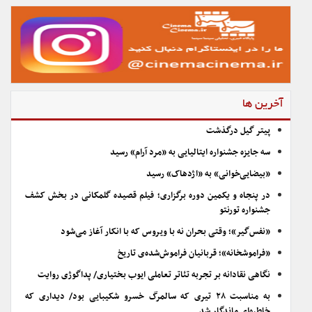
آخرین ها
پیتر گیل درگذشت
سه جایزه جشنواره ایتالیایی به «مرد آرام» رسید
«بیضایی‌خوانی» به «اژدهاک» رسید
در پنجاه و یکمین دوره برگزاری؛ فیلم قصیده گلمکانی در بخش کشف
جشنواره تورنتو
«نفس‌گیر»؛ وقتی بحران نه با ویروس که با انکار آغاز می‌شود
«فراموشخانه»؛ قربانیان فراموش‌شده‌ی تاریخ
نگاهی نقادانه بر تجربه تئاتر تعاملی ایوب بختیاری/ پداگوژی روایت
به مناسبت ۲۸ تیری که سالمرگ خسرو شکیبایی بود/ دیداری که
خاطره‌ای ماندگار شد