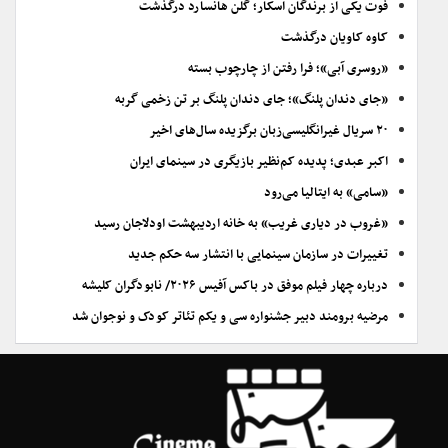
فوت یکی از برندگان اسکار؛ گلن هانسارد درگذشت
کاوه کاویان درگذشت
«روسری آبی»؛ فرا رفتن از چارچوب بسته
«جای دندان پلنگ»؛ جای دندان پلنگ بر تن زخمی گربه
۲۰ سریال غیرانگلیسی‌زبان برگزیده سال‌های اخیر
اکبر عبدی؛ پدیده کم‌نظیر بازیگری در سینمای ایران
«سامی» به ایتالیا می‌رود
«غروب در دیاری غریب» به خانه اردیبهشت اودلاجان رسید
تغییرات در سازمان سینمایی با انتشار سه حکم جدید
درباره چهار فیلم موفق در باکس آفیس ۲۰۲۶/ نابودگران کلیشه
مرضیه برومند دبیر جشنواره سی و یکم تئاتر کودک و نوجوان شد