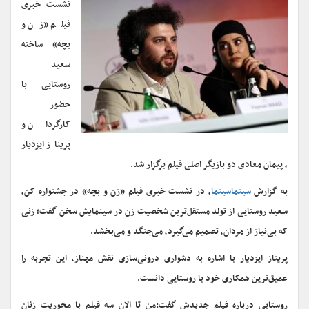
نشست خبری
فیلم «زن و
بچه» ساخته
سعید
روستایی با
حضور
کارگردان و
پریناز ایزدیار
، پیمان معادی دو بازیگر اصلی فیلم برگزار شد.
به گزارش
سینماسینما
، در نشست خبری فیلم «زن و بچه» در جشنواره کن،
سعید روستایی از تولد مستقل‌ترین شخصیت زن در سینمایش سخن گفت؛ زنی
که بی‌نیاز از مردان، تصمیم می‌گیرد، می‌جنگد و می‌بخشد.
پریناز ایزدیار با اشاره به دشواری درونی‌سازی نقش مهناز، این تجربه را
عمیق‌ترین همکاری خود با روستایی دانست.
روستایی درباره فیلم جدیدش گفت:من تا الان سه فیلم با محوریت زنان