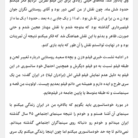
وی یادآور شد: ماه‌های خیلی زیادی برای این فیلم تمرین کردیم فکر میکنم
حدود شش ماه. چون نقش از من کمی دور بود و آقای روستایی نگران جوان
بودن من برای این نقش بود. اما از یک جایی به بعد، حدودا یک ماه از
فیلمبرداری گذاشته بود که متوجه شدم با نقش مهناز عجین شدم و حتی
صورت، ظاهر و بدنم با این نقش هماهنگ شد که فکر میکنم نتیجه آن تمرینات
بود و در نهایت توانستم نقش را آن طور که باید بازی کنم.
در ادامه نشست خبری فیلم «زن و بچه» سعید روستایی درباره تغییر لحن و
طبقه فیلم نسبت به دو فیلم دیگرش و همچنین احتمال خود سانسوری در این
فیلم به دلیل عدم نمایش فیلم قبلی اش (برادران لیلا) در ایران گفت: من یک
سری طرح و ایده دارم و همیشه می دانم فیلم بعدیم چیست. اولویت من قصه و
سینماست و نه طبقه متوسط یا پایین جامعه در فیلم‌هایم.
در مورد خودسانسوری باید بگویم که بالاخره من در ایران زندگی میکنم با
سینمای آن آشنا هستم و و خودم را نتیجه سینمای اجتماعی ۴۵ سال گذشته
ایران میدانم و خودم رو دنباله روی سینماگران اجتماعی گذشته میدانم.
نمی‌دانم تا چه حد خودسانسوری میکنم اما چون اینجا زندگی میکنم یک سری