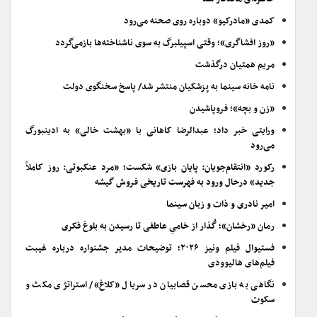
کمدی «مادرکیو» دوباره روی صحنه می‌رود
«روز افشاگری»؛ وقتی اسپیلبرگ به سوی ناشناخته‌ها بازمی‌گردد
مریم همتیان درگذشت
نامه خانه سینما به پزشکیان منتشر شد/ پاسخ سخنگوی دولت
«زن و بچه»؛ فروپاشیدن
ورایتی خبر داد؛ عبدالرضا کاهانی با «بهشت خالی» به ادینبورگ
می‌رود
رکورد «انتقام‌جویان: پایان بازی» شکست؛ «مرد عنکبوتی: روز کاملاً
جدید» درحال ورود به فهرست تاریخی فروش گیشه
امیر نادری و ذات و زبان سینما
رمان «رخشان»؛ گُذار از خامیِ عاطفی تا رسیدن به بلوغ فکری
فستیوال فیلم ونیز ۲۰۲۶؛ توضیحات مدیر جشنواره درباره غیبت
فیلم‌های هالیوودی
نگاهی به بازی محسن قصابیان در سریال «کلاغ»/ استراتژی مکث و
سکوت