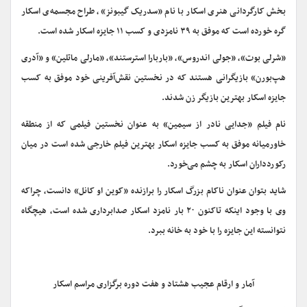
بخش کارگردانی هنری اسکار با نام «سدریک گیبونز»، طراح مجسمه‌ی اسکار
گره خورده است که موفق به ۳۹ نامزدی و کسب ۱۱ جایزه اسکار شده است.
«شرلی بوت»، «جولی اندروس»، «باربارا استرستند»، «مارلی ماتلین» و «آدری
هپ‌بورن» بازیگرانی هستند که در نخستین نقش‌آفرینی خود موفق به کسب
جایزه اسکار بهترین بازیگر زن شدند.
نام فیلم «جدایی نادر از سیمین» به عنوان نخستین فیلمی که از منطقه
خاورمیانه موفق به کسب جایزه اسکار بهترین فیلم خارجی شده است در میان
رکوردداران اسکار به چشم می‌خورد.
شاید بتوان عنوان ناکام بزرگ اسکار را برازنده «کوین او کانل» دانست، چراکه
وی با وجود اینکه تاکنون ۲۰ بار نامزد اسکار صدابرداری شده است، هیچگاه
نتوانسته این جایزه را با خود به خانه ببرد.
آمار و ارقام عجیب هشتاد و هفت دوره برگزاری مراسم اسکار