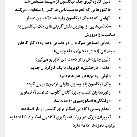
دلیل کناره‌گیری جک نیکلسون از سینما مشخص شد
فاکتورهایی که تجربه سینمایی هر کس را متفاوت می‌کند
اتهامی که به جک نیکلسون وارد شد/ تحسین هیتلر
سکانس‌هایی از بهترین نقش‌آفرینی‌های جک نیکلسون به
مناسبت زادروزش
ردیابی اشباحی سرگردان در دنیایی وهم زده/ کارآگاهان
سینمایی (بخش پنجم)، محله چینی‌ها
دنیرو جایزه‌اش را از دست دی کاپریو می‌گیرد
ادامه «درخشش» کوبریک با یک کارگردان جدید
«تونی اردمن» باز هم جایزه برد
جک نیکلسون با بازسازی «تونی اردمن» برمی گردد
رکوردداران کسب جایزه گلدن گلوب کدامند؟/ تصاویر
«رفتگان» اسکورسیزی ۱۰ ساله شد
اقدام رسمی آکادمی اسکار برای کاستن از بار انتقادها
تغییرات بزرگ در روند عضوگیری آکادمی اسکار / انتقادها به
ترکیب نامزدها ادامه دارد