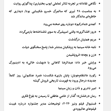
نگاهی نقادانه بر تجربه تئاتر تعاملی ایوب بختیاری/ پداگوژی روایت
به مناسبت ۲۸ تیری که سالمرگ خسرو شکیبایی بود/ دیداری که
خاطره‌ای ماندگار شد
کمدی «مادرکیو» دوباره روی صحنه می‌رود
«روز افشاگری»؛ وقتی اسپیلبرگ به سوی ناشناخته‌ها بازمی‌گردد
مریم همتیان درگذشت
نامه خانه سینما به پزشکیان منتشر شد/ پاسخ سخنگوی دولت
«زن و بچه»؛ فروپاشیدن
ورایتی خبر داد؛ عبدالرضا کاهانی با «بهشت خالی» به ادینبورگ
می‌رود
رکورد «انتقام‌جویان: پایان بازی» شکست؛ «مرد عنکبوتی: روز کاملاً
جدید» درحال ورود به فهرست تاریخی فروش گیشه
امیر نادری و ذات و زبان سینما
رمان «رخشان»؛ گُذار از خامیِ عاطفی تا رسیدن به بلوغ فکری
فستیوال فیلم ونیز ۲۰۲۶؛ توضیحات مدیر جشنواره درباره غیبت
فیلم‌های هالیوودی