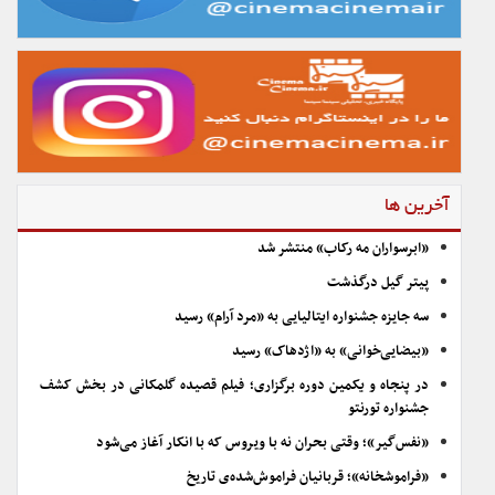
آخرین ها
«ابرسواران مه رکاب» منتشر شد
پیتر گیل درگذشت
سه جایزه جشنواره ایتالیایی به «مرد آرام» رسید
«بیضایی‌خوانی» به «اژدهاک» رسید
در پنجاه و یکمین دوره برگزاری؛ فیلم قصیده گلمکانی در بخش کشف
جشنواره تورنتو
«نفس‌گیر»؛ وقتی بحران نه با ویروس که با انکار آغاز می‌شود
«فراموشخانه»؛ قربانیان فراموش‌شده‌ی تاریخ