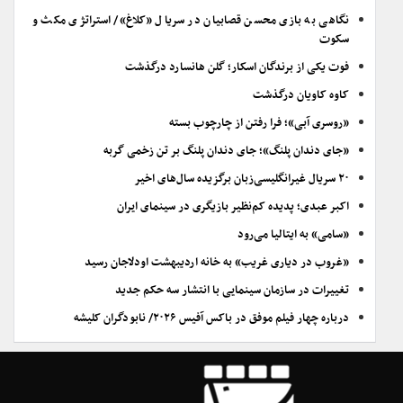
نگاهی به بازی محسن قصابیان در سریال «کلاغ»/ استراتژی مکث و
سکوت
فوت یکی از برندگان اسکار؛ گلن هانسارد درگذشت
کاوه کاویان درگذشت
«روسری آبی»؛ فرا رفتن از چارچوب بسته
«جای دندان پلنگ»؛ جای دندان پلنگ بر تن زخمی گربه
۲۰ سریال غیرانگلیسی‌زبان برگزیده سال‌های اخیر
اکبر عبدی؛ پدیده کم‌نظیر بازیگری در سینمای ایران
«سامی» به ایتالیا می‌رود
«غروب در دیاری غریب» به خانه اردیبهشت اودلاجان رسید
تغییرات در سازمان سینمایی با انتشار سه حکم جدید
درباره چهار فیلم موفق در باکس آفیس ۲۰۲۶/ نابودگران کلیشه