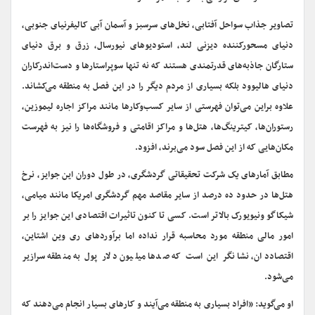
تصاویر جذاب سواحل آفتابی، نخل‌های سرسبز و آسمان آبی کالیفرنیای جنوبی،
دنیای مسحور‌کننده دیزنی لند، استودیوهای نیورسال، زرق و برق دنیای
ستارگان جاذبه‌های قدرتمندی هستند که نه تنها سوپراستارها و دست‌اندرکاران
دنیای هالیوود بلکه بسیاری از مردم دیگر را در این فصل به منطقه می‌کشاند.
علاوه براین می‌توان فهرستی از سایر کسب‌وکارها مانند مراکز اجاره لیموزین،
رستوران‌ها، کیترینگ‌ها، هتل‌ها و مراکز اقامتی و فروشگاه‌ها را نیز به فهرست
مکان‌هایی که از این فصل سود می‌برند، افزود.
مطابق آمارهای یک شرکت تحقیقاتی گردشگری، در طول دوران این جوایز، نرخ
هتل‌ها در حدود ده درصد از سایر مقاصد مهم گردشگری امریکا مانند میامی،
شیکاگو ونیویورک بالاتر است. کسی تا کنون تاثیرات اقتصادی این جوایز را بر
امور مالی منطقه مورد محاسبه قرار نداده اما برآوردهای ری وین اشتاین،
اقتصاددان، نشانگر این است که صدها میلیون دلار پول به منطقه سرازیر
می‌شود.
او می‌گوید: «افراد بسیاری به منطقه می‌آیند و کارهای بسیار انجام می‌دهند که