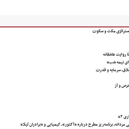
استراتژی مکث و سکوت
تا روایت عاشقانه
ای نیمه شب»
لاق، سرمایه و قدرت
رص و آز
 ۲»
ردانه، برنامه‌ریز مطرح درباره «آکتور»، کیمیایی و «برادران لیلا»