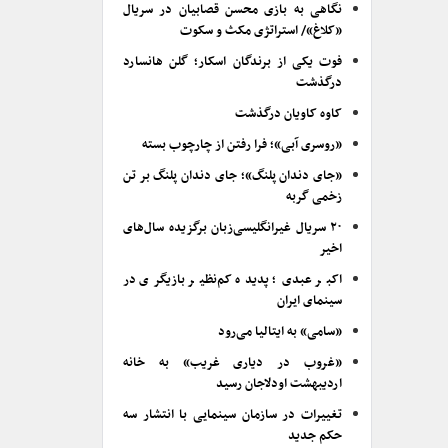
نگاهی به بازی محسن قصابیان در سریال
«کلاغ»/ استراتژی مکث و سکوت
فوت یکی از برندگان اسکار؛ گلن هانسارد
درگذشت
کاوه کاویان درگذشت
«روسری آبی»؛ فرا رفتن از چارچوب بسته
«جای دندان پلنگ»؛ جای دندان پلنگ بر تن
زخمی گربه
۲۰ سریال غیرانگلیسی‌زبان برگزیده سال‌های
اخیر
اکبر عبدی؛ پدیده کم‌نظیر بازیگری در
سینمای ایران
«سامی» به ایتالیا می‌رود
«غروب در دیاری غریب» به خانه
اردیبهشت اودلاجان رسید
تغییرات در سازمان سینمایی با انتشار سه
حکم جدید