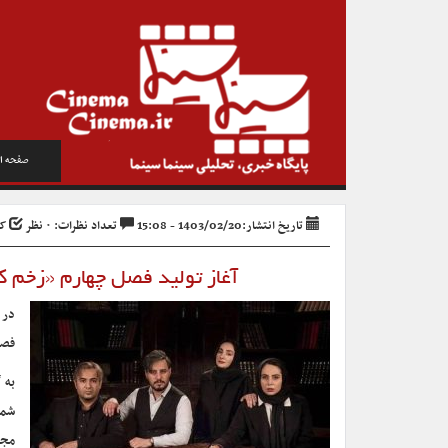
صفحه ا
تاریخ انتشار:1403/02/20 - 15:08
تعداد نظرات: ۰ نظر
کد 
آغاز تولید فصل چهارم «زخم
در 
فصل
به 
شما
مجم