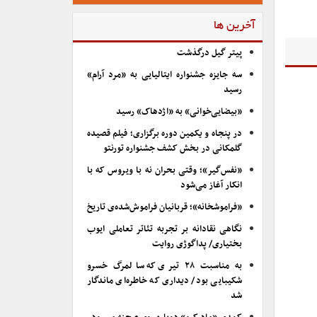
آخرین ها
پیتر گیل درگذشت
سه جایزه جشنواره ایتالیایی به «مرد آرام»
رسید
«بیضایی‌خوانی» به «اژدهاک» رسید
در پنجاه و یکمین دوره برگزاری؛ فیلم قصیده
گلمکانی در بخش کشف جشنواره تورنتو
«نفس‌گیر»؛ وقتی بحران نه با ویروس که با
انکار آغاز می‌شود
«فراموشخانه»؛ قربانیان فراموش‌شده‌ی تاریخ
نگاهی نقادانه بر تجربه تئاتر تعاملی ایوب
بختیاری/ پداگوژی روایت
به مناسبت ۲۸ تیری که سالمرگ خسرو
شکیبایی بود/ دیداری که خاطره‌ای ماندگار
شد