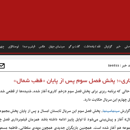
صلی
خبر
گزارش
نقد / یادداشت
گفت و گو
سینمای جهان
عکس
فیلم و صدا
نوستالژی
چهره
خبر : 196853
 کاری»؛ پخش فصل سوم پس از پایان «قطب شمال»
حالی که برنامه ریزی برای پخش فصل سوم «زخم کاری» آغاز شده، شنیده‌ها از قطعی ش
 چهارم این سریال حکایت دارد.
گزارش
سینماسینما
، پخش فصل سوم این سریال تابستان امسال و پس از پایان پخش مجمو
ل» آغاز و پیش‌بینی می‌شود تا اوایل پاییز ادامه داشته باشد همزمان فیلم‌برداری فصل چ
وعه هم آغاز شده است. همچنین بازیگران جدیدی همچون مهدی سلطانی، فاطمه مسعود