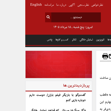
نظرخواهی
نظرسنجی
آگهی
درباره ما
مرامنامه
English
امروز: پنج شنبه , ۱۵ مرداد ۱۴۰۵
 ها
تلویزیون
نمایش خانگی
تئاتر
کسب و کارها
پلاس
دن ساخت
پربازدیدترین ها
عه «قطب
گفت‌وگو با بازیگر فیلم باران/ دوست دارم
دوباره بازی کنم
هارم این
ی‌فر به
«گل سنگ»؛ سریالی که قواعد نمایش خانگی