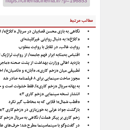
مطالب مرتبط
نگاهی به بازی محسن قصابیان در سریال «کلاغ»/ 
«کلاغ»؛ به دنبال روایتی غیرکلیشه‌ای
روایت غالب، در تقابل با روایت مغلوب
اقتباس به‌مثابه ابزار فهم جامعه/ از روایت تراژیک 
بازدید اهالی وزارت بهداشت از پشت صحنه «ماجر
تطبیقی میان «زخم کاری»، «آبان» و «تاسیان»/ اخ
مجوز ساخت سینمایی برای ۸ فیلمنامه صادر شد
به بهانه سریال «زخم کاری»/ فقط خشونت است و ح
انتشار نسخه سینمایی «زخم کاری ۳»
«قطب شمال»؛ قلابی که به مخاطب گیر نکرد
بازگشت جواد عزتی به ‌خون‌بازی در «زخم‌کاری ۳»
زخم کاری بر پیکر هملت/ نگاهی به سریال «زخم کاری
در گفت‌وگو با سینماسینما مطرح شد؛ حرف‌های علی م