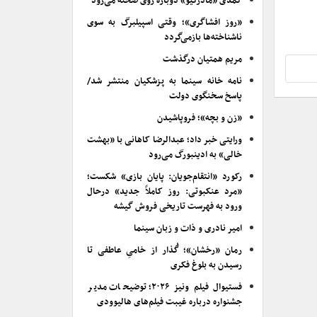
کمدی «مادرکیو» دوباره روی صحنه می‌رود
«روز افشاگری»؛ وقتی اسپیلبرگ به سوی
ناشناخته‌ها بازمی‌گردد
مریم همتیان درگذشت
نامه خانه سینما به پزشکیان منتشر شد/
پاسخ سخنگوی دولت
«زن و بچه»؛ فروپاشیدن
ورایتی خبر داد؛ عبدالرضا کاهانی با «بهشت
خالی» به ادینبورگ می‌رود
رکورد «انتقام‌جویان: پایان بازی» شکست؛
«مرد عنکبوتی: روز کاملاً جدید» درحال
ورود به فهرست تاریخی فروش گیشه
امیر نادری و ذات و زبان سینما
رمان «رخشان»؛ گُذار از خامیِ عاطفی تا
رسیدن به بلوغ فکری
فستیوال فیلم ونیز ۲۰۲۶؛ توضیحات مدیر
جشنواره درباره غیبت فیلم‌های هالیوودی