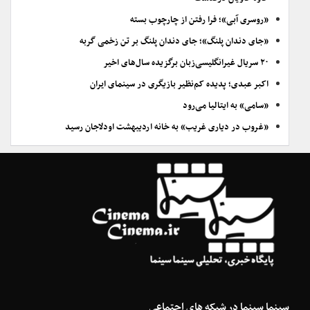
«روسری آبی»؛ فرا رفتن از چارچوب بسته
«جای دندان پلنگ»؛ جای دندان پلنگ بر تن زخمی گربه
۲۰ سریال غیرانگلیسی‌زبان برگزیده سال‌های اخیر
اکبر عبدی؛ پدیده کم‌نظیر بازیگری در سینمای ایران
«سامی» به ایتالیا می‌رود
«غروب در دیاری غریب» به خانه اردیبهشت اودلاجان رسید
سینما سینما در شبکه های اجتماعی