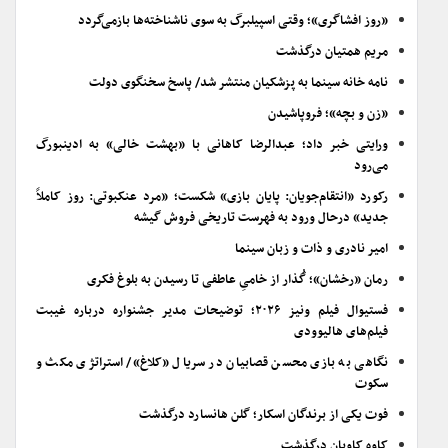
«روز افشاگری»؛ وقتی اسپیلبرگ به سوی ناشناخته‌ها بازمی‌گردد
مریم همتیان درگذشت
نامه خانه سینما به پزشکیان منتشر شد/ پاسخ سخنگوی دولت
«زن و بچه»؛ فروپاشیدن
ورایتی خبر داد؛ عبدالرضا کاهانی با «بهشت خالی» به ادینبورگ
می‌رود
رکورد «انتقام‌جویان: پایان بازی» شکست؛ «مرد عنکبوتی: روز کاملاً
جدید» درحال ورود به فهرست تاریخی فروش گیشه
امیر نادری و ذات و زبان سینما
رمان «رخشان»؛ گُذار از خامیِ عاطفی تا رسیدن به بلوغ فکری
فستیوال فیلم ونیز ۲۰۲۶؛ توضیحات مدیر جشنواره درباره غیبت
فیلم‌های هالیوودی
نگاهی به بازی محسن قصابیان در سریال «کلاغ»/ استراتژی مکث و
سکوت
فوت یکی از برندگان اسکار؛ گلن هانسارد درگذشت
کاوه کاویان درگذشت