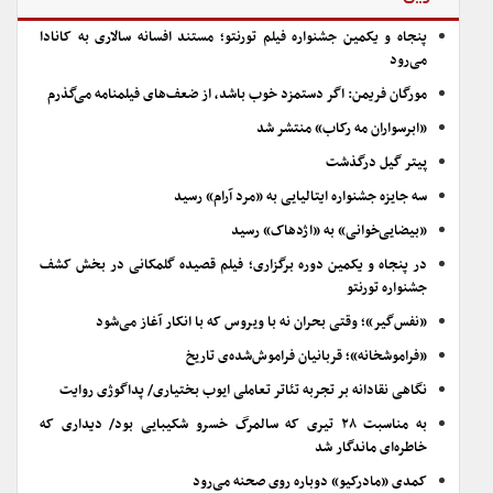
پنجاه و یکمین جشنواره فیلم تورنتو؛ مستند افسانه سالاری به کانادا
می‌رود
مورگان فریمن: اگر دستمزد خوب باشد، از ضعف‌های فیلمنامه می‌گذرم
«ابرسواران مه رکاب» منتشر شد
پیتر گیل درگذشت
سه جایزه جشنواره ایتالیایی به «مرد آرام» رسید
«بیضایی‌خوانی» به «اژدهاک» رسید
در پنجاه و یکمین دوره برگزاری؛ فیلم قصیده گلمکانی در بخش کشف
جشنواره تورنتو
«نفس‌گیر»؛ وقتی بحران نه با ویروس که با انکار آغاز می‌شود
«فراموشخانه»؛ قربانیان فراموش‌شده‌ی تاریخ
نگاهی نقادانه بر تجربه تئاتر تعاملی ایوب بختیاری/ پداگوژی روایت
به مناسبت ۲۸ تیری که سالمرگ خسرو شکیبایی بود/ دیداری که
خاطره‌ای ماندگار شد
کمدی «مادرکیو» دوباره روی صحنه می‌رود