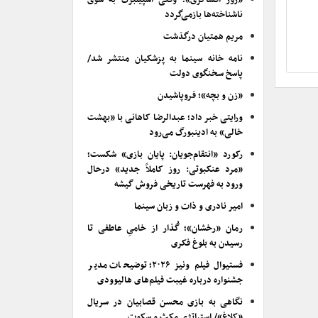
«روز افشاگری»؛ وقتی اسپیلبرگ به سوی
ناشناخته‌ها بازمی‌گردد
مریم همتیان درگذشت
نامه خانه سینما به پزشکیان منتشر شد/
پاسخ سخنگوی دولت
«زن و بچه»؛ فروپاشیدن
ورایتی خبر داد؛ عبدالرضا کاهانی با «بهشت
خالی» به ادینبورگ می‌رود
رکورد «انتقام‌جویان: پایان بازی» شکست؛
«مرد عنکبوتی: روز کاملاً جدید» درحال
ورود به فهرست تاریخی فروش گیشه
امیر نادری و ذات و زبان سینما
رمان «رخشان»؛ گُذار از خامیِ عاطفی تا
رسیدن به بلوغ فکری
فستیوال فیلم ونیز ۲۰۲۶؛ توضیحات مدیر
جشنواره درباره غیبت فیلم‌های هالیوودی
نگاهی به بازی محسن قصابیان در سریال
«کلاغ»/ استراتژی مکث و سکوت