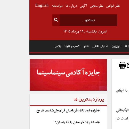
نظرخواهی
نظرسنجی
آگهی
درباره ما
مرامنامه
English
امروز: یکشنبه , ۱۸ مرداد ۱۴۰۵
 ها
تلویزیون
نمایش خانگی
تئاتر
کسب و کارها
پلاس
به ایفای
پربازدیدترین ها
ارگردانی
«فراموشخانه»؛ قربانیان فراموش‌شده‌ی تاریخ
ر است در
«استخر»؛ خواستن یا نخواستن؟