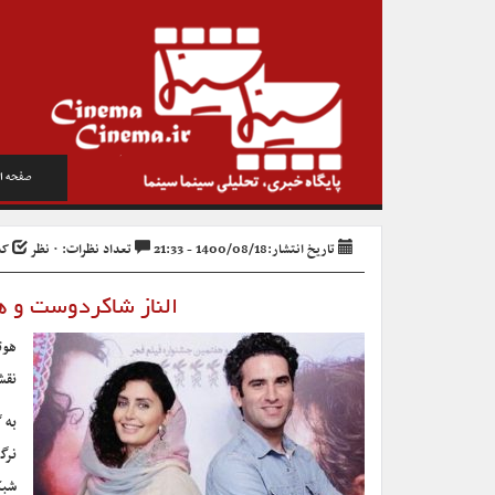
صفحه ا
تاریخ انتشار:1400/08/18 - 21:33
تعداد نظرات: ۰ نظر
کد خ
الناز شاکردوست و هو
هوت
نقش
به 
نرگ
شبک