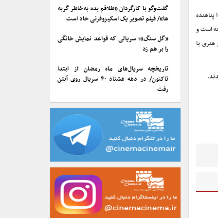
گفت‌وگو با کارگردان «طلاقم بده به خاطر گربه
 پناهنده
ها»/ فیلم تصویر یک اسکیزوفرنی حاد است
ته است و
«گل سنگ»؛ سریالی که قواعد نمایش خانگی
 هنری با
را بر هم زد
تاریخچه سریال‌های ماه رمضان از ابتدا
دند.
تاکنون/ در دهه هشتاد ۴۰ سریال روی آنتن
رفت