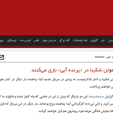
صلی
خبر
گزارش
نقد / یادداشت
گفت و گو
سینمای جهان
عکس
فیلم و صدا
نوستالژی
چهره
بر : 164133
تن شکیبا در «پرنده آبی» بازی می‌کنند
ن شکیبا و الناز شاکردوست به زودی در سریال جدید آیدا پناهنده بار دیگر در کنار هم 
 خواهند پرداخت.
گزارش
سینماسینما
، این دو بازیگر که پیش از این در «شبی که ماه کامل شد» و «ابلق» به ک
س آبیار و «تی تی» به کارگردانی آیدا پناهنده زوج بوده‌اند، بار دیگر در این سریال که قرا
ه نمایش خانگی عرضه شود روبه‌روی هم قرار خواهند گرفت.