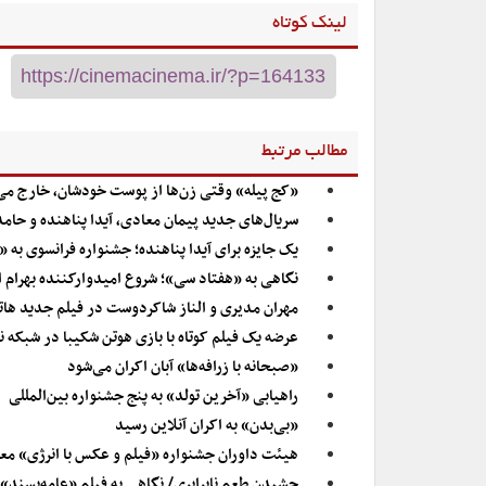
لینک کوتاه
مطالب مرتبط
«کج ‌پیله» وقتی زن‌ها‌ از پوست خودشان، خارج می
سریال‌های جدید پیمان معادی، آیدا پناهنده و حامد
یک جایزه برای آیدا پناهنده؛ جشنواره فرانسوی به 
نگاهی به «هفتاد سی»؛ شروع امیدوارکننده بهرام 
مهران مدیری و الناز شاکردوست در فیلم جدید ها
عرضه یک فیلم کوتاه با بازی هوتن شکیبا در شبکه 
«صبحانه با زرافه‌ها» آبان اکران می‌شود
راهیابی «آخرین تولد» به پنج جشنواره بین‌المللی
«بی‌بدن» به اکران آنلاین رسید
هیئت داوران جشنواره «فیلم و عکس با انرژی» مع
چشیدن طعم نابرابری/ نگاهی به فیلم «عامه‌پسند»