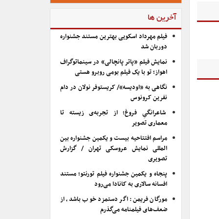
آخرین ها
فیلم مهرداد اسکویی بهترین مستند جشنواره
دوربان شد
نمایش فیلم «پاتر پانچالی» در سینماتوگراف
اهواز؛ تو با یک فیلم بومی روبرو هستی
نگاهی به «اودیسه»/ کریستوفر نولان در دام
نفرین کرونوس
شاعرانگیِ فروغ؛ از تجربه‌ی زیسته تا
معماری تصویر
مراسم افتتاحیه بیست و یکمین جشنواره بین
المللی نمایش عروسکی تهران / گزارش
تصویری
پنجاه و یکمین جشنواره فیلم تورنتو؛ مستند
افسانه سالاری به کانادا می‌رود
مورگان فریمن: اگر دستمزد خوب باشد، از
ضعف‌های فیلمنامه می‌گذرم