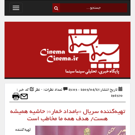
Toggle
avigation
تاریخ انتشار:1403/04/17 - 13:03
تعداد نظرات: ۰ نظر
کد خبر :
198370
تهیه‌کننده سریال «بامداد خمار»: حاشیه همیشه
هست/ هدف همه‌ ما مخاطب است
تهیه‌کننده