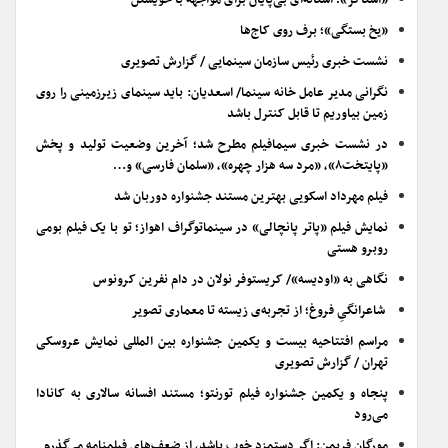
«استاکر»؛ آستانه‌ای بی‌پایان برای مواجهه با خویشتن
«یخ بستگی»؛ برف روی کاج‌ها
نشست خبری رئیس سازمان سینمایی / گزارش تصویری
نگرانی مدیر عامل خانه سینما/ اسعدیان: باید سینمای زیرزمینی را روی
زمین بیاوریم تا قابل کنترل باشد
در نشست خبری سیمافیلم مطرح شد؛ آخرین وضعیت تولید و پخش
«پایتخت۸»، «مرد سه هزار چهره»، «سلمان فارسی» و…
فیلم مهرداد اسکویی بهترین مستند جشنواره دوربان شد
نمایش فیلم «پاتر پانچالی» در سینماتوگراف اهواز؛ تو با یک فیلم بومی
روبرو هستی
نگاهی به «اودیسه»/ کریستوفر نولان در دام نفرین کرونوس
شاعرانگیِ فروغ؛ از تجربه‌ی زیسته تا معماری تصویر
مراسم افتتاحیه بیست و یکمین جشنواره بین المللی نمایش عروسکی
تهران / گزارش تصویری
پنجاه و یکمین جشنواره فیلم تورنتو؛ مستند افسانه سالاری به کانادا
می‌رود
مورگان فریمن: اگر دستمزد خوب باشد، از ضعف‌های فیلمنامه می‌گذرم