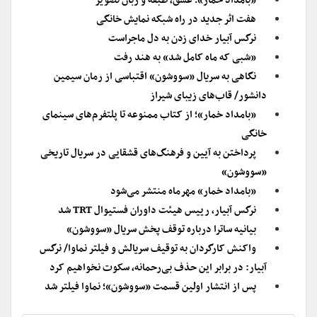
«بامداد خمار»؛ عشق، طبقه و زبان تصویر
هفت اثر جدید در راه شبکه نمایش خانگی
نرگس آبیار خدای زدن به دل ماجراست
«شبی که ماه کامل شد» به هند رفت
نگاهی به سریال «سووشون» اقتباسی از رمان سیمین
دانشور/ قاب‌های زیبای شیراز
«بامداد خمار»؛ از کتاب ممنوعه تا پلتفرم‌های سینمای
خانگی
پرداختن به آیین و فرهنگ‌های قشقایی در سریال تاریخی
«سووشون»
«بامداد خمار» مهرماه منتشر می‌شود
نرگس آبیار، رییس هیئت داوران فستیوال TRT شد
بیانیه ساترا درباره توقف پخش سریال «سووشون»
واکنش کارگردان به توقیف سریالش و فیلتر نماوا/ نرگس
آبیار: در برابر این حذف بی‌رحمانه، سکوت نخواهیم کرد
پس از انتشار اولین قسمت «سووشون»؛ نماوا فیلتر شد