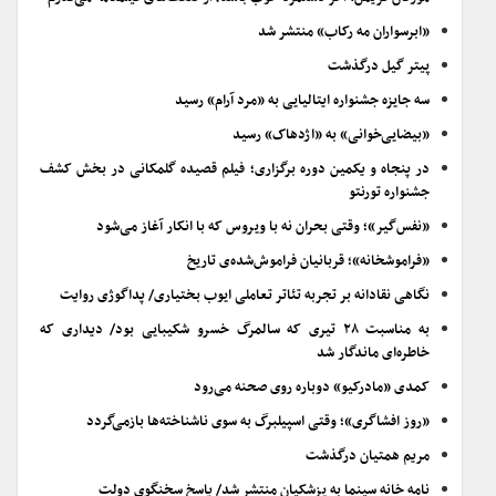
«ابرسواران مه رکاب» منتشر شد
پیتر گیل درگذشت
سه جایزه جشنواره ایتالیایی به «مرد آرام» رسید
«بیضایی‌خوانی» به «اژدهاک» رسید
در پنجاه و یکمین دوره برگزاری؛ فیلم قصیده گلمکانی در بخش کشف
جشنواره تورنتو
«نفس‌گیر»؛ وقتی بحران نه با ویروس که با انکار آغاز می‌شود
«فراموشخانه»؛ قربانیان فراموش‌شده‌ی تاریخ
نگاهی نقادانه بر تجربه تئاتر تعاملی ایوب بختیاری/ پداگوژی روایت
به مناسبت ۲۸ تیری که سالمرگ خسرو شکیبایی بود/ دیداری که
خاطره‌ای ماندگار شد
کمدی «مادرکیو» دوباره روی صحنه می‌رود
«روز افشاگری»؛ وقتی اسپیلبرگ به سوی ناشناخته‌ها بازمی‌گردد
مریم همتیان درگذشت
نامه خانه سینما به پزشکیان منتشر شد/ پاسخ سخنگوی دولت