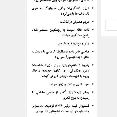
کمدی «مادرکیو» دوباره روی صحنه می‌رود
«روز افشاگری»؛ وقتی اسپیلبرگ به سوی
ناشناخته‌ها بازمی‌گردد
مریم همتیان درگذشت
نامه خانه سینما به پزشکیان منتشر شد/
پاسخ سخنگوی دولت
«زن و بچه»؛ فروپاشیدن
ورایتی خبر داد؛ عبدالرضا کاهانی با «بهشت
خالی» به ادینبورگ می‌رود
رکورد «انتقام‌جویان: پایان بازی» شکست؛
«مرد عنکبوتی: روز کاملاً جدید» درحال
ورود به فهرست تاریخی فروش گیشه
امیر نادری و ذات و زبان سینما
رمان «رخشان»؛ گُذار از خامیِ عاطفی تا
رسیدن به بلوغ فکری
فستیوال فیلم ونیز ۲۰۲۶؛ توضیحات مدیر
جشنواره درباره غیبت فیلم‌های هالیوودی