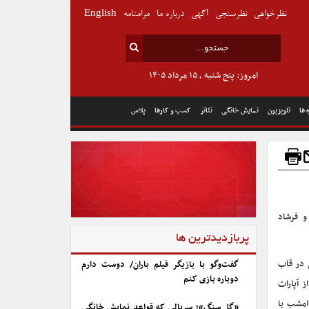
نظرخواهی
نظرسنجی
آگهی
درباره ما
مرامنامه
English
امروز: پنج شنبه , ۱۵ مرداد ۱۴۰۵
 ها
تلویزیون
نمایش خانگی
تئاتر
کسب و کارها
پلاس
کوثری و فرشاد
پربازدیدترین ها
ی در قاب
گفت‌وگو با بازیگر فیلم باران/ دوست دارم
دوباره بازی کنم
ن، پس از سال‌ها دوری از این عرصه، با گزارشگری بازی فینال رقابت‌های یورو ۲۰۲۴ از آپارات
 امشب با
«گل سنگ»؛ سریالی که قواعد نمایش خانگی