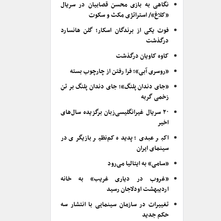
نگاهی به بازی محسن قصابیان در سریال
«کلاغ»/ استراتژی مکث و سکوت
فوت یکی از برندگان اسکار؛ گلن هانسارد
درگذشت
کاوه کاویان درگذشت
«روسری آبی»؛ فرا رفتن از چارچوب بسته
«جای دندان پلنگ»؛ جای دندان پلنگ بر تن
زخمی گربه
۲۰ سریال غیرانگلیسی‌زبان برگزیده سال‌های
اخیر
اکبر عبدی؛ پدیده کم‌نظیر بازیگری در
سینمای ایران
«سامی» به ایتالیا می‌رود
«غروب در دیاری غریب» به خانه
اردیبهشت اودلاجان رسید
تغییرات در سازمان سینمایی با انتشار سه
حکم جدید