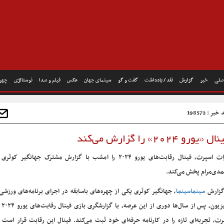
صلی
خبر
گزارش
نقد / یادداشت
گفت و گو
سینمای جهان
عکس
فیلم و صدا
نوستالژی
چهره
بر : 198572
۲۰» را گزارش می‌کند
آپارات اسپرت، فینال رقابت‌های یورو ۲۰۲۴ را امشب با گزارش مشترک جهانگیر 
دی‌مرام پخش می‌کند.
گزارش
سینماسینما
، جهانگیر کوثری یکی از چهره‌های باسابقه در اجرای برنامه‌های ورزش
تلویزیو
رت، تجربه‌ای تازه را در کارنامه حرفه‌ای خود ثبت می‌کند. فینال این رقابت‌ قرار است