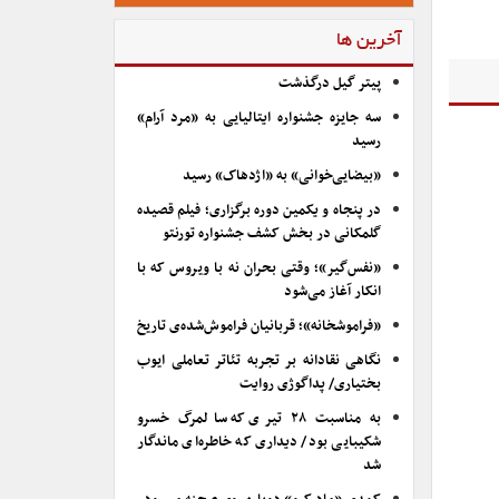
آخرین ها
پیتر گیل درگذشت
سه جایزه جشنواره ایتالیایی به «مرد آرام»
رسید
«بیضایی‌خوانی» به «اژدهاک» رسید
در پنجاه و یکمین دوره برگزاری؛ فیلم قصیده
گلمکانی در بخش کشف جشنواره تورنتو
«نفس‌گیر»؛ وقتی بحران نه با ویروس که با
انکار آغاز می‌شود
«فراموشخانه»؛ قربانیان فراموش‌شده‌ی تاریخ
نگاهی نقادانه بر تجربه تئاتر تعاملی ایوب
بختیاری/ پداگوژی روایت
به مناسبت ۲۸ تیری که سالمرگ خسرو
شکیبایی بود/ دیداری که خاطره‌ای ماندگار
شد