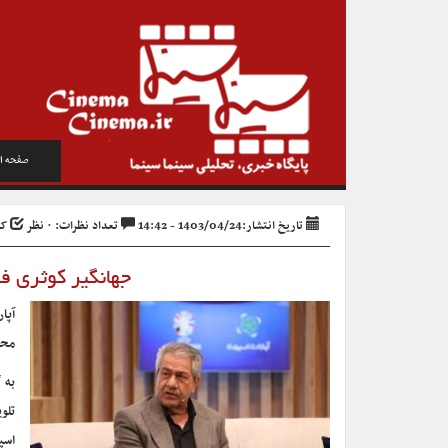
صفحه ا
تاریخ انتشار:1403/04/24 - 14:42
تعداد نظرات: ۰ نظر
کد خ
جهانگیر کوثری فینال «یورو ۲۴
محم
به 
اسپ