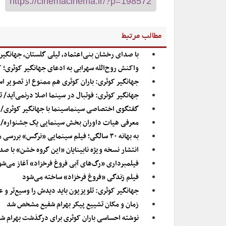
مطالب مرتبط
با صدای رخشان بنی‌اعتماد، لیلی گلستان، جهانگی
واکنش روح‌الله سهرابی به ادعای جهانگیر کوثری؛ کی 
جهانگیر کوثری: باران کوثری هم ممنوع از تصویر 
جهانگیر کوثری: فوتبال در سینما اصلا درنمی‌آید/ 
گفتگوی اختصاصی سینماسینما با جهانگیر کوثری/
معرفی هیات داوران بخش سینمایی یک جشنواره/ مه
به بهانه ۳۰ سالگی؛ فیلم سینمایی «نرگس» بررسی می‌شود
انتشار نسخه ویژه نابینایان «این گروه خشن» با صد
فیلمبرداری «رگ‌های آبی فروغ فرخزاد» آغاز می‌شو
فیلم زندگی «فروغ فرخزاد» ساخته می‌شود
جهانگیر کوثری: تلویزیون باید دیدش را وسیع‌تر و ع
زمان و مکان تشییع پیکر بهرام شفیع مشخص شد
نوشته احساسی باران کوثری برای درگذشت بهرام ش