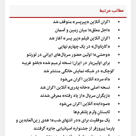
مطالب مرتبط
اکران آنلاین «پیرپسر» متوقف شد
«اجل معلق»؛ میان زمین و آسمان
اکران آنلاین فیلم «پیر پسر» آغاز شد
«کارناوال» در یک چهارم نهایی
«وحشی»؛ اولین حضور سریال‌های ایرانی در تورنتو
برای اولین‌بار در ایران؛ نسخه ترمیم شده «باشو غریبه
کوچک» در شبکه نمایش خانگی منتشر شد
«آه سرد» آنلاین اکران می‌شود
نسخه اصلی «خانه پدری» آنلاین اکران شد
بازیگران سریال «از یاد رفته» معرفی شدند
«سودابه» آنلاین اکران می‌شود
تابستانِ ولرم پلتفرم‌ها
یک موفقیت برای «در انتهای شب»؛ هدی زین‌العابدین و
پارسا پیروزفر از جشنواره اسپانیایی جایزه گرفتند