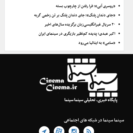
«روسری آبی»؛ فرا رفتن از چارچوب بسته
«جای دندان پلنگ»؛ جای دندان پلنگ بر تن زخمی گربه
۲۰ سریال غیرانگلیسی‌زبان برگزیده سال‌های اخیر
اکبر عبدی؛ پدیده کم‌نظیر بازیگری در سینمای ایران
«سامی» به ایتالیا می‌رود
سینما سینما در شبکه های اجتماعی