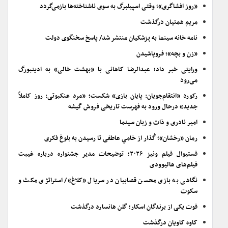
«روز افشاگری»؛ وقتی اسپیلبرگ به سوی ناشناخته‌ها بازمی‌گردد
مریم همتیان درگذشت
نامه خانه سینما به پزشکیان منتشر شد/ پاسخ سخنگوی دولت
«زن و بچه»؛ فروپاشیدن
ورایتی خبر داد؛ عبدالرضا کاهانی با «بهشت خالی» به ادینبورگ
می‌رود
رکورد «انتقام‌جویان: پایان بازی» شکست؛ «مرد عنکبوتی: روز کاملاً
جدید» درحال ورود به فهرست تاریخی فروش گیشه
امیر نادری و ذات و زبان سینما
رمان «رخشان»؛ گُذار از خامیِ عاطفی تا رسیدن به بلوغ فکری
فستیوال فیلم ونیز ۲۰۲۶؛ توضیحات مدیر جشنواره درباره غیبت
فیلم‌های هالیوودی
نگاهی به بازی محسن قصابیان در سریال «کلاغ»/ استراتژی مکث و
سکوت
فوت یکی از برندگان اسکار؛ گلن هانسارد درگذشت
کاوه کاویان درگذشت