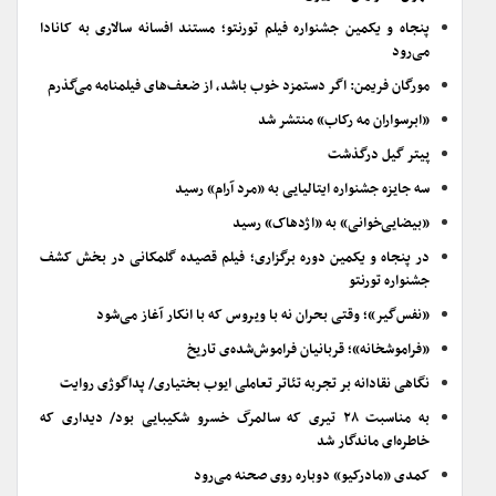
پنجاه و یکمین جشنواره فیلم تورنتو؛ مستند افسانه سالاری به کانادا
می‌رود
مورگان فریمن: اگر دستمزد خوب باشد، از ضعف‌های فیلمنامه می‌گذرم
«ابرسواران مه رکاب» منتشر شد
پیتر گیل درگذشت
سه جایزه جشنواره ایتالیایی به «مرد آرام» رسید
«بیضایی‌خوانی» به «اژدهاک» رسید
در پنجاه و یکمین دوره برگزاری؛ فیلم قصیده گلمکانی در بخش کشف
جشنواره تورنتو
«نفس‌گیر»؛ وقتی بحران نه با ویروس که با انکار آغاز می‌شود
«فراموشخانه»؛ قربانیان فراموش‌شده‌ی تاریخ
نگاهی نقادانه بر تجربه تئاتر تعاملی ایوب بختیاری/ پداگوژی روایت
به مناسبت ۲۸ تیری که سالمرگ خسرو شکیبایی بود/ دیداری که
خاطره‌ای ماندگار شد
کمدی «مادرکیو» دوباره روی صحنه می‌رود