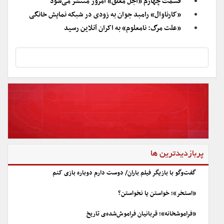
قسمت چهارم «اجل معلق» امروز منتشر می‌شود
«کارناوال» رامبد جوان به زودی در شبکه نمایش خانگی
«علت مرگ: نامعلوم» به اکران آنلاین رسید
پربازدیدترین ها
گفت‌وگو با بازیگر فیلم باران/ دوست دارم دوباره بازی کنم
«استخر»؛ خواستن یا نخواستن؟
«فراموشخانه»؛ قربانیان فراموش‌شده‌ی تاریخ