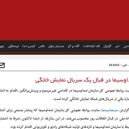
صلی
خبر
گزارش
نقد / یادداشت
گفت و گو
سینمای جهان
عکس
فیلم و صدا
نوستالژی
چهره
ر : 183168
وسیما در قبال یک سریال نمایش خانگی
ت روابط عمومی کل سازمان صداوسیما در اقدامی غیرمرسوم و پرسش‌برانگیز، اقدام به انت
اره یکی از سریال‌های شبکه نمایش خانگی کرده است.
گزارش
سینماسینما
، سایت روابط عمومی کل سازمان صداوسیما که پیشتر منبعی برای انتش
نه ملی در قبال اتفاقات روز محسوب می‌شد، در این سال‌ها ـ از ابتدا تاکنون ـ صرفا به انتشا
بط با سازمان صداوسیما و تازه‌های تولید شبکه‌های رادیو و تلویزیونی اقدام کرده بود.