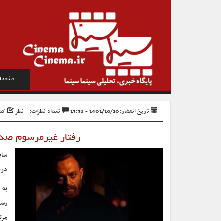
صفحه ا
تاریخ انتشار:1401/10/10 - 15:58
تعداد نظرات: ۰ نظر
کد خب
رفتار غیرمرسوم صدا
سای
درب
به 
رسا
مرت