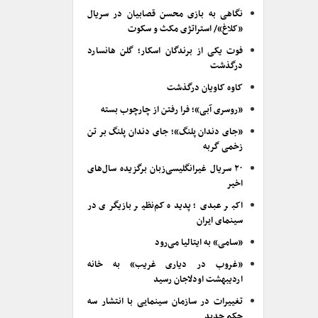
نگاهی به بازی محسن قصابیان در سریال
«کلاغ»/ استراتژی مکث و سکوت
فوت یکی از برندگان اسکار؛ گلن هانسارد
درگذشت
کاوه کاویان درگذشت
«روسری آبی»؛ فرا رفتن از چارچوب بسته
«جای دندان پلنگ»؛ جای دندان پلنگ بر تن
زخمی گربه
۲۰ سریال غیرانگلیسی‌زبان برگزیده سال‌های
اخیر
اکبر عبدی؛ پدیده کم‌نظیر بازیگری در
سینمای ایران
«سامی» به ایتالیا می‌رود
«غروب در دیاری غریب» به خانه
اردیبهشت اودلاجان رسید
تغییرات در سازمان سینمایی با انتشار سه
حکم جدید