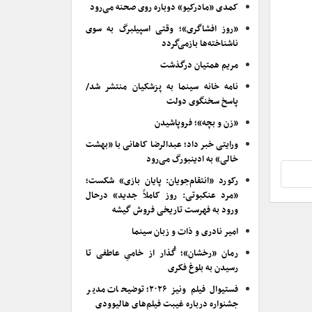
کمدی «مادرکیو» دوباره روی صحنه می‌رود
«روز افشاگری»؛ وقتی اسپیلبرگ به سوی
ناشناخته‌ها بازمی‌گردد
مریم همتیان درگذشت
نامه خانه سینما به پزشکیان منتشر شد/
پاسخ سخنگوی دولت
«زن و بچه»؛ فروپاشیدن
ورایتی خبر داد؛ عبدالرضا کاهانی با «بهشت
خالی» به ادینبورگ می‌رود
رکورد «انتقام‌جویان: پایان بازی» شکست؛
«مرد عنکبوتی: روز کاملاً جدید» درحال
ورود به فهرست تاریخی فروش گیشه
امیر نادری و ذات و زبان سینما
رمان «رخشان»؛ گُذار از خامیِ عاطفی تا
رسیدن به بلوغ فکری
فستیوال فیلم ونیز ۲۰۲۶؛ توضیحات مدیر
جشنواره درباره غیبت فیلم‌های هالیوودی