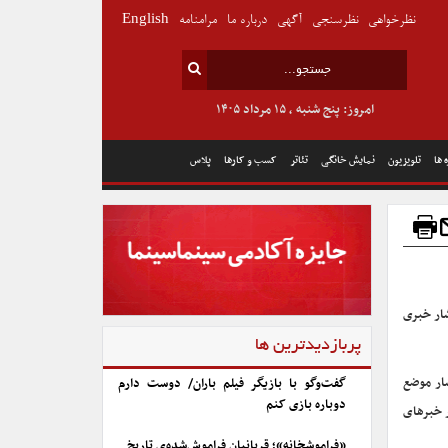
نظرخواهی
نظرسنجی
آگهی
درباره ما
مرامنامه
English
امروز: پنج شنبه , ۱۵ مرداد ۱۴۰۵
 ها
تلویزیون
نمایش خانگی
تئاتر
کسب و کارها
پلاس
شار خبری
پربازدیدترین ها
ار موضع
گفت‌وگو با بازیگر فیلم باران/ دوست دارم
دوباره بازی کنم
ر خبرهای
«فراموشخانه»؛ قربانیان فراموش‌شده‌ی تاریخ