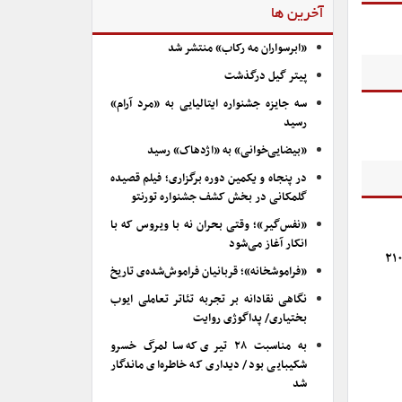
آخرین ها
«ابرسواران مه رکاب» منتشر شد
پیتر گیل درگذشت
سه جایزه جشنواره ایتالیایی به «مرد آرام»
رسید
«بیضایی‌خوانی» به «اژدهاک» رسید
در پنجاه و یکمین دوره برگزاری؛ فیلم قصیده
گلمکانی در بخش کشف جشنواره تورنتو
«نفس‌گیر»؛ وقتی بحران نه با ویروس که با
انکار آغاز می‌شود
بیرخانه ستاد کشوری کنترل دخانیات وزارت بهداشت: به ازای هر ثانیه نمایش استعمال دخانیات در تولیدات نمایشی، جریمه ۲۱۰
«فراموشخانه»؛ قربانیان فراموش‌شده‌ی تاریخ
نگاهی نقادانه بر تجربه تئاتر تعاملی ایوب
بختیاری/ پداگوژی روایت
به مناسبت ۲۸ تیری که سالمرگ خسرو
شکیبایی بود/ دیداری که خاطره‌ای ماندگار
شد