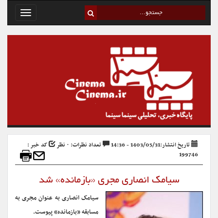
Toggle
avigation
تاریخ انتشار:1403/05/31 - 14:36
تعداد نظرات: ۰ نظر
کد خبر :
199746
سیامک انصاری مجری «بازمانده» شد
سیامک انصاری به عنوان مجری به
مسابقه «بازمانده» پیوست.