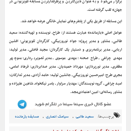
برگزار می‌شود و به عنوان «بزرگترین و پرطرفدارترین مسابقه تلویزیونی در
جهان» لقب گرفته است.
‌‎عوامل اصلی «بازمانده» عبارت هستند از: طراح، نویسنده و تهیه‌کننده: سعید
طالبی، مشاور و مدیر پروژه: جواد نوروزبیگی، کارگردان تلویزیونی: افشین
اربابی، مدیر برنامه‌ریزی و‌ دستیار یک‌ کارگردان: مجید فاضلی، مدیر تولید:
مهدی چراغی، طراح صحنه: مهدی موسوی، مدیر تصویربرداری: منوچهر
مظفری، مدیر نورپردازی: مهرداد حمیدیان، مدیر صدابرداری: فرهاد امامی،
مجری طرح: امیرحسین نوروزبیگی، جانشین تولید: حامد آزادی، مدیر تدارکات:
امید چراغی، گروه نویسندگان: مهدیار سزاوار، یاسر نیکخواه، شاهین علیزاده و
مشاور رسانه‌ای: امین اعتمادی‌مجد.
برچسب‌ها:
,
,
سعید طالبی
سیامک انصاری
مسابقه بازمانده