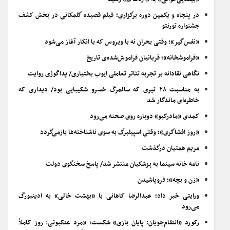
در پنجاه و یکمین دوره برگزاری؛ فیلم قصیده گلمکانی در بخش کشف
جشنواره تورنتو
«نفس‌گیر»؛ وقتی بحران نه با ویروس که با انکار آغاز می‌شود
«فراموشخانه»؛ قربانیان فراموش‌شده‌ی تاریخ
نگاهی نقادانه بر تجربه تئاتر تعاملی ایوب بختیاری/ پداگوژی روایت
به مناسبت ۲۸ تیری که سالمرگ خسرو شکیبایی بود/ دیداری که
خاطره‌ای ماندگار شد
کمدی «مادرکیو» دوباره روی صحنه می‌رود
«روز افشاگری»؛ وقتی اسپیلبرگ به سوی ناشناخته‌ها بازمی‌گردد
مریم همتیان درگذشت
نامه خانه سینما به پزشکیان منتشر شد/ پاسخ سخنگوی دولت
«زن و بچه»؛ فروپاشیدن
ورایتی خبر داد؛ عبدالرضا کاهانی با «بهشت خالی» به ادینبورگ
می‌رود
رکورد «انتقام‌جویان: پایان بازی» شکست؛ «مرد عنکبوتی: روز کاملاً