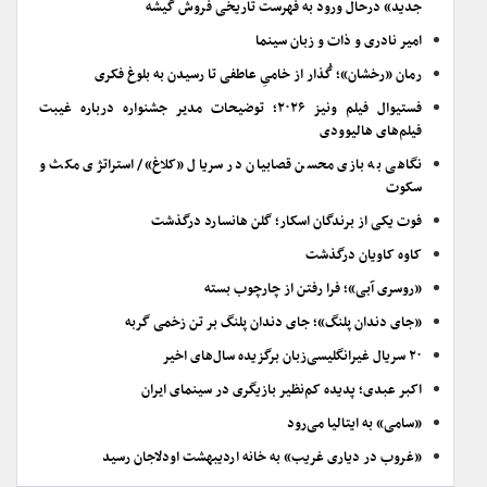
جدید» درحال ورود به فهرست تاریخی فروش گیشه
امیر نادری و ذات و زبان سینما
رمان «رخشان»؛ گُذار از خامیِ عاطفی تا رسیدن به بلوغ فکری
فستیوال فیلم ونیز ۲۰۲۶؛ توضیحات مدیر جشنواره درباره غیبت
فیلم‌های هالیوودی
نگاهی به بازی محسن قصابیان در سریال «کلاغ»/ استراتژی مکث و
سکوت
فوت یکی از برندگان اسکار؛ گلن هانسارد درگذشت
کاوه کاویان درگذشت
«روسری آبی»؛ فرا رفتن از چارچوب بسته
«جای دندان پلنگ»؛ جای دندان پلنگ بر تن زخمی گربه
۲۰ سریال غیرانگلیسی‌زبان برگزیده سال‌های اخیر
اکبر عبدی؛ پدیده کم‌نظیر بازیگری در سینمای ایران
«سامی» به ایتالیا می‌رود
«غروب در دیاری غریب» به خانه اردیبهشت اودلاجان رسید