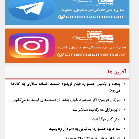
آخرین ها
پنجاه و یکمین جشنواره فیلم تورنتو؛ مستند افسانه سالاری به کانادا
می‌رود
مورگان فریمن: اگر دستمزد خوب باشد، از ضعف‌های فیلمنامه می‌گذرم
«ابرسواران مه رکاب» منتشر شد
پیتر گیل درگذشت
سه جایزه جشنواره ایتالیایی به «مرد آرام» رسید
«بیضایی‌خوانی» به «اژدهاک» رسید